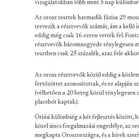
vizsgálatokban több mint 5 nap különbsé
Az orosz tesztek harmadik fázisa 29 mos
tervezik a résztvevők számát, ám a kellő
eddig még csak 16 ezren vették fel. Fontos
résztvevők háromnegyede ténylegesen meg
tesztben csak 25 százalék, azaz fele akko
Az orosz résztvevők közül eddig a közle
fertőzöttet azonosítottak, és ez alapján 
(vélhetően a 20 beteg közül ténylegesen c
placebót kaptak).
Óriási különbség a két fejlesztés között
közel sincs forgalmazási engedélye, az or
megkapta Oroszországra, és a hírek szeri