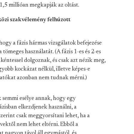
 1,5 millióan megkapják az oltást.
özi szakvélemény felhúzott
hogy a fázis hármas vizsgálatok befejezése
a tömeges használatát. (A fázis 1-es és 2-es
kéntessel dolgoznak, és csak azt nézik meg,
yobb kockázat nélkül, illetve képes-e
tatókat azonban nem tudnak mérni.)
k semmi esélye annak, hogy egy
fázisban elkezdjenek használni, a
zerint csak meggyorsítani lehet, ha a
lvektől nem lehet eltérni. Ebből a
t nagyon távol áll egymástól, és