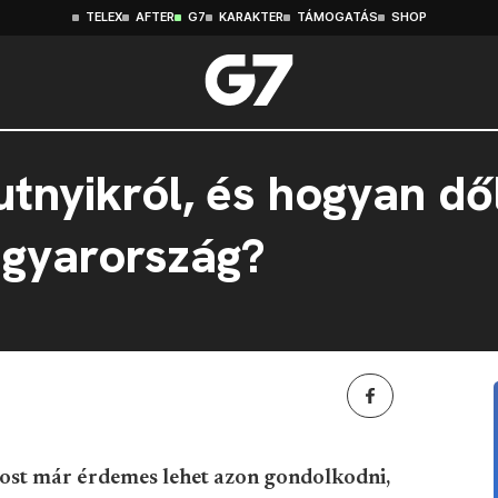
TELEX
AFTER
G7
KARAKTER
TÁMOGATÁS
SHOP
tnyikról, és hogyan dől
agyarország?
most már érdemes lehet azon gondolkodni,