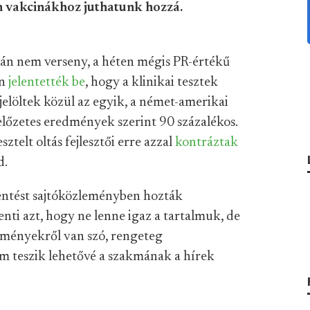
en vakcinákhoz juthatunk hozzá.
alán nem verseny, a héten mégis PR-értékű
őn
jelentették be
, hogy a klinikai tesztek
sjelöltek közül az egyik, a német-amerikai
lőzetes eredmények szerint 90 százalékos.
ztelt oltás fejlesztői erre azzal
kontráztak
d.
entést sajtóközleményben hozták
nti azt, hogy ne lenne igaz a tartalmuk, de
eményekről van szó, rengeteg
m teszik lehetővé a szakmának a hírek