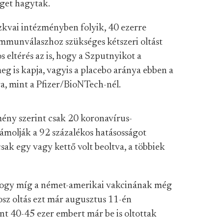
get hagytak.
zkvai intézményben folyik, 40 ezerre
 immunválaszhoz szükséges kétszeri oltást
 eltérés az is, hogy a Szputnyikot a
 is kapja, vagyis a placebo aránya ebben a
ra, mint a Pfizer/BioNTech-nél.
mény szerint csak 20 koronavírus-
számolják a 92 százalékos hatásosságot
sak egy vagy kettő volt beoltva, a többiek
, hogy míg a német-amerikai vakcinának még
osz oltás ezt már augusztus 11-én
nt 40-45 ezer embert már be is oltottak