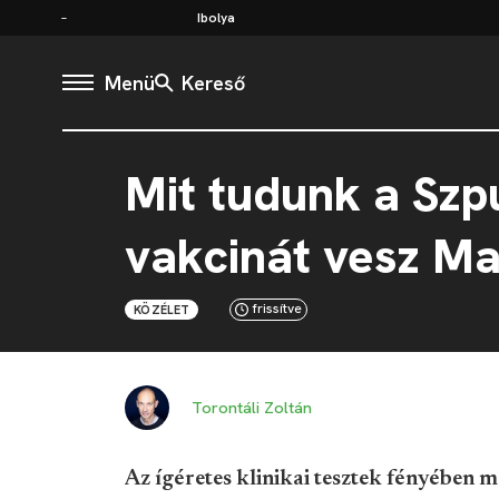
Ibolya
Menü
Kereső
Mit tudunk a Szpu
vakcinát vesz M
frissítve
KÖZÉLET
Torontáli Zoltán
Az ígéretes klinikai tesztek fényében 