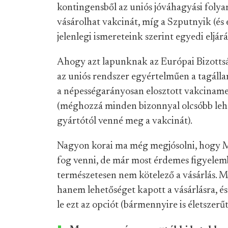
kontingensből az uniós jóváhagyási foly
vásárolhat vakcinát, míg a Szputnyik (és e
jelenlegi ismereteink szerint egyedi eljár
Ahogy azt lapunknak az Európai Bizottsá
az uniós rendszer egyértelműen a tagálla
a népességarányosan elosztott vakcinam
(méghozzá minden bizonnyal olcsóbb lehe
gyártótól venné meg a vakcinát).
Nagyon korai ma még megjósolni, hogy 
fog venni, de már most érdemes figyelem
természetesen nem kötelező a vásárlás. M
hanem lehetőséget kapott a vásárlásra, és
le ezt az opciót (bármennyire is életszerű