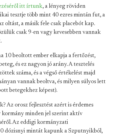
zéséről itt írtunk
, a lényeg röviden
ikai tesztje több mint 40 ezres mintán fut, a
 oltást, a másik fele csak placebót kap.
özülük csak 9-en vagy kevesebben vannak
.
a 10 beoltott ember elkapja a fertőzést,
eteg, és ez nagyon jó arány. A tesztelés
öttek száma, és a végső értékelést majd
ányan vannak beoltva, és milyen súlyos lett
pott betegekhez képest).
? Az orosz fejlesztést azért is érdemes
 kormány minden jel szerint aktív
séről. Az eddigi kormányzati
0 dózisnyi mintát kapunk a Szputnyikból,