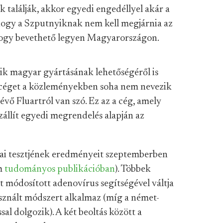
találják, akkor egyedi engedéllyel akár a
, hogy a Szputnyiknak nem kell megjárnia az
hogy bevethető legyen Magyarországon.
k magyar gyártásának lehetőségéről is
is céget a közleményekben soha nem nevezik
ő Fluartról van szó. Ez az a cég, amely
zállít egyedi megrendelés alapján az
ikai tesztjének eredményeit szeptemberben
m
tudományos publikációban
). Többek
t módosított adenovírus segítségével váltja
asznált módszert alkalmaz (míg a német-
al dolgozik). A két beoltás között a