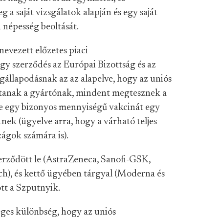
 a saját vizsgálatok alapján és egy saját
 népesség beoltását.
evezett előzetes piaci
gy szerződés az Európai Bizottság és az
gállapodásnak az az alapelve, hogy az uniós
jtanak a gyártónak, mindent megtesznek a
e egy bizonyos mennyiségű vakcinát egy
nek (ügyelve arra, hogy a várható teljes
zágok számára is).
zerződött le (AstraZeneca, Sanofi-GSK,
ch), és kettő ügyében tárgyal (Moderna és
ott a Szputnyik.
ges különbség, hogy az uniós