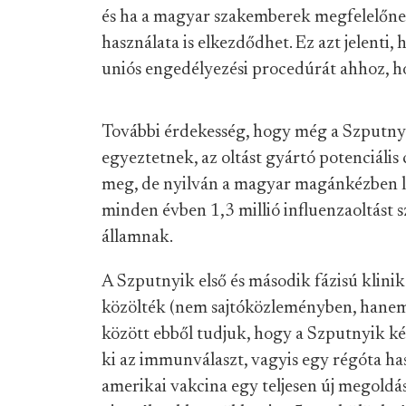
és ha a magyar szakemberek megfelelőnek 
használata is elkezdődhet. Ez azt jelenti
uniós engedélyezési procedúrát ahhoz, 
További érdekesség, hogy még a Szputnyi
egyeztetnek, az oltást gyártó potenciál
meg, de nyilván a magyar magánkézben lév
minden évben 1,3 millió influenzaoltást s
államnak.
A Szputnyik első és második fázisú klin
közölték (nem sajtóközleményben, hane
között ebből tudjuk, hogy a Szputnyik ké
ki az immunválaszt, vagyis egy régóta h
amerikai vakcina egy teljesen új megoldáss