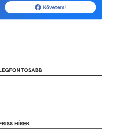
Követem!
LEGFONTOSABB
FRISS HÍREK