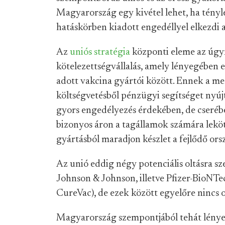
Magyarország egy kivétel lehet, ha tényleg
hatáskörben kiadott engedéllyel elkezdi a
Az
uniós stratégia
központi eleme az úgyn
kötelezettségvállalás, amely lényegében e
adott vakcina gyártói között. Ennek a me
költségvetésből pénzügyi segítséget nyú
gyors engedélyezés érdekében, de cseréb
bizonyos áron a tagállamok számára leköt
gyártásból maradjon készlet a fejlődő ors
Az unió eddig négy potenciális oltásra s
Johnson & Johnson, illetve Pfizer-BioNTe
CureVac), de ezek között egyelőre nincs 
Magyarország szempontjából tehát lénye