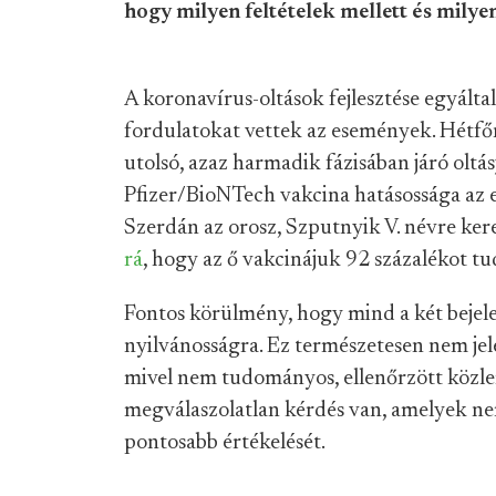
hogy milyen feltételek mellett és mily
A koronavírus-oltások fejlesztése egyált
fordulatokat vettek az események. Hétf
utolsó, azaz harmadik fázisában járó oltá
Pfizer/BioNTech vakcina hatásossága az e
Szerdán az orosz, Szputnyik V. névre keres
rá
, hogy az ő vakcinájuk 92 százalékot tu
Fontos körülmény, hogy mind a két bejel
nyilvánosságra. Ez természetesen nem jele
mivel nem tudományos, ellenőrzött közl
megválaszolatlan kérdés van, amelyek ne
pontosabb értékelését.