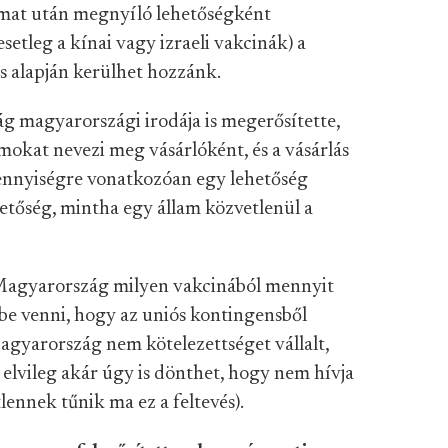
amat után megnyíló lehetőségként
setleg a kínai vagy izraeli vakcinák) a
ás alapján kerülhet hozzánk.
g magyarországi irodája is megerősítette,
mokat nevezi meg vásárlóként, és a vásárlás
ennyiségre vonatkozóan egy lehetőség
tőség, mintha egy állam közvetlenül a
Magyarország milyen vakcinából mennyit
be venni, hogy az uniós kontingensből
agyarország nem kötelezettséget vállalt,
 elvileg akár úgy is dönthet, hogy nem hívja
tlennek tűnik ma ez a feltevés).