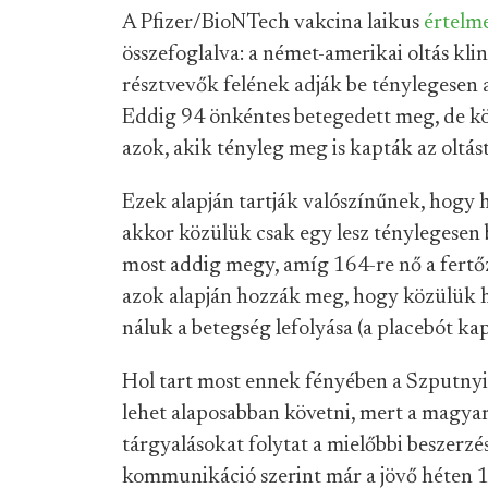
A Pfizer/BioNTech vakcina laikus
értelme
összefoglalva: a német-amerikai oltás klin
résztvevők felének adják be ténylegesen az
Eddig 94 önkéntes betegedett meg, de k
azok, akik tényleg meg is kapták az oltást
Ezek alapján tartják valószínűnek, hogy h
akkor közülük csak egy lesz ténylegesen b
most addig megy, amíg 164-re nő a fertőz
azok alapján hozzák meg, hogy közülük h
náluk a betegség lefolyása (a placebót ka
Hol tart most ennek fényében a Szputnyik
lehet alaposabban követni, mert a magyar
tárgyalásokat folytat a mielőbbi beszerzé
kommunikáció szerint már a jövő héten 1