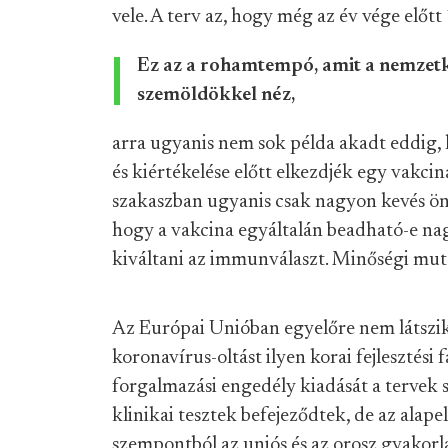
vele. A terv az, hogy még az év vége előtt
Ez az a rohamtempó, amit a nemzetk
szemöldökkel néz,
arra ugyanis nem sok példa akadt eddig, 
és kiértékelése előtt elkezdjék egy vakcin
szakaszban ugyanis csak nagyon kevés ön
hogy a vakcina egyáltalán beadható-e nag
kiváltani az immunválaszt. Minőségi mu
Az Európai Unióban egyelőre nem látszi
koronavírus-oltást ilyen korai fejlesztési 
forgalmazási engedély kiadását a tervek s
klinikai tesztek befejeződtek, de az alape
szempontból az uniós és az orosz gyakorla