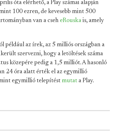
rilis óta elérhető, a Play számai alapján
 mint 100 ezren, de kevesebb mint 500
tartományban van a cseh
eRouska
is, amely
l például az írek, az 5 milliós országban a
ikerült szervezni, hogy a letöltések száma
ztus közepére pedig a 1,5 milliót. A hasonló
n 24 óra alatt érték el az egymillió
mint egymillió telepítést
mutat
a Play.