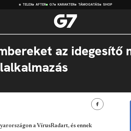
TELEX
AFTER
G7
KARAKTER
TÁMOGATÁS
SHOP
mbereket az idegesítő
ilalkalmazás
yarországon a VírusRadart, és ennek