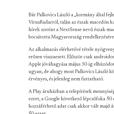
Bár Palkovics László a „kormány által fejle
VírusRadarról, talán az észak-macedón kab
hírek szerint a NextSense nevű észak-mac
bocsátotta Magyarország rendelkezésére
Az alkalmazás elérhetővé tétele nyögveny
erősen visszaesett. Először csak androidos
Apple jóváhagyása május 30-ig elhúzódott
ugyan, de ahogy most Palkovics László kö
érvényes, és jelenleg nem futtatható.
A Play áruházban a telepítések mennyisé
ezret, a Google következő lépcsőfoka 50 e
hozzáférhető adat csak akkor vált majd á
50 ezret.