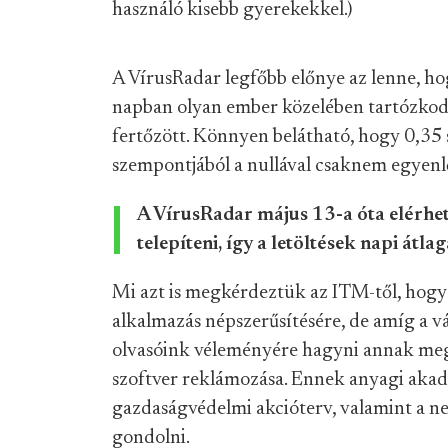
használó kisebb gyerekekkel.)
A VírusRadar legfőbb előnye az lenne, hog
napban olyan ember közelében tartózkodo
fertőzött. Könnyen belátható, hogy 0,35 
szempontjából a nullával csaknem egyenl
A VírusRadar május 13-a óta elérhet
telepíteni, így a letöltések napi átla
Mi azt is megkérdeztük az ITM-től, hogy
alkalmazás népszerűsítésére, de amíg a 
olvasóink véleményére hagyni annak megít
szoftver reklámozása. Ennek anyagi akadá
gazdaságvédelmi akcióterv, valamint a n
gondolni.