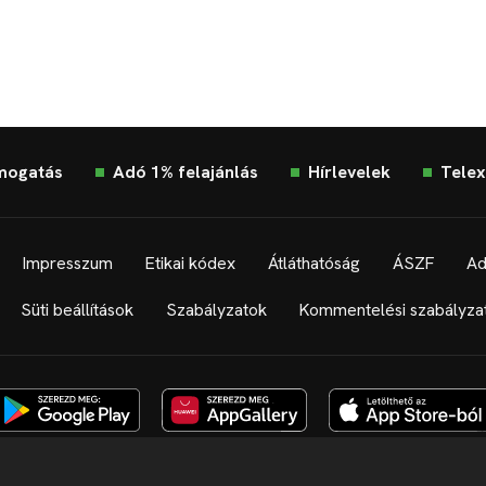
mogatás
Adó 1% felajánlás
Hírlevelek
Telex
Impresszum
Etikai kódex
Átláthatóság
ÁSZF
Ad
Süti beállítások
Szabályzatok
Kommentelési szabályza