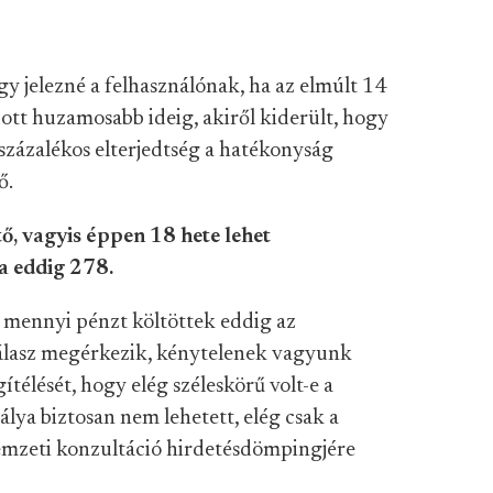
y jelezné a felhasználónak, ha az elmúlt 14
tt huzamosabb ideig, akiről kiderült, hogy
százalékos elterjedtség a hatékonyság
ő.
ő, vagyis éppen 18 hete lehet
ga eddig 278.
 mennyi pénzt költöttek eddig az
válasz megérkezik, kénytelenek vagyunk
élését, hogy elég széleskörű volt-e a
lya biztosan nem lehetett, elég csak a
emzeti konzultáció hirdetésdömpingjére