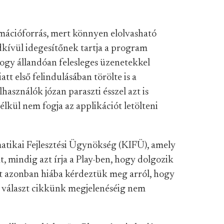
ormációforrás, mert könnyen elolvasható
ndkívül idegesítőnek tartja a program
hogy állandóan felesleges üzenetekkel
tt első felindulásában törölte is a
használók józan paraszti ésszel azt is
lkül nem fogja az applikációt letölteni
atikai Fejlesztési Ügynökség (KIFÜ), amely
 mindig azt írja a Play-ben, hogy dolgozik
-t azonban hiába kérdeztük meg arról, hogy
 választ cikkünk megjelenéséig nem