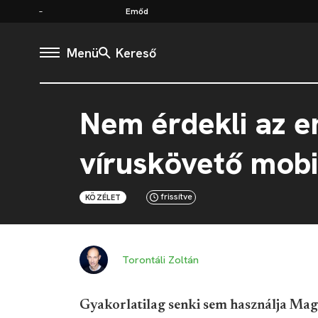
Emőd
Menü
Kereső
Nem érdekli az e
víruskövető mob
frissítve
KÖZÉLET
Torontáli Zoltán
Gyakorlatilag senki sem használja Mag