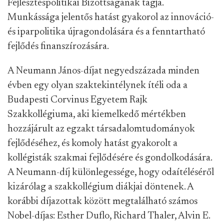
Fejlesztéspolitikai Bizottságának tagja.
Munkássága jelentős hatást gyakorol az innováció-
és iparpolitika újragondolására és a fenntartható
fejlődés finanszírozására.
A Neumann János-díjat negyedszázada minden
évben egy olyan szaktekintélynek ítéli oda a
Budapesti Corvinus Egyetem Rajk
Szakkollégiuma, aki kiemelkedő mértékben
hozzájárult az egzakt társadalomtudományok
fejlődéséhez, és komoly hatást gyakorolt a
kollégisták szakmai fejlődésére és gondolkodására.
A Neumann-díj különlegessége, hogy odaítéléséről
kizárólag a szakkollégium diákjai döntenek. A
korábbi díjazottak között megtalálható számos
Nobel-díjas: Esther Duflo, Richard Thaler, Alvin E.