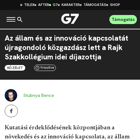
TELEX
AFTER
G7
KARAKTER
TÁMOGATÁS
SHOP
Támogatás
Az állam és az innováció kapcsolatát
újragondoló közgazdász lett a Rajk
Szakkollégium idei díjazottja
frissítve
KÖZÉLET
Stubnya Bence
Kutatási érdeklődésének központjában a
növekedés és az innováció kapcsolata, az állam