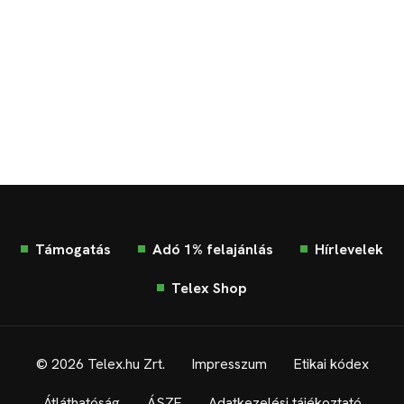
Támogatás
Adó 1% felajánlás
Hírlevelek
Telex Shop
© 2026 Telex.hu Zrt.
Impresszum
Etikai kódex
Átláthatóság
ÁSZF
Adatkezelési tájékoztató