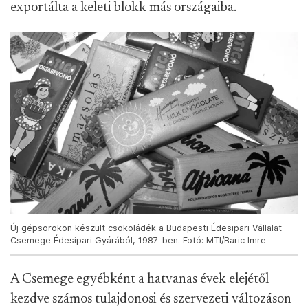
Konyakosmeggy desszertet csomagolnak a Csemege Édesipari
Gyár dolgozói, 1958-ban. Fotó: MTI/Jármai Béla
Zöld Antalék több próbálkozás után
Szabadszállásról toboroztak 80 dolgozót a
budapesti rágógumi gépsorhoz. Az alkalmazottak
kezdetben két műszakba ingáztak be a
Kiskunságból mindennap, idővel azonban a gépsor
leköltözött Szabadszállásra, ahol a kis üzem fő
profilja a rágógumi lett.