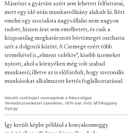
Másrészt a gyártást azért sem lehetett felfuttatni,
mert egy idő után munkaerőhiány alakult ki. Bért
emelni egy szocialista nagyvállalat nem nagyon
tudott, hiszen árat sem emelhetett, és csak a
központilag meghatározott bértömeget oszthatta
szét a dolgozói között. A Csemege ezért több
termékével is „elment vidékre”, kisebb üzemeket
nyitott, ahol a környéken még volt szabad
munkaerő, illetve az is előfordult, hogy szezonális
munkásokat alkalmazott kettős foglalkoztatással.