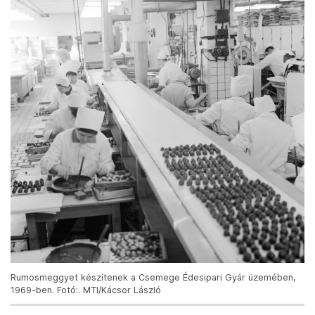
Rumosmeggyet készítenek a Csemege Édesipari Gyár üzemében,
1969-ben. Fotó:. MTI/Kácsor László