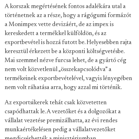
A korszak megértésének fontos adalékára utal a
történetnek az a része, hogy a rágógumi formázót
a Monimpex vette devizáért, de az impex is
kereskedett a termékkel külföldön, és az
exportbevétel is hozzá futott be. Helyesebben rajta
keresztül érkezett be a központi költségvetésbe.
Mai szemmel nézve furcsa lehet, de a gyártó cég
nem volt közvetlenül „összekapcsolódva” a
termékeinek exportbevételével, vagyis lényegében
nem volt ráhatása arra, hogy azzal mi történik.
Az exportsikerek tehát csak közvetetten
csapódhattak le. A vezetőket és a dolgozókat a
vállalat vezetése premizálhatta, az évi rendes
munkaértékelésen pedig a vállalatvezetőket
megdicsérhették a minisztériumban.