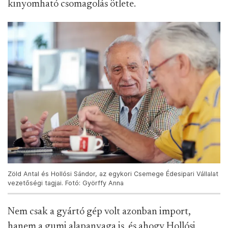
kinyomható csomagolás ötlete.
Zöld Antal és Hollósi Sándor, az egykori Csemege Édesipari Vállalat
vezetőségi tagjai. Fotó: Györffy Anna
Nem csak a gyártó gép volt azonban import,
hanem a gumi alapanyaga is, és ahogy Hollósi