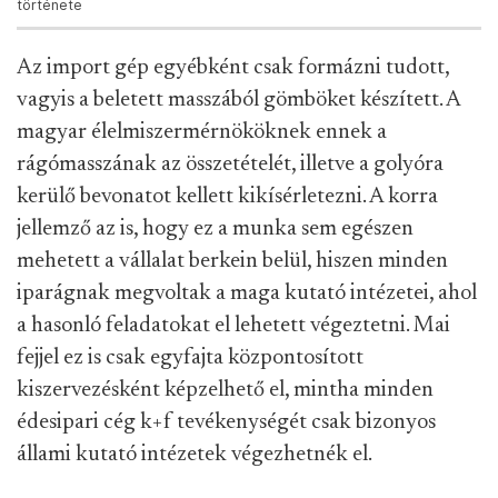
története
Az import gép egyébként csak formázni tudott,
vagyis a beletett masszából gömböket készített. A
magyar élelmiszermérnököknek ennek a
rágómasszának az összetételét, illetve a golyóra
kerülő bevonatot kellett kikísérletezni. A korra
jellemző az is, hogy ez a munka sem egészen
mehetett a vállalat berkein belül, hiszen minden
iparágnak megvoltak a maga kutató intézetei, ahol
a hasonló feladatokat el lehetett végeztetni. Mai
fejjel ez is csak egyfajta központosított
kiszervezésként képzelhető el, mintha minden
édesipari cég k+f tevékenységét csak bizonyos
állami kutató intézetek végezhetnék el.