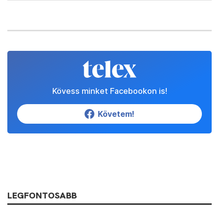
önállóságának növelése volt a cél, hol pedig az
összevonásoktól remélték a hatékonyabb
működést. Ez a két irány 40 évig folyamatosan
váltotta egymást, mint egy gazdaságpolitikai inga,
és közben a központi vezetés az állami cégek között
ide-oda tologatta az egyes termékek gyártósorait,
illetve a cégek vezetőit is.
A rendszerváltáshoz mindenesetre a Csemege a
Budapesti Édesipari Vállalat (BÉV) részeként
érkezett, amelyet az Antall kormány első éveiben a
német Stollwercknek adtak el. A Stollwerck 95
százalékos tulajdonosa Hans Imhoff, aki – utólag
visszanézve – sok olyan üzleti lehetőséget láthatott
a cégben, amit a magyar állam nem. Imhoff ugyanis
jött, és a megvett BÉV négy fő kártyájával rögtön