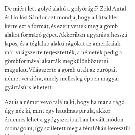
De miért lett golyó alakú a golyórágó? Zöld Antal
és Hollósi Sándor azt mondja, hogy a Hitschler
kérte ezt a formát, és ezért vették meg a gömb
alakot formázó gépet. Akkoriban ugyanis a hosszú
lapos, és a téglalap alakú rágókat az amerikaiak
már világszerte terjesztették, a németek pedig a
gömbformával akarták megkülönböztetni
magukat. Világszerte a gömb utalt az európai,
német verzióra, amely mellesleg éppen magyar
gyártású is lehetett.
Azt is a német vevő találta ki, hogy ha már a rágó
úgy néz ki, mint egy hatalmas pirula, akkor
érdemes lehet a gyógyszeriparban bevált módon
csomagolni, így született meg a fémfólián keresztül