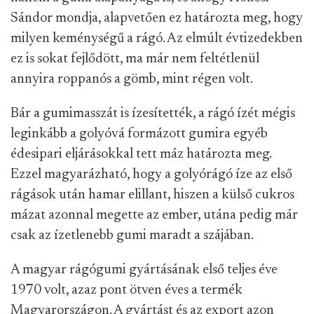
Sándor mondja, alapvetően ez határozta meg, hogy
milyen keménységű a rágó. Az elmúlt évtizedekben
ez is sokat fejlődött, ma már nem feltétlenül
annyira roppanós a gömb, mint régen volt.
Bár a gumimasszát is ízesítették, a rágó ízét mégis
leginkább a golyóvá formázott gumira egyéb
édesipari eljárásokkal tett máz határozta meg.
Ezzel magyarázható, hogy a golyórágó íze az első
rágások után hamar elillant, hiszen a külső cukros
mázat azonnal megette az ember, utána pedig már
csak az ízetlenebb gumi maradt a szájában.
A magyar rágógumi gyártásának első teljes éve
1970 volt, azaz pont ötven éves a termék
Magyarországon. A gyártást és az export azon