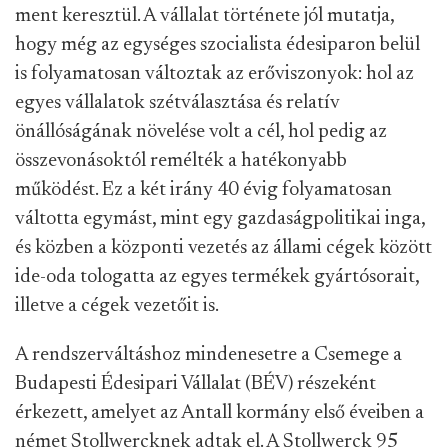
A golyórágó egyébként annyira kurrens termék
volt a rendszerváltás előtt, hogy informális módon
még azt is megtiltották, hogy a szocialista blokkba
exportálni lehessen. Annyira ment a termék
ugyanis, hogy nyugatnémet márkában kellett
minden exportbevételt megszerezni, a csehszlovák
koronát vagy a lengyel zlotyt a központi vezetés
érthető módon kevésbé preferálta volna. E
szocialista szempontból nem egészen bajtársias, de
üzletileg gyümölcsöző hozzáállás ma már teljesen
abszurdnak tűnő következménye az lett, hogy a
magyar gyártású rágógumit a német vevő
exportálta a keleti blokk más országaiba.