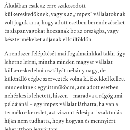
Általában csak az erre szakosodott
külkereskedőknek, vagyis az „impex” vállalatoknak
volt joguk arra, hogy adott esetben berendezéseket
és alapanyagokat hozzanak be az országba, vagy
késztermékeket adjanak el külföldön.
A rendszer felépítését mai fogalmainkkal talán úgy
lehetne leírni, mintha minden magyar vállalat
külkereskedelmi osztályát néhány nagy, de
különálló cégbe szervezték volna ki. Ezekkel kellett
mindenkinek együttműködni, ami adott esetben
nehézkes is lehetett, hiszen – maradva a rágógumi
példájánál – egy impex vállalat láthatta, ha van a
termékre kereslet, azt viszont édesipari szaktudás
híján nem tudhatta, hogy hogyan és mennyiért
lehet itthon legyártani.