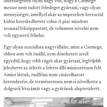
összességében olyan nagy volt, hogy a Csemege
messze nem tudott felesleget gyártani, vagy olyan
mennyiséget, amellyel akár az impexeken keresztül
külön kereskedhetett volna. A piac mindent
azonnal felszippantott, de volument növelni nem
volt egyszerű feladat.
Egy olyan szocialista nagyvállalat, mint a Csemege,
ebben sem volt önálló, nem dönthetett arról
egyedül, hogy több rágót akar gyártani, legfeljebb
jelezhette az ötletét a felette álló minisztérium felé.
Amint láttuk, önállóan nem vásárolhatott
berendezést, de természetesen nem is növelhette a
dolgozói létszámát vagy a gyárának alapterületét.