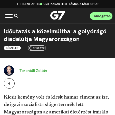
TELEX
AFTER
G7
KARAKTER
TÁMOGATÁS
SHOP
Támogatás
Időutazás a közelmúltba: a golyórágó
diadalútja Magyarországon
frissítve
KÖZÉLET
Torontáli Zoltán
Kicsit kemény volt és kicsit hamar elment az íze,
de igazi szocialista slágertermék lett
Magyarországon az amerikai életérzést imitáló