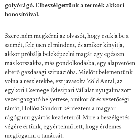
golyórágó. Elbeszélgettünk a termék akkori
honosítóival.
Szeretném megkérni az olvasót, hogy csukja be a
szemét, felejtsen el mindent, és amikor kinyitja,
akkor próbálja beleképzelni magát egy egészen
más korszakba, más gondolkodásba, egy alapvetően
eltérő gazdasági szituációba. Mielőtt belementünk
volna a részletekbe, ezt javasolta Zöld Antal, az
egykori Csemege Édesipari Vállalat nyugalmazott
vezérigazgató helyettese, amikor őt és vezetőségi
társát, Hollósi Sándort kérdeztem a magyar
rágógumi gyártás kezdeteiről. Mire a beszélgetés
végére értünk, egyértelmű lett, hogy érdemes
megfogadni a tanácsát.