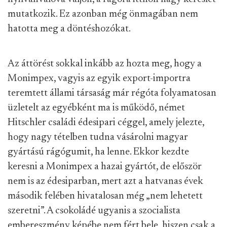
mutatkozik. Ez azonban még önmagában nem
hatotta meg a döntéshozókat.
Az áttörést sokkal inkább az hozta meg, hogy a
Monimpex, vagyis az egyik export-importra
teremtett állami társaság már régóta folyamatosan
üzletelt az egyébként ma is működő, német
Hitschler családi édesipari céggel, amely jelezte,
hogy nagy tételben tudna vásárolni magyar
gyártású rágógumit, ha lenne. Ekkor kezdte
keresni a Monimpex a hazai gyártót, de először
nem is az édesiparban, mert azt a hatvanas évek
második felében hivatalosan még „nem lehetett
szeretni”. A csokoládé ugyanis a szocialista
embereszmény képébe nem fért bele, hiszen csak a