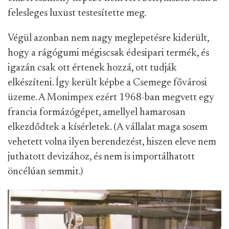
felesleges luxust testesítette meg.
Végül azonban nem nagy meglepetésre kiderült,
hogy a rágógumi mégiscsak édesipari termék, és
igazán csak ott értenek hozzá, ott tudják
elkészíteni. Így került képbe a Csemege fővárosi
üzeme. A Monimpex ezért 1968-ban megvett egy
francia formázógépet, amellyel hamarosan
elkezdődtek a kísérletek. (A vállalat maga sosem
vehetett volna ilyen berendezést, hiszen eleve nem
juthatott devizához, és nem is importálhatott
öncélúan semmit.)