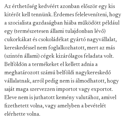
Az érthetőség kedvéért azonban először egy kis
kitérőt kell tennünk. Érdemes feleleveníteni, hogy
a szocialista gazdaságban hiába működött például
egy (természetesen állami tulajdonban lévő)
cukorkákat és csokoládékat gyártó nagyvállalat,
kereskedéssel nem foglalkozhatott, mert az más
(szintén állami) cégek kizárólagos feladata volt.
Belföldön a termékeket el kellett adnia a
meghatározott számú belföldi nagykereskedő
vállalatnak, arról pedig nem is álmodhatott, hogy
saját maga szervezzen importot vagy exportot.
Eleve nem is juthatott kemény valutához, amivel
fizethetett volna, vagy amelyben a bevételét
elérhette volna.