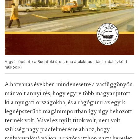
A gyár épülete a Budafoki úton, (ma átalakítás után irodaházként
működik)
A hatvanas években mindenesetre a vasfüggönyön
már volt annyi rés, hogy egyre több magyar jutott
ki a nyugati országokba, és a rágógumi az egyik
legnépszerűbb magánimportban így-úgy behozott
termék volt. Mivel ez nyílt titok volt, nem volt
szükség nagy piacfelmérésre ahhoz, hogy
nyilvánvalóvá váljon, a rágóra itthon nagy kereslet