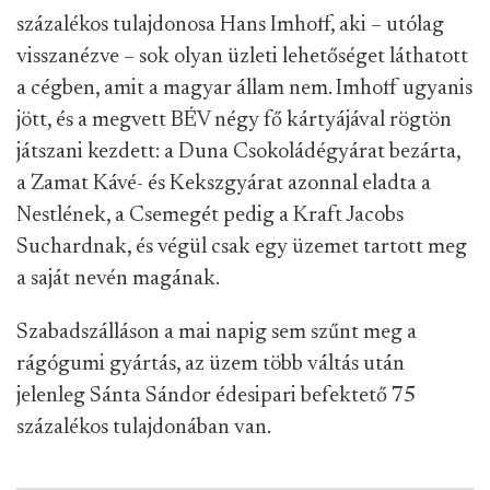
Új gépsorokon készült csokoládék a Budapesti Édesipari Vállalat
Csemege Édesipari Gyárából, 1987-ben. Fotó: MTI/Baric Imre
A Csemege egyébként a hatvanas évek elejétől
kezdve számos tulajdonosi és szervezeti változáson
ment keresztül. A vállalat története jól mutatja,
hogy még az egységes szocialista édesiparon belül
is folyamatosan változtak az erőviszonyok: hol az
egyes vállalatok szétválasztása és relatív