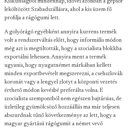
gyártani kezdték, hogy mire ősz végén indul a
szezon, legyen kellő mennyiség. De hiába, a
konzum szaloncukrokért a nagykerek így is
öldöklő harcot vívtak egymással, a gyár pedig
ebből sem tudott eleget gyártani szinte soha.