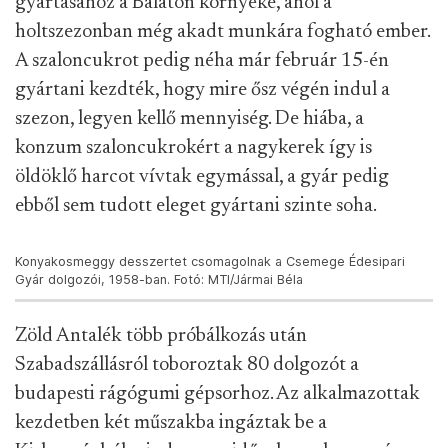
Húsvéti csokitojást csomagolnak a Rákosvölgye
Termelõszövetkezet üzemében, 1976-ban. Fotó: MTI/Koppány
György
Így került képbe például a konyakosmeggy
gyártásához a Balaton környéke, ahol a
holtszezonban még akadt munkára fogható ember.
A szaloncukrot pedig néha már február 15-én