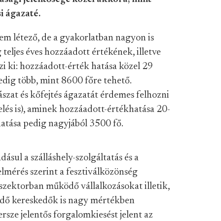
i ágazaté.
nem létező, de a gyakorlatban nagyon is
teljes éves hozzáadott értékének, illetve
zi ki: hozzáadott-érték hatása közel 29
pedig több, mint 8600 főre tehető.
zat és kőfejtés ágazatát érdemes felhozni
melés is), aminek hozzáadott-értékhatása 20-
 hatása pedig nagyjából 3500 fő.
sul a szálláshely-szolgáltatás és a
elmérés szerint a fesztiválközönség
szektorban működő vállalkozásokat illetik,
ödő kereskedők is nagy mértékben
sze jelentős forgalomkiesést jelent az