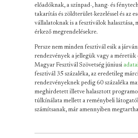
előadóknak, a színpad-, hang- és fénytech
takarítás és zöldterület-kezeléssel és az
vállalatoknak is a fesztiválok halasztása
érkező megrendelésekre.
Persze nem minden fesztivál esik a járvá
rendezvények a jellegük vagy a méretük 
Magyar Fesztivál Szövetség júniusi
adata
fesztivál 35 százaléka, az eredetileg má
rendezvényeknek pedig 60 százaléka mara
meghirdetett illetve halasztott programok
túlkínálata mellett a reménybeli látogatók
számítsanak, már amennyiben megtarthat