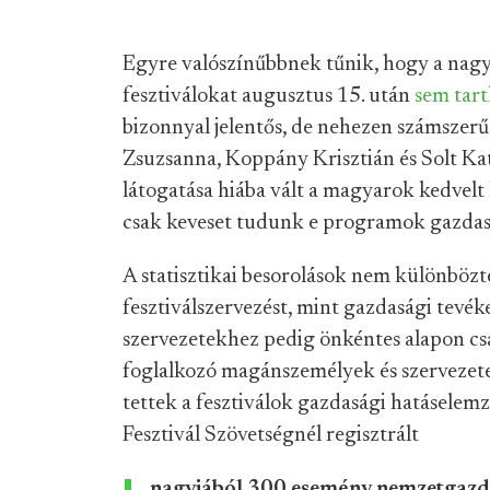
Egyre valószínűbbnek tűnik, hogy a nagyo
fesztiválokat augusztus 15. után
sem tar
bizonnyal jelentős, de nehezen számszerű
Zsuzsanna, Koppány Krisztián és Solt Ka
látogatása hiába vált a magyarok kedvelt 
csak keveset tudunk e programok gazdasá
A statisztikai besorolások nem különbözte
fesztiválszervezést, mint gazdasági tevé
szervezetekhez pedig önkéntes alapon cs
foglalkozó magánszemélyek és szervezetek
tettek a fesztiválok gazdasági hatáselem
Fesztivál Szövetségnél regisztrált
nagyjából 300 esemény nemzetgazdas