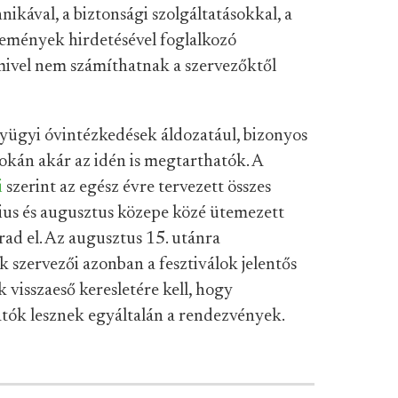
nikával, a biztonsági szolgáltatásokkal, a
 események hirdetésével foglalkozó
, mivel nem számíthatnak a szervezőktől
nyügyi óvintézkedések áldozatául, bizonyos
okán akár az idén is megtarthatók. A
i
szerint az egész évre tervezett összes
rcius és augusztus közepe közé ütemezett
d el. Az augusztus 15. utánra
 szervezői azonban a fesztiválok jelentős
 visszaeső keresletére kell, hogy
ók lesznek egyáltalán a rendezvények.