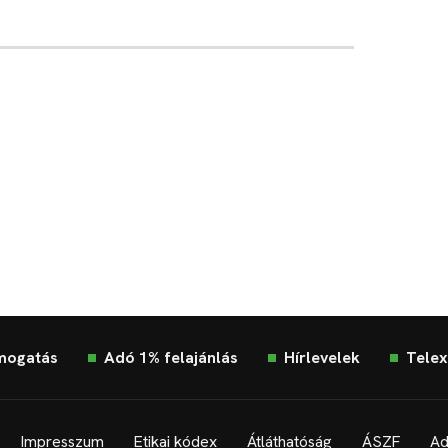
mogatás
Adó 1% felajánlás
Hírlevelek
Telex
Impresszum
Etikai kódex
Átláthatóság
ÁSZF
Ad