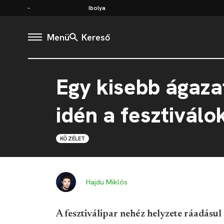
Ibolya
Menü
Kereső
Egy kisebb ágaza
idén a fesztiválo
KÖZÉLET
Hajdu Miklós
A fesztiválipar nehéz helyzete ráadásu