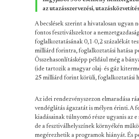
az utazásszervezési, utazásközvetítés
A becslések szerint a hivatalosan ugyan 
fontos fesztiválszektor a nemzetgazdaság 
foglalkoztatásának 0,1-0,2 százalékát tes
milliárd forintra, foglalkoztatási hatása 
Összehasonlításképp például még a bányás
(ide tartozik a magyar olaj- és gáz kiter
25 milliárd forint körüli, foglalkoztatási
Az idei rendezvényszezon elmaradása ráadá
vendéglátás ágazatát is mélyen érinti. A f
kiadásainak túlnyomó része ugyanis az e 
de a fesztiválhelyszínek környékén műk
megérezhetik a programok hiányát. És per