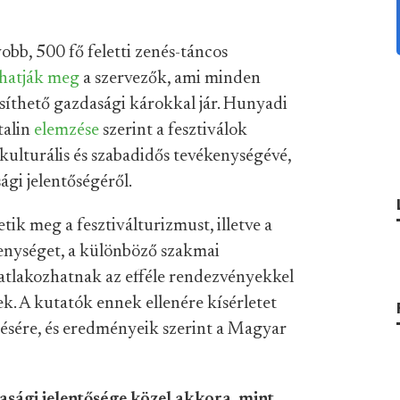
bb, 500 fő feletti zenés-táncos
thatják meg
a szervezők, ami minden
síthető gazdasági károkkal jár. Hunyadi
talin
elemzése
szerint a fesztiválok
kulturális és szabadidős tevékenységévé,
gi jelentőségéről.
tik meg a fesztiválturizmust, illetve a
kenységet, a különböző szakmai
atlakozhatnak az efféle rendezvényekkel
. A kutatók ennek ellenére kísérletet
zésére, és eredményeik szerint a Magyar
ági jelentősége közel akkora, mint