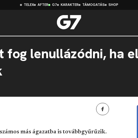
TELEX
AFTER
G7
KARAKTER
TÁMOGATÁS
SHOP
t fog lenullázódni, ha 
k
l számos más ágazatba is továbbgyűrűzik.