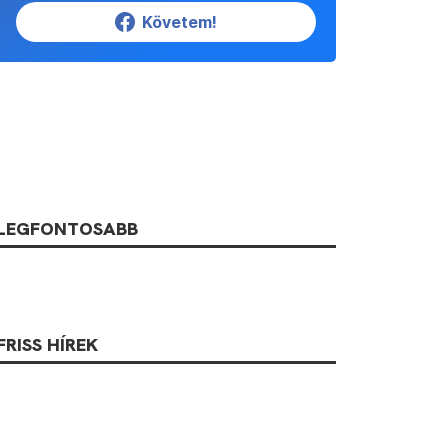
Követem!
LEGFONTOSABB
FRISS HÍREK