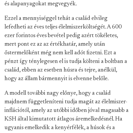
és alapanyagokat megvegyék.
Ezzel a mennyiséggel tehát a család elvileg
lefedheti az éves teljes élelmiszerköltségét. A 600
ezer forintos éves bevétel pedig azért tökéletes,
mert pont ez az az értékhatár, amely után
őstermelőként még nem kell adót fizetni. Ezt a
pénzt így ténylegesen el is tudja költeni a boltban a
család, ebben az esetben húsra és tejre, anélkül,
hogy az állam bármennyit is elvenne belőle.
A modell további nagy előnye, hogy a család
majdnem függetleníteni tudja magát az élelmiszer-
inflációtól, amely az utóbbi időben jóval magasabb a
KSH által kimutatott átlagos áremelkedésnél. Ha
ugyanis emelkedik a kenyérfélék, a húsok és a