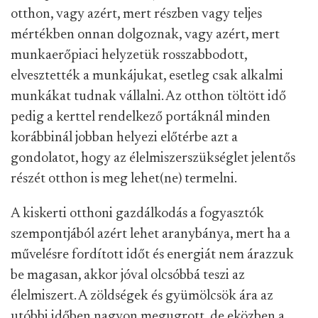
otthon, vagy azért, mert részben vagy teljes
mértékben onnan dolgoznak, vagy azért, mert
munkaerőpiaci helyzetük rosszabbodott,
elvesztették a munkájukat, esetleg csak alkalmi
munkákat tudnak vállalni. Az otthon töltött idő
pedig a kerttel rendelkező portáknál minden
korábbinál jobban helyezi előtérbe azt a
gondolatot, hogy az élelmiszerszükséglet jelentős
részét otthon is meg lehet(ne) termelni.
A kiskerti otthoni gazdálkodás a fogyasztók
szempontjából azért lehet aranybánya, mert ha a
művelésre fordított időt és energiát nem árazzuk
be magasan, akkor jóval olcsóbbá teszi az
élelmiszert. A zöldségek és gyümölcsök ára az
utóbbi időben nagyon megugrott, de eközben a