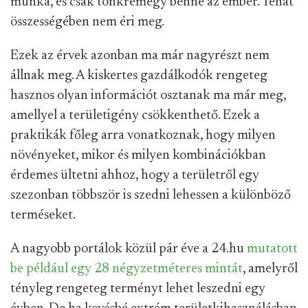
munka, és csak tönkremegy benne az ember. Tehát
összességében nem éri meg.
Ezek az érvek azonban ma már nagyrészt nem
állnak meg. A kiskertes gazdálkodók rengeteg
hasznos olyan információt osztanak ma már meg,
amellyel a területigény csökkenthető. Ezek a
praktikák főleg arra vonatkoznak, hogy milyen
növényeket, mikor és milyen kombinációkban
érdemes ültetni ahhoz, hogy a területről egy
szezonban többször is szedni lehessen a különböző
terméseket.
A nagyobb portálok közül pár éve a 24.hu
mutatott
be például egy 28 négyzetméteres mintát
, amelyről
tényleg rengeteg terményt lehet leszedni egy