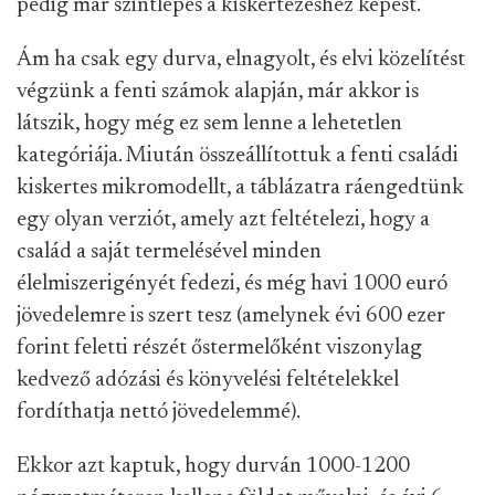
pedig már szintlépés a kiskertezéshez képest.
Ám ha csak egy durva, elnagyolt, és elvi közelítést
végzünk a fenti számok alapján, már akkor is
látszik, hogy még ez sem lenne a lehetetlen
kategóriája. Miután összeállítottuk a fenti családi
kiskertes mikromodellt, a táblázatra ráengedtünk
egy olyan verziót, amely azt feltételezi, hogy a
család a saját termelésével minden
élelmiszerigényét fedezi, és még havi 1000 euró
jövedelemre is szert tesz (amelynek évi 600 ezer
forint feletti részét őstermelőként viszonylag
kedvező adózási és könyvelési feltételekkel
fordíthatja nettó jövedelemmé).
Ekkor azt kaptuk, hogy durván 1000-1200