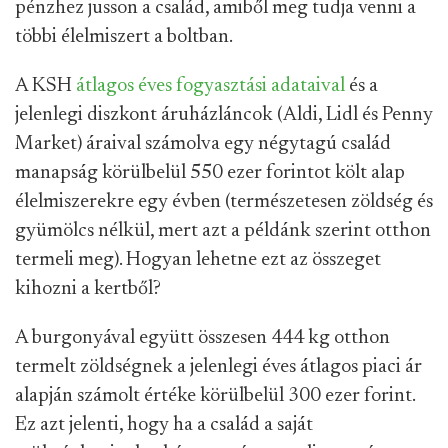
pénzhez jusson a család, amiből meg tudja venni a
többi élelmiszert a boltban.
A KSH
átlagos éves fogyasztási adataival
és a
jelenlegi diszkont áruházláncok (Aldi, Lidl és Penny
Market) áraival számolva egy négytagú család
manapság körülbelül 550 ezer forintot költ alap
élelmiszerekre egy évben (természetesen zöldség és
gyümölcs nélkül, mert azt a példánk szerint otthon
termeli meg). Hogyan lehetne ezt az összeget
kihozni a kertből?
A burgonyával együtt összesen 444 kg otthon
termelt zöldségnek a jelenlegi éves átlagos piaci ár
alapján számolt értéke körülbelül 300 ezer forint.
Ez azt jelenti, hogy ha a család a saját