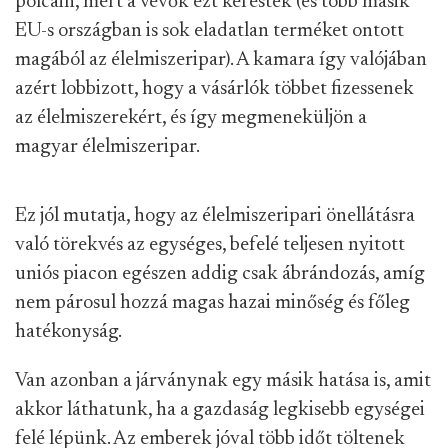
polcain, mert a vevők ezt keresték (és több másik
EU-s országban is sok eladatlan terméket ontott
magából az élelmiszeripar). A kamara így valójában
azért lobbizott, hogy a vásárlók többet fizessenek
az élelmiszerekért, és így megmeneküljön a
magyar élelmiszeripar.
Ez jól mutatja, hogy az élelmiszeripari önellátásra
való törekvés az egységes, befelé teljesen nyitott
uniós piacon egészen addig csak ábrándozás, amíg
nem párosul hozzá magas hazai minőség és főleg
hatékonyság.
Van azonban a járványnak egy másik hatása is, amit
akkor láthatunk, ha a gazdaság legkisebb egységei
felé lépünk. Az emberek jóval több időt töltenek