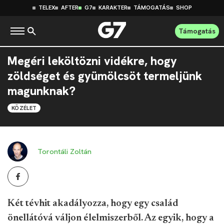
TELEX
AFTER
G7
KARAKTER
TÁMOGATÁS
SHOP
Támogatás
Megéri leköltözni vidékre, hogy
zöldséget és gyümölcsöt termeljünk
magunknak?
KÖZÉLET
Torontáli Zoltán
Két tévhit akadályozza, hogy egy család
önellátóvá váljon élelmiszerből. Az egyik, hogy a