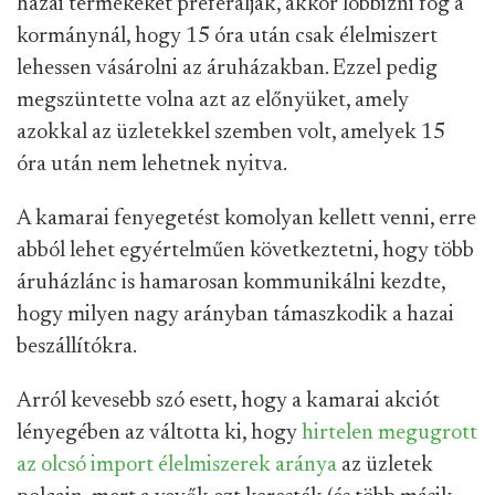
hazai termékeket preferálják, akkor lobbizni fog a
kormánynál, hogy 15 óra után csak élelmiszert
lehessen vásárolni az áruházakban. Ezzel pedig
megszüntette volna azt az előnyüket, amely
azokkal az üzletekkel szemben volt, amelyek 15
óra után nem lehetnek nyitva.
A kamarai fenyegetést komolyan kellett venni, erre
abból lehet egyértelműen következtetni, hogy több
áruházlánc is hamarosan kommunikálni kezdte,
hogy milyen nagy arányban támaszkodik a hazai
beszállítókra.
Arról kevesebb szó esett, hogy a kamarai akciót
lényegében az váltotta ki, hogy
hirtelen megugrott
az olcsó import élelmiszerek aránya
az üzletek