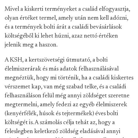
Mivel a kiskerti terményeket a család elfogyasztja,
olyan értéket termel, amely után nem kell adózni,
és a termények bolti árát a családi bevásárlások
költségéből ki lehet húzni, azaz nettó értéken
jelenik meg a haszon.
A KSH, a kertszövetségi útmutató, a bolti
élelmiszerárak és más adatok felhasználásával
megnéztük, hogy mi történik, ha a családi kiskertes
vérszemet kap, van még szabad telke, és a családi
felhasználáson felül még annyi zöldséget szeretne
megtermelni, amely fedezi az egyéb élelmiszerek
(kenyérfélék, húsok és tejtermékek) éves bolti
költségét is. A számolás célja tehát az, hogy a
feleslegben keletkező zöldség eladásával annyi