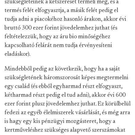
szükségleteinek a kétszeresét termeli meg, és a
termés felét elfogyasztja, a másik felét pedig el
tudja adni a piacokéhoz hasonló árakon, akkor évi
bruttó 300 ezer forint jövedelemhez juthat (és
feltételezzük, hogy az áru bio minőségéhez
kapcsolható felárát nem tudja érvényesíteni
eladáskor).
Mindebből pedig az következik, hogy ha a saját
szükségletének háromszorosát képes megtermelni
egy család (és ebből egyharmad részt elfogyaszt,
kétharmad részt pedig el tud adni), akkor évi 600
ezer forint plusz jövedelemhez juthat. Ez körülbelül
fedezi az egyéb élelmiszerek vásárlását, és még arra
is hagy egy kis pénzügyi mozgásteret, hogy a
kertműveléshez szükséges alapvető szerszámokat