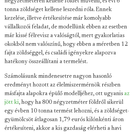
négyzetméteren kellene földet művelni, és évi 6
tonna zöldséget kellene leszedni róla. Ennek
kezelése, illetve értékesítése már komolyabb
vállalkozói feladat, de modellünk ebben az esetben
már kissé félrevisz a valóságtól, mert gyakorlatias
okokból nem valószínű, hogy ebben a méretben 12
fajta zöldséggel, és családi igényekre alapozva
hatékony összeállítani a termelést.
Számolásunk mindenesetre nagyon hasonló
eredményt hozott az élelmiszermérnök részben
másfajta alapokra épülő modelljéhez, ott ugyanis
az
jött ki
, hogy ha 800 négyzetméter földről sikerül
egy évben 10 tonna termést lehozni, és a zöldséget-
gyümölcsöt átlagosan 1,79 eurós kilónkénti áron
értékesíteni, akkor a kis gazdaság elérheti a havi