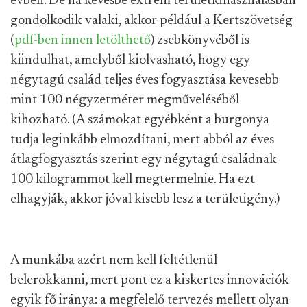
évben. De ha kevésbé extrém területkihasználásban
gondolkodik valaki, akkor például a Kertszövetség
(
pdf-ben innen letölthető
) zsebkönyvéből is
kiindulhat, amelyből kiolvasható, hogy egy
négytagú család teljes éves fogyasztása kevesebb
mint 100 négyzetméter megműveléséből
kihozható. (A számokat egyébként a burgonya
tudja leginkább elmozdítani, mert abból az éves
átlagfogyasztás szerint egy négytagú családnak
100 kilogrammot kell megtermelnie. Ha ezt
elhagyják, akkor jóval kisebb lesz a területigény.)
A munkába azért nem kell feltétlenül
belerokkanni, mert pont ez a kiskertes innovációk
egyik fő iránya: a megfelelő tervezés mellett olyan