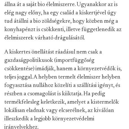
állna át a saját bio élelmiszerre. Ugyanakkor az is
elég nagy előny, ha egy család a kiskertjével úgy
tud átállni a bio zöldségekre, hogy közben még a
konyhapénzt is csökkenti, illetve függetlenedik az
élelmiszerek várható drágulásától.
A kiskertes önellátást ráadásul nem csak a
gazdaságpolitikusok (importfüggőség
csökkentése) imádják, hanem a környezetvédők is,
teljes joggal. A helyben termelt élelmiszer helyben
fogyasztása nullához közelíti a szállítási igényt, és
részben a csomagolást is kiiktatja. Ha pedig
termékfelesleg keletkezik, amelyet a kistermelők
lokálisan eladnak vagy elcserélnek, az kiválóan
illeszkedik a legjobb környezetvédelmi
irányelvekhez.