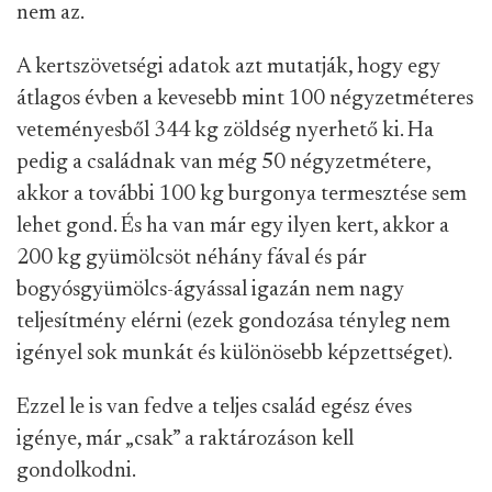
nem az.
A kertszövetségi adatok azt mutatják, hogy egy
átlagos évben a kevesebb mint 100 négyzetméteres
veteményesből 344 kg zöldség nyerhető ki. Ha
pedig a családnak van még 50 négyzetmétere,
akkor a további 100 kg burgonya termesztése sem
lehet gond. És ha van már egy ilyen kert, akkor a
200 kg gyümölcsöt néhány fával és pár
bogyósgyümölcs-ágyással igazán nem nagy
teljesítmény elérni (ezek gondozása tényleg nem
igényel sok munkát és különösebb képzettséget).
Ezzel le is van fedve a teljes család egész éves
igénye, már „csak” a raktározáson kell
gondolkodni.