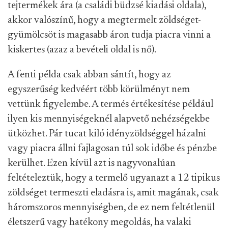
tejtermékek ára (a családi büdzsé kiadási oldala),
akkor valószínű, hogy a megtermelt zöldséget-
gyümölcsöt is magasabb áron tudja piacra vinni a
kiskertes (azaz a bevételi oldal is nő).
A fenti példa csak abban sántít, hogy az
egyszerűség kedvéért több körülményt nem
vettünk figyelembe. A termés értékesítése például
ilyen kis mennyiségeknél alapvető nehézségekbe
ütközhet. Pár tucat kiló idényzöldséggel házalni
vagy piacra állni fajlagosan túl sok időbe és pénzbe
kerülhet. Ezen kívül azt is nagyvonalúan
feltételeztük, hogy a termelő ugyanazt a 12 tipikus
zöldséget termeszti eladásra is, amit magának, csak
háromszoros mennyiségben, de ez nem feltétlenül
életszerű vagy hatékony megoldás, ha valaki