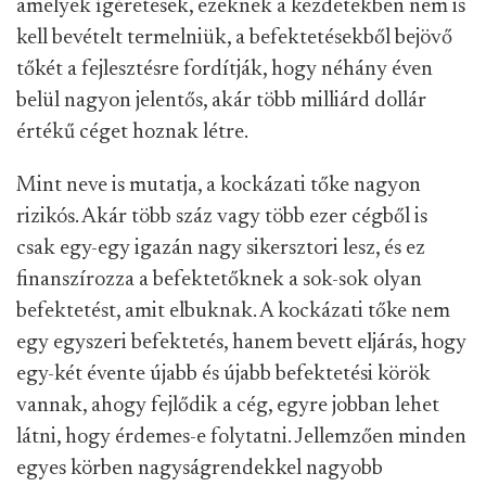
amelyek ígéretesek, ezeknek a kezdetekben nem is
kell bevételt termelniük, a befektetésekből bejövő
tőkét a fejlesztésre fordítják, hogy néhány éven
belül nagyon jelentős, akár több milliárd dollár
értékű céget hoznak létre.
Mint neve is mutatja, a kockázati tőke nagyon
rizikós. Akár több száz vagy több ezer cégből is
csak egy-egy igazán nagy sikersztori lesz, és ez
finanszírozza a befektetőknek a sok-sok olyan
befektetést, amit elbuknak. A kockázati tőke nem
egy egyszeri befektetés, hanem bevett eljárás, hogy
egy-két évente újabb és újabb befektetési körök
vannak, ahogy fejlődik a cég, egyre jobban lehet
látni, hogy érdemes-e folytatni. Jellemzően minden
egyes körben nagyságrendekkel nagyobb