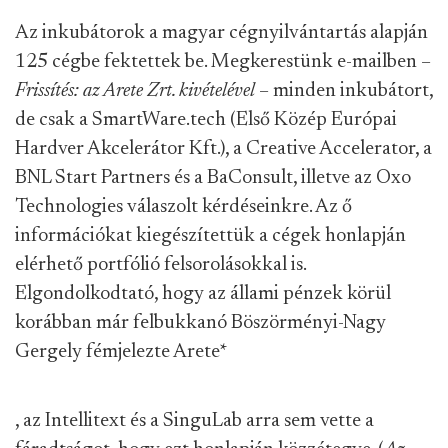
Az inkubátorok a magyar cégnyilvántartás alapján
125 cégbe fektettek be. Megkerestünk e-mailben –
Frissítés: az Arete Zrt. kivételével
– minden inkubátort,
de csak a SmartWare.tech (Első Közép Európai
Hardver Akcelerátor Kft.), a Creative Accelerator, a
BNL Start Partners és a BaConsult, illetve az Oxo
Technologies válaszolt kérdéseinkre. Az ő
információkat kiegészítettük a cégek honlapján
elérhető portfólió felsorolásokkal is.
Elgondolkodtató, hogy az állami pénzek körül
korábban már felbukkanó Böszörményi-Nagy
Gergely fémjelezte Arete
*
, az Intellitext és a SinguLab arra sem vette a