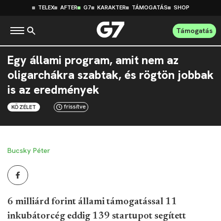
TELEX
AFTER
G7
KARAKTER
TÁMOGATÁS
SHOP
Támogatás
Egy állami program, amit nem az
oligarchákra szabtak, és rögtön jobbak
is az eredmények
frissítve
KÖZÉLET
Bucsky Péter
6 milliárd forint állami támogatással 11
inkubátorcég eddig 139 startupot segített