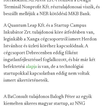
forrásokhoz. Az Arete Zrt.-t részben a Design
Terminál Nonprofit Kft. résztulajdonosai viszik, és
beszállt melléjük a NER-kötődésű MKB Bank.
A Quantum Leap Kft. és a Startup Campus
Inkubátor Zrt. tulajdonosi köre átfedésben van,
leginkább a Xanga cégcsoportról ismert Herdon
Istvánhoz és üzleti köréhez kapcsolódnak. A
cégcsoport Debrecenben eddig főként
ingatlanfejlesztéssel foglalkozott, és bár már két
befektetési
alapja
is van, de a technológiai
startupokkal kapcsolatban eddig nem voltak
ismert sikertörténeteik.
A BaConsult-tulajdonos Balogh Péter az egyik
kiemelten sikeres magyar startup, az NNG