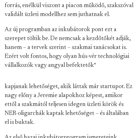
forrás, enélkül viszont a piacon működő, szakszóval
validált üzleti modellhez sem juthatnak el.
Az új programban az inkubátorok pont ezt a
szerepet töltik be. De nemcsak a kezdőtőkét adják,
hanem – a tervek szerint – szakmai tanácsokat is.
Ezért volt fontos, hogy olyan hús-vér technológiai
vállalkozók vagy angyal befektetők
*
kapjanak lehetőséget, akik láttak már startupot. Ez
nagy előny a Jeremie alapokhoz képest, amikor
ettől a szakmától teljesen idegen üzleti körök és
NER-oligarchák kaptak lehetőséget – és általában
el is buktak.
Az első hazai inkubátorprogram ismereteink