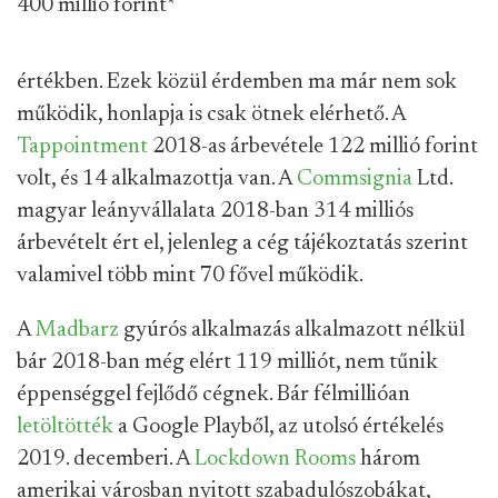
400 millió forint
*
értékben. Ezek közül érdemben ma már nem sok
működik, honlapja is csak ötnek elérhető. A
Tappointment
2018-as árbevétele 122 millió forint
volt, és 14 alkalmazottja van. A
Commsignia
Ltd.
magyar leányvállalata 2018-ban 314 milliós
árbevételt ért el, jelenleg a cég tájékoztatás szerint
valamivel több mint 70 fővel működik.
A
Madbarz
gyúrós alkalmazás alkalmazott nélkül
bár 2018-ban még elért 119 milliót, nem tűnik
éppenséggel fejlődő cégnek. Bár félmillióan
letöltötték
a Google Playből, az utolsó értékelés
2019. decemberi. A
Lockdown Rooms
három
amerikai városban nyitott szabadulószobákat,