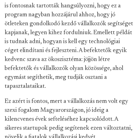
is fontosnak tartották hangsúlyozni, hogy ez a
program nagyban hozzájárul ahhoz, hogy jó
ötleteken gondolkodó kezdő vállalkozók segítséget
kapjanak, legyen kihez fordulniuk. Emellett példát
is tudnak adni, hogyan is kell egy technológiai
céget elindítani és fejleszteni. A befektetők egyik
kedvenc szava az ökoszisztéma: jöjjön létre
befektetők és vállalkozók olyan közössége, ahol
egymást segíthetik, meg tudják osztani a
tapasztalataikat.
Ez azért is fontos, mert a vállalkozás nem volt egy
szexi fogalom Magyarországon, jó ideig a
kilencvenes évek sefteléséhez kapcsolódott. A
sikeres startupok pedig segítenek ezen változtatni,
növelik a fiatalok vállalkozási kedvét.