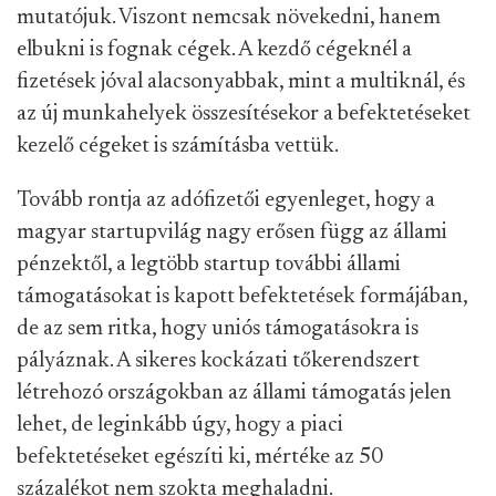
mutatójuk. Viszont nemcsak növekedni, hanem
elbukni is fognak cégek. A kezdő cégeknél a
fizetések jóval alacsonyabbak, mint a multiknál, és
az új munkahelyek összesítésekor a befektetéseket
kezelő cégeket is számításba vettük.
Tovább rontja az adófizetői egyenleget, hogy a
magyar startupvilág nagy erősen függ az állami
pénzektől, a legtöbb startup további állami
támogatásokat is kapott befektetések formájában,
de az sem ritka, hogy uniós támogatásokra is
pályáznak. A sikeres kockázati tőkerendszert
létrehozó országokban az állami támogatás jelen
lehet, de leginkább úgy, hogy a piaci
befektetéseket egészíti ki, mértéke az 50
százalékot nem szokta meghaladni.