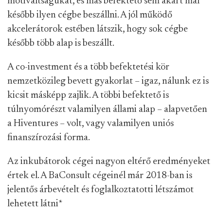
motiváltságukat, és más befektető sem akart már
később ilyen cégbe beszállni. A jól működő
akcelerátorok estében látszik, hogy sok cégbe
később több alap is beszállt.
A co-investment és a több befektetési kör
nemzetközileg bevett gyakorlat – igaz, nálunk ez is
kicsit másképp zajlik. A többi befektető is
túlnyomórészt valamilyen állami alap – alapvetően
a Hiventures – volt, vagy valamilyen uniós
finanszírozási forma.
Az inkubátorok cégei nagyon eltérő eredményeket
értek el. A BaConsult cégeinél már 2018-ban is
jelentős árbevételt és foglalkoztatotti létszámot
lehetett látni
*