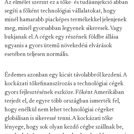
Az elmélet szerint ez a tőke- és tudásinjekció abban
segíti a főként technológiai vállalatokat, hogy
minél hamarabb piacképes termékekkel jelenjenek
meg, minél gyorsabban legyenek sikeresek. Vagy
bukjanak el. A cégek egy részének földbe állása
ugyanis a gyors ütemű növekedési elvárások
esetében teljesen normális.
Érdemes azonban egy kicsit távolabbról kezdeni. A
kockázati tőkefinanszírozás a technológiai cégek
gyors fejlesztésének eszköze. Főként Amerikában
terjedt el, de egyre több országban ismerték fel,
hogy enélkül nem lehet technológiai cégeket
globálisan is sikeressé tenni. A kockázati tőke
lényege, hogy sok olyan kezdő cégbe szállnak be,