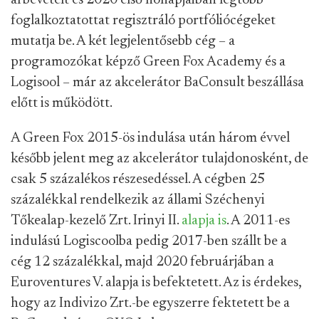
árbevételt és 2020 első hónapjaiban legtöbb
foglalkoztatottat regisztráló portfóliócégeket
mutatja be. A két legjelentősebb cég – a
programozókat képző Green Fox Academy és a
Logisool – már az akcelerátor BaConsult beszállása
előtt is működött.
A Green Fox 2015-ös indulása után három évvel
később jelent meg az akcelerátor tulajdonosként, de
csak 5 százalékos részesedéssel. A cégben 25
százalékkal rendelkezik az állami Széchenyi
Tőkealap-kezelő Zrt. Irinyi II.
alapja is
. A 2011-es
indulású Logiscoolba pedig 2017-ben szállt be a
cég 12 százalékkal, majd 2020 februárjában a
Euroventures V. alapja is befektetett. Az is érdekes,
hogy az Indivizo Zrt.-be egyszerre fektetett be a