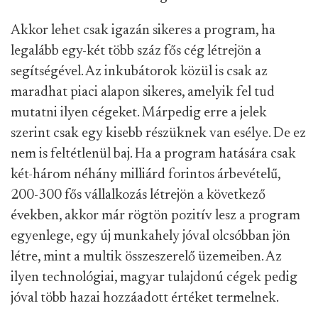
Akkor lehet csak igazán sikeres a program, ha
legalább egy-két több száz fős cég létrejön a
segítségével. Az inkubátorok közül is csak az
maradhat piaci alapon sikeres, amelyik fel tud
mutatni ilyen cégeket. Márpedig erre a jelek
szerint csak egy kisebb részüknek van esélye. De ez
nem is feltétlenül baj. Ha a program hatására csak
két-három néhány milliárd forintos árbevételű,
200-300 fős vállalkozás létrejön a következő
években, akkor már rögtön pozitív lesz a program
egyenlege, egy új munkahely jóval olcsóbban jön
létre, mint a multik összeszerelő üzemeiben. Az
ilyen technológiai, magyar tulajdonú cégek pedig
jóval több hazai hozzáadott értéket termelnek.