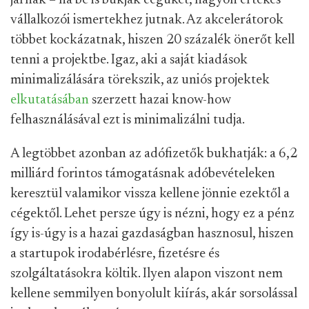
járnak – ha be is bukják cégüket, nagyon értékes
vállalkozói ismertekhez jutnak. Az akcelerátorok
többet kockázatnak, hiszen 20 százalék önerőt kell
tenni a projektbe. Igaz, aki a saját kiadások
minimalizálására törekszik, az uniós projektek
elkutatásában
szerzett hazai know-how
felhasználásával ezt is minimalizálni tudja.
A legtöbbet azonban az adófizetők bukhatják: a 6,2
milliárd forintos támogatásnak adóbevételeken
keresztül valamikor vissza kellene jönnie ezektől a
cégektől. Lehet persze úgy is nézni, hogy ez a pénz
így is-úgy is a hazai gazdaságban hasznosul, hiszen
a startupok irodabérlésre, fizetésre és
szolgáltatásokra költik. Ilyen alapon viszont nem
kellene semmilyen bonyolult kiírás, akár sorsolással