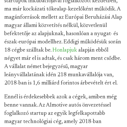
startupok inkubációjával foglalkozott kezdetben,
ma már kockázati tőkealap-kezelőként működik. A
magánforrások mellett az Európai Beruházási Alap
magyar állami közvetítés nélkül, közvetlenül
befektetője az alapjuknak, hasonlóan a nyugat- és
észak-európai modellhez. Eddigi működésük során
18 cégbe szálltak be.
Honlapjuk
alapján ebből
négyet már el is adtak, és csak három ment csődbe.
A vállalat német bejegyzésű, magyar
leányvállalatának idén 218 munkavállalója van,
2018-ban is 1,6 milliárd forintos árbevételt ért el.
Ennél is érdekesebbek azok a cégek, amiben még
benne vannak. Az AImotive autós önvezetéssel
foglalkozó startup az egyik legfelkapottabb
magyar technológiai cég, amely 2018-ban