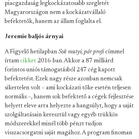
piacgazdaság legkockázatosabb szegletét
Magyarországon nem a kockázatvállaló
befektetők, hanem az állam foglalta el.
Jeremie baljós árnyai
A Figyelő hetilapban
Sok mutyi, pár profi
címmel
írtam
cikket
2016-ban. Akkor a 87 milliárd
forintos uniós támogatásból 247 cég kapott
befektetést. Ezek nagy része azonban nemcsak
sikertelen volt – ami kockázati tőke esetén teljesen
normális –, hanem sok befektető a cégek fejlesztése
helyett eleve arra helyezte a hangsúlyt, hogy a saját
szolgáltatásain keresztül vagy egyéb trükkös
módszerekkel minél több pénzt tudjon
visszacsorgatni saját magához. A program finoman