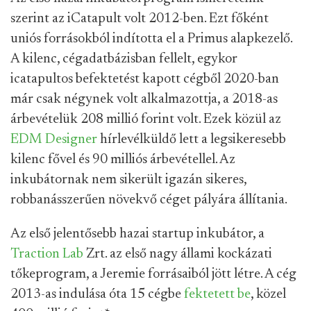
szerint az iCatapult volt 2012-ben. Ezt főként
uniós forrásokból indította el a Primus alapkezelő.
A kilenc, cégadatbázisban fellelt, egykor
icatapultos befektetést kapott cégből 2020-ban
már csak négynek volt alkalmazottja, a 2018-as
árbevételük 208 millió forint volt. Ezek közül az
EDM Designer
hírlevélküldő lett a legsikeresebb
kilenc fővel és 90 milliós árbevétellel. Az
inkubátornak nem sikerült igazán sikeres,
robbanásszerűen növekvő céget pályára állítania.
Az első jelentősebb hazai startup inkubátor, a
Traction Lab
Zrt. az első nagy állami kockázati
tőkeprogram, a Jeremie forrásaiból jött létre. A cég
2013-as indulása óta 15 cégbe
fektetett be
, közel