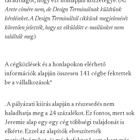
fáradtságot, hogy ezt honlapján közzétegye. (
Az
Arete címére nem, de Design Terminálnak küldtünk
kérdéseket. A Design Termináltól cikkünk megjelenését
követően jelezték, hogy az elküldött e-mailünket nem
találták meg.
)
A cégközlések és a honlapokon elérhető
információk alapján összesen 141 cégbe fektettek
be a vállalkozások
*
. A pályázati kiírás alapján a részesedés nem
haladhatja meg a 24 százalékot. Ez fontos, mert sok
Jeremie alap egy-egy cég többségi tulajdonát is
elkérte. Ezzel az alapítók elveszítették