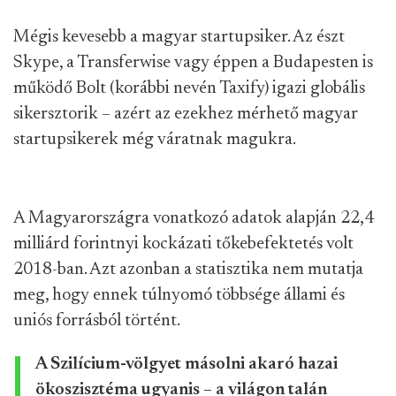
Mégis kevesebb a magyar startupsiker. Az észt
Skype, a Transferwise vagy éppen a Budapesten is
működő Bolt (korábbi nevén Taxify) igazi globális
sikersztorik – azért az ezekhez mérhető magyar
startupsikerek még váratnak magukra.
A Magyarországra vonatkozó adatok alapján 22,4
milliárd forintnyi kockázati tőkebefektetés volt
2018-ban. Azt azonban a statisztika nem mutatja
meg, hogy ennek túlnyomó többsége állami és
uniós forrásból történt.
A Szilícium-völgyet másolni akaró hazai
ökoszisztéma ugyanis – a világon talán