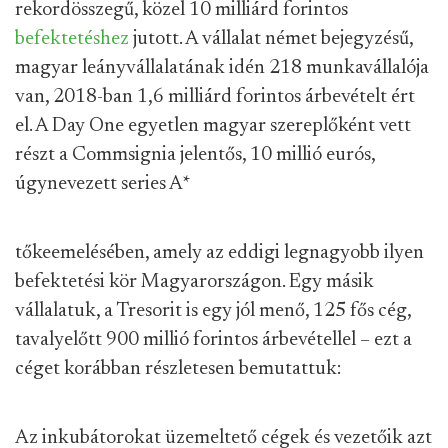
rekordösszegű, közel 10 milliárd forintos
befektetéshez
jutott. A vállalat német bejegyzésű,
magyar leányvállalatának idén 218 munkavállalója
van, 2018-ban 1,6 milliárd forintos árbevételt ért
el. A Day One egyetlen magyar szereplőként vett
részt a Commsignia jelentős, 10 millió eurós,
úgynevezett series A
*
tőkeemelésében, amely az eddigi legnagyobb ilyen
befektetési kör Magyarországon. Egy másik
vállalatuk, a Tresorit is egy jól menő, 125 fős cég,
tavalyelőtt 900 millió forintos árbevétellel – ezt a
céget korábban részletesen bemutattuk:
Az inkubátorokat üzemeltető cégek és vezetőik azt