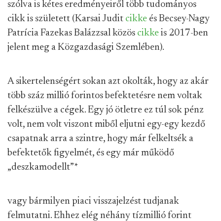
szólva is kétes eredményeiről több tudományos
cikk is született (Karsai Judit
cikke
és Becsey-Nagy
Patrícia Fazekas Balázzsal közös
cikke
is 2017-ben
jelent meg a Közgazdasági Szemlében).
A sikertelenségért sokan azt okolták, hogy az akár
több száz millió forintos befektetésre nem voltak
felkészülve a cégek. Egy jó ötletre ez túl sok pénz
volt, nem volt viszont miből eljutni egy-egy kezdő
csapatnak arra a szintre, hogy már felkeltsék a
befektetők figyelmét, és egy már működő
„deszkamodellt”
*
vagy bármilyen piaci visszajelzést tudjanak
felmutatni. Ehhez elég néhány tízmillió forint