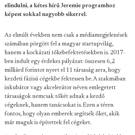
elindulni, a kétes hírű Jeremie programhoz
képest sokkal nagyobb sikerrel.
Az elmúlt években nem csak a médiamegjelenések
számában pörgött fel a magyar startupvilág,
hanem a kockázati tőkebefektetésekben is. 2017-
ben indult egy érdekes pályázat: összesen 6,2
milliárd forintot nyert el 11 társaság arra, hogy
kezdeti fázisú cégekbe fektessen be. A szakmában
inkubátor vagy akcelerátor néven emlegetett
társaságok nemcsak tőkét adnak a kezdő
cégeknek, hanem tanácsokat is. Ezen a téren
fontos, hogy olyan emberek segítsék őket, akik
már maguk is építettek fel cégeket.