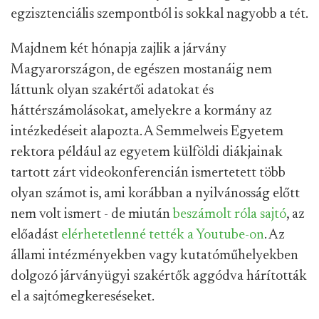
egzisztenciális szempontból is sokkal nagyobb a tét.
Majdnem két hónapja zajlik a járvány
Magyarországon, de egészen mostanáig nem
láttunk olyan szakértői adatokat és
háttérszámolásokat, amelyekre a kormány az
intézkedéseit alapozta. A Semmelweis Egyetem
rektora például az egyetem külföldi diákjainak
tartott zárt videokonferencián ismertetett több
olyan számot is, ami korábban a nyilvánosság előtt
nem volt ismert - de miután
beszámolt róla sajtó
, az
előadást
elérhetetlenné tették a Youtube-on
. Az
állami intézményekben vagy kutatóműhelyekben
dolgozó járványügyi szakértők aggódva hárították
el a sajtómegkereséseket.