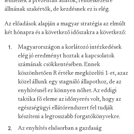
lennének a prezentált adatok, rendelkezésre
állnának szakértők, de kezdésnek ez is elég.
Az előadások alapján a magyar stratégia az elmúlt
két hónapra és a következő időszakra a következő:
Magyarországon a korlátozó intézkedések
elég jó eredményt hoztak a kapcsolatok
számának csökkentésében. Ennek
köszönhetően R értéke megközelíti 1-et, azaz
közel állunk egy stagnáló állapothoz, de az
enyhítésnél ez könnyen nőhet. Az eddigi
taktika fő eleme az időnyerés volt, hogy az
egészségügyi ellátórendszert fel tudják
készíteni a legrosszabb forgatókönyvekre.
Az enyhítés elsősorban a gazdaság