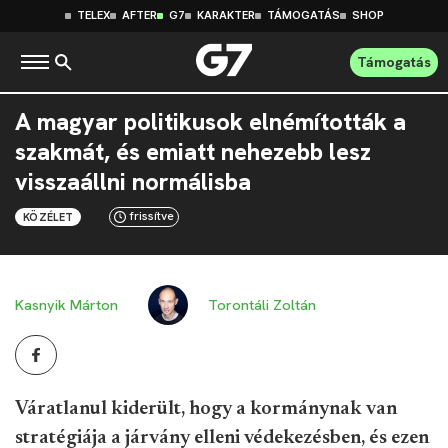
TELEX
AFTER
G7
KARAKTER
TÁMOGATÁS
SHOP
Támogatás
A magyar politikusok elnémították a
szakmát, és emiatt nehezebb lesz
visszaállni normálisba
frissítve
KÖZÉLET
Kasnyik Márton
Torontáli Zoltán
Váratlanul kiderült, hogy a kormánynak van
stratégiája a járvány elleni védekezésben, és ezen