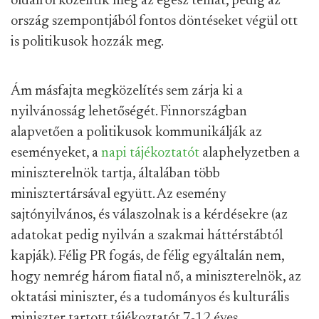
oldalról közelítik meg az egész témát, pedig az
ország szempontjából fontos döntéseket végül ott
is politikusok hozzák meg.
Ám másfajta megközelítés sem zárja ki a
nyilvánosság lehetőségét. Finnországban
alapvetően a politikusok kommunikálják az
eseményeket, a
napi tájékoztatót
alaphelyzetben a
miniszterelnök tartja, általában több
minisztertársával együtt. Az esemény
sajtónyilvános, és válaszolnak is a kérdésekre (az
adatokat pedig nyilván a szakmai háttérstábtól
kapják). Félig PR fogás, de félig egyáltalán nem,
hogy nemrég három fiatal nő, a miniszterelnök, az
oktatási miniszter, és a tudományos és kulturális
miniszter tartott tájékoztatót 7-12 éves