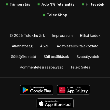
Támogatás
Adó 1% felajánlás
Hírlevelek
Telex Shop
© 2026 Telex.hu Zrt.
Impresszum
Etikai kódex
Átláthatóság
ÁSZF
Adatkezelési tájékoztató
Sütitájékoztató
Süti beállítások
Szabályzatok
Kommentelési szabályzat
Telex Sales