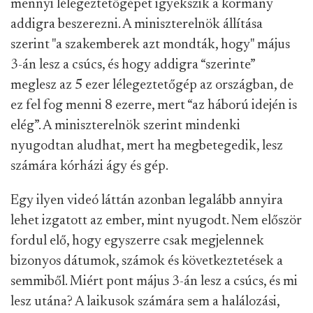
mennyi lélegeztetőgépet igyekszik a kormány
addigra beszerezni. A miniszterelnök állítása
szerint "a szakemberek azt mondták, hogy" május
3-án lesz a csúcs, és hogy addigra “szerinte”
meglesz az 5 ezer lélegeztetőgép az országban, de
ez fel fog menni 8 ezerre, mert “az háború idején is
elég”. A miniszterelnök szerint mindenki
nyugodtan aludhat, mert ha megbetegedik, lesz
számára kórházi ágy és gép.
Egy ilyen videó láttán azonban legalább annyira
lehet izgatott az ember, mint nyugodt. Nem először
fordul elő, hogy egyszerre csak megjelennek
bizonyos dátumok, számok és következtetések a
semmiből. Miért pont május 3-án lesz a csúcs, és mi
lesz utána? A laikusok számára sem a halálozási,