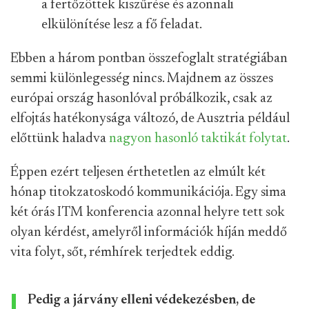
a fertőzöttek kiszűrése és azonnali
elkülönítése lesz a fő feladat.
Ebben a három pontban összefoglalt stratégiában
semmi különlegesség nincs. Majdnem az összes
európai ország hasonlóval próbálkozik, csak az
elfojtás hatékonysága változó, de Ausztria például
előttünk haladva
nagyon hasonló taktikát folytat
.
Éppen ezért teljesen érthetetlen az elmúlt két
hónap titokzatoskodó kommunikációja. Egy sima
két órás ITM konferencia azonnal helyre tett sok
olyan kérdést, amelyről információk híján meddő
vita folyt, sőt, rémhírek terjedtek eddig.
Pedig a járvány elleni védekezésben, de