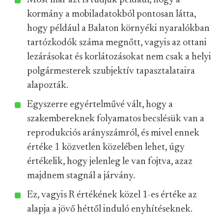
Most már azt is tudjuk például, hogy a
kormány a mobiladatokból pontosan látta,
hogy például a Balaton környéki nyaralókban
tartózkodók száma megnőtt, vagyis az ottani
lezárásokat és korlátozásokat nem csak a helyi
polgármesterek szubjektív tapasztalataira
alapozták.
Egyszerre egyértelművé vált, hogy a
szakembereknek folyamatos becslésük van a
reprodukciós arányszámról, és mivel ennek
értéke 1 közvetlen közelében lehet, úgy
értékelik, hogy jelenleg le van fojtva, azaz
majdnem stagnál a járvány.
Ez, vagyis R értékének közel 1-es értéke az
alapja a jövő héttől induló enyhítéseknek.