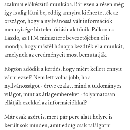
szakmai előkészítő munkába. Bár ezen a résen még
így is alig látni be, eddig annyira kiéheztették az
országot, hogy a nyilvánossá vált információk
mennyisége hirtelen óriásinak tűnik. Palkovics
László, az ITM minisztere bevezetőjében el is
mondja, hogy másfél hónapja kezdték el a munkát,
amelynek az eredményeit most bemutatják.
Rögtön adódik a kérdés, hogy miért kellett ennyit
várni ezzel? Nem lett volna jobb, ha a
nyilvánosságot - értve ezalatt mind a tudományos
világot, mint az átlagembereket - folyamatosan
ellátják ezekkel az információkkal?
Már csak azért is, mert pár perc alatt helyre is
került sok minden, amit eddig csak találgatni