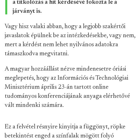
a titkolózás a hit kérdésévé fokozta le a
járványt is.
Vagy hisz valaki abban, hogy a legjobb szakértői
javaslatok épülnek be az intézkedésekbe, vagy nem,
mert a kérdést nem lehet nyilvános adatokra
támaszkodva megvitatni.
A magyar hozzáállást nézve mindenesetre óriási
meglepetés, hogy az Információs és Technológiai
Minisztérium április 23-án tartott online
tudományos konferenciájának anyaga elérhetővé
vált mindenki számára.
Ez a felvétel résnyire kinyitja a függönyt, röpke
betekintést enged a színfalak mögött folyó