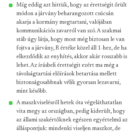
Míg eddig azt hittük, hogy az érettségit őrült
módon a járvány beharangozott csúcsán
akarja a kormány megtartani, valójában
kommunikációs zavarról van szó. A szakmai
stáb úgy látja, hogy most még biztosan le van
fojtva a járvány, R értéke közel áll 1-hez, de ha
elkezdődik az enyhítés, akkor akár rosszabb is
lehet. Az írásbeli érettségit ezért ma még a
távolságtartási előírások betartása mellett
biztonságosabbnak vélik gyorsan lezavarni,
mint később.
A maszkviselésről hetek óta végeláthatatlan
vita megy az országban, pedig kiderült, hogy
az állami szakértőknek egészen egyértelmű az
álláspontjuk: mindenki viseljen maszkot, de