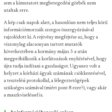
sem a kimutatott megbetegedési görbék nem
utaltak erre.
A kép csak napok alatt, a hasonlóan nem teljes körű
információmorzsák szorgos összegyúrásával
rajzolódott ki. A rejtvény megfejtése az, hogy a
viszonylag alacsonyan tartott mutatók
következtében a kormány május 3-a után
megpróbálkozik a korlátozások enyhítésével, hogy
újra tudja indítani a gazdaságot. Ugyanez volt a
helyzet a kórházi ágyak számának csökkentésével,
a tesztelési protokollal, a lélegeztetőgépek
szükséges számával (miért pont 8 ezer?), vagy akár
a maszkviseléssel is.