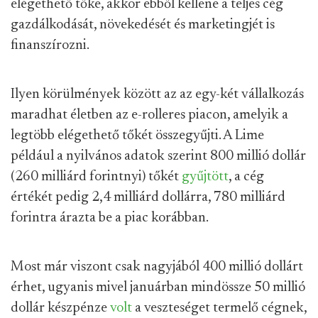
elégethető tőke, akkor ebből kellene a teljes cég
gazdálkodását, növekedését és marketingjét is
finanszírozni.
Ilyen körülmények között az az egy-két vállalkozás
maradhat életben az e-rolleres piacon, amelyik a
legtöbb elégethető tőkét összegyűjti. A Lime
például a nyilvános adatok szerint 800 millió dollár
(260 milliárd forintnyi) tőkét
gyűjtött
, a cég
értékét pedig 2,4 milliárd dollárra, 780 milliárd
forintra árazta be a piac korábban.
Most már viszont csak nagyjából 400 millió dollárt
érhet, ugyanis mivel januárban mindössze 50 millió
dollár készpénze
volt
a veszteséget termelő cégnek,