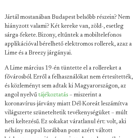
Jártál mostanában Budapest belsőbb részein? Nem
hiányzott valami? Két kereke van, zöld-, esetleg
sárga-fekete. Bizony, eltűntek a mobiltelefonos
applikációval bérelhető elektromos rollerek, azaz a
Lime és a Breezy járgányai.
A Lime március 19-én tüntette el a rollereket a
fővárosból. Erről a felhasználókat nem értesítették,
és közleményt sem adtak ki Magyarországon, az
angol nyelvű
tájékoztatás
– miszerint a
koronavírus-járvány miatt Dél-Koreát leszámítva
világszerte szüneteltetik tevékenységüket – múlt
heti keltezésű. Ez sokakat váratlanul ért: volt, aki
néhány nappal korábban pont azért váltott