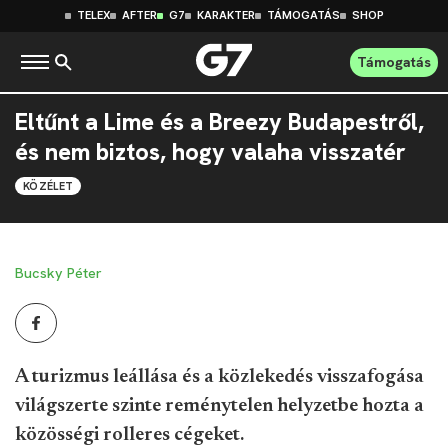
TELEX
AFTER
G7
KARAKTER
TÁMOGATÁS
SHOP
Támogatás
Eltűnt a Lime és a Breezy Budapestről,
és nem biztos, hogy valaha visszatér
KÖZÉLET
Bucsky Péter
A turizmus leállása és a közlekedés visszafogása
világszerte szinte reménytelen helyzetbe hozta a
közösségi rolleres cégeket.