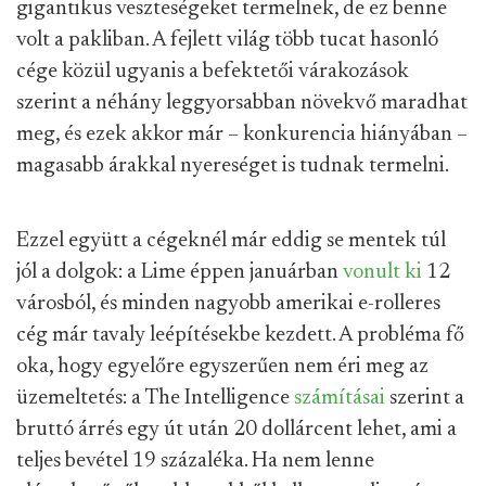
gigantikus veszteségeket termelnek, de ez benne
volt a pakliban. A fejlett világ több tucat hasonló
cége közül ugyanis a befektetői várakozások
szerint a néhány leggyorsabban növekvő maradhat
meg, és ezek akkor már – konkurencia hiányában –
magasabb árakkal nyereséget is tudnak termelni.
Ezzel együtt a cégeknél már eddig se mentek túl
jól a dolgok: a Lime éppen januárban
vonult ki
12
városból, és minden nagyobb amerikai e-rolleres
cég már tavaly leépítésekbe kezdett. A probléma fő
oka, hogy egyelőre egyszerűen nem éri meg az
üzemeltetés: a The Intelligence
számításai
szerint a
bruttó árrés egy út után 20 dollárcent lehet, ami a
teljes bevétel 19 százaléka. Ha nem lenne