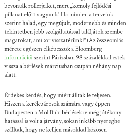
bevonták rollerjeiket, mert „komoly fejlődési
pillanat előtt vagyunk! Ha minden a terveink
szerint halad, egy megújult, modernebb és minden
tekintetben jobb szolgáltatással találjátok szembe
magatokat, amikor visszatérünk!”) Az összeomlás
mérete egészen elképesztő: a Bloomberg
információi
szerint Párizsban 98 százalékkal estek
vissza a bérlések márciusban csupán néhány nap
alatt.
Érdekes kérdés, hogy miért álltak le teljesen.
Hiszen a kerékpárosok számára vagy éppen
Budapesten a Mol Bubi bérlésekre még jótékony
hatással is volt a járvány, sokan inkább nyeregbe
szálltak, hogy ne kelljen másokkal közösen