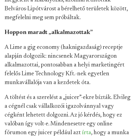
megjelent a szabályozás, azonnal letiltották
Belváros-Lipótvárost a bérelhető területek között,
megfelelni meg sem próbáltak.
Hoppon maradt „alkalmazottak”
A Lime a gig economy (haknigazdaság) receptje
alapján dolgozik: nincsenek Magyarországon
alkalmazottai, pontosabban a helyi marketingért
felelős Lime Technology Kft.-nek egyetlen
munkavállalója van a kezdetek óta.
A töltést és a szerelést a „juicer”-ekre bízták. Elvileg
a cégnél csak vállalkozói igazolvánnyal vagy
cégként lehetett dolgozni. Az jó kérdés, hogy ez
valóban így volt-e. Mindenesetre egy online
fórumon egy juicer például azt
írta
, hogy a munka