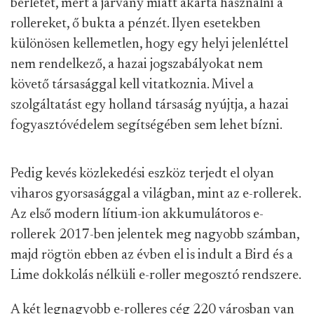
bérletet, mert a járvány miatt akarta használni a
rollereket, ő bukta a pénzét. Ilyen esetekben
különösen kellemetlen, hogy egy helyi jelenléttel
nem rendelkező, a hazai jogszabályokat nem
követő társasággal kell vitatkoznia. Mivel a
szolgáltatást egy holland társaság nyújtja, a hazai
fogyasztóvédelem segítségében sem lehet bízni.
Pedig kevés közlekedési eszköz terjedt el olyan
viharos gyorsasággal a világban, mint az e-rollerek.
Az első modern lítium-ion akkumulátoros e-
rollerek 2017-ben jelentek meg nagyobb számban,
majd rögtön ebben az évben el is indult a Bird és a
Lime dokkolás nélküli e-roller megosztó rendszere.
A két legnagyobb e-rolleres cég 220 városban van