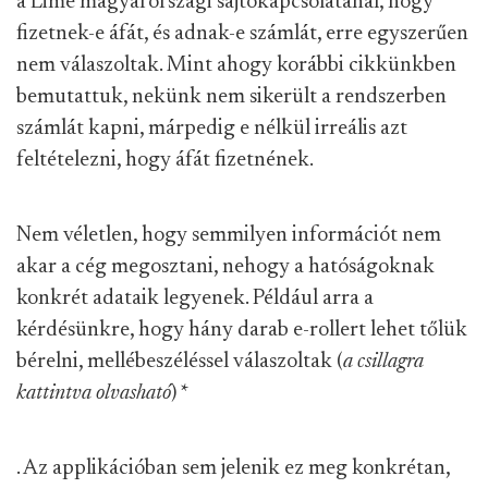
a Lime magyarországi sajtókapcsolatánál, hogy
fizetnek-e áfát, és adnak-e számlát, erre egyszerűen
nem válaszoltak. Mint ahogy korábbi cikkünkben
bemutattuk, nekünk nem sikerült a rendszerben
számlát kapni, márpedig e nélkül irreális azt
feltételezni, hogy áfát fizetnének.
Nem véletlen, hogy semmilyen információt nem
akar a cég megosztani, nehogy a hatóságoknak
konkrét adataik legyenek. Például arra a
kérdésünkre, hogy hány darab e-rollert lehet tőlük
bérelni, mellébeszéléssel válaszoltak (
a csillagra
kattintva olvasható
)
*
. Az applikációban sem jelenik ez meg konkrétan,