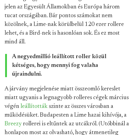
jelen az Egyesült Államokban és Európa három
tucat országában. Bár pontos számokat nem
közölnek, a Lime-nak körülbelül 120 ezer rollere
lehet, és a Bird-nek is hasonlóan sok. És ez most
mind áll.
A negyedmillió leállított roller közül
kétséges, hogy mennyi fog valaha
újraindulni.
A járvány megjelenése miatt összeomló kereslet
miatt ugyanis a legnagyobb rolleres cégek március
végén
leállították
szinte az összes városban a
működésüket. Budapesten a Lime hazai kihívója, a
Breezy
rollerei is eltűntek az utcákról. (Utóbbinál a
honlapon most az olvasható, hogy átmenetileg