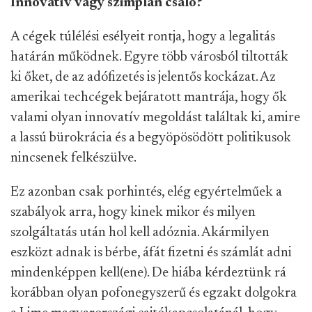
Innovatív vagy szimplán csaló?
A cégek túlélési esélyeit rontja, hogy a legalitás
határán működnek. Egyre több városból tiltották
ki őket, de az adófizetés is jelentős kockázat. Az
amerikai techcégek bejáratott mantrája, hogy ők
valami olyan innovatív megoldást találtak ki, amire
a lassú bürokrácia és a begyöpösödött politikusok
nincsenek felkészülve.
Ez azonban csak porhintés, elég egyértelműek a
szabályok arra, hogy kinek mikor és milyen
szolgáltatás után hol kell adóznia. Akármilyen
eszközt adnak is bérbe, áfát fizetni és számlát adni
mindenképpen kell(ene). De hiába kérdeztünk rá
korábban olyan pofonegyszerű és egzakt dolgokra