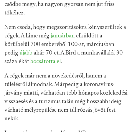
csődbe megy, ha nagyon gyorsan nem jut friss
tőkéhez.
Nem csoda, hogy megszorításokra kényszerültek a
cégek. A Lime még
januárban
elküldött a
körülbelül 700 emberéből 100-at, márciusban
pedig
újabb
akár 70-et. A Bird a munkavállalói 30
százalékát
bocsátotta el
.
A cégek már nem a növekedésről, hanem a
túlélésről álmodnak. Márpedig a koronavírus-
járvány miatti, várhatóan több hónapos közlekedési
visszaesés és a turizmus talán még hosszabb ideig
várható mélyrepülése nem túl rózsás jövőt fest
nekik.