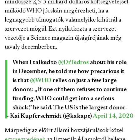
mindössze 2,5-3 milliárd dolláros költségvetéssel
működő WHO jócskán megérezheti, ha a
legnagyobb támogatók valamelyike kihátrál a
szervezet mögül. Ezt nyilatkozta a szervezet
vezetője a Science magazin újságírójának még
tavaly decemberben.
When I talked to
@DrTedros
about his role
in December, he told me how precarious it
is that
@WHO
relies on just a few large
donors: „If one of them refuses to continue
funding, WHO could get into a serious
shock,” he said. The US is the largest donor.
— Kai Kupferschmidt (@kakape)
April 14, 2020
Márpedig az előírt állami hozzájárulások közel
egynegyedének
az Egyesült Államoktól kellene