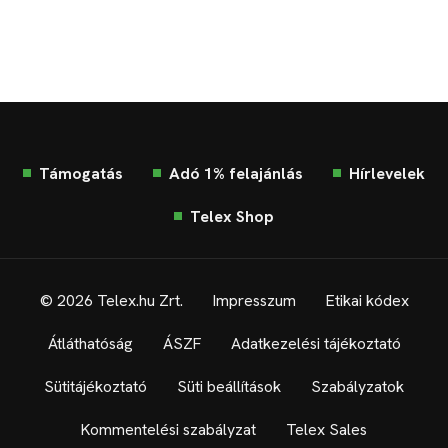
Támogatás
Adó 1% felajánlás
Hírlevelek
Telex Shop
© 2026 Telex.hu Zrt.
Impresszum
Etikai kódex
Átláthatóság
ÁSZF
Adatkezelési tájékoztató
Sütitájékoztató
Süti beállítások
Szabályzatok
Kommentelési szabályzat
Telex Sales