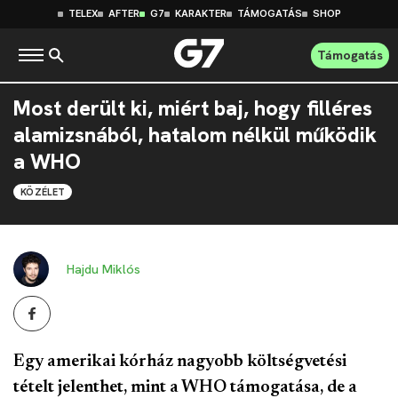
TELEX
AFTER
G7
KARAKTER
TÁMOGATÁS
SHOP
Támogatás
Most derült ki, miért baj, hogy filléres
alamizsnából, hatalom nélkül működik
a WHO
KÖZÉLET
Hajdu Miklós
Egy amerikai kórház nagyobb költségvetési
tételt jelenthet, mint a WHO támogatása, de a