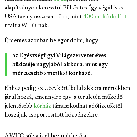
alapítványon keresztül Bill Gates. Így végül is az
USA tavaly összesen több, mint
400 millió dollárt
utalt a WHO-nak.
Érdemes azonban belegondolni, hogy
az Egészségügyi Világszervezet éves
büdzséje nagyjából akkora, mint egy
méretesebb amerikai kórházé.
Ehhez pedig az USA körülbelül akkora mértékben
járul hozzá, amennyire egy, a területén működő
jelentősebb
kórház
támaszkodhat adófizetőktől
hozzájuk csoportosított közpénzekre.
A WHO súlya is ehhez mérhető a