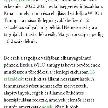
érkeznie a 2020-2021-es költségvetési időszakban.
Kína – amely iránt részrehajlással vádolja a WHO-t
Trump – a második legnagyobb befizető 12
százalékos súllyal, míg például Németországra a
tagdíjak hat százaléka esik, Magyarországra pedig
a 0,2 százalékuk.
De ezek a tagdíjak valójában elhanyagolható
pénzek. Ezek a WHO amúgy is kevés bevételének
mindössze a töredékét, a jelenlegi ciklusban
16
százalékát
teszik ki az állami hozzájárulások. A
fennmaradó részt nemzetközi szervezetek,
alapítványok, cégek és államok önkéntes
hozzájárulásai fedezik, amelyek jelentős részét
szintén amerikaiak
adják
, köztük több