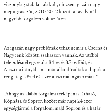
viszonylag stabilan alakult, nincsen igazán nagy
megugrás. Sőt, 2010-2012 között a tavalyinál
nagyobb forgalom volt az úton.
Az igazán nagy problémák tehát nem is a Csorna és
Nagycenk közötti szakaszon vannak. Az utóbbi
településnél egyesül a 84-es és 85-ös főút, és
Ausztria irányába ma már állandósultak a dugók a
rengeteg, közel 60 ezer ausztriai ingázó miatt
*
. Ahogy az alábbi forgalmi térképen is látható,
Kópháza és Sopron között már napi 24 ezer
egységjármű a forgalom, majd Sopron és a határ