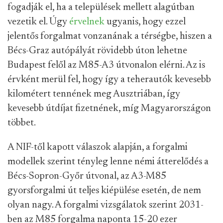
fogadják el, ha a települések mellett alagútban
vezetik el. Úgy
érvelnek
ugyanis, hogy ezzel
jelentős forgalmat vonzanának a térségbe, hiszen a
Bécs-Graz autópályát rövidebb úton lehetne
Budapest felől az M85-A3 útvonalon elérni. Az is
érvként merül fel, hogy így a teherautók kevesebb
kilométert tennének meg Ausztriában, így
kevesebb útdíjat fizetnének, míg Magyarországon
többet.
A NIF-től kapott válaszok alapján, a forgalmi
modellek szerint tényleg lenne némi átterelődés a
Bécs-Sopron-Győr útvonal, az A3-M85
gyorsforgalmi út teljes kiépülése esetén, de nem
olyan nagy. A forgalmi vizsgálatok szerint 2031-
ben az M85 forgalma naponta 15-20 ezer