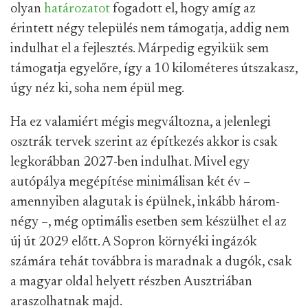
olyan
határozatot
fogadott el, hogy amíg az
érintett négy település nem támogatja, addig nem
indulhat el a fejlesztés. Márpedig egyikük sem
támogatja egyelőre, így a 10 kilométeres útszakasz,
úgy néz ki, soha nem épül meg.
Ha ez valamiért mégis megváltozna, a jelenlegi
osztrák tervek szerint az építkezés akkor is csak
legkorábban 2027-ben indulhat. Mivel egy
autópálya megépítése minimálisan két év –
amennyiben alagutak is épülnek, inkább három-
négy –, még optimális esetben sem készülhet el az
új út 2029 előtt. A Sopron környéki ingázók
számára tehát továbbra is maradnak a dugók, csak
a magyar oldal helyett részben Ausztriában
araszolhatnak majd.