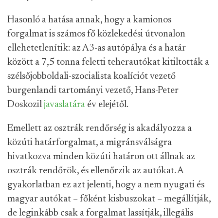
Hasonló a hatása annak, hogy a kamionos
forgalmat is számos fő közlekedési útvonalon
ellehetetlenítik: az A3-as autópálya és a határ
között a 7,5 tonna feletti teherautókat kitiltották a
szélsőjobboldali-szocialista koalíciót vezető
burgenlandi tartományi vezető, Hans-Peter
Doskozil
javaslatára
év elejétől.
Emellett az osztrák rendőrség is akadályozza a
közúti határforgalmat, a migránsválságra
hivatkozva minden közúti határon ott állnak az
osztrák rendőrök, és ellenőrzik az autókat. A
gyakorlatban ez azt jelenti, hogy a nem nyugati és
magyar autókat – főként kisbuszokat – megállítják,
de leginkább csak a forgalmat lassítják, illegális