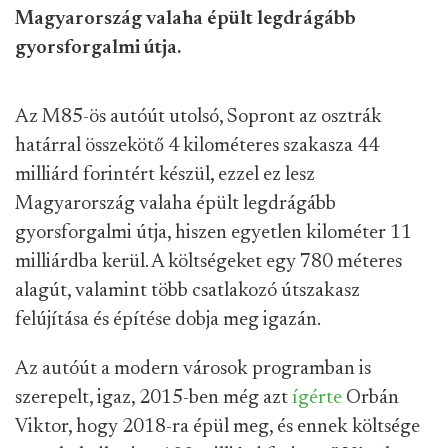
Magyarország valaha épült legdrágább
gyorsforgalmi útja.
Az M85-ös autóút utolsó, Sopront az osztrák
határral összekötő 4 kilométeres szakasza 44
milliárd forintért készül, ezzel ez lesz
Magyarország valaha épült legdrágább
gyorsforgalmi útja, hiszen egyetlen kilométer 11
milliárdba kerül. A költségeket egy 780 méteres
alagút, valamint több csatlakozó útszakasz
felújítása és építése dobja meg igazán.
Az autóút a modern városok programban is
szerepelt, igaz, 2015-ben még azt
ígérte
Orbán
Viktor, hogy 2018-ra épül meg, és ennek költsége