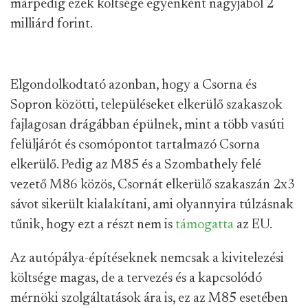
márpedig ezek költsége egyenként nagyjából 2
milliárd forint.
Elgondolkodtató azonban, hogy a Csorna és
Sopron közötti, településeket elkerülő szakaszok
fajlagosan drágábban épülnek, mint a több vasúti
felüljárót és csomópontot tartalmazó Csorna
elkerülő. Pedig az M85 és a Szombathely felé
vezető M86 közös, Csornát elkerülő szakaszán 2x3
sávot sikerült kialakítani, ami olyannyira túlzásnak
tűnik, hogy ezt a részt nem is
támogatta
az EU.
Az autópálya-építéseknek nemcsak a kivitelezési
költsége magas, de a tervezés és a kapcsolódó
mérnöki szolgáltatások ára is, ez az M85 esetében