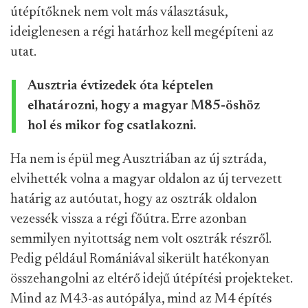
útépítőknek nem volt más választásuk,
ideiglenesen a régi határhoz kell megépíteni az
utat.
Ausztria évtizedek óta képtelen
elhatározni, hogy a magyar M85-öshöz
hol és mikor fog csatlakozni.
Ha nem is épül meg Ausztriában az új sztráda,
elvihették volna a magyar oldalon az új tervezett
határig az autóutat, hogy az osztrák oldalon
vezessék vissza a régi főútra. Erre azonban
semmilyen nyitottság nem volt osztrák részről.
Pedig például Romániával sikerült hatékonyan
összehangolni az eltérő idejű útépítési projekteket.
Mind az M43-as autópálya, mind az M4 építés