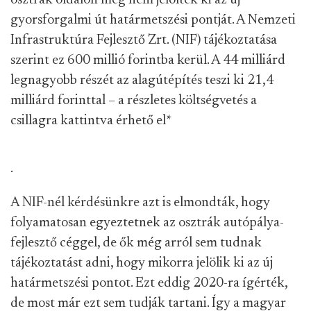
gyorsforgalmi út határmetszési pontját. A Nemzeti
Infrastruktúra Fejlesztő Zrt. (NIF) tájékoztatása
szerint ez 600 millió forintba kerül. A 44 milliárd
legnagyobb részét az alagútépítés teszi ki 21,4
milliárd forinttal – a részletes költségvetés a
csillagra kattintva érhető el
*
.
A NIF-nél kérdésünkre azt is elmondták, hogy
folyamatosan egyeztetnek az osztrák autópálya-
fejlesztő céggel, de ők még arról sem tudnak
tájékoztatást adni, hogy mikorra jelölik ki az új
határmetszési pontot. Ezt eddig 2020-ra ígérték,
de most már ezt sem tudják tartani. Így a magyar