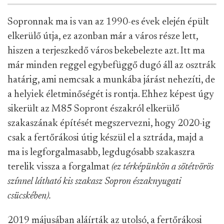
Sopronnak ma is van az 1990-es évek elején épült
elkerülő útja, ez azonban már a város része lett,
hiszen a terjeszkedő város bekebelezte azt. Itt ma
már minden reggel egybefüggő dugó áll az osztrák
határig, ami nemcsak a munkába járást nehezíti, de
a helyiek életminőségét is rontja. Ehhez képest úgy
sikerült az M85 Sopront északról elkerülő
szakaszának építését megszervezni, hogy 2020-ig
csak a fertőrákosi útig készül el a sztráda, majd a
ma is legforgalmasabb, legdugósabb szakaszra
terelik vissza a forgalmat
(ez térképünkön a sötétvörös
színnel látható kis szakasz Sopron északnyugati
csücskében).
2019 májusában aláírták az utolsó, a fertőrákosi