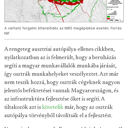
A várható forgalmi átterelődés az M85 megépülése esetén. Forrás:
NIF
A rengeteg ausztriai autópálya-ellenes cikkben,
nyilatkozatban az is felmerült, hogy a beruházás
segíti a magyar munkavállalók munkába járását,
így osztrák munkahelyeket veszélyeztet. Azt már
nem teszik hozzá, hogy osztrák cégeknek nagyon
jelentős befektetései vannak Magyarországon, és
az infrastruktúra fejlesztése őket is segíti. A
tiltakozók azt is
követelik
már, hogy az osztrák
autópálya-törvényből távolítsák el a fejlesztést.