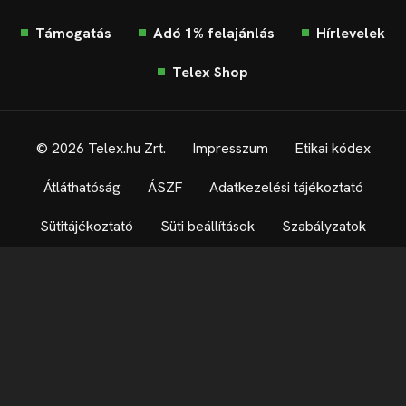
Támogatás
Adó 1% felajánlás
Hírlevelek
Telex Shop
© 2026 Telex.hu Zrt.
Impresszum
Etikai kódex
Átláthatóság
ÁSZF
Adatkezelési tájékoztató
Sütitájékoztató
Süti beállítások
Szabályzatok
Kommentelési szabályzat
Telex Sales