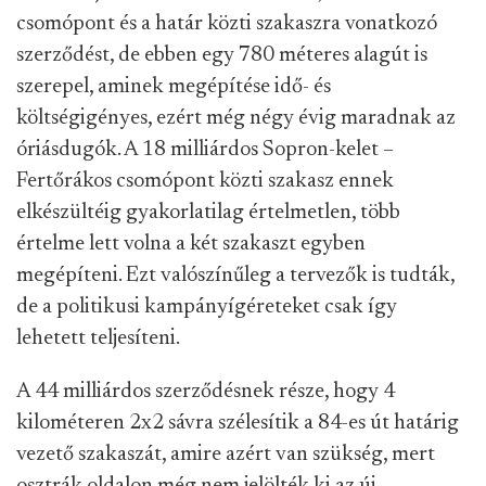
csomópont és a határ közti szakaszra vonatkozó
szerződést, de ebben egy 780 méteres alagút is
szerepel, aminek megépítése idő- és
költségigényes, ezért még négy évig maradnak az
óriásdugók. A 18 milliárdos Sopron-kelet –
Fertőrákos csomópont közti szakasz ennek
elkészültéig gyakorlatilag értelmetlen, több
értelme lett volna a két szakaszt egyben
megépíteni. Ezt valószínűleg a tervezők is tudták,
de a politikusi kampányígéreteket csak így
lehetett teljesíteni.
A 44 milliárdos szerződésnek része, hogy 4
kilométeren 2x2 sávra szélesítik a 84-es út határig
vezető szakaszát, amire azért van szükség, mert
osztrák oldalon még nem jelölték ki az új