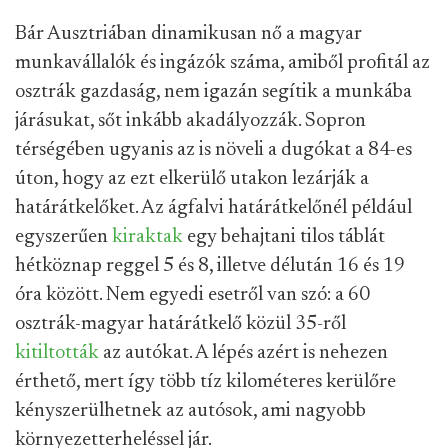
Bár Ausztriában dinamikusan nő a magyar
munkavállalók és ingázók száma, amiből profitál az
osztrák gazdaság, nem igazán segítik a munkába
járásukat, sőt inkább akadályozzák. Sopron
térségében ugyanis az is növeli a dugókat a 84-es
úton, hogy az ezt elkerülő utakon lezárják a
határátkelőket. Az ágfalvi határátkelőnél például
egyszerűen
kiraktak
egy behajtani tilos táblát
hétköznap reggel 5 és 8, illetve délután 16 és 19
óra között. Nem egyedi esetről van szó: a 60
osztrák-magyar határátkelő közül 35-ről
kitiltották
az autókat. A lépés azért is nehezen
érthető, mert így több tíz kilométeres kerülőre
kényszerülhetnek az autósok, ami nagyobb
környezetterheléssel jár.