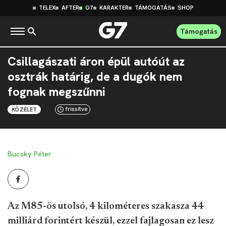
TELEX
AFTER
G7
KARAKTER
TÁMOGATÁS
SHOP
Támogatás
Csillagászati áron épül autóút az
osztrák határig, de a dugók nem
fognak megszűnni
frissítve
KÖZÉLET
Bucsky Péter
Az M85-ös utolsó, 4 kilométeres szakasza 44
milliárd forintért készül, ezzel fajlagosan ez lesz