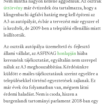
Nem mintha nagyon kellene aggódniuk. Az osztrák
úttörvény
már évtizedek óta tartalmazza, hogy a
klingenbachi-ágfalvi határig meg kell építeni az
A3-as autópályát, és bár a tervezést már egyszer el
is kezdték, de 2009-ben a települési ellenállás miatt
leállították.
Az osztrák autópálya-üzemeltető és -fejlesztő
állami vállalat, az ASFINAG
honlapján
hiába
keresnénk tájékoztatást, egyáltalán nem szerepel
náluk az A3 meghosszabbítása. Kérdésünkre
küldött e-mailes tájékoztatásuk szerint egyelőre a
településekkel történő egyeztetések zajlanak. Ez
már évek óta folyamatban van, mégsem látni
érdemi haladást. Nem is csoda, hiszen a
burgenlandi tartományi parlament 2018-ban egy