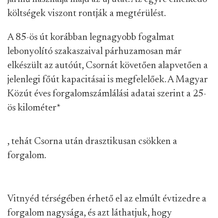
költségek viszont rontják a megtérülést.
A 85-ös út korábban legnagyobb fogalmat
lebonyolító szakaszaival párhuzamosan már
elkészült az autóút, Csornát követően alapvetően a
jelenlegi főút kapacitásai is megfelelőek. A Magyar
Közút éves forgalomszámlálási adatai szerint a 25-
ös kilométer
*
, tehát Csorna után drasztikusan csökken a
forgalom.
Vitnyéd térségében érhető el az elmúlt évtizedre a
forgalom nagysága, és azt láthatjuk, hogy