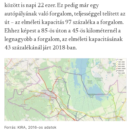
között is napi 22 ezer. Ez pedig már egy
autópályának való forgalom, teljességgel telített az
út – az elméleti kapacitás 97 százaléka a forgalom.
Ehhez képest a 85-ös úton a 45-ös kilométernél a
legnagyobb a forgalom, az elméleti kapacitásának
43 százalékánál járt 2018-ban.
Forrás: KIRA, 2016-os adatok