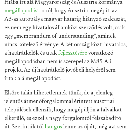
Hiába írt alá Magyarország és Ausztria kormánya
megállapodást
arról, hogy Ausztria megépíti az
A3-as autópálya magyar határig hiányzó szakaszát,
ez nem egy hivatalos államközi szerződés volt, csak
egy „memorandum of understanding”, aminek
nincs kötelező érvénye. A két ország közti hivatalos,
a határátkelők és utak
fejlesztésére
vonatkozó
megállapodásban nem is szerepel az M85-A3
projekt. Az új határátkelő jövőbeli helyéről sem
írtak alá megállapodást.
Elsőre talán hihetetlennek tűnik, de a jelenleg
jelentős átmenőforgalommal érintett ausztriai
települések ellenzik, hogy megépüljön a falvaikat
elkerülő, és ezzel a nagy forgalomtól felszabadító
út. Szerintük túl
hangos
lenne az új út, még azt sem