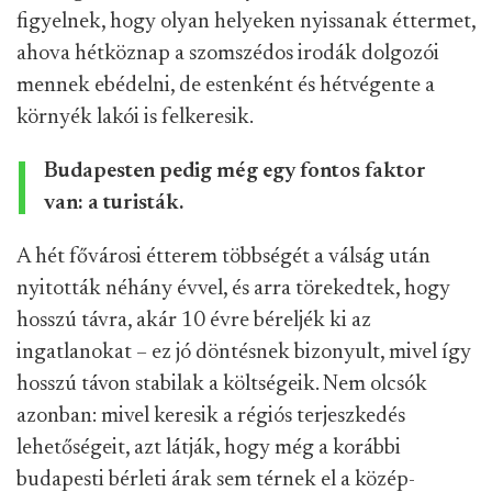
figyelnek, hogy olyan helyeken nyissanak éttermet,
ahova hétköznap a szomszédos irodák dolgozói
mennek ebédelni, de estenként és hétvégente a
környék lakói is felkeresik.
Budapesten pedig még egy fontos faktor
van: a turisták.
A hét fővárosi étterem többségét a válság után
nyitották néhány évvel, és arra törekedtek, hogy
hosszú távra, akár 10 évre béreljék ki az
ingatlanokat – ez jó döntésnek bizonyult, mivel így
hosszú távon stabilak a költségeik. Nem olcsók
azonban: mivel keresik a régiós terjeszkedés
lehetőségeit, azt látják, hogy még a korábbi
budapesti bérleti árak sem térnek el a közép-