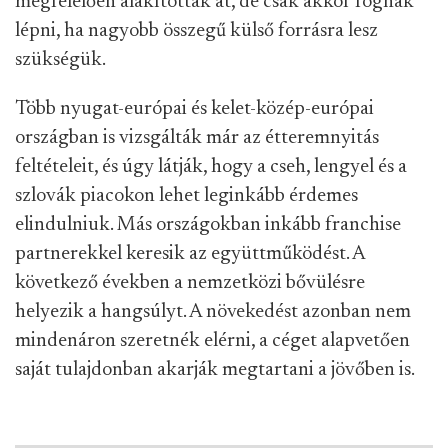
megfelelően alakították át, de csak akkor fognak
lépni, ha nagyobb összegű külső forrásra lesz
szükségük.
Több nyugat-európai és kelet-közép-európai
országban is vizsgálták már az étteremnyitás
feltételeit, és úgy látják, hogy a cseh, lengyel és a
szlovák piacokon lehet leginkább érdemes
elindulniuk. Más országokban inkább franchise
partnerekkel keresik az együttműködést. A
következő években a nemzetközi bővülésre
helyezik a hangsúlyt. A növekedést azonban nem
mindenáron szeretnék elérni, a céget alapvetően
saját tulajdonban akarják megtartani a jövőben is.