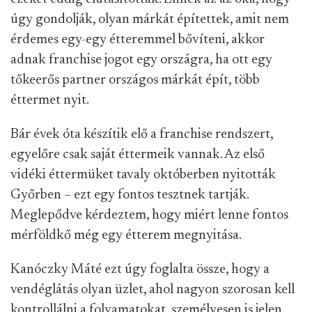
úgy gondolják, olyan márkát építettek, amit nem
érdemes egy-egy étteremmel bővíteni, akkor
adnak franchise jogot egy országra, ha ott egy
tőkeerős partner országos márkát épít, több
éttermet nyit.
Bár évek óta készítik elő a franchise rendszert,
egyelőre csak saját éttermeik vannak. Az első
vidéki éttermüket tavaly októberben nyitották
Győrben – ezt egy fontos tesztnek tartják.
Meglepődve kérdeztem, hogy miért lenne fontos
mérföldkő még egy étterem megnyitása.
Kanóczky Máté ezt úgy foglalta össze, hogy a
vendéglátás olyan üzlet, ahol nagyon szorosan kell
kontrollálni a folyamatokat, személyesen is jelen