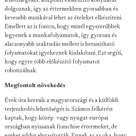
lehetőségeket: központi előkészítő konyhával
dolgoznak, így az éttermekben gyorsabban és
kevesebb munkával lehet az ételeket elkészíteni.
Emellett az is fontos, hogy minél egyszerűbbek
legyenek a munkafolyamatok, így gyorsan és
alacsonyabb szaktudás mellett is betanítható
folyamatokat igyekeznek kialakítani. Ezt segíti,
hogy egyre több előkészítő folyamatot
robotizálnak.
Megfontolt növekedés
Évek óta keresik a magyarországi és a külföldi
terjeszkedés lehetőségét is. Számos felkérést
kaptak, hogy közép- vagy nyugat-európai
országban nyissanak franchise éttermeket, de
ezeket eddig elutasították. Ennek az az oka, hogy