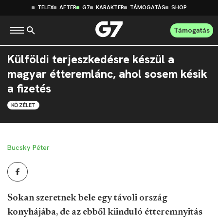
TELEX
AFTER
G7
KARAKTER
TÁMOGATÁS
SHOP
Támogatás
Külföldi terjeszkedésre készül a
magyar étteremlánc, ahol sosem késik
a fizetés
KÖZÉLET
Bucsky Péter
Sokan szeretnek bele egy távoli ország
konyhájába, de az ebből kiinduló étteremnyitás