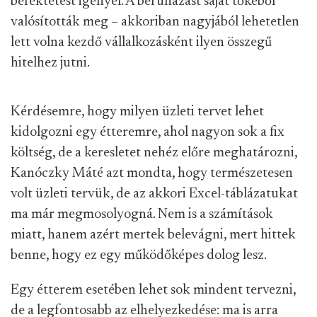
befektetést igényel. A beruházást saját tőkéből
valósították meg – akkoriban nagyjából lehetetlen
lett volna kezdő vállalkozásként ilyen összegű
hitelhez jutni.
Kérdésemre, hogy milyen üzleti tervet lehet
kidolgozni egy étteremre, ahol nagyon sok a fix
költség, de a keresletet nehéz előre meghatározni,
Kanóczky Máté azt mondta, hogy természetesen
volt üzleti tervük, de az akkori Excel-táblázatukat
ma már megmosolyogná. Nem is a számítások
miatt, hanem azért mertek belevágni, mert hittek
benne, hogy ez egy működőképes dolog lesz.
Egy étterem esetében lehet sok mindent tervezni,
de a legfontosabb az elhelyezkedése: ma is arra