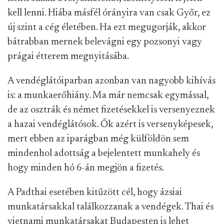
kell lenni. Hiába másfél órányira van csak Győr, ez
új szint a cég életében. Ha ezt megugorják, akkor
bátrabban mernek belevágni egy pozsonyi vagy
prágai étterem megnyitásába.
A vendéglátóiparban azonban van nagyobb kihívás
is: a munkaerőhiány. Ma már nemcsak egymással,
de az osztrák és német fizetésekkel is versenyeznek
a hazai vendéglátósok. Ők azért is versenyképesek,
mert ebben az iparágban még külföldön sem
mindenhol adottság a bejelentett munkahely és
hogy minden hó 6-án megjön a fizetés.
A Padthai esetében kitűzött cél, hogy ázsiai
munkatársakkal találkozzanak a vendégek. Thai és
vietnami munkatársakat Budapesten is lehet