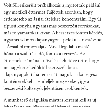
Volt félresikerült próbálkozás is, nyitottak például
egy mexikói éttermet. Rájöttek azonban, hogy
érdemesebb az ázsiai ételekre koncentrálni. Egy új
típusú konyha ugyanis más beszerzési forrásokat,
más folyamatokat kíván. A beszerzés fontos kérdés,
ugyanis számos alapanyagot – például a rizstésztát
– Ázsiából importálják. Mivel legalább másfél
hónap a szállítási idő, fontos a tervezés. Az
éttermek számának növelése lehetővé tette, hogy
ne nagykereskedőktől szerezzék be az
alapanyagokat, hanem saját maguk – akár egész
konténerekkel – rendeljék meg ezeket, így a
beszerzési költségek jelentősen csökkentek.
A munkaerő drágulása miatt is keresni kell az új