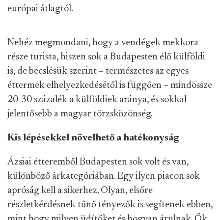
európai átlagtól.
Nehéz megmondani, hogy a vendégek mekkora
része turista, hiszen sok a Budapesten élő külföldi
is, de becslésük szerint – természetes az egyes
éttermek elhelyezkedésétől is függően – mindössze
20-30 százalék a külföldiek aránya, és sokkal
jelentősebb a magyar törzsközönség.
Kis lépésekkel növelhető a hatékonyság
Ázsiai étteremből Budapesten sok volt és van,
különböző árkategóriában. Egy ilyen piacon sok
apróság kell a sikerhez. Olyan, elsőre
részletkérdésnek tűnő tényezők is segítenek ebben,
mint hogy milyen üdítőket és hogyan árulnak. Ők