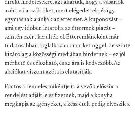
direkt hirdetésekre, azt akarták, hogy a vásárlók
azért válasszák őket, mert elégedettek, és így
egymásnak ajánlják az éttermet. A kuponozást –
ami egy időben letarolta az éttermek piacát –
szintén ezért kerülték el. Étteremláncként már
tudatosabban foglalkoznak marketinggel, de szinte
kizárólag a közösségi médiában hirdetnek – ez jól
mérhető és célozható, és az ára is kedvezőbb. Az
akciókat viszont azóta is elutasítják.
Fontos a rendelés mikéntje is: a vevők először a
rendelést adják le és fizetnek, majd a konyha
megkapja az igényeket, a kész ételt pedig elveszik a