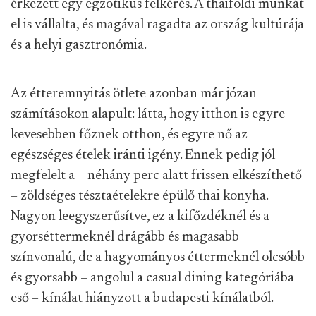
érkezett egy egzotikus felkérés. A thaiföldi munkát
el is vállalta, és magával ragadta az ország kultúrája
és a helyi gasztronómia.
Az étteremnyitás ötlete azonban már józan
számításokon alapult: látta, hogy itthon is egyre
kevesebben főznek otthon, és egyre nő az
egészséges ételek iránti igény. Ennek pedig jól
megfelelt a – néhány perc alatt frissen elkészíthető
– zöldséges tésztaételekre épülő thai konyha.
Nagyon leegyszerűsítve, ez a kifőzdéknél és a
gyorséttermeknél drágább és magasabb
színvonalú, de a hagyományos éttermeknél olcsóbb
és gyorsabb – angolul a casual dining kategóriába
eső – kínálat hiányzott a budapesti kínálatból.