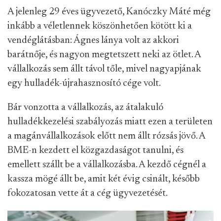
A jelenleg 29 éves ügyvezető, Kanóczky Máté még
inkább a véletlennek köszönhetően kötött ki a
vendéglátásban: Ágnes lánya volt az akkori
barátnője, és nagyon megtetszett neki az ötlet. A
vállalkozás sem állt távol tőle, mivel nagyapjának
egy hulladék-újrahasznosító cége volt.
Bár vonzotta a vállalkozás, az átalakuló
hulladékkezelési szabályozás miatt ezen a területen
a magánvállalkozások előtt nem állt rózsás jövő. A
BME-n kezdett el közgazdaságot tanulni, és
emellett szállt be a vállalkozásba. A kezdő cégnél a
kassza mögé állt be, amit két évig csinált, később
fokozatosan vette át a cég ügyvezetését.