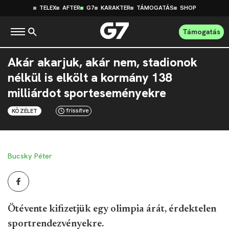
TELEX
AFTER
G7
KARAKTER
TÁMOGATÁS
SHOP
Támogatás
Akár akarjuk, akár nem, stadionok
nélkül is elkölt a kormány 138
milliárdot sporteseményekre
frissítve
KÖZÉLET
Bucsky Péter
Ötévente kifizetjük egy olimpia árát, érdektelen
sportrendezvényekre.