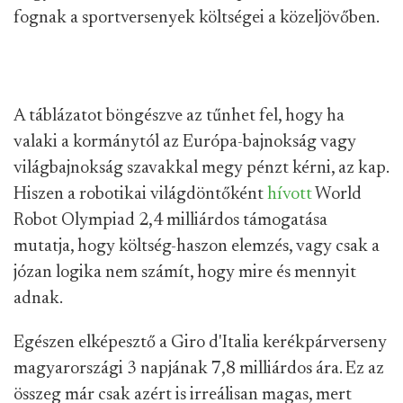
fognak a sportversenyek költségei a közeljövőben.
A táblázatot böngészve az tűnhet fel, hogy ha
valaki a kormánytól az Európa-bajnokság vagy
világbajnokság szavakkal megy pénzt kérni, az kap.
Hiszen a robotikai világdöntőként
hívott
World
Robot Olympiad 2,4 milliárdos támogatása
mutatja, hogy költség-haszon elemzés, vagy csak a
józan logika nem számít, hogy mire és mennyit
adnak.
Egészen elképesztő a Giro d'Italia kerékpárverseny
magyarországi 3 napjának 7,8 milliárdos ára. Ez az
összeg már csak azért is irreálisan magas, mert