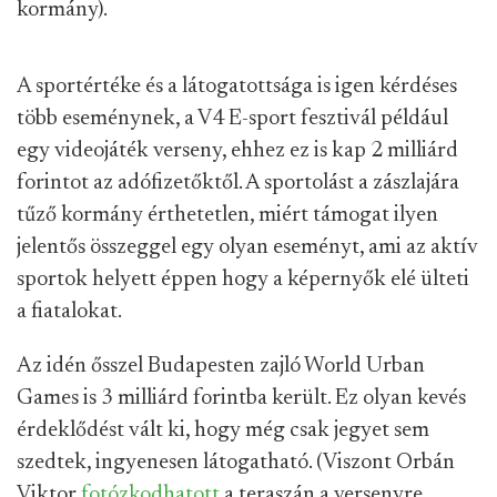
kormány).
A sportértéke és a látogatottsága is igen kérdéses
több eseménynek, a V4 E-sport fesztivál például
egy videojáték verseny, ehhez ez is kap 2 milliárd
forintot az adófizetőktől. A sportolást a zászlajára
tűző kormány érthetetlen, miért támogat ilyen
jelentős összeggel egy olyan eseményt, ami az aktív
sportok helyett éppen hogy a képernyők elé ülteti
a fiatalokat.
Az idén ősszel Budapesten zajló World Urban
Games is 3 milliárd forintba került. Ez olyan kevés
érdeklődést vált ki, hogy még csak jegyet sem
szedtek, ingyenesen látogatható. (Viszont Orbán
Viktor
fotózkodhatott
a teraszán a versenyre