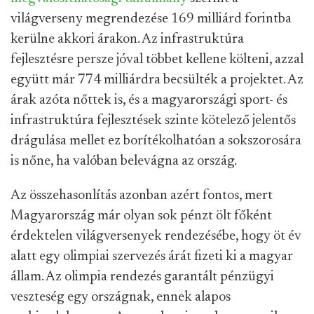
világverseny megrendezése 169 milliárd forintba
kerülne akkori árakon. Az infrastruktúra
fejlesztésre persze jóval többet kellene költeni, azzal
együtt már 774 milliárdra becsülték a projektet. Az
árak azóta nőttek is, és a magyarországi sport- és
infrastruktúra fejlesztések szinte kötelező jelentős
drágulása mellet ez borítékolhatóan a sokszorosára
is nőne, ha valóban belevágna az ország.
Az összehasonlítás azonban azért fontos, mert
Magyarország már olyan sok pénzt ölt főként
érdektelen világversenyek rendezésébe, hogy öt év
alatt egy olimpiai szervezés árát fizeti ki a magyar
állam. Az olimpia rendezés garantált pénzügyi
veszteség egy országnak, ennek alapos