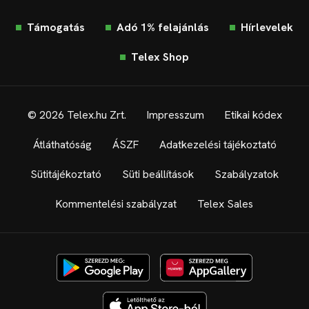
Támogatás
Adó 1% felajánlás
Hírlevelek
Telex Shop
© 2026 Telex.hu Zrt.
Impresszum
Etikai kódex
Átláthatóság
ÁSZF
Adatkezelési tájékoztató
Sütitájékoztató
Süti beállítások
Szabályzatok
Kommentelési szabályzat
Telex Sales