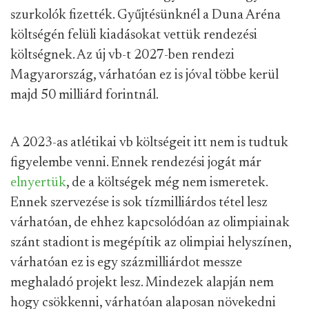
szurkolók fizették. Gyűjtésünknél a Duna Aréna
költségén felüli kiadásokat vettük rendezési
költségnek. Az új vb-t 2027-ben rendezi
Magyarország, várhatóan ez is jóval többe kerül
majd 50 milliárd forintnál.
A 2023-as atlétikai vb költségeit itt nem is tudtuk
figyelembe venni. Ennek rendezési jogát már
elnyertük
, de a költségek még nem ismeretek.
Ennek szervezése is sok tízmilliárdos tétel lesz
várhatóan, de ehhez kapcsolódóan az olimpiainak
szánt stadiont is megépítik az olimpiai helyszínen,
várhatóan ez is egy százmilliárdot messze
meghaladó projekt lesz. Mindezek alapján nem
hogy csökkenni, várhatóan alaposan növekedni