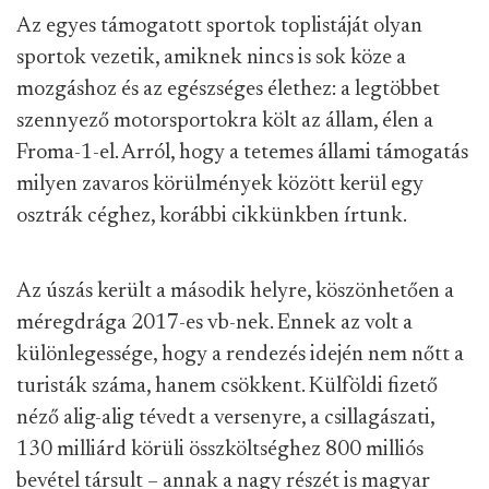
Az egyes támogatott sportok toplistáját olyan
sportok vezetik, amiknek nincs is sok köze a
mozgáshoz és az egészséges élethez: a legtöbbet
szennyező motorsportokra költ az állam, élen a
Froma-1-el. Arról, hogy a tetemes állami támogatás
milyen zavaros körülmények között kerül egy
osztrák céghez, korábbi cikkünkben írtunk.
Az úszás került a második helyre, köszönhetően a
méregdrága 2017-es vb-nek. Ennek az volt a
különlegessége, hogy a rendezés idején nem nőtt a
turisták száma, hanem csökkent. Külföldi fizető
néző alig-alig tévedt a versenyre, a csillagászati,
130 milliárd körüli összköltséghez 800 milliós
bevétel társult – annak a nagy részét is magyar