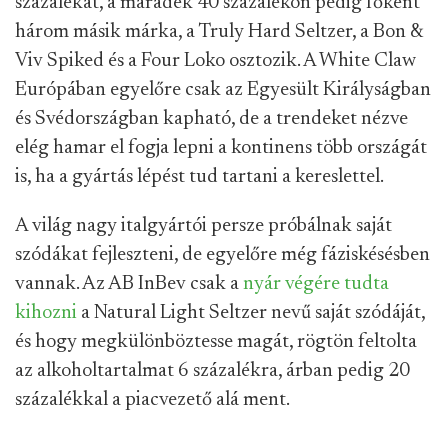
százalékát, a maradék 40 százalékon pedig főként
három másik márka, a Truly Hard Seltzer, a Bon &
Viv Spiked és a Four Loko osztozik. A White Claw
Európában egyelőre csak az Egyesült Királyságban
és Svédországban kapható, de a trendeket nézve
elég hamar el fogja lepni a kontinens több országát
is, ha a gyártás lépést tud tartani a kereslettel.
A világ nagy italgyártói persze próbálnak saját
szódákat fejleszteni, de egyelőre még fáziskésésben
vannak. Az AB InBev csak a
nyár végére tudta
kihozni
a Natural Light Seltzer nevű saját szódáját,
és hogy megkülönböztesse magát, rögtön feltolta
az alkoholtartalmat 6 százalékra, árban pedig 20
százalékkal a piacvezető alá ment.