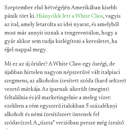
Szeptember első hétvégéjén Amerikában kisebb
pánik tört ki.
Hiánycikk lett a White Claw
, vagyis
az ital, amely letarolta az idei nyarat, és amelyből
most már annyit isznak a tengerentúlon, hogy a
gyár akkor sem tudja kielégíteni a keresletet, ha
éjjel-nappal megy.
Mi ez az új őrület? A White Claw egy ősrégi, de
újabban hirtelen nagyon népszerűvé vált italpiaci
szegmens, az alkoholos ízesített szóda (hard seltzer)
vezető márkája. Az iparnak sikerült (megint)
feltalálnia és jól marketingelnie a meleg vizet:
ezekben a rém egyszerű italokban 5 százaléknyi
alkoholt és némi ízesítőszert öntenek fel
szódavízzel. A „tiszta” verzióban persze még ízesítő