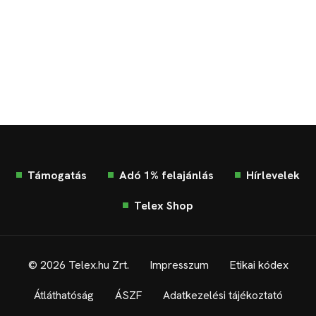
Támogatás
Adó 1% felajánlás
Hírlevelek
Telex Shop
© 2026 Telex.hu Zrt.
Impresszum
Etikai kódex
Átláthatóság
ÁSZF
Adatkezelési tájékoztató