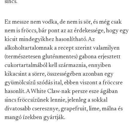
sincs.
Ez messze nem vodka, de nem is sör, és még csak
nem is fröccs, bár pont az az érdekessége, hogy egy
kicsit mindegyikhez hasonlítható. Az
alkoholtartalomnak a recept szerint valamilyen
(természetesen gluténmentes) gabona erjesztett
cukortartalmából kell származnia, ennyiben
kikacsint a sörre, összességében azonban egy
gyümölcsízű szódás ital, ebben viszont a fröccsre
hasonlít. A White Claw-nak persze esze ágában
sincs fröccsízűnek lennie, jelenleg a sokkal
divatosabb cseresznye, grapefruit, lime, málna és
mangó ízekben gyártják.