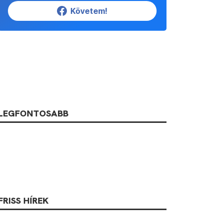
Követem!
LEGFONTOSABB
FRISS HÍREK