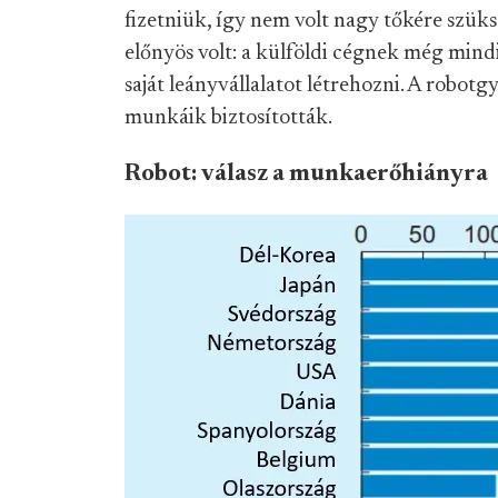
fizetniük, így nem volt nagy tőkére szük
előnyös volt: a külföldi cégnek még mindi
saját leányvállalatot létrehozni. A robotg
munkáik biztosították.
Robot: válasz a munkaerőhiányra