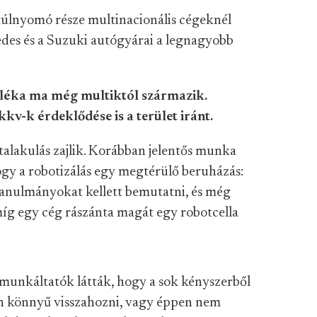
lnyomó része multinacionális cégeknél
edes és a Suzuki autógyárai a legnagyobb
aléka ma még multiktól származik.
v-k érdeklődése is a terület iránt.
talakulás zajlik. Korábban jelentős munka
gy a robotizálás egy megtérülő beruházás:
tanulmányokat kellett bemutatni, és még
amíg egy cég rászánta magát egy robotcella
munkáltatók látták, hogy a sok kényszerből
yan könnyű visszahozni, vagy éppen nem