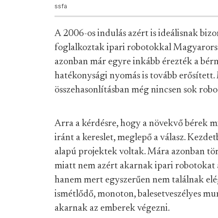
ssfa
A 2006-os indulás azért is ideálisnak bi
foglalkoztak ipari robotokkal Magyarors
azonban már egyre inkább érezték a bérnö
hatékonysági nyomás is tovább erősített
összehasonlításban még nincsen sok robot,
Arra a kérdésre, hogy a növekvő bérek mi
iránt a kereslet, meglepő a válasz. Kezd
alapú projektek voltak. Mára azonban tö
miatt nem azért akarnak ipari robotokat 
hanem mert egyszerűen nem találnak elé
ismétlődő, monoton, balesetveszélyes mun
akarnak az emberek végezni.