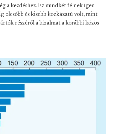
ség a kezdéshez. Ez mindkét félnek igen
g olcsóbb és kisebb kockázatú volt, mint
yártók részéről a bizalmat a korábbi közös