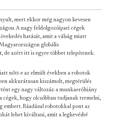
zonyult, mert ekkor még nagyon kevesen
zágon. A nagy feldolgozóipari cégek
vekedés hatását, amit a válság miatt
. Magyarországon globális
 de azért itt is egyre többet telepítenek.
att nőtt-e az elmúlt években a robotok
etben akkurátusan kiszámolt, megtérülés
rtént egy nagy változás: a munkaerőhiány
a cégek, hogy olcsóbban tudjanak termelni,
g embert. Ráadásul robotokkal pont az
kát lehet kiváltani, amit a legkevésbé