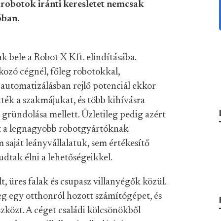
robotok iránti keresletet nemcsak
óban.
 bele a Robot-X Kft. elindításába.
ozó cégnél, főleg robotokkal,
automatizálásban rejlő potenciál ekkor
ték a szakmájukat, és több kihívásra
 gründolása mellett. Üzletileg pedig azért
rt a legnagyobb robotgyártóknak
aját leányvállalatuk, sem értékesítő
tudtak élni a lehetőségeikkel.
t, üres falak és csupasz villanyégők közül.
g egy otthonról hozott számítógépet, és
szközt. A céget családi kölcsönökből