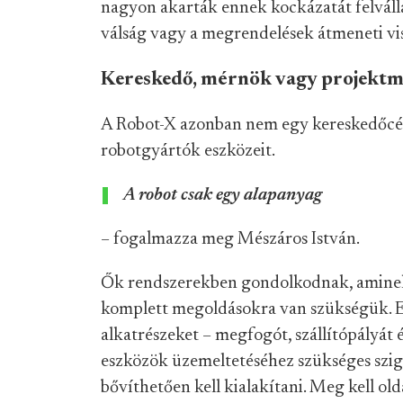
nagyon akarták ennek kockázatát felváll
válság vagy a megrendelések átmeneti vissz
Kereskedő, mérnök vagy projekt
A Robot-X azonban nem egy kereskedőcég
robotgyártók eszközeit.
A robot csak egy alapanyag
– fogalmazza meg Mészáros István.
Ők rendszerekben gondolkodnak, aminek 
komplett megoldásokra van szükségük. E
alkatrészeket – megfogót, szállítópályát é
eszközök üzemeltetéséhez szükséges szige
bővíthetően kell kialakítani. Meg kell ol