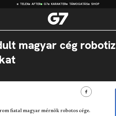
TELEX
AFTER
G7
KARAKTER
TÁMOGATÁS
SHOP
ult magyar cég robotiz
kat
árom fiatal magyar mérnök robotos cége.