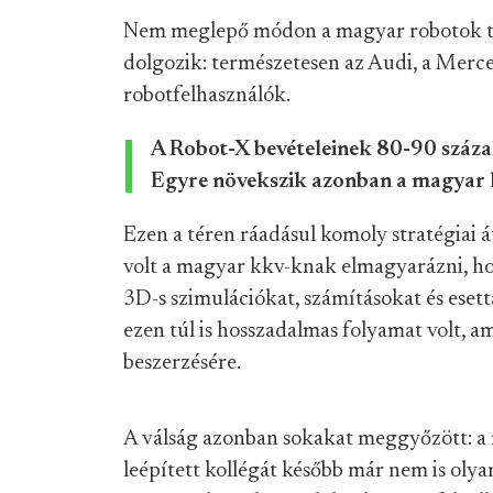
Nem meglepő módon a magyar robotok tú
dolgozik: természetesen az Audi, a Merc
robotfelhasználók.
A Robot-X bevételeinek 80-90 száz
Egyre növekszik azonban a magyar kk
Ezen a téren ráadásul komoly stratégiai á
volt a magyar kkv-knak elmagyarázni, ho
3D-s szimulációkat, számításokat és eset
ezen túl is hosszadalmas folyamat volt, 
beszerzésére.
A válság azonban sokakat meggyőzött: a 
leépített kollégát később már nem is ol