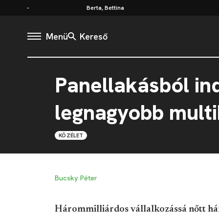
Berta, Bettina
Menü
Kereső
Panellakásból ind
legnagyobb multi
KÖZÉLET
Bucsky Péter
Hárommilliárdos vállalkozássá nőtt h