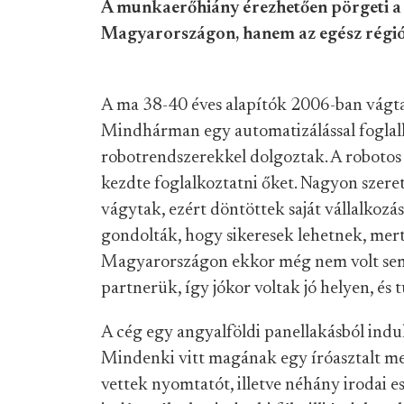
A munkaerőhiány érezhetően pörgeti a 
Magyarországon, hanem az egész régi
A ma 38-40 éves alapítók 2006-ban vágtak
Mindhárman egy automatizálással foglalk
robotrendszerekkel dolgoztak. A robotos 
kezdte foglalkoztatni őket. Nagyon szeret
vágytak, ezért döntöttek saját vállalkozás
gondolták, hogy sikeresek lehetnek, me
Magyarországon ekkor még nem volt sem s
partnerük, így jókor voltak jó helyen, és 
A cég egy angyalföldi panellakásból indul
Mindenki vitt magának egy íróasztalt me
vettek nyomtatót, illetve néhány irodai e