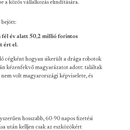
e a közös vállalkozás elindítására.
bejött:
él év alatt 50,2 millió forintos
 ért el.
ló cégként hogyan sikerült a drága robotok
ván kézenfekvő magyarázatot adott: találtak
 nem volt magyarországi képviselete, és
yszerűen hosszabb, 60-90 napos fizetési
sa után kelljen csak az eszközökért