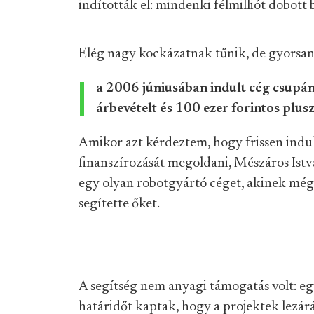
indították el: mindenki félmilliót dobott b
Elég nagy kockázatnak tűnik, de gyorsan 
a 2006 júniusában indult cég csupán f
árbevételt és 100 ezer forintos pluszt
Amikor azt kérdeztem, hogy frissen indu
finanszírozását megoldani, Mészáros Ist
egy olyan robotgyártó céget, akinek még
segítette őket.
A segítség nem anyagi támogatás volt: eg
határidőt kaptak, hogy a projektek lezárá