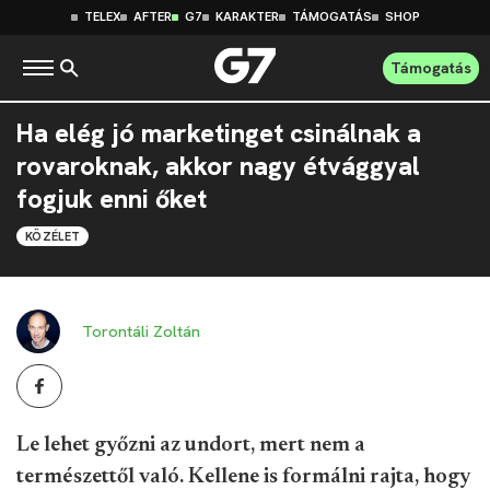
TELEX
AFTER
G7
KARAKTER
TÁMOGATÁS
SHOP
Támogatás
Ha elég jó marketinget csinálnak a
rovaroknak, akkor nagy étvággyal
fogjuk enni őket
KÖZÉLET
Torontáli Zoltán
Le lehet győzni az undort, mert nem a
természettől való. Kellene is formálni rajta, hogy