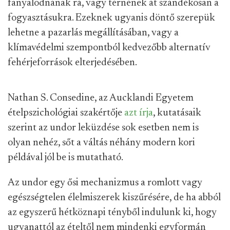
fanyalodnának rá, vagy térnének át szándékosan a
fogyasztásukra. Ezeknek ugyanis döntő szerepük
lehetne a pazarlás megállításában, vagy a
klímavédelmi szempontból kedvezőbb alternatív
fehérjeforrások elterjedésében.
Nathan S. Consedine, az Aucklandi Egyetem
ételpszichológiai szakértője
azt írja
, kutatásaik
szerint az undor leküzdése sok esetben nem is
olyan nehéz, sőt a váltás néhány modern kori
példával jól be is mutatható.
Az undor egy ősi mechanizmus a romlott vagy
egészségtelen élelmiszerek kiszűrésére, de ha abból
az egyszerű hétköznapi tényből indulunk ki, hogy
ugyanattól az ételtől nem mindenki egyformán