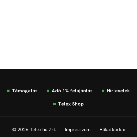
Támogatás
Adó 1% felajánlás
Hírlevelek
Telex Shop
© 2026 Telex.hu Zrt.
Impresszum
Etikai kódex