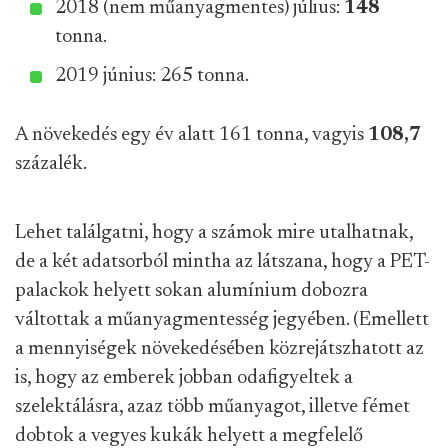
2018 (nem műanyagmentes) július:
148
tonna.
2019 június: 265 tonna.
A növekedés egy év alatt 161 tonna, vagyis
108,7
százalék.
Lehet találgatni, hogy a számok mire utalhatnak,
de a két adatsorból mintha az látszana, hogy a PET-
palackok helyett sokan alumínium dobozra
váltottak a műanyagmentesség jegyében. (Emellett
a mennyiségek növekedésében közrejátszhatott az
is, hogy az emberek jobban odafigyeltek a
szelektálásra, azaz több műanyagot, illetve fémet
dobtok a vegyes kukák helyett a megfelelő