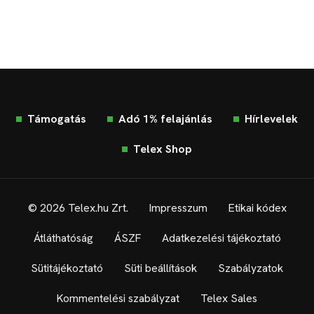
Támogatás
Adó 1% felajánlás
Hírlevelek
Telex Shop
© 2026 Telex.hu Zrt.
Impresszum
Etikai kódex
Átláthatóság
ÁSZF
Adatkezelési tájékoztató
Sütitájékoztató
Süti beállítások
Szabályzatok
Kommentelési szabályzat
Telex Sales