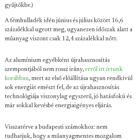
gyűjtőkbe.)
A fémhulladék idén június és július között 16,6
százalékkal ugrott meg, ugyanezen időszak alatt a
műanyag viszont csak 12,4 százalékkal nőtt.
Az alumínium egyébként újrahasznosítás
szempontjából nem rossz irány,
erről itt írtunk
korábban
, mert az első előállítása ugyan rendkívül
sok energiát emészt fel, de az újrahasznosítás
technológiája viszonylag egyszerű, jó hatásfokú és
már sokkal kevésbé energiaigényes eljárás.
Visszatérve a budapesti számokhoz: nem
tudhatjuk, hogy a műanyagmentes mozgalom