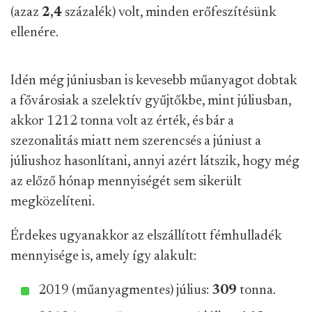
(azaz
2,4
százalék) volt, minden erőfeszítésünk
ellenére.
Idén még júniusban is kevesebb műanyagot dobtak
a fővárosiak a szelektív gyűjtőkbe, mint júliusban,
akkor 1212 tonna volt az érték, és bár a
szezonalitás miatt nem szerencsés a júniust a
júliushoz hasonlítani, annyi azért látszik, hogy még
az előző hónap mennyiségét sem sikerült
megközelíteni.
Érdekes ugyanakkor az elszállított fémhulladék
mennyisége is, amely így alakult:
2019 (műanyagmentes) július:
309
tonna.