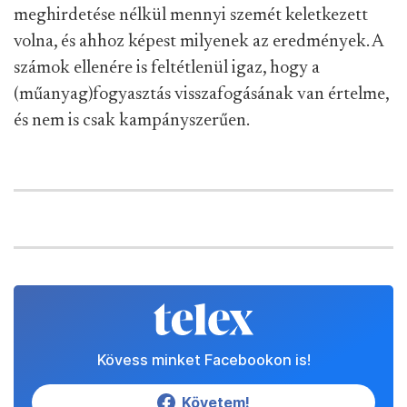
meghirdetése nélkül mennyi szemét keletkezett
volna, és ahhoz képest milyenek az eredmények. A
számok ellenére is feltétlenül igaz, hogy a
(műanyag)fogyasztás visszafogásának van értelme,
és nem is csak kampányszerűen.
Kövess minket Facebookon is!
Követem!