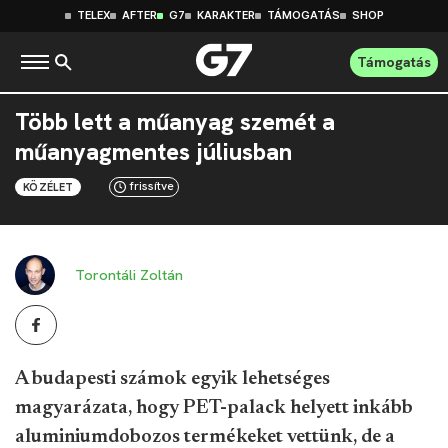
TELEX
AFTER
G7
KARAKTER
TÁMOGATÁS
SHOP
Támogatás
Több lett a műanyag szemét a
műanyagmentes júliusban
frissítve
KÖZÉLET
Torontáli Zoltán
A budapesti számok egyik lehetséges
magyarázata, hogy PET-palack helyett inkább
aluminiumdobozos termékeket vettünk, de a