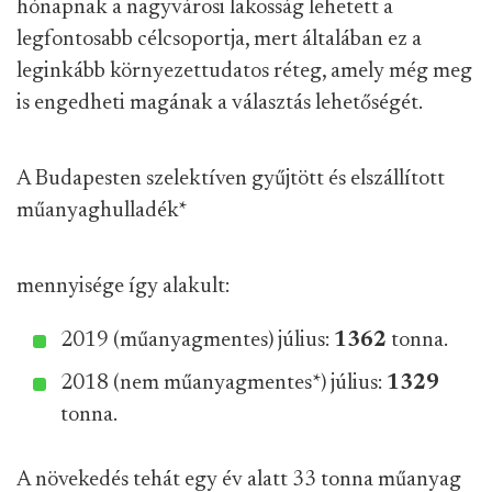
hónapnak a nagyvárosi lakosság lehetett a
legfontosabb célcsoportja, mert általában ez a
leginkább környezettudatos réteg, amely még meg
is engedheti magának a választás lehetőségét.
A Budapesten szelektíven gyűjtött és elszállított
műanyaghulladék
*
mennyisége így alakult:
2019 (műanyagmentes) július:
1362
tonna.
2018 (nem műanyagmentes
*
) július:
1329
tonna.
A növekedés tehát egy év alatt 33 tonna műanyag