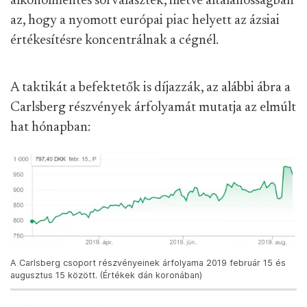
alkoholmentes sörválaszték, illetve általánosságban
az, hogy a nyomott európai piac helyett az ázsiai
értékesítésre koncentrálnak a cégnél.
A taktikát a befektetők is díjazzák, az alábbi ábra a
Carlsberg részvények árfolyamát mutatja az elmúlt
hat hónapban:
A Carlsberg csoport részvényeinek árfolyama 2019 február 15 és
augusztus 15 között. (Értékek dán koronában)