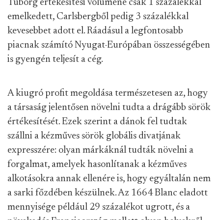
Tuborg értékesítési volumene csak 1 százalékkal
emelkedett, Carlsbergből pedig 3 százalékkal
kevesebbet adott el. Ráadásul a legfontosabb
piacnak számító Nyugat-Európában összességében
is gyengén teljesít a cég.
A kiugró profit megoldása természetesen az, hogy
a társaság jelentősen növelni tudta a drágább sörök
értékesítését. Ezek szerint a dánok fel tudtak
szállni a kézműves sörök globális divatjának
expresszére: olyan márkáknál tudták növelni a
forgalmat, amelyek hasonlítanak a kézműves
alkotásokra annak ellenére is, hogy egyáltalán nem
a sarki főzdében készülnek. Az 1664 Blanc eladott
mennyisége például 29 százalékot ugrott, és a