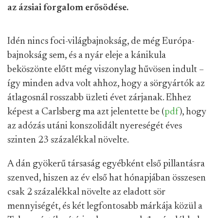
az ázsiai forgalom erősödése.
Idén nincs foci-világbajnokság, de még Európa-
bajnokság sem, és a nyár eleje a kánikula
beköszönte előtt még viszonylag hűvösen indult –
így minden adva volt ahhoz, hogy a sörgyártók az
átlagosnál rosszabb üzleti évet zárjanak. Ehhez
képest a Carlsberg ma azt jelentette be (
pdf
), hogy
az adózás utáni konszolidált nyereségét éves
szinten 23 százalékkal növelte.
A dán gyökerű társaság egyébként első pillantásra
szenved, hiszen az év első hat hónapjában összesen
csak 2 százalékkal növelte az eladott sör
mennyiségét, és két legfontosabb márkája közül a