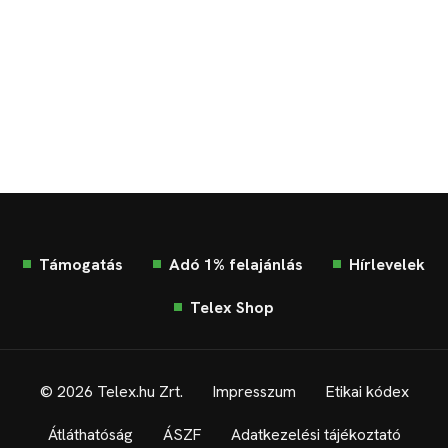
Támogatás
Adó 1% felajánlás
Hírlevelek
Telex Shop
© 2026 Telex.hu Zrt.
Impresszum
Etikai kódex
Átláthatóság
ÁSZF
Adatkezelési tájékoztató