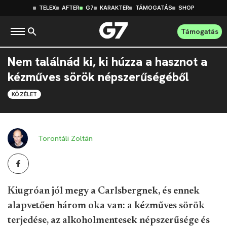
TELEX
AFTER
G7
KARAKTER
TÁMOGATÁS
SHOP
Támogatás
Nem találnád ki, ki húzza a hasznot a
kézműves sörök népszerűségéből
KÖZÉLET
Torontáli Zoltán
Kiugróan jól megy a Carlsbergnek, és ennek
alapvetően három oka van: a kézműves sörök
terjedése, az alkoholmentesek népszerűsége és