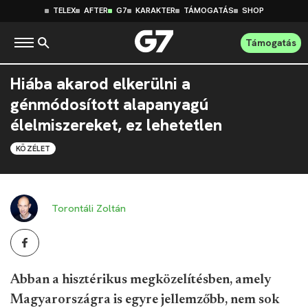
TELEX
AFTER
G7
KARAKTER
TÁMOGATÁS
SHOP
Támogatás
Hiába akarod elkerülni a
génmódosított alapanyagú
élelmiszereket, ez lehetetlen
KÖZÉLET
Torontáli Zoltán
Abban a hisztérikus megközelítésben, amely
Magyarországra is egyre jellemzőbb, nem sok