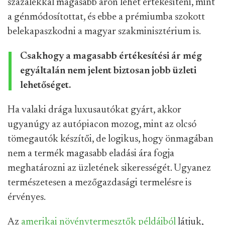
százalékkal magasabb áron lehet értékesíteni, mint
a génmódosítottat, és ebbe a prémiumba szokott
belekapaszkodni a magyar szakminisztérium is.
Csakhogy a magasabb értékesítési ár még
egyáltalán nem jelent biztosan jobb üzleti
lehetőséget.
Ha valaki drága luxusautókat gyárt, akkor
ugyanúgy az autópiacon mozog, mint az olcsó
tömegautók készítői, de logikus, hogy önmagában
nem a termék magasabb eladási ára fogja
meghatározni az üzletének sikerességét. Ugyanez
természetesen a mezőgazdasági termelésre is
érvényes.
Az
amerikai növénytermesztők példáiból
látjuk,