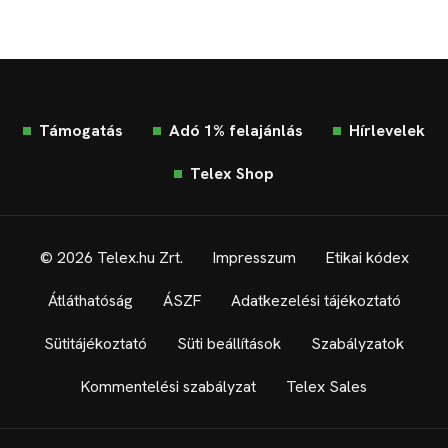
Támogatás
Adó 1% felajánlás
Hírlevelek
Telex Shop
© 2026 Telex.hu Zrt.
Impresszum
Etikai kódex
Átláthatóság
ÁSZF
Adatkezelési tájékoztató
Sütitájékoztató
Süti beállítások
Szabályzatok
Kommentelési szabályzat
Telex Sales