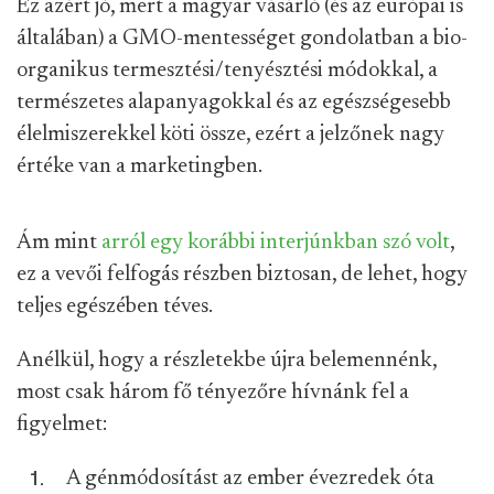
Ez azért jó, mert a magyar vásárló (és az európai is
általában) a GMO-mentességet gondolatban a bio-
organikus termesztési/tenyésztési módokkal, a
természetes alapanyagokkal és az egészségesebb
élelmiszerekkel köti össze, ezért a jelzőnek nagy
értéke van a marketingben.
Ám mint
arról egy korábbi interjúnkban szó volt
,
ez a vevői felfogás részben biztosan, de lehet, hogy
teljes egészében téves.
Anélkül, hogy a részletekbe újra belemennénk,
most csak három fő tényezőre hívnánk fel a
figyelmet:
A génmódosítást az ember évezredek óta