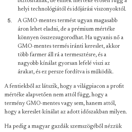
biztosítanak, de ennek mértéke erősen függ a
helyi technológiától és időjárási viszonyoktól.
A GMO-mentes termést ugyan magasabb
áron lehet eladni, de a prémium mértéke
könnyen összezsugorodhat. Ha ugyanis nő a
GMO-mentes termés iránti kereslet, akkor
több farmer áll rá a termesztésre, és a
nagyobb kínálat gyorsan lefelé viszi az
árakat, és ez persze fordítva is működik.
A fentiekből az látszik, hogy a világpiacon a profit
mértéke alapvetően nem attól függ, hogy a
termény GMO-mentes vagy sem, hanem attól,
hogy a kereslet-kínálat az adott időszakban milyen.
Ha pedig a magyar gazdák szemszögéből nézzük