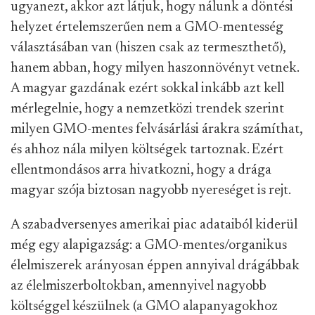
ugyanezt, akkor azt látjuk, hogy nálunk a döntési
helyzet értelemszerűen nem a GMO-mentesség
választásában van (hiszen csak az termeszthető),
hanem abban, hogy milyen haszonnövényt vetnek.
A magyar gazdának ezért sokkal inkább azt kell
mérlegelnie, hogy a nemzetközi trendek szerint
milyen GMO-mentes felvásárlási árakra számíthat,
és ahhoz nála milyen költségek tartoznak. Ezért
ellentmondásos arra hivatkozni, hogy a drága
magyar szója biztosan nagyobb nyereséget is rejt.
A szabadversenyes amerikai piac adataiból kiderül
még egy alapigazság: a GMO-mentes/organikus
élelmiszerek arányosan éppen annyival drágábbak
az élelmiszerboltokban, amennyivel nagyobb
költséggel készülnek (a GMO alapanyagokhoz