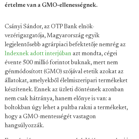
értelme van a GMO-ellenességnek.
Csányi Sándor, az OTP Bank elnök-
vezérigazgatója, Magyarország egyik
legjelentősebb agrárpiaci befektetője nemrég az
Indexnek adott interjúban
azt mondta, cégei
évente 500 millió forintot buknak, mert nem
génmódosított (GMO) szójával etetik azokat az
állatokat, amelyekből élelmiszeripari termékeket
készítenek. Ennek az üzleti döntésnek azonban
nem csak hátránya, hanem előnye is van: a
boltokban úgy lehet a pultba rakni a termékeket,
hogy a GMO-mentességét vastagon
hangsúlyozzák.