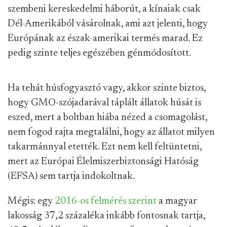
szembeni kereskedelmi háborút, a kínaiak csak
Dél-Amerikából vásárolnak, ami azt jelenti, hogy
Európának az észak-amerikai termés marad. Ez
pedig szinte teljes egészében génmódosított.
Ha tehát húsfogyasztó vagy, akkor szinte biztos,
hogy GMO-szójadarával táplált állatok húsát is
eszed, mert a boltban hiába nézed a csomagolást,
nem fogod rajta megtalálni, hogy az állatot milyen
takarmánnyal etették. Ezt nem kell feltüntetni,
mert az Európai Élelmiszerbiztonsági Hatóság
(EFSA) sem tartja indokoltnak.
Mégis: egy
2016-os felmérés szerint
a magyar
lakosság 37,2 százaléka inkább fontosnak tartja,