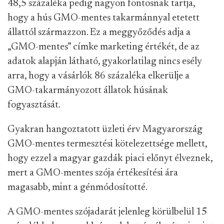
48,5 százaléka pedig nagyon fontosnak tartja,
hogy a hús GMO-mentes takarmánnyal etetett
állattól származzon. Ez a meggyőződés adja a
„GMO-mentes” címke marketing értékét, de az
adatok alapján látható, gyakorlatilag nincs esély
arra, hogy a vásárlók 86 százaléka elkerülje a
GMO-takarmányozott állatok húsának
fogyasztását.
Gyakran hangoztatott üzleti érv Magyarország
GMO-mentes termesztési kötelezettsége mellett,
hogy ezzel a magyar gazdák piaci előnyt élveznek,
mert a GMO-mentes szója értékesítési ára
magasabb, mint a génmódosítotté.
A GMO-mentes szójadarát jelenleg körülbelül 15