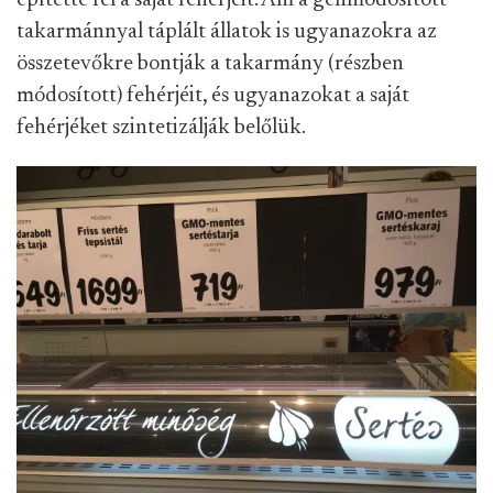
építette fel a saját fehérjéit. Ám a génmódosított
takarmánnyal táplált állatok is ugyanazokra az
összetevőkre bontják a takarmány (részben
módosított) fehérjéit, és ugyanazokat a saját
fehérjéket szintetizálják belőlük.