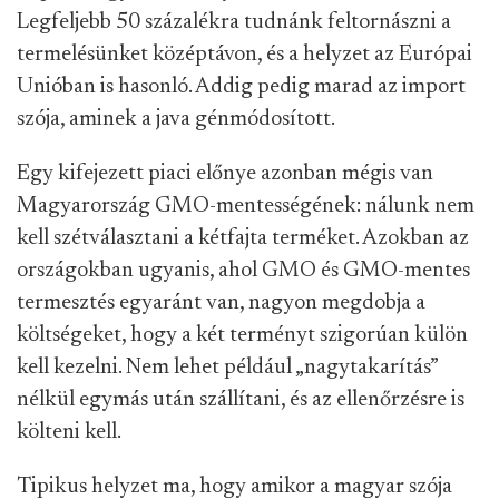
Legfeljebb 50 százalékra tudnánk feltornászni a
termelésünket középtávon, és a helyzet az Európai
Unióban is hasonló. Addig pedig marad az import
szója, aminek a java génmódosított.
Egy kifejezett piaci előnye azonban mégis van
Magyarország GMO-mentességének: nálunk nem
kell szétválasztani a kétfajta terméket. Azokban az
országokban ugyanis, ahol GMO és GMO-mentes
termesztés egyaránt van, nagyon megdobja a
költségeket, hogy a két terményt szigorúan külön
kell kezelni. Nem lehet például „nagytakarítás”
nélkül egymás után szállítani, és az ellenőrzésre is
költeni kell.
Tipikus helyzet ma, hogy amikor a magyar szója