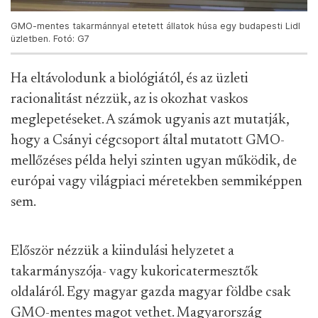
GMO-mentes takarmánnyal etetett állatok húsa egy budapesti Lidl
üzletben. Fotó: G7
Ha eltávolodunk a biológiától, és az üzleti
racionalitást nézzük, az is okozhat vaskos
meglepetéseket. A számok ugyanis azt mutatják,
hogy a Csányi cégcsoport által mutatott GMO-
mellőzéses példa helyi szinten ugyan működik, de
európai vagy világpiaci méretekben semmiképpen
sem.
Először nézzük a kiindulási helyzetet a
takarmányszója- vagy kukoricatermesztők
oldaláról. Egy magyar gazda magyar földbe csak
GMO-mentes magot vethet. Magyarország