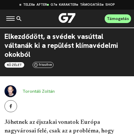
TELEX
AFTER
G7
KARAKTER
TÁMOGATÁS
SHOP
Támogatás
Elkezdődött, a svédek vasúttal
váltanák ki a repülést klímavédelmi
okokból
frissítve
KÖZÉLET
Torontáli Zoltán
Jöhetnek az éjszakai vonatok Európa
nagyvárosai felé, csak az a probléma, hogy