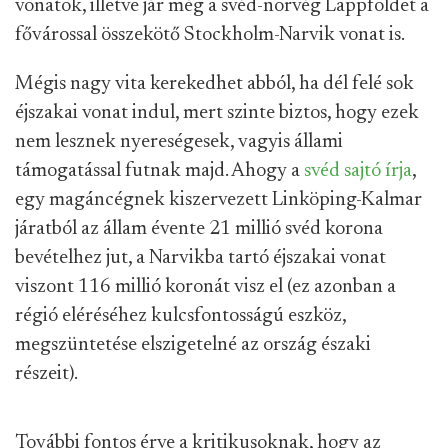
vonatok, illetve jár még a svéd-norvég Lappföldet a
fővárossal összekötő Stockholm-Narvik vonat is.
Mégis nagy vita kerekedhet abból, ha dél felé sok
éjszakai vonat indul, mert szinte biztos, hogy ezek
nem lesznek nyereségesek, vagyis állami
támogatással futnak majd. Ahogy a
svéd sajtó írja
,
egy magáncégnek kiszervezett Linköping-Kalmar
járatból az állam évente 21 millió svéd korona
bevételhez jut, a Narvikba tartó éjszakai vonat
viszont 116 millió koronát visz el (ez azonban a
régió eléréséhez kulcsfontosságú eszköz,
megszüntetése elszigetelné az ország északi
részeit).
További fontos érve a kritikusoknak, hogy az