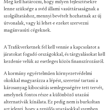
Meg kell határozni, hogy milyen fejlesztésekre
lenne szüksége a svéd állami vasúttársaságnak a
szolgáltatáshoz, mennyi bevételt hozhatnak az új
útvonalak, vagy ki lehet-e ezeket szervezni
magánvasúti cégeknek.
A Trafikverketnek fel kell vennie a kapcsolatot a
járatokat fogadó országokkal, és tárgyalásokat kell
kezdenie velük az esetleges közös finanszírozásról.
A kormány egyértelműen környezetvédelmi
okokkal magyarázza a lépést, szeretné tartani a
károsanyag-kibocsátás semlegességére tett tervét,
amelynek fontos része a különböző utazási
alternatívák kínálata. Ez pedig nem is burkoltan
azt jelenti, hogy a repülős utazásokkal szemben