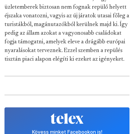
üzletemberek biztosan nem fognak repülő helyett
éjszaka vonatozni, vagyis az új járatok utasai főleg a
turistákból, magánutazókból kerülnek majd ki. Így
pedig az állam azokat a vagyonosabb családokat
fogja támogatni, amelyek eleve a drágább európai
nyaralásokat terveznek. Ezzel szemben a repülés
tisztán piaci alapon elégíti ki ezeket az igényeket.
Kövess minket Facebookon is!