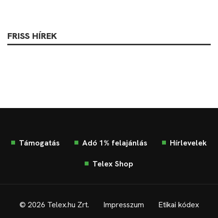
FRISS HÍREK
Támogatás
Adó 1% felajánlás
Hírlevelek
Telex Shop
© 2026 Telex.hu Zrt.
Impresszum
Etikai kódex