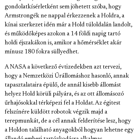
gondolatkísérletként sem jöhetett szóba, hogy
Armstrongék ne nappal érkezzenek a Holdra, a
kínai szerkezet idén már a Hold túloldalán landolt,
és működőképes azokon a 14 földi napig tartó
holdi éjszakákon is, amikor a hőmérséklet akár
mínusz 180 fokra süllyedhet.
A NASA a következő évtizedekben azt tervezi,
hogy a Nemzetközi Űrállomáshoz hasonló, annak
tapasztalataira épülő, de annál kisebb állomást
helyez Hold körüli pályára, és az ott állomásozó
űrhajósokkal térképezi fel a Holdat. Az égitest
felszínére küldött robotok végzik majd a
terepmunkát, de a cél annak felderítése lesz, hogy
a Holdon található anyagokból hogyan lehetne egy