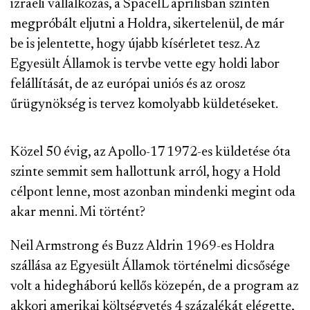
izraeli vállalkozás, a SpaceIL áprilisban szintén
megpróbált eljutni a Holdra, sikertelenül, de már
be is jelentette, hogy újabb kísérletet tesz. Az
Egyesült Államok is tervbe vette egy holdi labor
felállítását, de az európai uniós és az orosz
űrügynökség is tervez komolyabb küldetéseket.
Közel 50 évig, az Apollo-17 1972-es küldetése óta
szinte semmit sem hallottunk arról, hogy a Hold
célpont lenne, most azonban mindenki megint oda
akar menni. Mi történt?
Neil Armstrong és Buzz Aldrin 1969-es Holdra
szállása az Egyesült Államok történelmi dicsősége
volt a hidegháború kellős közepén, de a program az
akkori amerikai költségvetés 4 százalékát elégette,