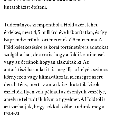
állandó emberi tartózkodásra alkalmas
kutatóbázist építeni.
Tudományos szempontból a Hold azért lehet
érdekes, mert 4,5 milliárd éve háborítatlan, és így
Naprendszerünk történetének élő múzeuma. A
Föld keletkezésére és korai történetére is adatokat
szolgáltathat, de arra is, hogy a földi kontinensek
vagy az óceánok hogyan alakultak ki. Az
antarktiszi hasonlat itt is megállja a helyét: számos
környezeti vagy klímaváltozási jelenségre azért
derült fény, mert az antarktiszi kutatóbázisok
észlelték. Ilyen volt például az ózonlyuk veszélye,
amelyre fel tudták hívni a figyelmet. A Holdtól is
azt várhatjuk, hogy sokkal többet tudunk meg a
Földről.