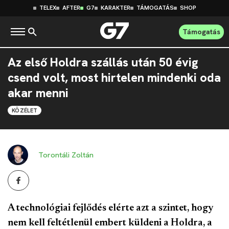
TELEX
AFTER
G7
KARAKTER
TÁMOGATÁS
SHOP
Támogatás
Az első Holdra szállás után 50 évig
csend volt, most hirtelen mindenki oda
akar menni
KÖZÉLET
Torontáli Zoltán
A technológiai fejlődés elérte azt a szintet, hogy
nem kell feltétlenül embert küldeni a Holdra, a