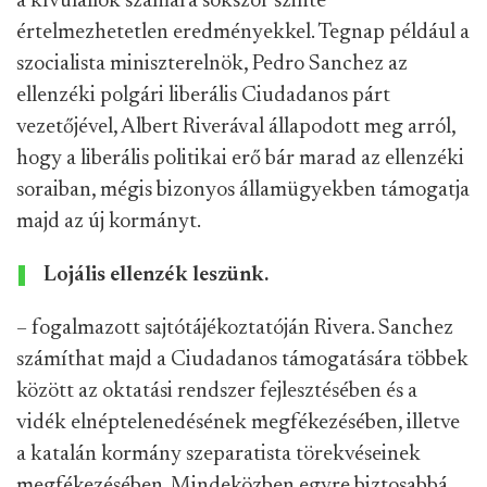
a kívülállók számára sokszor szinte
értelmezhetetlen eredményekkel. Tegnap például a
szocialista miniszterelnök, Pedro Sanchez az
ellenzéki polgári liberális Ciudadanos párt
vezetőjével, Albert Riverával állapodott meg arról,
hogy a liberális politikai erő bár marad az ellenzéki
soraiban, mégis bizonyos államügyekben támogatja
majd az új kormányt.
Lojális ellenzék leszünk.
– fogalmazott sajtótájékoztatóján Rivera. Sanchez
számíthat majd a Ciudadanos támogatására többek
között az oktatási rendszer fejlesztésében és a
vidék elnéptelenedésének megfékezésében, illetve
a katalán kormány szeparatista törekvéseinek
megfékezésében. Mindeközben egyre biztosabbá