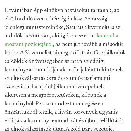
Litvániában épp elnökválasztásokat tartanak, az
első forduló ezen a hétvégén lesz. Az ország
jelenlegi miniszterelnöke, Saulius Skvernelis is az
indulók között van, aki ígérete szerint
lemond a
mostani pozíciójáról
, ha nem jut tovább a második
körbe. A Skvernelist támogató Litván Gazdálkodók
és Zöldek Szövetségében szintén az eddigi
kormányzati munkájának próbájaként tekintenek
az elnökválasztásokra és az uniós parlamenti
szavazásra: ha a jelöltjeik nem szerepelnek
sikeresen a megmérettetéseken, kilépnek a
kormányból. Persze mindezt nem egészen
önszántukból teszik, a litván törvények ugyanis
előírják a kormány lemondását és újbóli felállítását
az elnökválasztások után. A zöld párt vezetője,