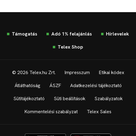
Támogatás
Adó 1% felajánlás
Hírlevelek
Telex Shop
© 2026 Telex.hu Zrt.
Impresszum
Etikai kódex
Átláthatóság
ÁSZF
Adatkezelési tájékoztató
Sütitájékoztató
Süti beállítások
Szabályzatok
Kommentelési szabályzat
Telex Sales