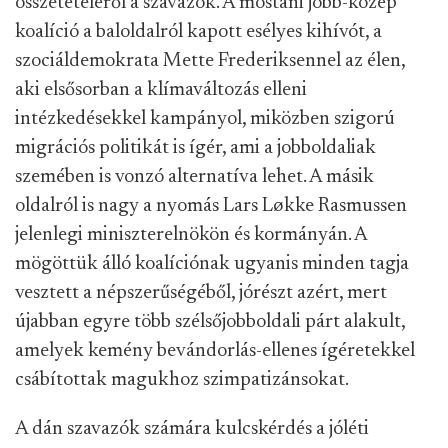
összetételéről a szavazók. A mostani jobb-közép
koalíció a baloldalról kapott esélyes kihívót, a
szociáldemokrata Mette Frederiksennel az élen,
aki elsősorban a klímaváltozás elleni
intézkedésekkel kampányol, miközben szigorú
migrációs politikát is ígér, ami a jobboldaliak
szemében is vonzó alternatíva lehet. A másik
oldalról is nagy a nyomás Lars Løkke Rasmussen
jelenlegi miniszterelnökön és kormányán. A
mögöttük álló koalíciónak ugyanis minden tagja
vesztett a népszerűségéből, jórészt azért, mert
újabban egyre több szélsőjobboldali párt alakult,
amelyek kemény bevándorlás-ellenes ígéretekkel
csábítottak magukhoz szimpatizánsokat.
A dán szavazók számára kulcskérdés a jóléti