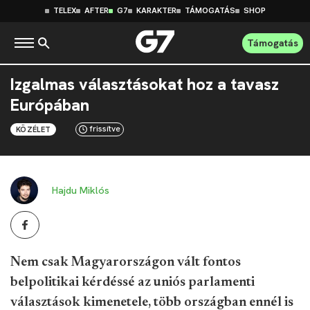
TELEX
AFTER
G7
KARAKTER
TÁMOGATÁS
SHOP
Támogatás
Izgalmas választásokat hoz a tavasz
Európában
frissítve
KÖZÉLET
Hajdu Miklós
Nem csak Magyarországon vált fontos
belpolitikai kérdéssé az uniós parlamenti
választások kimenetele, több országban ennél is