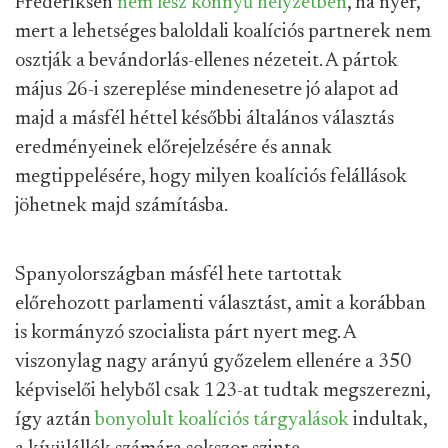
Frederiksen
nem lesz könnyű helyzetben
, ha nyer,
mert a lehetséges baloldali koalíciós partnerek nem
osztják a bevándorlás-ellenes nézeteit. A pártok
május 26-i szereplése mindenesetre jó alapot ad
majd a másfél héttel későbbi általános választás
eredményeinek előrejelzésére és annak
megtippelésére, hogy milyen koalíciós felállások
jöhetnek majd számításba.
Spanyolországban másfél hete tartottak
előrehozott parlamenti választást, amit a korábban
is kormányzó szocialista párt nyert meg. A
viszonylag nagy arányú győzelem ellenére a 350
képviselői helyből csak 123-at tudtak megszerezni,
így aztán
bonyolult koalíciós tárgyalások
indultak,