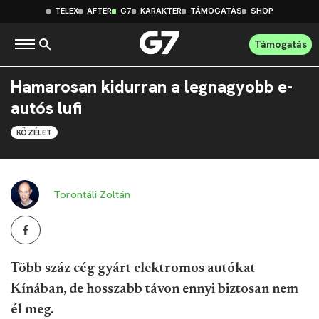
TELEX
AFTER
G7
KARAKTER
TÁMOGATÁS
SHOP
Támogatás
Hamarosan kidurran a legnagyobb e-
autós lufi
KÖZÉLET
Torontáli Zoltán
Több száz cég gyárt elektromos autókat
Kínában, de hosszabb távon ennyi biztosan nem
él meg.