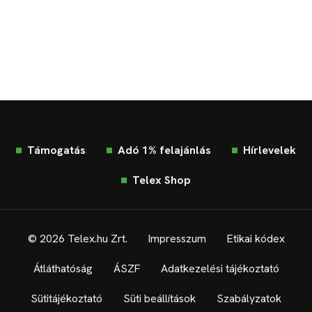
Támogatás
Adó 1% felajánlás
Hírlevelek
Telex Shop
© 2026 Telex.hu Zrt.
Impresszum
Etikai kódex
Átláthatóság
ÁSZF
Adatkezelési tájékoztató
Sütitájékoztató
Süti beállítások
Szabályzatok