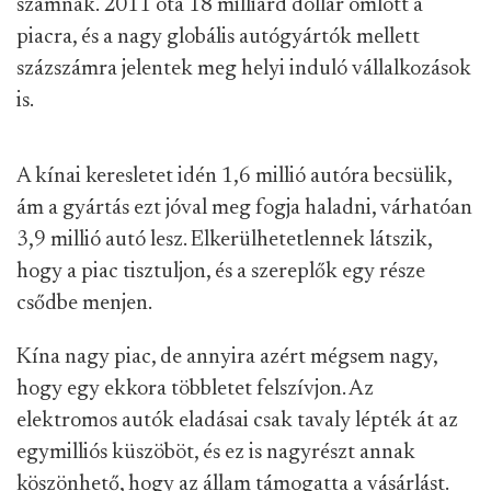
számnak. 2011 óta 18 milliárd dollár ömlött a
piacra, és a nagy globális autógyártók mellett
százszámra jelentek meg helyi induló vállalkozások
is.
A kínai keresletet idén 1,6 millió autóra becsülik,
ám a gyártás ezt jóval meg fogja haladni, várhatóan
3,9 millió autó lesz. Elkerülhetetlennek látszik,
hogy a piac tisztuljon, és a szereplők egy része
csődbe menjen.
Kína nagy piac, de annyira azért mégsem nagy,
hogy egy ekkora többletet felszívjon. Az
elektromos autók eladásai csak tavaly lépték át az
egymilliós küszöböt, és ez is nagyrészt annak
köszönhető, hogy az állam támogatta a vásárlást.