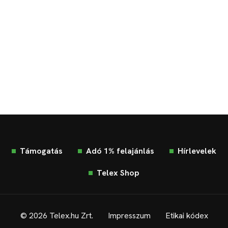
Támogatás
Adó 1% felajánlás
Hírlevelek
Telex Shop
© 2026 Telex.hu Zrt.
Impresszum
Etikai kódex