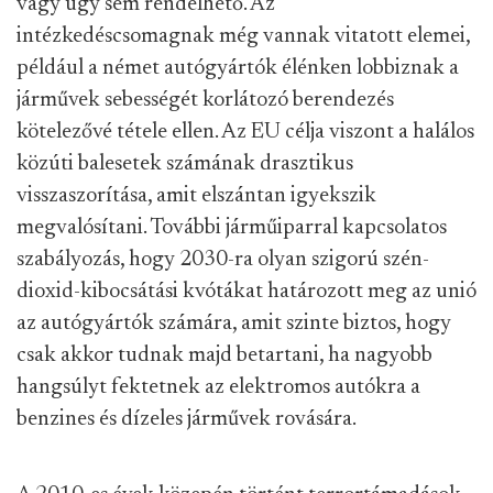
vagy úgy sem rendelhető. Az
intézkedéscsomagnak még vannak vitatott elemei,
például a német autógyártók élénken lobbiznak a
járművek sebességét korlátozó berendezés
kötelezővé tétele ellen. Az EU célja viszont a halálos
közúti balesetek számának drasztikus
visszaszorítása, amit elszántan igyekszik
megvalósítani. További járműiparral kapcsolatos
szabályozás, hogy 2030-ra olyan szigorú szén-
dioxid-kibocsátási kvótákat határozott meg az unió
az autógyártók számára, amit szinte biztos, hogy
csak akkor tudnak majd betartani, ha nagyobb
hangsúlyt fektetnek az elektromos autókra a
benzines és dízeles járművek rovására.