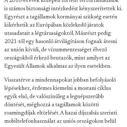
A 2010-es évek közepén történt terrortámadások
is számos biztonsági intézkedést kényszerítettek ki.
Egyrészt a tagállamok kormányai szükség esetén
kikérhetik az Európában közlekedő járatok
utasadatait a légtársaságoktól. Másrészt pedig
2021-től egy hasonló átvilágításon fognak átesni
az unión kívüli, de vízummentességet élvező
országokból érkező beutazók, mint amilyet az
Egyesült Államok alkalmaz az ilyen esetekben.
Visszatérve a mindennapokat jobban befolyásoló
lépésekhez, érdemes kiemelni a mostani ciklus
egyik első, de valószínűleg a legnépszerűbb
döntését, méghozzá a tagállamok közötti
roamingdíjak eltörlését. A hazai díjszabás szerinti
mobiltelefonhasználat az uniós országokon belül