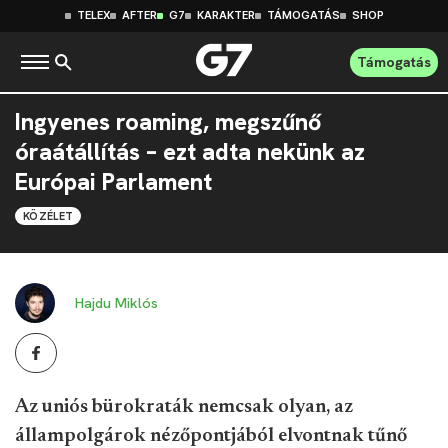
TELEX
AFTER
G7
KARAKTER
TÁMOGATÁS
SHOP
Támogatás
Ingyenes roaming, megszűnő
óraátállítás – ezt adta nekünk az
Európai Parlament
KÖZÉLET
Hajdu Miklós
Az uniós bürokraták nemcsak olyan, az
állampolgárok nézőpontjából elvontnak tűnő