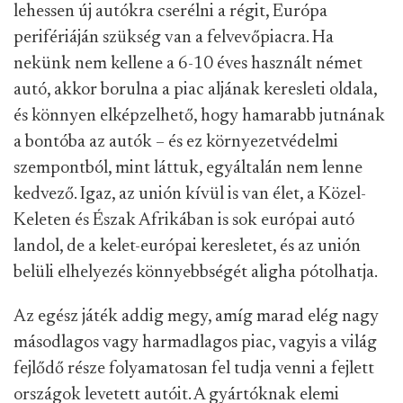
lehessen új autókra cserélni a régit, Európa
perifériáján szükség van a felvevőpiacra. Ha
nekünk nem kellene a 6-10 éves használt német
autó, akkor borulna a piac aljának keresleti oldala,
és könnyen elképzelhető, hogy hamarabb jutnának
a bontóba az autók – és ez környezetvédelmi
szempontból, mint láttuk, egyáltalán nem lenne
kedvező. Igaz, az unión kívül is van élet, a Közel-
Keleten és Észak Afrikában is sok európai autó
landol, de a kelet-európai keresletet, és az unión
belüli elhelyezés könnyebbségét aligha pótolhatja.
Az egész játék addig megy, amíg marad elég nagy
másodlagos vagy harmadlagos piac, vagyis a világ
fejlődő része folyamatosan fel tudja venni a fejlett
országok levetett autóit. A gyártóknak elemi