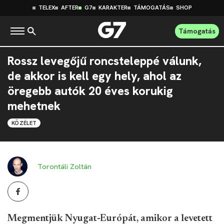
TELEX
AFTER
G7
KARAKTER
TÁMOGATÁS
SHOP
Támogatás
Rossz levegőjű roncsteleppé válunk,
de akkor is kell egy hely, ahol az
öregebb autók 20 éves korukig
mehetnek
KÖZÉLET
Torontáli Zoltán
Megmentjük Nyugat-Európát, amikor a levetett