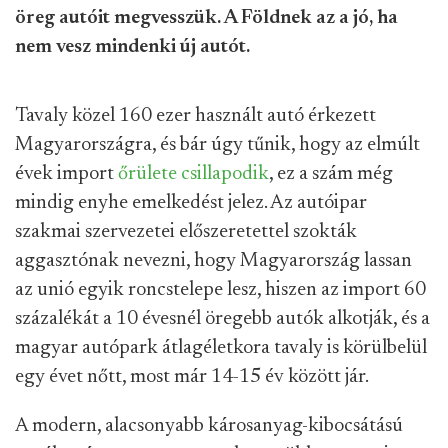
öreg autóit megvesszük. A Földnek az a jó, ha
nem vesz mindenki új autót.
Tavaly közel 160 ezer használt autó érkezett
Magyarországra, és bár úgy tűnik, hogy az elmúlt
évek import
őrülete csillapodik
, ez a szám még
mindig enyhe emelkedést jelez. Az autóipar
szakmai szervezetei előszeretettel szokták
aggasztónak nevezni, hogy Magyarország lassan
az unió egyik roncstelepe lesz, hiszen az import 60
százalékát a 10 évesnél öregebb autók alkotják, és a
magyar autópark átlagéletkora tavaly is körülbelül
egy évet nőtt, most már 14-15 év között jár.
A modern, alacsonyabb károsanyag-kibocsátású