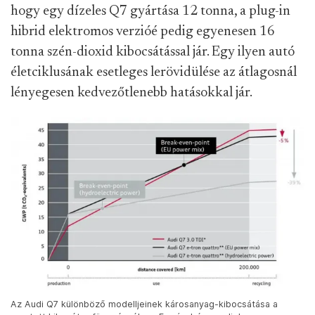
hogy egy dízeles Q7 gyártása 12 tonna, a plug-in
hibrid elektromos verzióé pedig egyenesen 16
tonna szén-dioxid kibocsátással jár. Egy ilyen autó
életciklusának esetleges lerövidülése az átlagosnál
lényegesen kedvezőtlenebb hatásokkal jár.
Az Audi Q7 különböző modelljeinek károsanyag-kibocsátása a