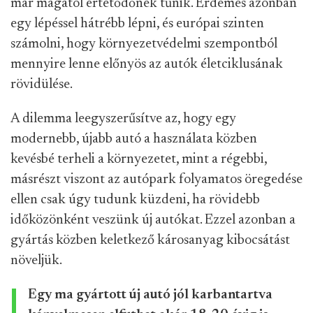
már magától értetődőnek tűnik. Érdemes azonban
egy lépéssel hátrébb lépni, és európai szinten
számolni, hogy környezetvédelmi szempontból
mennyire lenne előnyös az autók életciklusának
rövidülése.
A dilemma leegyszerűsítve az, hogy egy
modernebb, újabb autó a használata közben
kevésbé terheli a környezetet, mint a régebbi,
másrészt viszont az autópark folyamatos öregedése
ellen csak úgy tudunk küzdeni, ha rövidebb
időközönként veszünk új autókat. Ezzel azonban a
gyártás közben keletkező károsanyag kibocsátást
növeljük.
Egy ma gyártott új autó jól karbantartva