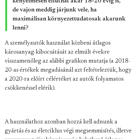
kényelmesen elfuthat akár 18-20 évig is,
de vajon meddig járjunk vele, ha
maximálisan környezettudatosak akarunk
lenni?
A személyautók használat közbeni átlagos
károsanyag-kibocsátását az elmúlt évekre
visszamenőleg az alábbi grafikon mutatja (a 2018-
20-as értékek megadásánál azt feltételeztük, hogy
a 2020-ra előírt célértéket az autók folyamatos
csökkenéssel elérik).
A használathoz azonban hozzá kell adnunk a
gyártás és az életciklus végi megsemmisítés, illetve