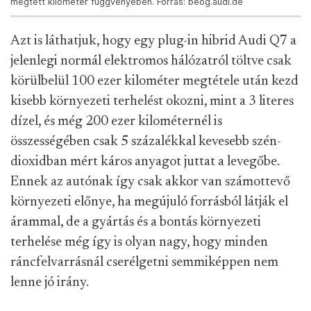
megtett kilométer függvényében. Forrás: béog.audi.de
Azt is láthatjuk, hogy egy plug-in hibrid Audi Q7 a
jelenlegi normál elektromos hálózatról töltve csak
körülbelül 100 ezer kilométer megtétele után kezd
kisebb környezeti terhelést okozni, mint a 3 literes
dízel, és még 200 ezer kilométernél is
összességében csak 5 százalékkal kevesebb szén-
dioxidban mért káros anyagot juttat a levegőbe.
Ennek az autónak így csak akkor van számottevő
környezeti előnye, ha megújuló forrásból látják el
árammal, de a gyártás és a bontás környezeti
terhelése még így is olyan nagy, hogy minden
ráncfelvarrásnál cserélgetni semmiképpen nem
lenne jó irány.