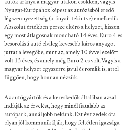
autók aránya a magyar utakon csökken, vagyis
Nyugat-Európához képest az autózásból eredő
légszennyezettség (arányait tekintve) emelkedik.
Abszolút értékben persze eltérő a helyzet, hiszen
egy most átlagosnak mondható 14 éves, Euro 4-es
besorolású autó elvileg kevesebb káros anyagot
juttat a levegőbe, mint az, amely 10 évvel ezelőtt
volt 13 éves, és amely még Euro 2-es volt. Vagyis a
magyar helyzet egyszerre javul és romlik is, attól
függően, hogy honnan nézzük.
Az autógyártók és a kereskedők általában azzal
indítják az érvelést, hogy minél fiatalabb az
autópark, annál jobb nekünk. Ezt évtizedek óta
olyan jól kommunikálják, hogy feltétlen igazsága