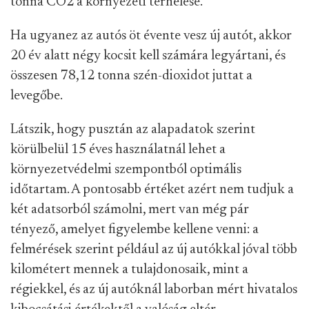
tonna CO2 a környezeti terhelése.
Ha ugyanez az autós öt évente vesz új autót, akkor
20 év alatt négy kocsit kell számára legyártani, és
összesen 78,12 tonna szén-dioxidot juttat a
levegőbe.
Látszik, hogy pusztán az alapadatok szerint
körülbelül 15 éves használatnál lehet a
környezetvédelmi szempontból optimális
időtartam. A pontosabb értéket azért nem tudjuk a
két adatsorból számolni, mert van még pár
tényező, amelyet figyelembe kellene venni: a
felmérések szerint például az új autókkal jóval több
kilométert mennek a tulajdonosaik, mint a
régiekkel, és az új autóknál laborban mért hivatalos