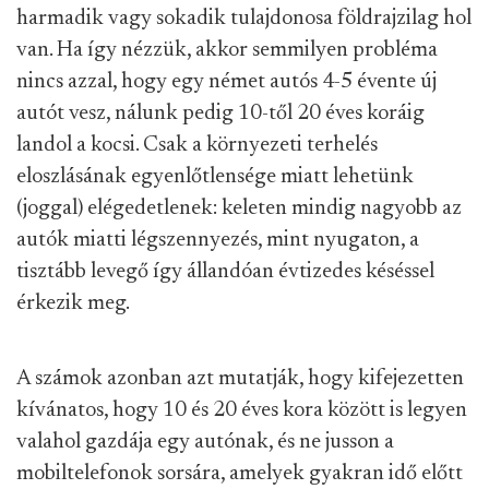
harmadik vagy sokadik tulajdonosa földrajzilag hol
van. Ha így nézzük, akkor semmilyen probléma
nincs azzal, hogy egy német autós 4-5 évente új
autót vesz, nálunk pedig 10-től 20 éves koráig
landol a kocsi. Csak a környezeti terhelés
eloszlásának egyenlőtlensége miatt lehetünk
(joggal) elégedetlenek: keleten mindig nagyobb az
autók miatti légszennyezés, mint nyugaton, a
tisztább levegő így állandóan évtizedes késéssel
érkezik meg.
A számok azonban azt mutatják, hogy kifejezetten
kívánatos, hogy 10 és 20 éves kora között is legyen
valahol gazdája egy autónak, és ne jusson a
mobiltelefonok sorsára, amelyek gyakran idő előtt