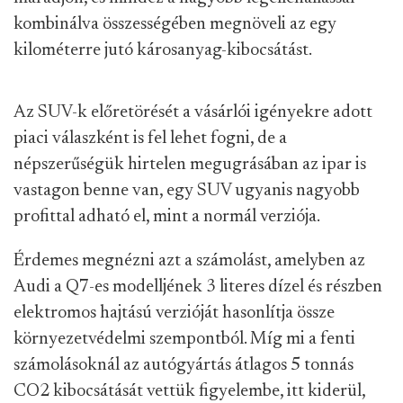
kombinálva összességében megnöveli az egy
kilométerre jutó károsanyag-kibocsátást.
Az SUV-k előretörését a vásárlói igényekre adott
piaci válaszként is fel lehet fogni, de a
népszerűségük hirtelen megugrásában az ipar is
vastagon benne van, egy SUV ugyanis nagyobb
profittal adható el, mint a normál verziója.
Érdemes megnézni azt a számolást, amelyben az
Audi a Q7-es modelljének 3 literes dízel és részben
elektromos hajtású verzióját hasonlítja össze
környezetvédelmi szempontból. Míg mi a fenti
számolásoknál az autógyártás átlagos 5 tonnás
CO2 kibocsátását vettük figyelembe, itt kiderül,