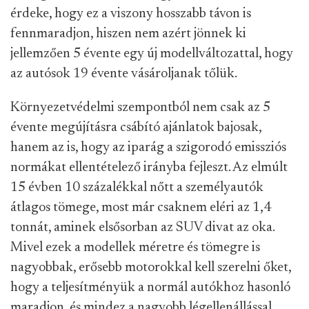
érdeke, hogy ez a viszony hosszabb távon is
fennmaradjon, hiszen nem azért jönnek ki
jellemzően 5 évente egy új modellváltozattal, hogy
az autósok 19 évente vásároljanak tőlük.
Környezetvédelmi szempontból nem csak az 5
évente megújításra csábító ajánlatok bajosak,
hanem az is, hogy az iparág a szigorodó emissziós
normákat ellentételező irányba fejleszt. Az elmúlt
15 évben 10 százalékkal nőtt a személyautók
átlagos tömege, most már csaknem eléri az 1,4
tonnát, aminek elsősorban az SUV divat az oka.
Mivel ezek a modellek méretre és tömegre is
nagyobbak, erősebb motorokkal kell szerelni őket,
hogy a teljesítményük a normál autókhoz hasonló
maradjon, és mindez a nagyobb légellenállással