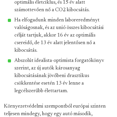
optimális életciklus, és 15 év alatt
számottevően nő a CO2 kibocsátás.
Ha elfogadunk minden laboreredményt
valóságosnak, és az unió összes kibocsátási
célját tartjuk, akkor 16 év az optimális
csereidő, de 13 év alatt jelentősen nő a
kibocsátás.
Abszolút idealista-optimista forgatókönyv
szerint, az új autók károsanyag
kibocsátásának jövőbeni drasztikus
csökkentése esetén 13 év lenne a
legcélszerűbb élettartam.
Környezetvédelmi szempontból európai szinten
teljesen mindegy, hogy egy autó második,