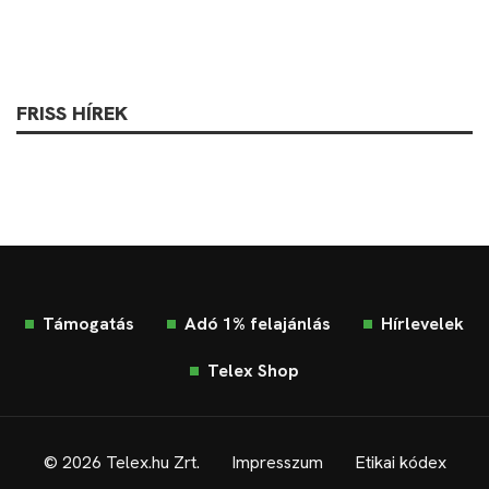
FRISS HÍREK
Támogatás
Adó 1% felajánlás
Hírlevelek
Telex Shop
© 2026 Telex.hu Zrt.
Impresszum
Etikai kódex