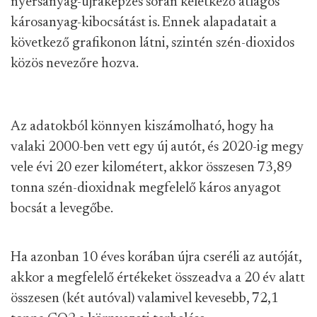
nyersanyag-újraképzés során keletkező átlagos
károsanyag-kibocsátást is. Ennek alapadatait a
következő grafikonon látni, szintén szén-dioxidos
közös nevezőre hozva.
Az adatokból könnyen kiszámolható, hogy ha
valaki 2000-ben vett egy új autót, és 2020-ig megy
vele évi 20 ezer kilométert, akkor összesen 73,89
tonna szén-dioxidnak megfelelő káros anyagot
bocsát a levegőbe.
Ha azonban 10 éves korában újra cseréli az autóját,
akkor a megfelelő értékeket összeadva a 20 év alatt
összesen (két autóval) valamivel kevesebb, 72,1