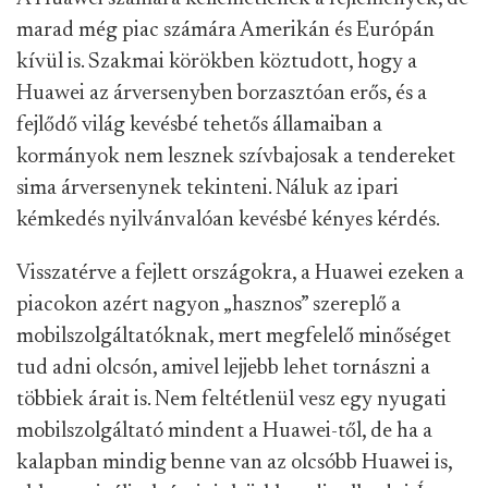
marad még piac számára Amerikán és Európán
kívül is. Szakmai körökben köztudott, hogy a
Huawei az árversenyben borzasztóan erős, és a
fejlődő világ kevésbé tehetős államaiban a
kormányok nem lesznek szívbajosak a tendereket
sima árversenynek tekinteni. Náluk az ipari
kémkedés nyilvánvalóan kevésbé kényes kérdés.
Visszatérve a fejlett országokra, a Huawei ezeken a
piacokon azért nagyon „hasznos” szereplő a
mobilszolgáltatóknak, mert megfelelő minőséget
tud adni olcsón, amivel lejjebb lehet tornászni a
többiek árait is. Nem feltétlenül vesz egy nyugati
mobilszolgáltató mindent a Huawei-től, de ha a
kalapban mindig benne van az olcsóbb Huawei is,