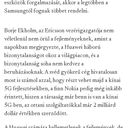
eszközök forgalmazását, akkor a legtöbben a
Samsungtól fognak többet rendelni.
Borje Ekholm, az Ericsson vezérigazgatója nem
véletlenül nem örül a fejleményeknek, amint a
napokban megjegyezte, a Huawei háború
bizonytalanságot okoz a világpiacon, és a
bizonytalanság soha nem kedvez a
beruházásoknak. A svéd gyökerű cég hivatalosan
most is számol azzal, hogy részt vehet majd a kínai
5G fejlesztésekben, a finn Nokia pedig még inkább
érintett, hiszen a társaság már benn is van a kínai
5G-ben, az ottani szolgáltatókkal már 2 milliárd
dollár értékben szerződött.
A Huawei számára kellemetlenek a fejlemények, de