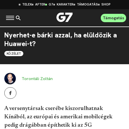
TELEX
AFTER
G7
KARAKTER
TÁMOGATÁS
SHOP
Támogatás
Nyerhet-e bárki azzal, ha elüldözik a
Huawei-t?
KÖZÉLET
Torontáli Zoltán
A versenytársak cserébe kiszorulhatnak
Kínából, az európai és amerikai mobilcégek
pedig drágábban építhetik ki az 5G