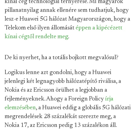
kínai cég technológiai térnyerése. Mi magyarok
pillanatnyilag annak ellenére sem tudhatjuk, hogy
lesz-e Huawei 5G hálózat Magyarországon, hogy a
Telekom első ilyen állomását
éppen a kipécézett
kínai cégtől rendelte meg
.
De ki nyerhet, ha a totális bojkott megvalósul?
Logikus lenne azt gondolni, hogy a Huawei
jelenlegi két legnagyobb hálózatépítő riválisa, a
Nokia és az Ericsson örülhet a legjobban a
fejleményeknek. Ahogy a Foreign Policy
írja
elemzésében
, a Huawei eddig a globális 5G hálózati
megrendelések 28 százalékát szerezte meg, a
Nokia 17, az Ericsson pedig 13 százalékon áll.