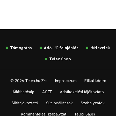
Támogatás
Adó 1% felajánlás
Hírlevelek
Telex Shop
© 2026 Telex.hu Zrt.
Impresszum
Etikai kódex
Átláthatóság
ÁSZF
Adatkezelési tájékoztató
Sütitájékoztató
Süti beállítások
Szabályzatok
Kommentelési szabályzat
Telex Sales