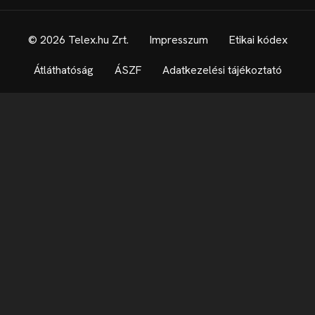
© 2026 Telex.hu Zrt.
Impresszum
Etikai kódex
Átláthatóság
ÁSZF
Adatkezelési tájékoztató
Sütitájékoztató
Süti beállítások
Szabályzatok
Kommentelési szabályzat
Telex Sales