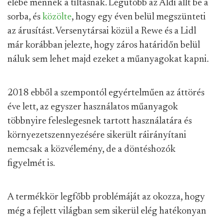
elébe mennek a tiltásnak. Legutóbb az Aldi állt be a
sorba, és
közölte
, hogy egy éven belül megszünteti
az árusítást. Versenytársai közül a Rewe és a Lidl
már korábban jelezte, hogy záros határidőn belül
náluk sem lehet majd ezeket a műanyagokat kapni.
2018 ebből a szempontól egyértelműen az áttörés
éve lett, az egyszer használatos műanyagok
többnyire feleslegesnek tartott használatára és
környezetszennyezésére sikerült ráirányítani
nemcsak a közvélemény, de a döntéshozók
figyelmét is.
A termékkör legfőbb problémáját az okozza, hogy
még a fejlett világban sem sikerül elég hatékonyan