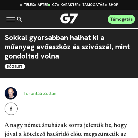
TELEX
AFTER
G7
KARAKTER
TÁMOGATÁS
SHOP
Támogatás
Sokkal gyorsabban halhat ki a
műanyag evőeszköz és szívószál, mint
gondoltad volna
KÖZÉLET
Torontáli Zoltán
A nagy német áruházak sorra jelentik be, hogy
jóval a kötelező határidő előtt megszüntetik az