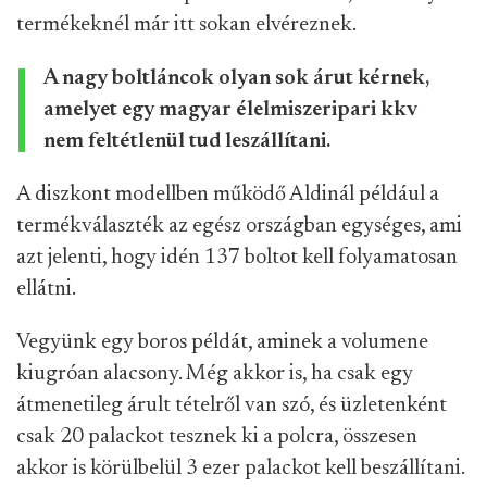
termékeknél már itt sokan elvéreznek.
A nagy boltláncok olyan sok árut kérnek,
amelyet egy magyar élelmiszeripari kkv
nem feltétlenül tud leszállítani.
A diszkont modellben működő Aldinál például a
termékválaszték az egész országban egységes, ami
azt jelenti, hogy idén 137 boltot kell folyamatosan
ellátni.
Vegyünk egy boros példát, aminek a volumene
kiugróan alacsony. Még akkor is, ha csak egy
átmenetileg árult tételről van szó, és üzletenként
csak 20 palackot tesznek ki a polcra, összesen
akkor is körülbelül 3 ezer palackot kell beszállítani.