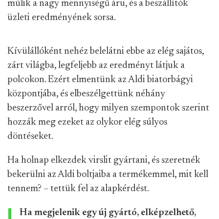
múlik a nagy mennyiségű áru, és a beszállítók
üzleti eredményének sorsa.
Kívülállóként nehéz belelátni ebbe az elég sajátos,
zárt világba, legfeljebb az eredményt látjuk a
polcokon. Ezért elmentünk az Aldi biatorbágyi
központjába, és elbeszélgettünk néhány
beszerzővel arról, hogy milyen szempontok szerint
hozzák meg ezeket az olykor elég súlyos
döntéseket.
Ha holnap elkezdek virslit gyártani, és szeretnék
bekerülni az Aldi boltjaiba a termékemmel, mit kell
tennem? – tettük fel az alapkérdést.
Ha megjelenik egy új gyártó, elképzelhető,