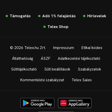
Támogatás
Adó 1% felajánlás
Hírlevelek
Telex Shop
© 2026 Telex.hu Zrt.
Impresszum
Etikai kódex
Átláthatóság
ÁSZF
Adatkezelési tájékoztató
Sütitájékoztató
Süti beállítások
Szabályzatok
Kommentelési szabályzat
Telex Sales