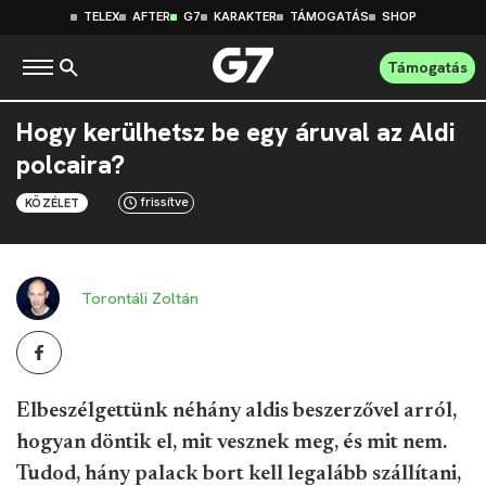
TELEX
AFTER
G7
KARAKTER
TÁMOGATÁS
SHOP
Támogatás
Hogy kerülhetsz be egy áruval az Aldi
polcaira?
frissítve
KÖZÉLET
Torontáli Zoltán
Elbeszélgettünk néhány aldis beszerzővel arról,
hogyan döntik el, mit vesznek meg, és mit nem.
Tudod, hány palack bort kell legalább szállítani,