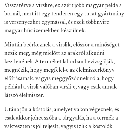
Visszatérve a virslire, ez azért jobb magyar példa a
bornál, mert itt egy tenderen egy tucat gyártmány
is versenyezhet egymással, és ezek többnyire
magyar húsüzemekben készülnek.
Miután beérkeznek a virslik, először a minőséget
nézik meg, még mielőtt az árakról alkudni
kezdenének. A terméket laborban bevizsgálják,
megnézik, hogy megfelel-e az élelmiszerkönyv
előírásainak, vagyis meggyőződnek róla, hogy
például a virsli valóban virsli-e, vagy csak annak
látszó élelmiszer.
Utána jön a kóstolás, amelyet vakon végeznek, és
csak akkor jöhet szóba a tárgyalás, ha a termék a
vakteszten is jól teljesít, vagyis ízlik a kóstolók