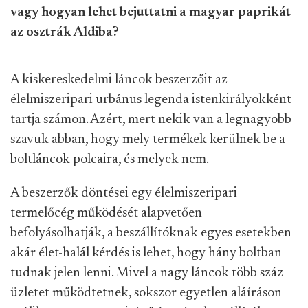
vagy hogyan lehet bejuttatni a magyar paprikát
az osztrák Aldiba?
A kiskereskedelmi láncok beszerzőit az
élelmiszeripari urbánus legenda istenkirályokként
tartja számon. Azért, mert nekik van a legnagyobb
szavuk abban, hogy mely termékek kerülnek be a
boltláncok polcaira, és melyek nem.
A beszerzők döntései egy élelmiszeripari
termelőcég működését alapvetően
befolyásolhatják, a beszállítóknak egyes esetekben
akár élet-halál kérdés is lehet, hogy hány boltban
tudnak jelen lenni. Mivel a nagy láncok több száz
üzletet működtetnek, sokszor egyetlen aláíráson