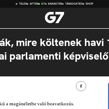
TELEX
AFTER
G7
KARAKTER
TÁMOGATÁS
SHOP
ák, mire költenek havi 1
ai parlamenti képvisel
kű a magánéletbe való beavatkozás.