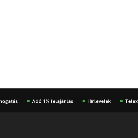
mogatás
Adó 1% felajánlás
Hírlevelek
Telex
Impresszum
Etikai kódex
Átláthatóság
ÁSZF
Ad