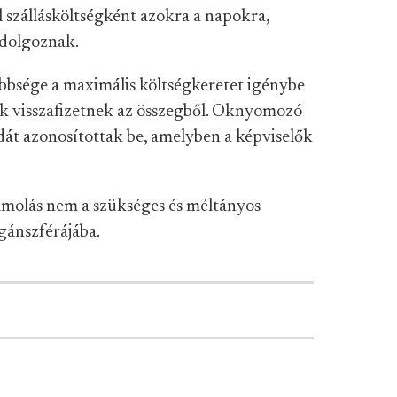
el szállásköltségként azokra a napokra,
 dolgoznak.
bbsége a maximális költségkeretet igénybe
kik visszafizetnek az összegből. Oknyomozó
dát azonosítottak be, amelyben a képviselők
számolás nem a szükséges és méltányos
gánszférájába.