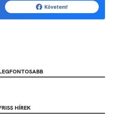
Követem!
LEGFONTOSABB
FRISS HÍREK