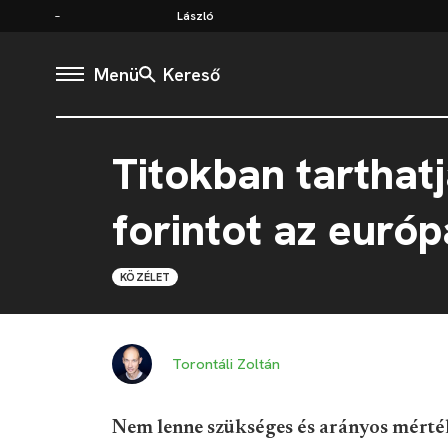
László
Menü
Kereső
Titokban tarthatj
forintot az európ
KÖZÉLET
Torontáli Zoltán
Nem lenne szükséges és arányos mérté