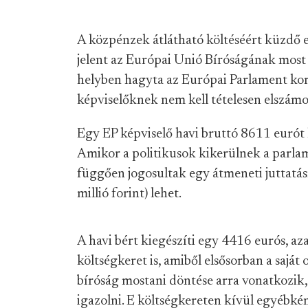
A közpénzek átlátható költéséért küzdő 
jelent az Európai Unió Bíróságának most h
helyben hagyta az Európai Parlament kor
képviselőknek nem kell tételesen elszámo
Egy EP képviselő havi bruttó 8611 eurót k
Amikor a politikusok kikerülnek a parlam
függően jogosultak egy átmeneti juttatás
millió forint) lehet.
A havi bért kiegészíti egy 4416 eurós, aza
költségkeret is, amiből elsősorban a saját
bíróság mostani döntése arra vonatkozik,
igazolni. E költségkereten kívül egyébkén