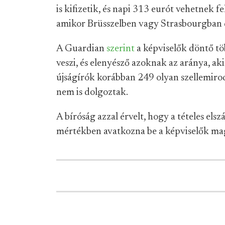
is kifizetik, és napi 313 eurót vehetnek f
amikor Brüsszelben vagy Strasbourgban
A Guardian
szerint
a képviselők döntő tö
veszi, és elenyésző azoknak az aránya, a
újságírók korábban 249 olyan szellemiro
nem is dolgoztak.
A bíróság azzal érvelt, hogy a tételes el
mértékben avatkozna be a képviselők ma