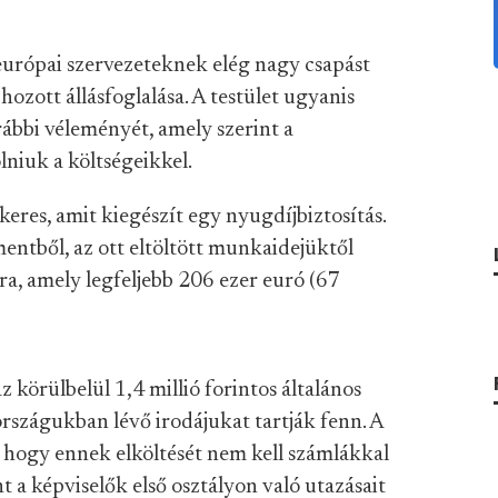
európai szervezeteknek elég nagy csapást
ozott állásfoglalása. A testület ugyanis
ábbi véleményét, amely szerint a
lniuk a költségeikkel.
eres, amit kiegészít egy nyugdíjbiztosítás.
entből, az ott eltöltött munkaidejüktől
ra, amely legfeljebb 206 ezer euró (67
z körülbelül 1,4 millió forintos általános
 országukban lévő irodájukat tartják fenn. A
 hogy ennek elköltését nem kell számlákkal
t a képviselők első osztályon való utazásait