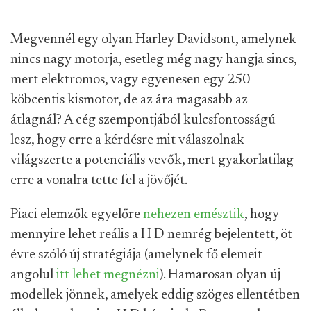
Megvennél egy olyan Harley-Davidsont, amelynek
nincs nagy motorja, esetleg még nagy hangja sincs,
mert elektromos, vagy egyenesen egy 250
köbcentis kismotor, de az ára magasabb az
átlagnál? A cég szempontjából kulcsfontosságú
lesz, hogy erre a kérdésre mit válaszolnak
világszerte a potenciális vevők, mert gyakorlatilag
erre a vonalra tette fel a jövőjét.
Piaci elemzők egyelőre
nehezen emésztik
, hogy
mennyire lehet reális a H-D nemrég bejelentett, öt
évre szóló új stratégiája (amelynek fő elemeit
angolul
itt lehet megnézni
). Hamarosan olyan új
modellek jönnek, amelyek eddig szöges ellentétben