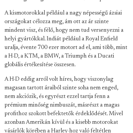
A kismotorokkal például a nagy népességű ázsiai
országokat célozza meg, ám ott az ár szinte
mindent visz, és félő, hogy nem tud versenyezni a
helyi gyártókkal. Indiát például a Royal Enfield
uralja, évente 700 ezer motort ad el, ami több, mint
a H-D, a KTM, a BMW, a Triumph és a Ducati
globális értékesítése összesen.
A H-D eddig arról volt híres, hogy viszonylag
magasan tartott áraiból szinte soha nem enged,
nem akciózik, és egyrészt ezzel tartja fenn a
prémium minőség nimbuszát, másrészt a magas
profithoz szokott befektetők érdeklődését. Mivel
azonban Amerikán kívül és a kisebb motorokat
vásárlók körében a Harley-hoz való feltétlen