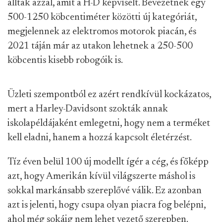
álltak azzal, amit a H-D képviselt. Bevezetnek egy
500-1250 köbcentiméter közötti új kategóriát,
megjelennek az elektromos motorok piacán, és
2021 táján már az utakon lehetnek a 250-500
köbcentis kisebb robogóik is.
Üzleti szempontból ez azért rendkívül kockázatos,
mert a Harley-Davidsont szokták annak
iskolapéldájaként emlegetni, hogy nem a terméket
kell eladni, hanem a hozzá kapcsolt életérzést.
Tíz éven belül 100 új modellt ígér a cég, és főképp
azt, hogy Amerikán kívül világszerte máshol is
sokkal markánsabb szereplővé válik. Ez azonban
azt is jelenti, hogy csupa olyan piacra fog belépni,
ahol még sokáig nem lehet vezető szerepben.