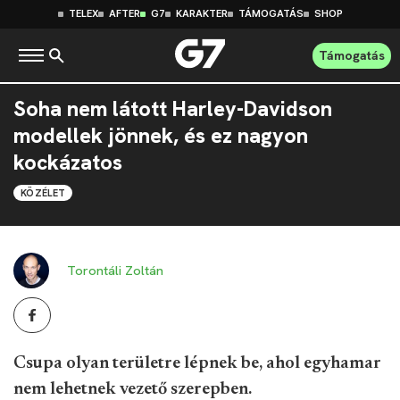
TELEX
AFTER
G7
KARAKTER
TÁMOGATÁS
SHOP
Támogatás
Soha nem látott Harley-Davidson
modellek jönnek, és ez nagyon
kockázatos
KÖZÉLET
Torontáli Zoltán
Csupa olyan területre lépnek be, ahol egyhamar
nem lehetnek vezető szerepben.