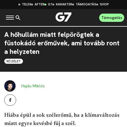
TELEX
AFTER
G7
KARAKTER
TÁMOGATÁS
SHOP
Támogatás
A hőhullám miatt felpörögtek a
füstokádó erőművek, ami tovább ront
a helyzeten
KÖZÉLET
Hajdu Miklós
Hiába épül a sok szélerőmű, ha a klímaváltozás
miatt egyre kevésbé fúj a szél.