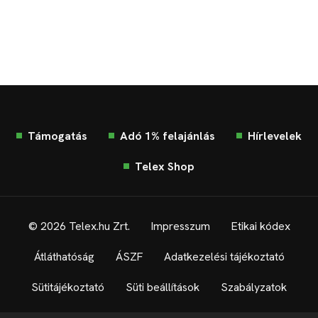
Támogatás
Adó 1% felajánlás
Hírlevelek
Telex Shop
© 2026 Telex.hu Zrt.
Impresszum
Etikai kódex
Átláthatóság
ÁSZF
Adatkezelési tájékoztató
Sütitájékoztató
Süti beállítások
Szabályzatok
Kommentelési szabályzat
Telex Sales