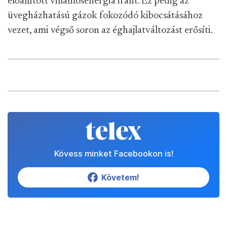
előállított villamosenergia iránt. Ez pedig az
üvegházhatású gázok fokozódó kibocsátásához
vezet, ami végső soron az éghajlatváltozást erősíti.
Kövess minket Facebookon is!
Követem!