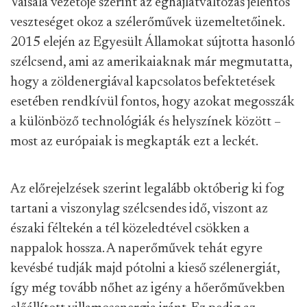
Vaisala vezetője szerint az éghajlatváltozás jelentős
veszteséget okoz a szélerőművek üzemeltetőinek.
2015 elején az Egyesült Államokat sújtotta hasonló
szélcsend, ami az amerikaiaknak már megmutatta,
hogy a zöldenergiával kapcsolatos befektetések
esetében rendkívül fontos, hogy azokat megosszák
a különböző technológiák és helyszínek között –
most az európaiak is megkapták ezt a leckét.
Az előrejelzések szerint legalább októberig ki fog
tartani a viszonylag szélcsendes idő, viszont az
északi féltekén a tél közeledtével csökken a
nappalok hossza. A naperőművek tehát egyre
kevésbé tudják majd pótolni a kieső szélenergiát,
így még tovább nőhet az igény a hőerőművekben