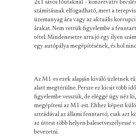
2x1 sávos főutaknál – konzervatív becsléss
számításnak elfogadható, mert a terepvisz
üzemanyag ára vagy az aktuális korrupciós
árakat. Nem vettük figyelembe a fenntartá
tétel. Mindenesetre arra jó egy ilyen sz
egy autópálya megépítésének, és hol ninc
Az M1-es ezek alapján kiváló üzletnek tűn
alatt megtérülne. Persze ez kicsit több idő
figyelembe vesszük, de eléggé úgy néz ki, 
megépíteni az M1-est. Ehhez képest külö
sztrádával az állami fenntartó; csak azt
az úttest több helyen balesetveszélyessé v
bevezetni.