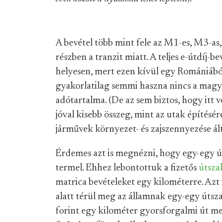
A bevétel több mint fele az M1-es, M3-as
részben a tranzit miatt. A teljes e-útdíj-b
helyesen, mert ezen kívül egy Romániá
gyakorlatilag semmi haszna nincs a mag
adótartalma. (De az sem biztos, hogy itt v
jóval kisebb összeg, mint az utak építésér
járművek környezet- és zajszennyezése ál
Érdemes azt is megnézni, hogy egy-egy ú
termel. Ehhez lebontottuk a fizetős
útsza
matrica bevételeket egy kilométerre. Azt
alatt térül meg az államnak egy-egy úts
forint egy kilométer gyorsforgalmi út me