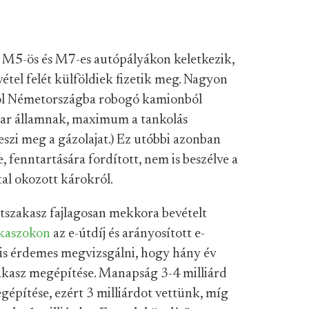
, M5-ös és M7-es autópályákon keletkezik,
evétel felét külföldiek fizetik meg. Nagyon
ból Németországba robogó kamionból
yar államnak, maximum a tankolás
eszi meg a gázolajat.) Ez utóbbi azonban
e, fenntartására fordított, nem is beszélve a
tal okozott károkról.
tszakasz fajlagosan mekkora bevételt
kaszokon
az e-útdíj és arányosított e-
 is érdemes megvizsgálni, hogy hány év
zakasz megépítése. Manapság 3-4 milliárd
gépítése, ezért 3 milliárdot vettünk, míg