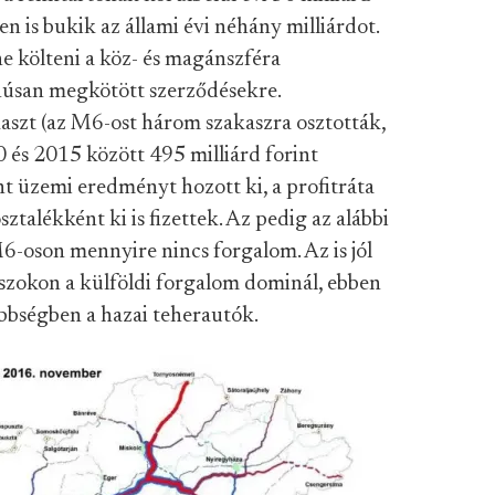
n is bukik az állami évi néhány milliárdot.
ne költeni a köz- és magánszféra
úsan megkötött szerződésekre.
aszt (az M6-ost három szakaszra osztották,
 és 2015 között 495 milliárd forint
int üzemi eredményt hozott ki, a profitráta
sztalékként ki is fizettek. Az pedig az alábbi
M6-oson mennyire nincs forgalom. Az is jól
kaszokon a külföldi forgalom dominál, ebben
bségben a hazai teherautók.