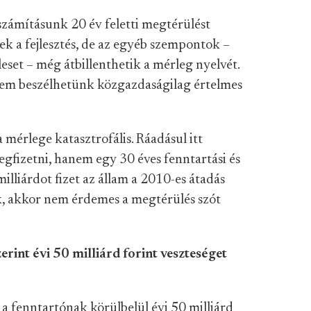
számításunk 20 év feletti megtérülést
k a fejlesztés, de az egyéb szempontok –
leset – még átbillenthetik a mérleg nyelvét.
 nem beszélhetünk közgazdaságilag értelmes
rlege katasztrofális. Ráadásul itt
egfizetni, hanem egy 30 éves fenntartási és
illiárdot fizet az állam a 2010-es átadás
ük, akkor nem érdemes a megtérülés szót
int évi 50 milliárd forint veszteséget
a fenntartónak körülbelül évi 50 milliárd