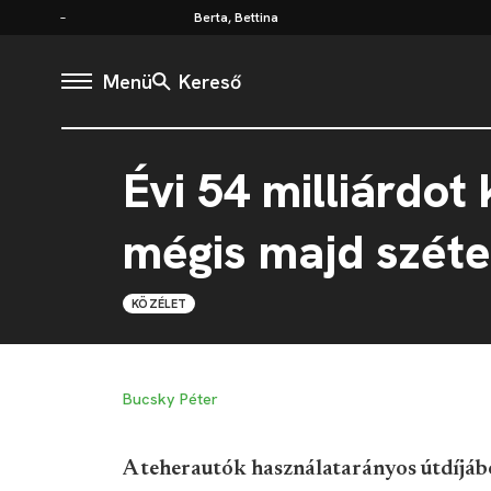
Berta, Bettina
Menü
Kereső
Évi 54 milliárdot
mégis majd széte
KÖZÉLET
Bucsky Péter
A teherautók használatarányos útdíjábó