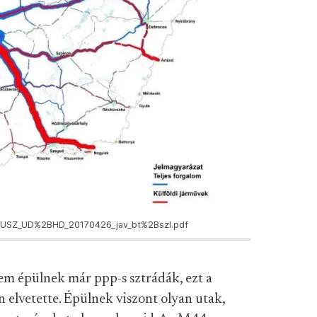
es/NUSZ_UD%2BHD_20170426_jav_bt%2Bszl.pdf
m épülnek már ppp-s sztrádák, ezt a
elvetette. Épülnek viszont olyan utak,