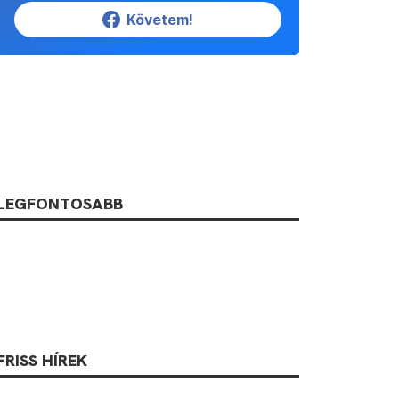
Követem!
LEGFONTOSABB
FRISS HÍREK