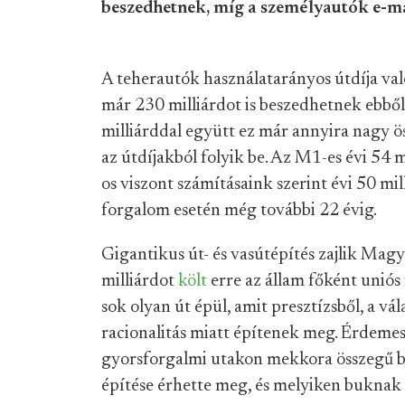
beszedhetnek, míg a személyautók e-mat
A teherautók használatarányos útdíja va
már 230 milliárdot is beszedhetnek ebbő
milliárddal együtt ez már annyira nagy ö
az útdíjakból folyik be. Az M1-es évi 54 
os viszont számításaink szerint évi 50 mil
forgalom esetén még további 22 évig.
Gigantikus út- és vasútépítés zajlik Mag
milliárdot
költ
erre az állam főként uniós
sok olyan út épül, amit presztízsből, a vá
racionalitás miatt építenek meg. Érdeme
gyorsforgalmi utakon mekkora összegű bev
építése érhette meg, és melyiken buknak 