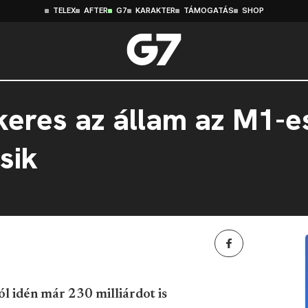
TELEX
AFTER
G7
KARAKTER
TÁMOGATÁS
SHOP
 keres az állam az M1-e
sik
l idén már 230 milliárdot is