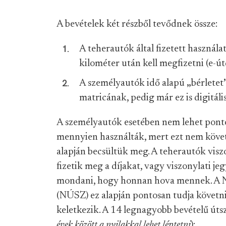
A bevételek két részből tevődnek össze:
A teherautók által fizetett használ
kilométer után kell megfizetni (e-út
A személyautók idő alapú
„
bérletet
matricának, pedig már ez is digitális
A személyautók esetében nem lehet pon
mennyien használták, mert ezt nem követi
alapján becsültük meg. A teherautók visz
fizetik meg a díjakat, vagy viszonylati j
mondani, hogy honnan hova mennek. A Nem
(NÚSZ) ez alapján pontosan tudja követn
keletkezik. A 14 legnagyobb bevételű útsz
évek között a nyilakkal lehet léptetni
):