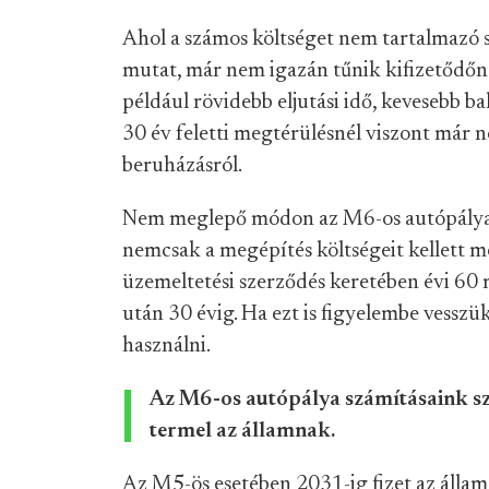
Ahol a számos költséget nem tartalmazó 
mutat, már nem igazán tűnik kifizetődőne
például rövidebb eljutási idő, kevesebb ba
30 év feletti megtérülésnél viszont már
beruházásról.
Nem meglepő módon az M6-os autópálya mé
nemcsak a megépítés költségeit kellett m
üzemeltetési szerződés keretében évi 60 m
után 30 évig. Ha ezt is figyelembe vessz
használni.
Az M6-os autópálya számításaink szer
termel az államnak.
Az M5-ös esetében 2031-ig fizet az állam 