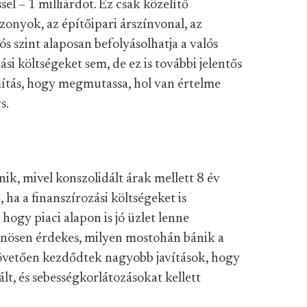
el – 1 milliárdot. Ez csak közelítő
onyok, az építőipari árszínvonal, az
 szint alaposan befolyásolhatja a valós
si költségeket sem, de ez is további jelentős
ámítás, hogy megmutassa, hol van értelme
s.
ik, mivel konszolidált árak mellett 8 év
, ha a finanszírozási költségeket is
hogy piaci alapon is jó üzlet lenne
nösen érdekes, milyen mostohán bánik a
 követően kezdődtek nagyobb javítások, hogy
ált, és sebességkorlátozásokat kellett