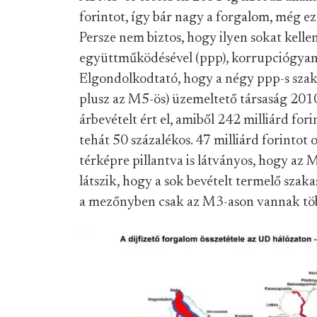
forintot, így bár nagy a forgalom, még eze
Persze nem biztos, hogy ilyen sokat kelle
együttműködésével (ppp), korrupciógyan
Elgondolkodtató, hogy a négy ppp-s szak
plusz az M5-ös) üzemeltető társaság 2010
árbevételt ért el, amiből 242 milliárd for
tehát 50 százalékos. 47 milliárd forintot o
térképre pillantva is látványos, hogy az 
látszik, hogy a sok bevételt termelő sza
a mezőnyben csak az M3-ason vannak töb