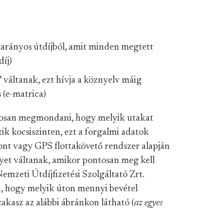
atarányos útdíjból, amit minden megtett
díj)
”
váltanak, ezt hívja a köznyelv máig
 (e-matrica)
tosan megmondani, hogy melyik utakat
k kocsiszinten, ezt a forgalmi adatok
ont vagy GPS flottakövető rendszer alapján
egyet váltanak, amikor pontosan meg kell
zeti Útdíjfizetési Szolgáltató Zrt.
i, hogy melyik úton mennyi bevétel
akasz az alábbi ábránkon látható (
az egyes