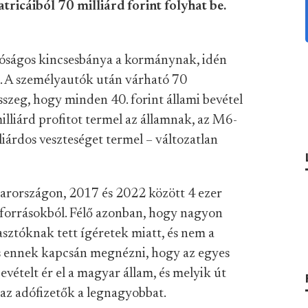
ricáiból 70 milliárd forint folyhat be.
lóságos kincsesbánya a kormánynak, idén
l. A személyautók után várható 70
sszeg, hogy minden 40. forint állami bevétel
milliárd profitot termel az államnak, az M6-
liárdos veszteséget termel – változatlan
yarországon, 2017 és 2022 között 4 ezer
 forrásokból. Félő azonban, hogy nagyon
lasztóknak tett ígéretek miatt, és nem a
s ennek kapcsán megnézni, hogy az egyes
ételt ér el a magyar állam, és melyik út
az adófizetők a legnagyobbat.