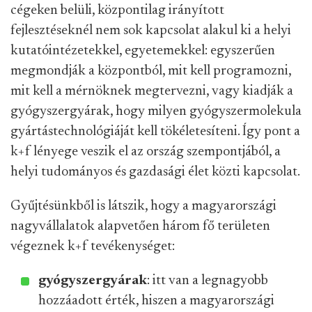
cégeken belüli, központilag irányított
fejlesztéseknél nem sok kapcsolat alakul ki a helyi
kutatóintézetekkel, egyetemekkel: egyszerűen
megmondják a központból, mit kell programozni,
mit kell a mérnöknek megtervezni, vagy kiadják a
gyógyszergyárak, hogy milyen gyógyszermolekula
gyártástechnológiáját kell tökéletesíteni. Így pont a
k+f lényege veszik el az ország szempontjából, a
helyi tudományos és gazdasági élet közti kapcsolat.
Gyűjtésünkből is látszik, hogy a magyarországi
nagyvállalatok alapvetően három fő területen
végeznek k+f tevékenységet:
gyógyszergyárak
: itt van a legnagyobb
hozzáadott érték, hiszen a magyarországi