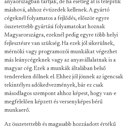
anyaországban tartják, de ha esetleg át is telepítik
máshová, ahhoz évtizedek kellenek. A gyártó
cégeknél folyamatos a fejlődés, először egyre
összetettebb gyártási folyamatokat hoznak
Magyarországra, ezeknél pedig egyre több helyi
fejlesztésre van szükség. Ha ezek jól sikerülnek,
mérnöki vagy programozói munkákat végezhet
más leánycégeknek vagy az anyavállalatnak is a
magyar cég. Ezek a munkák általában belső
tendereken dőlnek el. Ehhez jól jönnek az igencsak
tekintélyes adókedvezmények, bár ez csak
másodlagos szempont ahhoz képest, hogy van-e
megfelelően képzett és versenyképes bérű
munkaerő.
Az összetettebb és magasabb hozzáadott értékű