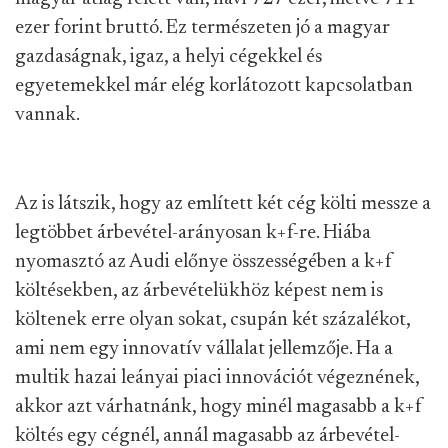
ezer forint bruttó. Ez természeten jó a magyar
gazdaságnak, igaz, a helyi cégekkel és
egyetemekkel már elég korlátozott kapcsolatban
vannak.
Az is látszik, hogy az említett két cég költi messze a
legtöbbet árbevétel-arányosan k+f-re. Hiába
nyomasztó az Audi előnye összességében a k+f
költésekben, az árbevételükhöz képest nem is
költenek erre olyan sokat, csupán két százalékot,
ami nem egy innovatív vállalat jellemzője. Ha a
multik hazai leányai piaci innovációt végeznének,
akkor azt várhatnánk, hogy minél magasabb a k+f
költés egy cégnél, annál magasabb az árbevétel-