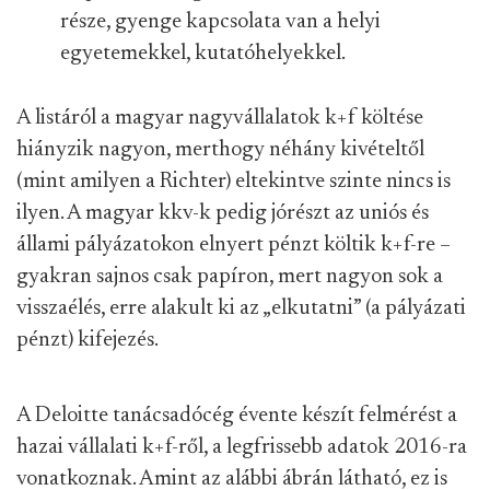
része, gyenge kapcsolata van a helyi
egyetemekkel, kutatóhelyekkel.
A listáról a magyar nagyvállalatok k+f költése
hiányzik nagyon, merthogy néhány kivételtől
(mint amilyen a Richter) eltekintve szinte nincs is
ilyen. A magyar kkv-k pedig jórészt az uniós és
állami pályázatokon elnyert pénzt költik k+f-re –
gyakran sajnos csak papíron, mert nagyon sok a
visszaélés, erre alakult ki az „elkutatni” (a pályázati
pénzt) kifejezés.
A Deloitte tanácsadócég évente készít felmérést a
hazai vállalati k+f-ről, a legfrissebb adatok 2016-ra
vonatkoznak. Amint az alábbi ábrán látható, ez is