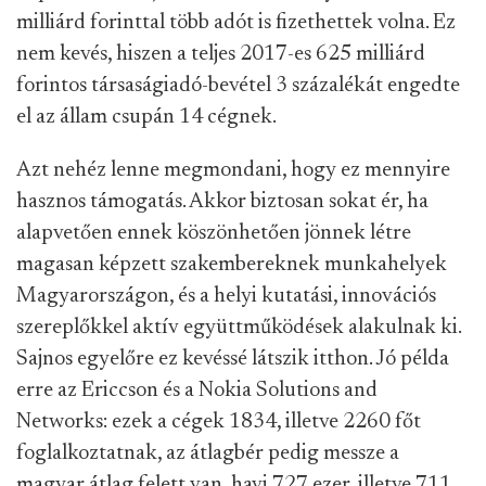
milliárd forinttal több adót is fizethettek volna. Ez
nem kevés, hiszen a teljes 2017-es 625 milliárd
forintos társaságiadó-bevétel 3 százalékát engedte
el az állam csupán 14 cégnek.
Azt nehéz lenne megmondani, hogy ez mennyire
hasznos támogatás. Akkor biztosan sokat ér, ha
alapvetően ennek köszönhetően jönnek létre
magasan képzett szakembereknek munkahelyek
Magyarországon, és a helyi kutatási, innovációs
szereplőkkel aktív együttműködések alakulnak ki.
Sajnos egyelőre ez kevéssé látszik itthon. Jó példa
erre az Ericcson és a Nokia Solutions and
Networks: ezek a cégek 1834, illetve 2260 főt
foglalkoztatnak, az átlagbér pedig messze a
magyar átlag felett van, havi 727 ezer, illetve 711