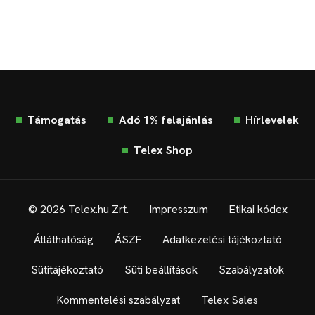
Támogatás
Adó 1% felajánlás
Hírlevelek
Telex Shop
© 2026 Telex.hu Zrt.
Impresszum
Etikai kódex
Átláthatóság
ÁSZF
Adatkezelési tájékoztató
Sütitájékoztató
Süti beállítások
Szabályzatok
Kommentelési szabályzat
Telex Sales