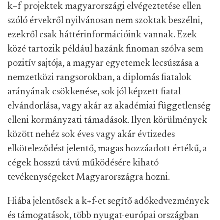
k+f projektek magyarországi elvégeztetése ellen
szóló érvekről nyilvánosan nem szoktak beszélni,
ezekről csak háttérinformációink vannak. Ezek
közé tartozik például hazánk finoman szólva sem
pozitív sajtója, a magyar egyetemek lecsúszása a
nemzetközi rangsorokban, a diplomás fiatalok
arányának csökkenése, sok jól képzett fiatal
elvándorlása, vagy akár az akadémiai függetlenség
elleni kormányzati támadások. Ilyen körülmények
között nehéz sok éves vagy akár évtizedes
elköteleződést jelentő, magas hozzáadott értékű, a
cégek hosszú távú működésére kiható
tevékenységeket Magyarországra hozni.
Hiába jelentősek a k+f-et segítő adókedvezmények
és támogatások, több nyugat-európai országban