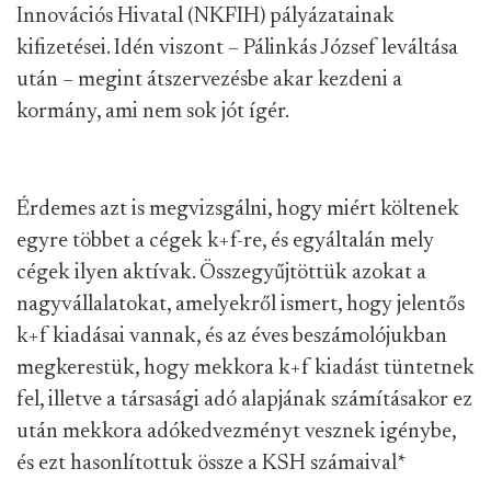
Innovációs Hivatal (NKFIH) pályázatainak
kifizetései. Idén viszont – Pálinkás József leváltása
után – megint átszervezésbe akar kezdeni a
kormány, ami nem sok jót ígér.
Érdemes azt is megvizsgálni, hogy miért költenek
egyre többet a cégek k+f-re, és egyáltalán mely
cégek ilyen aktívak. Összegyűjtöttük azokat a
nagyvállalatokat, amelyekről ismert, hogy jelentős
k+f kiadásai vannak, és az éves beszámolójukban
megkerestük, hogy mekkora k+f kiadást tüntetnek
fel, illetve a társasági adó alapjának számításakor ez
után mekkora adókedvezményt vesznek igénybe,
és ezt hasonlítottuk össze a KSH számaival
*