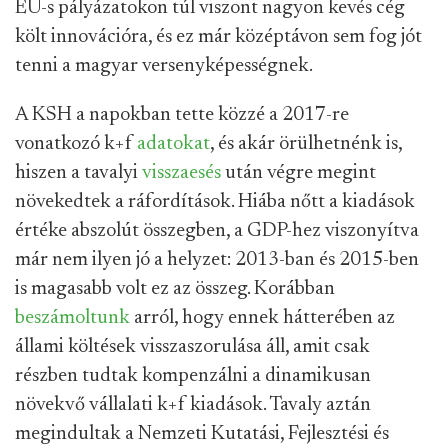
EU-s pályázatokon túl viszont nagyon kevés cég
költ innovációra, és ez már középtávon sem fog jót
tenni a magyar versenyképességnek.
A KSH a napokban tette közzé a 2017-re
vonatkozó k+f
adatokat
, és akár örülhetnénk is,
hiszen a tavalyi
visszaesés
után végre megint
növekedtek a ráfordítások. Hiába nőtt a kiadások
értéke abszolút összegben, a GDP-hez viszonyítva
már nem ilyen jó a helyzet: 2013-ban és 2015-ben
is magasabb volt ez az összeg. Korábban
beszámoltunk
arról, hogy ennek hátterében az
állami költések visszaszorulása áll, amit csak
részben tudtak kompenzálni a dinamikusan
növekvő vállalati k+f kiadások. Tavaly aztán
megindultak a Nemzeti Kutatási, Fejlesztési és