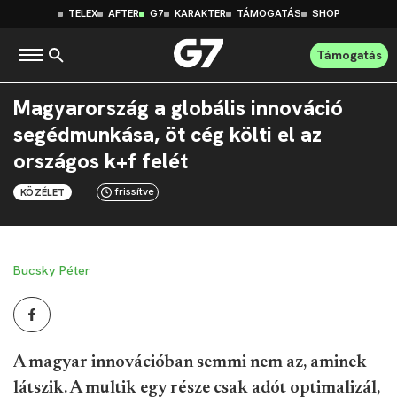
TELEX
AFTER
G7
KARAKTER
TÁMOGATÁS
SHOP
Támogatás
Magyarország a globális innováció
segédmunkása, öt cég költi el az
országos k+f felét
frissítve
KÖZÉLET
Bucsky Péter
A magyar innovációban semmi nem az, aminek
látszik. A multik egy része csak adót optimalizál,