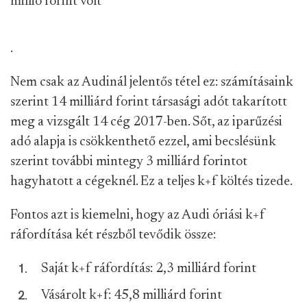
millió forint volt
*
.
Nem csak az Audinál jelentős tétel ez: számításaink
szerint 14 milliárd forint társasági adót takarított
meg a vizsgált 14 cég 2017-ben. Sőt, az iparűzési
adó alapja is csökkenthető ezzel, ami becslésünk
szerint további mintegy 3 milliárd forintot
hagyhatott a cégeknél. Ez a teljes k+f költés tizede.
Fontos azt is kiemelni, hogy az Audi óriási k+f
ráfordítása két részből tevődik össze:
Saját k+f ráfordítás: 2,3 milliárd forint
Vásárolt k+f: 45,8 milliárd forint