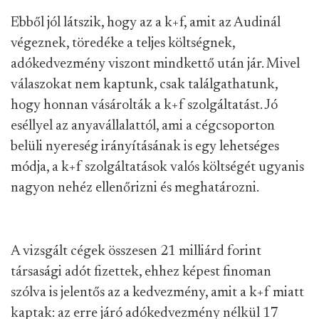
Ebből jól látszik, hogy az a k+f, amit az Audinál
végeznek, töredéke a teljes költségnek,
adókedvezmény viszont mindkettő után jár. Mivel
válaszokat nem kaptunk, csak találgathatunk,
hogy honnan vásárolták a k+f szolgáltatást. Jó
eséllyel az anyavállalattól, ami a cégcsoporton
belüli nyereség irányításának is egy lehetséges
módja, a k+f szolgáltatások valós költségét ugyanis
nagyon nehéz ellenőrizni és meghatározni.
A vizsgált cégek összesen 21 milliárd forint
társasági adót fizettek, ehhez képest finoman
szólva is jelentős az a kedvezmény, amit a k+f miatt
kaptak: az erre járó adókedvezmény nélkül 17