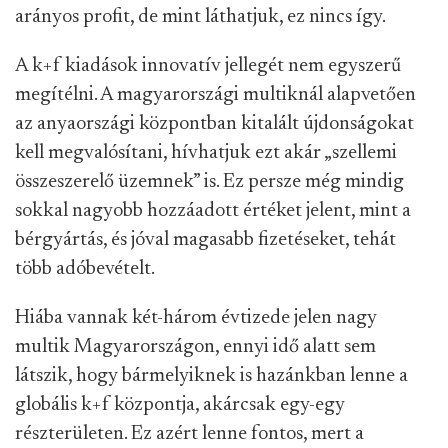
arányos profit, de mint láthatjuk, ez nincs így.
A k+f kiadások innovatív jellegét nem egyszerű
megítélni. A magyarországi multiknál alapvetően
az anyaországi központban kitalált újdonságokat
kell megvalósítani, hívhatjuk ezt akár „szellemi
összeszerelő üzemnek” is. Ez persze még mindig
sokkal nagyobb hozzáadott értéket jelent, mint a
bérgyártás, és jóval magasabb fizetéseket, tehát
több adóbevételt.
Hiába vannak két-három évtizede jelen nagy
multik Magyarországon, ennyi idő alatt sem
látszik, hogy bármelyiknek is hazánkban lenne a
globális k+f központja, akárcsak egy-egy
részterületen. Ez azért lenne fontos, mert a