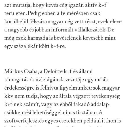
azt mutatja, hogy kevés cég igazán aktív k+f
területen. Pedig ebben a felmérésben csak
körülbelül félszáz magyar cég vett részt, ezek eleve
a nagyobb és jobban informált vállalkozások. De
még ezek harmada is bevételének kevesebb mint
egy százalékát költi k+f-re.
Márkus Csaba, a Deloitte k+f és állami
támogatások üzletágának vezetője egy másik
érdekességre is felhívta figyelmünket: sok magyar
kkv nem tudja, hogy az általa végzett tevékenység
k+f-nek számít, vagy az ebből fakadó adóalap-
csökkentési lehetőséggel nincs tisztában. A
szoftverfejlesztés egyes esetekben például itthon is