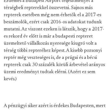
Érdemes a Budapest Airport teljesítményét a
térségbeli repterekkel összevetni. Sajnos más
repterek esetében még nem érhetők el a 2017-es
beszámolók, ezért csak 2016-os adatokat tudunk
mutatni. Az viszont ezeken is látszik, hogy a 2017-
es rekord év előtt is már a budapesti repteret
üzemeltető vállalkozás nyeresége kiugró volt a
térség többi repteréhez képest. A kisebb pozsonyi
reptér még veszteséges is, de a prágai és a bécsi
repterek csak 30 százalék körüli árbevétel-arányos
üzemi eredményt tudtak elérni. (Azért ez sem
kevés.)
A pénzügyi siker azért is érdekes Budapesten, mert