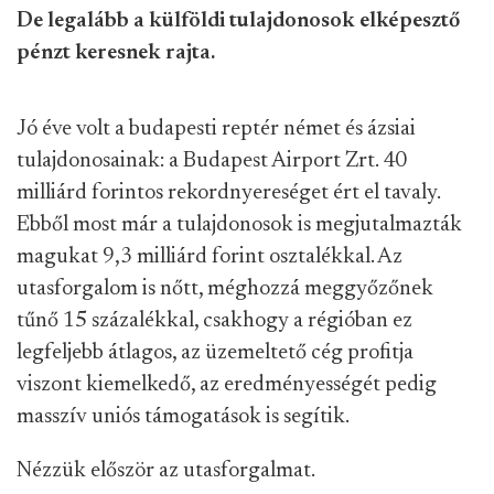
De legalább a külföldi tulajdonosok elképesztő
pénzt keresnek rajta.
Jó éve volt a budapesti reptér német és ázsiai
tulajdonosainak: a Budapest Airport Zrt. 40
milliárd forintos rekordnyereséget ért el tavaly.
Ebből most már a tulajdonosok is megjutalmazták
magukat 9,3 milliárd forint osztalékkal. Az
utasforgalom is nőtt, méghozzá meggyőzőnek
tűnő 15 százalékkal, csakhogy a régióban ez
legfeljebb átlagos, az üzemeltető cég profitja
viszont kiemelkedő, az eredményességét pedig
masszív uniós támogatások is segítik.
Nézzük először az utasforgalmat.