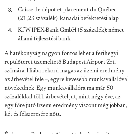
Caisse de dépot et placement du Québec
(21,23 százalék): kanadai befektetési alap
KfW IPEX-Bank GmbH (5 százalék): német
állami fejlesztési bank
A hatékonyság nagyon fontos lehet a ferihegyi
repülőteret üzemeltető Budapest Airport Zrt.
számára. Hiába rekord magas az üzemi eredmény –
az árbevétel fele –, egyre kevesebb munkavállalóval
növekednek. Egy munkavállalóra ma már 50
százalékkal több árbevétel jut, mint négy éve, az
egy főre jutó üzemi eredmény viszont még jobban,
két és félszeresére nőtt.