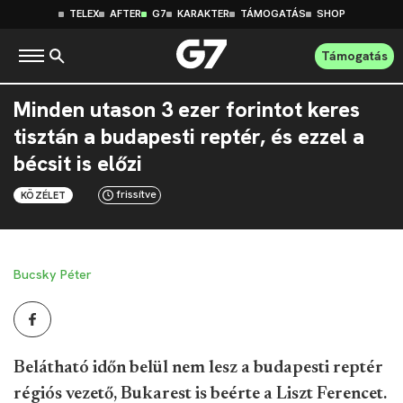
TELEX
AFTER
G7
KARAKTER
TÁMOGATÁS
SHOP
Támogatás
Minden utason 3 ezer forintot keres
tisztán a budapesti reptér, és ezzel a
bécsit is előzi
frissítve
KÖZÉLET
Bucsky Péter
Belátható időn belül nem lesz a budapesti reptér
régiós vezető, Bukarest is beérte a Liszt Ferencet.