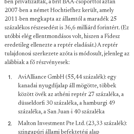
ben privatizálták, a brit BAA-csoporttól aztán
2007-ben a német Hochtiefhez került, amely
2011-ben megkapta az államtól a maradék 25
százalékos részesedést is 36,6 milliárd forintért. (Ez
utóbbi elég ellentmondásos volt, hiszen a Fidesz
eredetileg ellenezte a reptér eladását.) A reptér
tulajdonosi szerkezete azóta is módosult, jelenleg az
alábbiak a fő részvényesek:
AviAlliance GmbH (55,44 százalék): egy
kanadai nyugdíjalap áll mögötte, többek
között övék az athéni reptér 27 százaléka, a
düsseldorfi 30 százaléka, a hamburgi 49
százaléka, a San Juan-i 40 százaléka
Malton Investment Pte Ltd. (23,33 százalék):
szingapúri állami befektetési alap