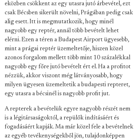
eközben csökkent az egy utasra jutó árbevétel, ezt
csak Bécsben sikerült növelni, Prágában pedig csak
alig esett. Itt is megmutatkozik, hogy minél
nagyobb egy reptér, annál több bevételt lehet
elérni. Ezen a téren a Budapest Airport ügyesebb,
mint a prágai reptér üzemeltetője, hiszen közel
azonos forgalom mellett több mint 10 százalékkal
nagyobb egy főre jutó bevételt ért el. Ha a profitot
nézzük, akkor viszont még látványosabb, hogy
milyen ügyesen üzemeltetik a budapesti repteret,
egy utasra a bécsinél is nagyobb profit jut.
A repterek a bevételük egyre nagyobb részét nem
is a légitársaságoktól, a repülők indításáért és
fogadásáért kapják. Ma már közel fele a bevételnek
az egyéb tevékenységekből jön, tulajdonképpen