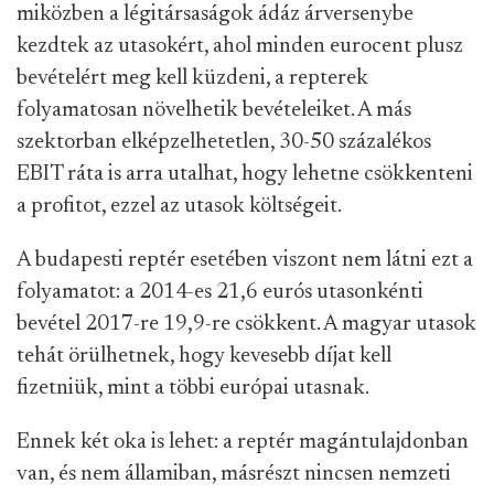
miközben a légitársaságok ádáz árversenybe
kezdtek az utasokért, ahol minden eurocent plusz
bevételért meg kell küzdeni, a repterek
folyamatosan növelhetik bevételeiket. A más
szektorban elképzelhetetlen, 30-50 százalékos
EBIT ráta is arra utalhat, hogy lehetne csökkenteni
a profitot, ezzel az utasok költségeit.
A budapesti reptér esetében viszont nem látni ezt a
folyamatot: a 2014-es 21,6 eurós utasonkénti
bevétel 2017-re 19,9-re csökkent. A magyar utasok
tehát örülhetnek, hogy kevesebb díjat kell
fizetniük, mint a többi európai utasnak.
Ennek két oka is lehet: a reptér magántulajdonban
van, és nem államiban, másrészt nincsen nemzeti