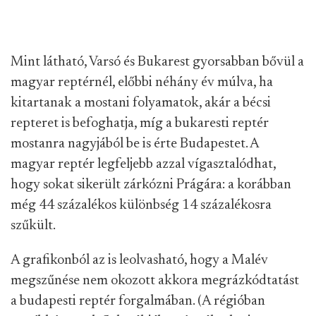
Mint látható, Varsó és Bukarest gyorsabban bővül a
magyar reptérnél, előbbi néhány év múlva, ha
kitartanak a mostani folyamatok, akár a bécsi
repteret is befoghatja, míg a bukaresti reptér
mostanra nagyjából be is érte Budapestet. A
magyar reptér legfeljebb azzal vígasztalódhat,
hogy sokat sikerült zárkózni Prágára: a korábban
még 44 százalékos különbség 14 százalékosra
szűkült.
A grafikonból az is leolvasható, hogy a Malév
megszűnése nem okozott akkora megrázkódtatást
a budapesti reptér forgalmában. (A régióban