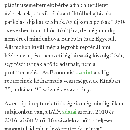
plázát üzemeltetnek: bérbe adják a területet
üzleteknek, a taxiktól és autóktól behajtási és
parkolási díjakat szednek. Az új koncepció az 1980-
as években indult hódító útjára, de még mindig
nem ért el mindenhova. Európán és az Egyesült
Államokon kívül még a legtöbb reptér állami
kézben van, és a nemzeti légitársaság kiszolgálását,
segítését tartják a fő feladatnak, nem a
profittermelést. Az Economist
szerint
a világ
reptereinek kétharmada veszteséges, de Kínában
75, Indiában 90 százalék ez az arány.
Az európai repterek többsége is még mindig állami
tulajdonban van, a IATA
adatai
szerint 2010 és
2016 között 9-ről 16 százalékra nőtt a teljesen
magántulajdonban lévő repterek aránya
*