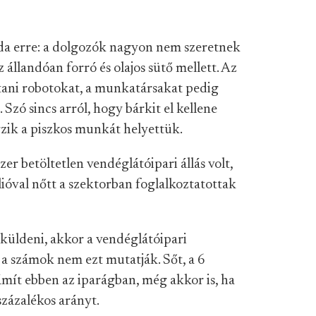
da erre: a dolgozók nagyon nem szeretnek
állandóan forró és olajos sütő mellett. Az
tani robotokat, a munkatársakat pedig
Szó sincs arról, hogy bárkit el kellene
égzik a piszkos munkát helyettük.
r betöltetlen vendéglátóipari állás volt,
lióval nőtt a szektorban foglalkoztatottak
lküldeni, akkor a vendéglátóipari
 számok nem ezt mutatják. Sőt, a 6
mít ebben az iparágban, még akkor is, ha
százalékos arányt.