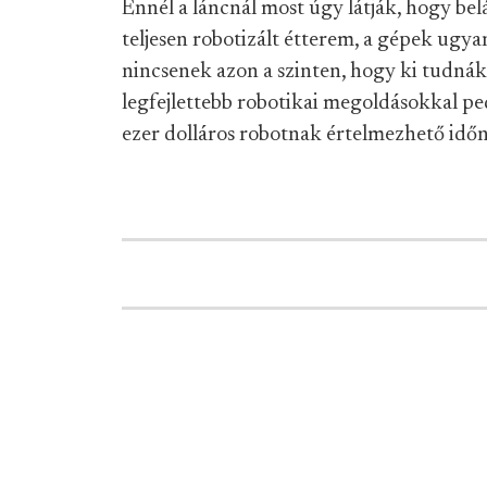
Ennél a láncnál most úgy látják, hogy bel
teljesen robotizált étterem, a gépek ugyan
nincsenek azon a szinten, hogy ki tudnák
legfejlettebb robotikai megoldásokkal pe
ezer dolláros robotnak értelmezhető időn