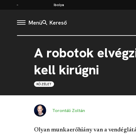
Ibolya
Menü
Kereső
A robotok elvégz
kell kirúgni
KÖZÉLET
Torontáli Zoltán
Olyan munkaerőhiány van a vendéglátá