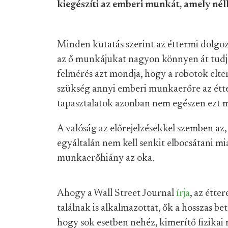
kiegészíti az emberi munkát, amely nél
Minden kutatás szerint az éttermi dolgoz
az ő munkájukat nagyon könnyen át tudj
felmérés azt mondja, hogy a robotok elter
szükség annyi emberi munkaerőre az étt
tapasztalatok azonban nem egészen ezt m
A valóság az előrejelzésekkel szemben az
egyáltalán nem kell senkit elbocsátani mi
munkaerőhiány az oka.
Ahogy a Wall Street Journal
írja
, az étt
találnak is alkalmazottat, ők a hosszas b
hogy sok esetben nehéz, kimerítő fizikai 