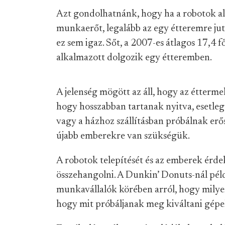
Azt gondolhatnánk, hogy ha a robotok al
munkaerőt, legalább az egy étteremre ju
ez sem igaz. Sőt, a 2007-es átlagos 17,4 
alkalmazott dolgozik egy étteremben.
A jelenség mögött az áll, hogy az étterme
hogy hosszabban tartanak nyitva, esetleg 
vagy a házhoz szállításban próbálnak erő
újabb emberekre van szükségük.
A robotok telepítését és az emberek érde
összehangolni. A Dunkin’ Donuts-nál példá
munkavállalók körében arról, hogy mily
hogy mit próbáljanak meg kiváltani gépe