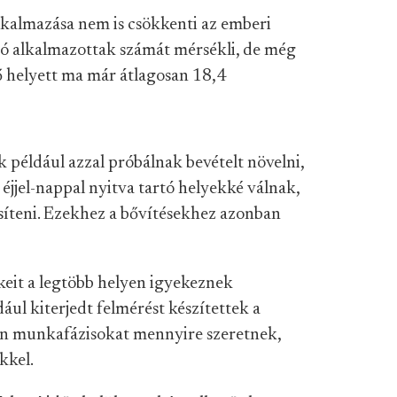
kalmazása nem is csökkenti az emberi
tó alkalmazottak számát mérsékli, de még
fő helyett ma már átlagosan 18,4
k például azzal próbálnak bevételt növelni,
éjjel-nappal nyitva tartó helyekké válnak,
síteni. Ezekhez a bővítésekhez azonban
keit a legtöbb helyen igyekeznek
ul kiterjedt felmérést készítettek a
en munkafázisokat mennyire szeretnek,
kkel.