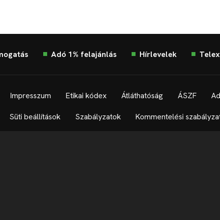
mogatás
Adó 1% felajánlás
Hírlevelek
Telex
Impresszum
Etikai kódex
Átláthatóság
ÁSZF
Ad
Süti beállítások
Szabályzatok
Kommentelési szabályza