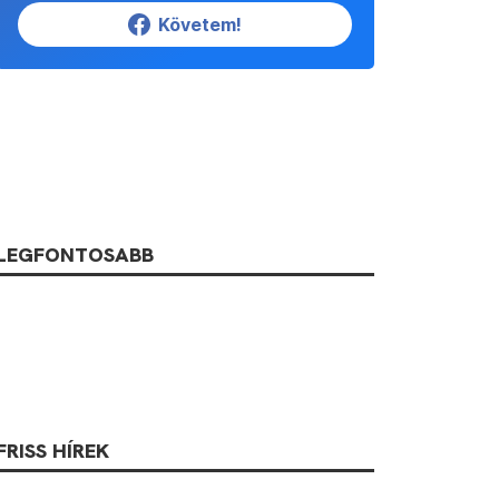
Követem!
LEGFONTOSABB
FRISS HÍREK