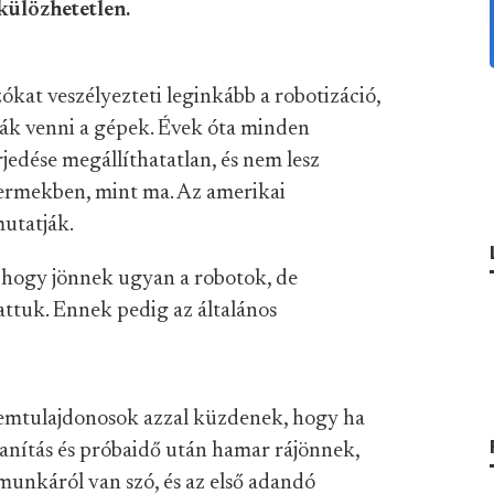
külözhetetlen.
ókat veszélyezteti leginkább a robotizáció,
ák venni a gépek. Évek óta minden
jedése megállíthatatlan, és nem lesz
ermekben, mint ma. Az amerikai
utatják.
, hogy jönnek ugyan a robotok, de
attuk. Ennek pedig az általános
eremtulajdonosok azzal küzdenek, hogy ha
etanítás és próbaidő után hamar rájönnek,
munkáról van szó, és az első adandó