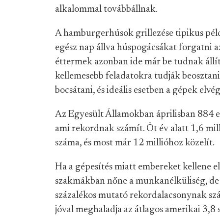
alkalommal továbbállnak.
A hamburgerhúsok grillezése tipikus pél
egész nap állva húspogácsákat forgatni az 
éttermek azonban ide már be tudnak állí
kellemesebb feladatokra tudják beosztani. 
bocsátani, és ideális esetben a gépek elv
Az Egyesült Államokban áprilisban 884 eze
ami rekordnak számít. Öt év alatt 1,6 mil
száma, és most már 12 millióhoz közelít.
Ha a gépesítés miatt embereket kellene e
szakmákban nőne a munkanélküliség, de a
százalékos mutató rekordalacsonynak szá
jóval meghaladja az átlagos amerikai 3,8 