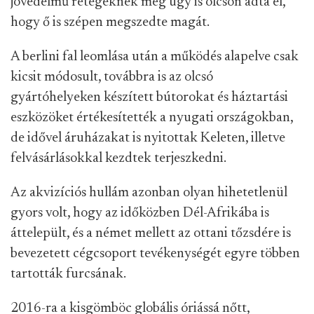
jövedelmű rétegeknek még úgy is olcsón adta el,
hogy ő is szépen megszedte magát.
A berlini fal leomlása után a működés alapelve csak
kicsit módosult, továbbra is az olcsó
gyártóhelyeken készített bútorokat és háztartási
eszközöket értékesítették a nyugati országokban,
de idővel áruházakat is nyitottak Keleten, illetve
felvásárlásokkal kezdtek terjeszkedni.
Az akvizíciós hullám azonban olyan hihetetlenül
gyors volt, hogy az időközben Dél-Afrikába is
áttelepült, és a német mellett az ottani tőzsdére is
bevezetett cégcsoport tevékenységét egyre többen
tartották furcsának.
2016-ra a kisgömböc globális óriássá nőtt,