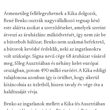
Átmenetileg fellélegezhetnek a Kika dolgozói,
René Benko osztrák nagyvállalkozó tegnap késő
este aláírta azokat a szerződéseket, amelyek szerint
átveszi az áruházlánc működtetését, így nem zár be
a bútorbolt-hálózat. Benko nem szakmai befektető,
a bútorok kevésbé érdeklik, neki az ingatlanokra
volt szüksége. Signa nevű cége 68 áruházat vásárol
meg, főleg Ausztriában és néhány kelet-európai
országban, potom 490 millió euróért. A Kika eddigi
tulajdonosa azonban így is örülhet, hogy sikerül
kitáncolnia az üzletből, hiszen tavaly év vége óta a
haláltusáját vívja.
Benko az ingatlanok mellett a Kika (és Ausztriában