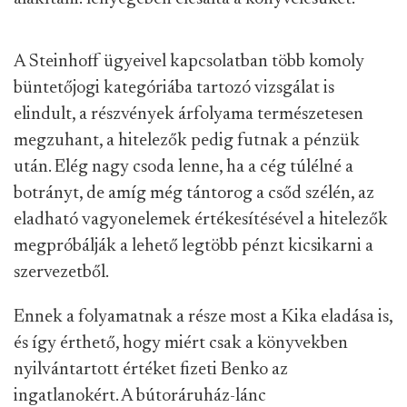
A Steinhoff ügyeivel kapcsolatban több komoly
büntetőjogi kategóriába tartozó vizsgálat is
elindult, a részvények árfolyama természetesen
megzuhant, a hitelezők pedig futnak a pénzük
után. Elég nagy csoda lenne, ha a cég túlélné a
botrányt, de amíg még tántorog a csőd szélén, az
eladható vagyonelemek értékesítésével a hitelezők
megpróbálják a lehető legtöbb pénzt kicsikarni a
szervezetből.
Ennek a folyamatnak a része most a Kika eladása is,
és így érthető, hogy miért csak a könyvekben
nyilvántartott értéket fizeti Benko az
ingatlanokért. A bútoráruház-lánc