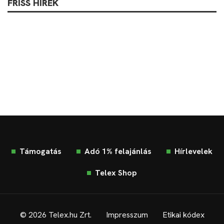
FRISS HÍREK
Támogatás
Adó 1% felajánlás
Hírlevelek
Telex Shop
© 2026 Telex.hu Zrt.
Impresszum
Etikai kódex