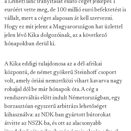
a Leiner) lánc irányítását ellátó céget jelképes 1
euróért vette meg, de 100 millió euró befektetést is
vállalt, mert a céget alaposan át kell szervezni.
Hogy ez mit jelent a Magyarországon hat üzlettel
jelen lévő Kika dolgozóinak, az a következő
hónapokban derül ki.
A Kika eddigi tulajdonosa az a dél-afrikai
központú, de német gyökerű Steinhoff csoport
volt, amely óriási nemzetközi vihart kavarva nagy
robajjal dől be már hónapok óta. A cég a
rendszerváltás előtt indult Németországban, egy
borzasztóan egyszerű arbitrázs lehetőséget
kihasználva: az NDK-ban gyártott bútorokat
átvitte az NSZK-ba, és ott az alacsonyabb