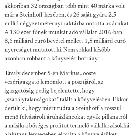
akkoriban 32 országban több mint 40 márka volt
már a Steinhoff kezében, és 26 saját gyára 2,5
millió négyzetméternyi raktárba ontotta az árukat.
A 130 ezer főnek munkát adó vállalat 2016-ban
8,6 milliárd euró bevétel mellett 1,5 milliárd euró
nyereséget mutatott ki. Nem sokkal később
azonban robbant a könyvelési botrány.
Tavaly december 5-én Markus Jooste
vezérigazgató lemondott a posztjáról, az
igazgatóság pedig bejelentette, hogy
„szabálytalanságokat” talált a könyvelésben. Ekkor
derült ki, hogy miért tudta a Steinhoff a rosszul
menő felvásárolt áruházláncokat egyik pillanatról
a másikra bőséges profitot termelő vállalkozásokká
alakítani: lényegében elcsalta a könyvelésüket.