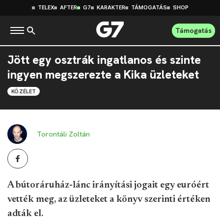
TELEX
AFTER
G7
KARAKTER
TÁMOGATÁS
SHOP
Támogatás
Jött egy osztrák ingatlanos és szinte
ingyen megszerezte a Kika üzleteket
KÖZÉLET
Torontáli Zoltán
A bútoráruház-lánc irányítási jogait egy euróért
vették meg, az üzleteket a könyv szerinti értéken
adták el.