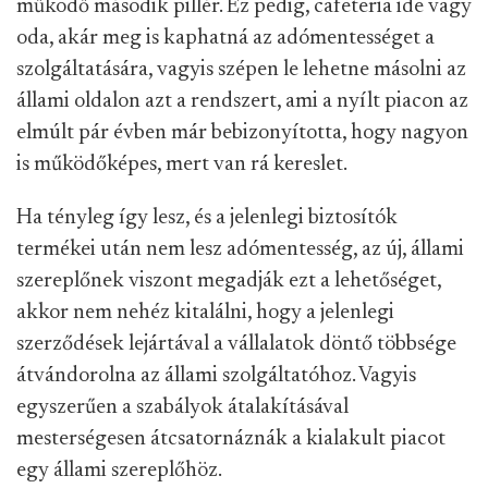
működő második pillér. Ez pedig, cafeteria ide vagy
oda, akár meg is kaphatná az adómentességet a
szolgáltatására, vagyis szépen le lehetne másolni az
állami oldalon azt a rendszert, ami a nyílt piacon az
elmúlt pár évben már bebizonyította, hogy nagyon
is működőképes, mert van rá kereslet.
Ha tényleg így lesz, és a jelenlegi biztosítók
termékei után nem lesz adómentesség, az új, állami
szereplőnek viszont megadják ezt a lehetőséget,
akkor nem nehéz kitalálni, hogy a jelenlegi
szerződések lejártával a vállalatok döntő többsége
átvándorolna az állami szolgáltatóhoz. Vagyis
egyszerűen a szabályok átalakításával
mesterségesen átcsatornáznák a kialakult piacot
egy állami szereplőhöz.