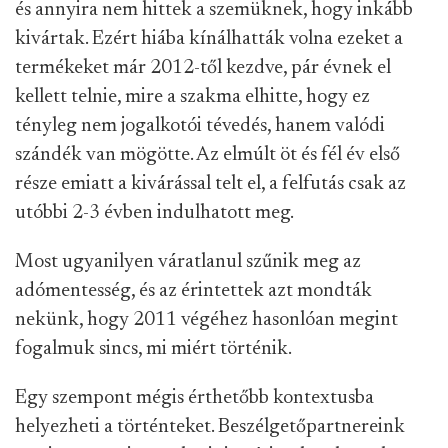
és annyira nem hittek a szemüknek, hogy inkább
kivártak. Ezért hiába kínálhatták volna ezeket a
termékeket már 2012-től kezdve, pár évnek el
kellett telnie, mire a szakma elhitte, hogy ez
tényleg nem jogalkotói tévedés, hanem valódi
szándék van mögötte. Az elmúlt öt és fél év első
része emiatt a kivárással telt el, a felfutás csak az
utóbbi 2-3 évben indulhatott meg.
Most ugyanilyen váratlanul szűnik meg az
adómentesség, és az érintettek azt mondták
nekünk, hogy 2011 végéhez hasonlóan megint
fogalmuk sincs, mi miért történik.
Egy szempont mégis érthetőbb kontextusba
helyezheti a történteket. Beszélgetőpartnereink