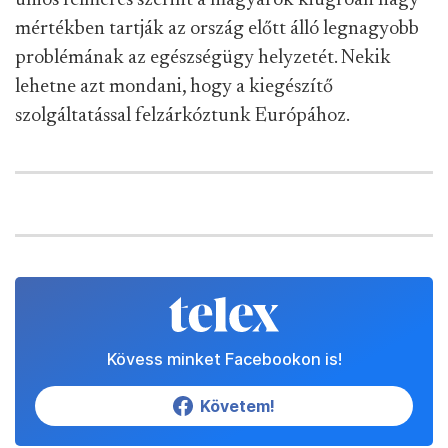
uniós felmérés szerint a magyarok kiugróan nagy
mértékben tartják az ország előtt álló legnagyobb
problémának az egészségügy helyzetét. Nekik
lehetne azt mondani, hogy a kiegészítő
szolgáltatással felzárkóztunk Európához.
Kövess minket Facebookon is!
Követem!