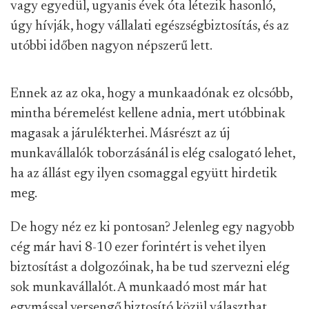
vagy egyedül, ugyanis évek óta létezik hasonló,
úgy hívják, hogy vállalati egészségbiztosítás, és az
utóbbi időben nagyon népszerű lett.
Ennek az az oka, hogy a munkaadónak ez olcsóbb,
mintha béremelést kellene adnia, mert utóbbinak
magasak a járulékterhei. Másrészt az új
munkavállalók toborzásánál is elég csalogató lehet,
ha az állást egy ilyen csomaggal együtt hirdetik
meg.
De hogy néz ez ki pontosan? Jelenleg egy nagyobb
cég már havi 8-10 ezer forintért is vehet ilyen
biztosítást a dolgozóinak, ha be tud szervezni elég
sok munkavállalót. A munkaadó most már hat
egymással versengő biztosító közül választhat