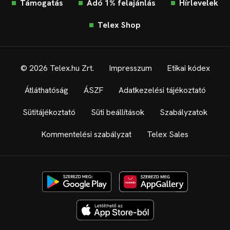
Támogatás
Adó 1% felajánlás
Hírlevelek
Telex Shop
© 2026 Telex.hu Zrt.
Impresszum
Etikai kódex
Átláthatóság
ÁSZF
Adatkezelési tájékoztató
Sütitájékoztató
Süti beállítások
Szabályzatok
Kommentelési szabályzat
Telex Sales