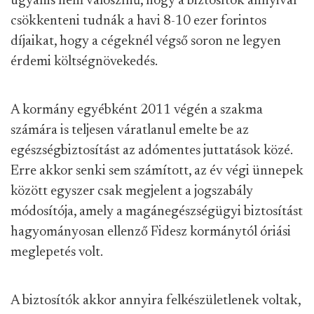
ugyanis nem valószínű, hogy a biztosítók annyival
csökkenteni tudnák a havi 8-10 ezer forintos
díjaikat, hogy a cégeknél végső soron ne legyen
érdemi költségnövekedés.
A kormány egyébként 2011 végén a szakma
számára is teljesen váratlanul emelte be az
egészségbiztosítást az adómentes juttatások közé.
Erre akkor senki sem számított, az év végi ünnepek
között egyszer csak megjelent a jogszabály
módosítója, amely a magánegészségügyi biztosítást
hagyományosan ellenző Fidesz kormánytól óriási
meglepetés volt.
A biztosítók akkor annyira felkészületlenek voltak,