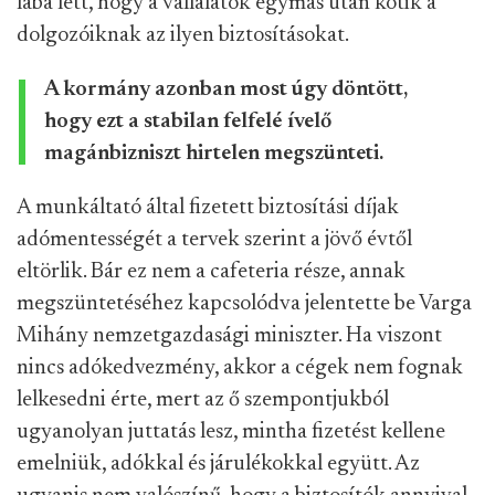
lába lett, hogy a vállalatok egymás után kötik a
dolgozóiknak az ilyen biztosításokat.
A kormány azonban most úgy döntött,
hogy ezt a stabilan felfelé ívelő
magánbizniszt hirtelen megszünteti.
A munkáltató által fizetett biztosítási díjak
adómentességét a tervek szerint a jövő évtől
eltörlik. Bár ez nem a cafeteria része, annak
megszüntetéséhez kapcsolódva jelentette be Varga
Mihány nemzetgazdasági miniszter. Ha viszont
nincs adókedvezmény, akkor a cégek nem fognak
lelkesedni érte, mert az ő szempontjukból
ugyanolyan juttatás lesz, mintha fizetést kellene
emelniük, adókkal és járulékokkal együtt. Az