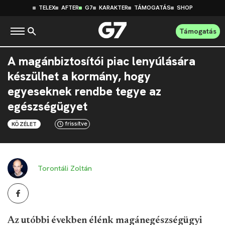
TELEX
AFTER
G7
KARAKTER
TÁMOGATÁS
SHOP
Támogatás
A magánbiztosítói piac lenyúlására
készülhet a kormány, hogy
egyeseknek rendbe tegye az
egészségügyet
frissítve
KÖZÉLET
Torontáli Zoltán
Az utóbbi években élénk magánegészségügyi