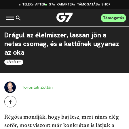
TELEX
AFTER
G7
KARAKTER
TÁMOGATÁS
SHOP
Támogatás
Drágul az élelmiszer, lassan jön a
netes csomag, és a kettőnek ugyanaz
az oka
KÖZÉLET
Torontáli Zoltán
Régóta mondják, hogy baj lesz, mert nincs elég
sofőr, most viszont már konkrétan is látjuk a