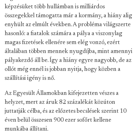
képzésüket több hullámban is milliárdos
összegekkel támogatta már a kormány, a hiány alig
enyhült az elmúlt években. A probléma világszerte
hasonló: a fiatalok számára a pálya a viszonylag
magas fizetések ellenére sem elég vonzó, ezért
általában többen mennek nyugdíjba, mint amennyi
pályakezdő áll be. Így a hiány egyre nagyobb, de az
ollót még ennél is jobban nyitja, hogy közben a
szállítási igény is nő.
Az Egyesült Államokban kifejezetten vészes a
helyzet, mert az áruk 82 százalékát közúton
juttatják célba, és az előzetes becslések szerint 10
éven belül összesen 900 ezer sofőrt kellene
munkába állítani.