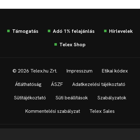
Támogatás
Adó 1% felajánlás
Hírlevelek
Telex Shop
© 2026 Telex.hu Zrt.
Impresszum
Etikai kódex
Átláthatóság
ÁSZF
Adatkezelési tájékoztató
Sütitájékoztató
Süti beállítások
Szabályzatok
Kommentelési szabályzat
Telex Sales