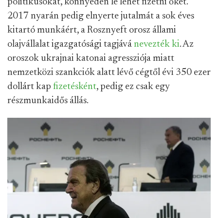
politikusokat, könnyedén le lehet fizetni őket.
2017 nyarán pedig elnyerte jutalmát a sok éves
kitartó munkáért, a Rosznyeft orosz állami
olajvállalat igazgatósági tagjává
nevezték ki
. Az
oroszok ukrajnai katonai agressziója miatt
nemzetközi szankciók alatt lévő cégtől évi 350 ezer
dollárt kap
fizetésként
, pedig ez csak egy
részmunkaidős állás.