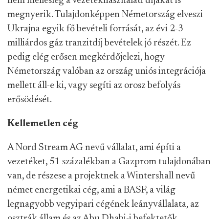
nem mellesleg a vezetékhasználati díjakat is
megnyerik. Tulajdonképpen Németország elveszi
Ukrajna egyik fő bevételi forrását, az évi 2-3
milliárdos gáz tranzitdíj bevételek jó részét. Ez
pedig elég erősen megkérdőjelezi, hogy
Németország valóban az ország uniós integrációja
mellett áll-e ki, vagy segíti az orosz befolyás
erősödését.
Kellemetlen cég
A Nord Stream AG nevű vállalat, ami építi a
vezetéket, 51 százalékban a Gazprom tulajdonában
van, de részese a projektnek a Wintershall nevű
német energetikai cég, ami a BASF, a világ
legnagyobb vegyipari cégének leányvállalata, az
osztrák állam és az Abu Dhabi-i befektetők