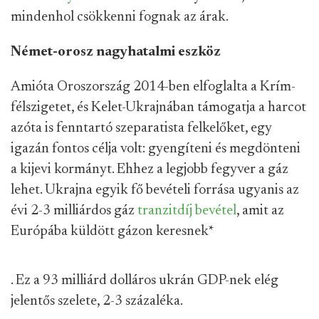
mindenhol csökkenni fognak az árak.
Német-orosz nagyhatalmi eszköz
Amióta Oroszország 2014-ben elfoglalta a Krím-
félszigetet, és Kelet-Ukrajnában támogatja a harcot
azóta is fenntartó szeparatista felkelőket, egy
igazán fontos célja volt: gyengíteni és megdönteni
a kijevi kormányt. Ehhez a legjobb fegyver a gáz
lehet. Ukrajna egyik fő bevételi forrása ugyanis az
évi 2-3 milliárdos gáz
tranzitdíj
bevétel
, amit az
Európába küldött gázon keresnek
*
. Ez a 93 milliárd dolláros ukrán GDP-nek elég
jelentős szelete, 2-3 százaléka.