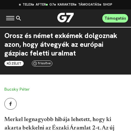
TELEX
AFTER
G7
KARAKTER
TÁMOGATÁS
SHOP
Támogatás
Orosz és német exkémek dolgoznak
azon, hogy átvegyék az európai
gázpiac feletti uralmat
frissítve
KÖZÉLET
Bucsky Péter
Merkel legnagyobb hibája lehetett, hogy ki
akarta bekkelni az Északi Áramlat 2-t. Az új