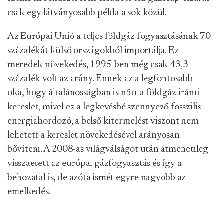
csak egy látványosabb példa a sok közül.
Az Európai Unió a teljes földgáz fogyasztásának 70
százalékát külső országokból importálja. Ez
meredek növekedés, 1995-ben még csak 43,3
százalék volt az arány. Ennek az a legfontosabb
oka, hogy általánosságban is nőtt a földgáz iránti
kereslet, mivel ez a legkevésbé szennyező fosszilis
energiahordozó, a belső kitermelést viszont nem
lehetett a kereslet növekedésével arányosan
bővíteni. A 2008-as világválságot után átmenetileg
visszaesett az európai gázfogyasztás és így a
behozatal is, de azóta ismét egyre nagyobb az
emelkedés.