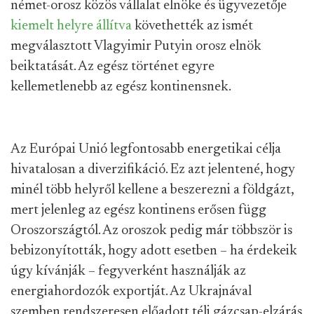
német-orosz közös vállalat elnöke és ügyvezetője
kiemelt helyre állítva
követhették az ismét
megválasztott Vlagyimir Putyin orosz elnök
beiktatását. Az egész történet egyre
kellemetlenebb az egész kontinensnek.
Az Európai Unió legfontosabb energetikai célja
hivatalosan a diverzifikáció. Ez azt jelentené, hogy
minél több helyről kellene a beszerezni a földgázt,
mert jelenleg az egész kontinens erősen függ
Oroszországtól. Az oroszok pedig már többször is
bebizonyították, hogy adott esetben – ha érdekeik
úgy kívánják – fegyverként használják az
energiahordozók exportját. Az Ukrajnával
szemben rendszeresen előadott téli gázcsap-elzárás