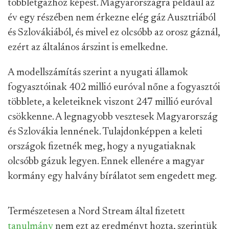
többletgázhoz képest. Magyarországra például az
év egy részében nem érkezne elég gáz Ausztriából
és Szlovákiából, és mivel ez olcsóbb az orosz gáznál,
ezért az általános árszint is emelkedne.
A modellszámítás szerint a nyugati államok
fogyasztóinak 402 millió euróval nőne a fogyasztói
többlete, a keleteiknek viszont 247 millió euróval
csökkenne. A legnagyobb vesztesek Magyarország
és Szlovákia lennének. Tulajdonképpen a keleti
országok fizetnék meg, hogy a nyugatiaknak
olcsóbb gázuk legyen. Ennek ellenére a magyar
kormány egy halvány bírálatot sem engedett meg.
Természetesen a Nord Stream által fizetett
tanulmány
nem ezt az eredményt hozta, szerintük