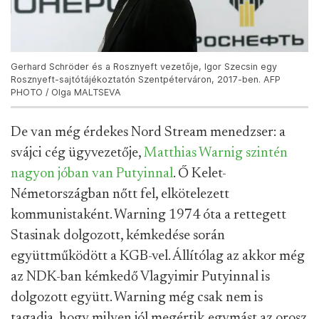
Gerhard Schröder és a Rosznyeft vezetője, Igor Szecsin egy
Rosznyeft-sajtótájékoztatón Szentpéterváron, 2017-ben. AFP
PHOTO / Olga MALTSEVA
De van még érdekes Nord Stream menedzser: a
svájci cég ügyvezetője,
Matthias Warnig szintén
nagyon jóban van Putyinnal
. Ő Kelet-
Németországban nőtt fel, elkötelezett
kommunistaként. Warning 1974 óta a rettegett
Stasinak dolgozott, kémkedése során
együttműködött a KGB-vel. Állítólag az akkor még
az NDK-ban kémkedő Vlagyimir Putyinnal is
dolgozott együtt. Warning még csak nem is
tagadja, hogy milyen jól megértik egymást az orosz