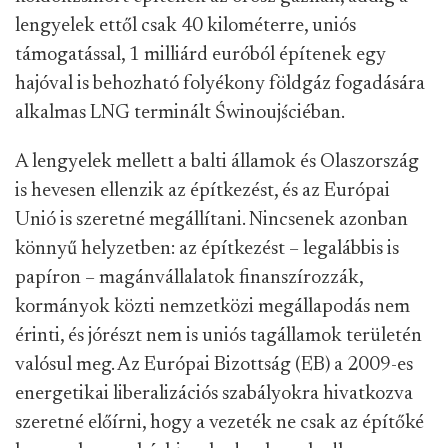
lengyelek ettől csak 40 kilométerre, uniós
támogatással, 1 milliárd euróból építenek egy
hajóval is behozható folyékony földgáz fogadására
alkalmas LNG terminált Świnoujściéban.
A lengyelek mellett a balti államok és Olaszország
is hevesen ellenzik az építkezést, és az Európai
Unió is szeretné megállítani. Nincsenek azonban
könnyű helyzetben: az építkezést – legalábbis is
papíron – magánvállalatok finanszírozzák,
kormányok közti nemzetközi megállapodás nem
érinti, és jórészt nem is uniós tagállamok területén
valósul meg. Az Európai Bizottság (EB) a 2009-es
energetikai liberalizációs szabályokra hivatkozva
szeretné előírni, hogy a vezeték ne csak az építőké