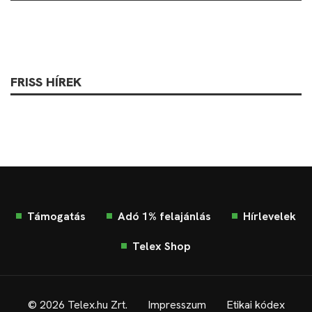
FRISS HÍREK
Támogatás
Adó 1% felajánlás
Hírlevelek
Telex Shop
© 2026 Telex.hu Zrt.
Impresszum
Etikai kódex