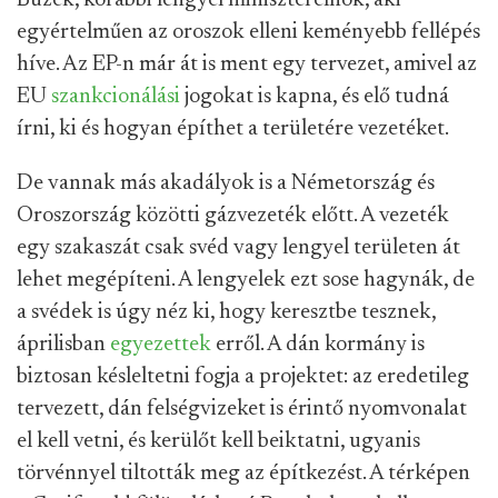
egyértelműen az oroszok elleni keményebb fellépés
híve. Az EP-n már át is ment egy tervezet, amivel az
EU
szankcionálási
jogokat is kapna, és elő tudná
írni, ki és hogyan építhet a területére vezetéket.
De vannak más akadályok is a Németország és
Oroszország közötti gázvezeték előtt. A vezeték
egy szakaszát csak svéd vagy lengyel területen át
lehet megépíteni. A lengyelek ezt sose hagynák, de
a svédek is úgy néz ki, hogy keresztbe tesznek,
áprilisban
egyezettek
erről. A dán kormány is
biztosan késleltetni fogja a projektet: az eredetileg
tervezett, dán felségvizeket is érintő nyomvonalat
el kell vetni, és kerülőt kell beiktatni, ugyanis
törvénnyel tiltották meg az építkezést. A térképen