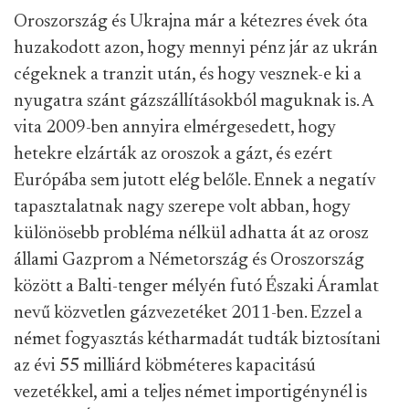
Oroszország és Ukrajna már a kétezres évek óta
huzakodott azon, hogy mennyi pénz jár az ukrán
cégeknek a tranzit után, és hogy vesznek-e ki a
nyugatra szánt gázszállításokból maguknak is. A
vita 2009-ben annyira elmérgesedett, hogy
hetekre elzárták az oroszok a gázt, és ezért
Európába sem jutott elég belőle. Ennek a negatív
tapasztalatnak nagy szerepe volt abban, hogy
különösebb probléma nélkül adhatta át az orosz
állami Gazprom a Németország és Oroszország
között a Balti-tenger mélyén futó Északi Áramlat
nevű közvetlen gázvezetéket 2011-ben. Ezzel a
német fogyasztás kétharmadát tudták biztosítani
az évi 55 milliárd köbméteres kapacitású
vezetékkel, ami a teljes német importigénynél is