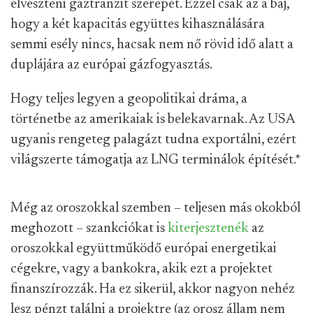
elveszteni gáztranzit szerepét. Ezzel csak az a baj,
hogy a két kapacitás együttes kihasználására
semmi esély nincs, hacsak nem nő rövid idő alatt a
duplájára az európai gázfogyasztás.
Hogy teljes legyen a geopolitikai dráma, a
történetbe az amerikaiak is belekavarnak. Az USA
ugyanis rengeteg palagázt tudna exportálni, ezért
világszerte támogatja az LNG terminálok építését.
*
Még az oroszokkal szemben – teljesen más okokból
meghozott – szankciókat is
kiterjesztenék
az
oroszokkal együttműködő európai energetikai
cégekre, vagy a bankokra, akik ezt a projektet
finanszírozzák. Ha ez sikerül, akkor nagyon nehéz
lesz pénzt találni a projektre (az orosz állam nem