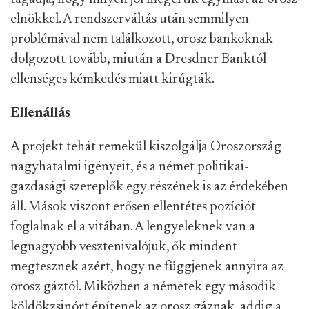
elnökkel. A rendszerváltás után semmilyen
problémával nem találkozott, orosz bankoknak
dolgozott tovább, miután a Dresdner Banktól
ellenséges kémkedés miatt kirúgták.
Ellenállás
A projekt tehát remekül kiszolgálja Oroszország
nagyhatalmi igényeit, és a német politikai-
gazdasági szereplők egy részének is az érdekében
áll. Mások viszont erősen ellentétes pozíciót
foglalnak el a vitában. A lengyeleknek van a
legnagyobb vesztenivalójuk, ők mindent
megtesznek azért, hogy ne függjenek annyira az
orosz gáztól. Miközben a németek egy második
köldökzsinórt építenek az orosz gáznak, addig a