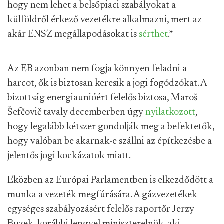
hogy nem lehet a belsőpiaci szabályokat a
külföldről érkező vezetékre alkalmazni, mert az
akár ENSZ megállapodásokat is
sérthet
.
*
Az EB azonban nem fogja könnyen feladni a
harcot, ők is biztosan keresik a jogi fogódzókat. A
bizottság energiaunióért felelős biztosa, Maroš
Šefčovič tavaly decemberben úgy
nyilatkozott
,
hogy legalább kétszer gondolják meg a befektetők,
hogy valóban be akarnak-e szállni az építkezésbe a
jelentős jogi kockázatok miatt.
Eközben az Európai Parlamentben is elkezdődött a
munka a vezeték megfúrására. A gázvezetékek
egységes szabályozásért felelős raportőr Jerzy
Buzek, korábbi lengyel miniszterelnök, aki