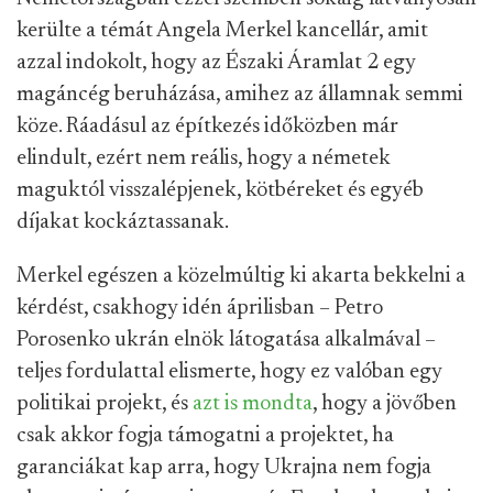
kerülte a témát Angela Merkel kancellár, amit
azzal indokolt, hogy az Északi Áramlat 2 egy
magáncég beruházása, amihez az államnak semmi
köze. Ráadásul az építkezés időközben már
elindult, ezért nem reális, hogy a németek
maguktól visszalépjenek, kötbéreket és egyéb
díjakat kockáztassanak.
Merkel egészen a közelmúltig ki akarta bekkelni a
kérdést, csakhogy idén áprilisban – Petro
Porosenko ukrán elnök látogatása alkalmával –
teljes fordulattal elismerte, hogy ez valóban egy
politikai projekt, és
azt is mondta
, hogy a jövőben
csak akkor fogja támogatni a projektet, ha
garanciákat kap arra, hogy Ukrajna nem fogja