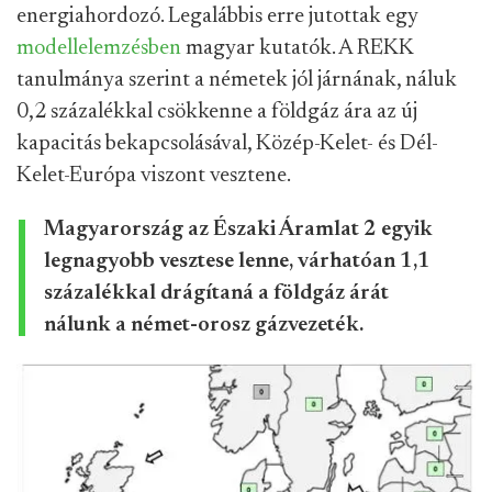
energiahordozó. Legalábbis erre jutottak egy
modellelemzésben
magyar kutatók. A REKK
tanulmánya szerint a németek jól járnának, náluk
0,2 százalékkal csökkenne a földgáz ára az új
kapacitás bekapcsolásával, Közép-Kelet- és Dél-
Kelet-Európa viszont vesztene.
Magyarország az Északi Áramlat 2 egyik
legnagyobb vesztese lenne, várhatóan 1,1
százalékkal drágítaná a földgáz árát
nálunk a német-orosz gázvezeték.