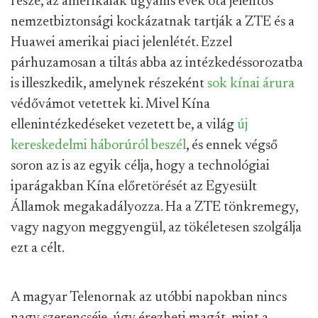
része, az amerikaiak ugyanis évek óta jelentős
nemzetbiztonsági kockázatnak tartják a ZTE és a
Huawei amerikai piaci jelenlétét. Ezzel
párhuzamosan a tiltás abba az intézkedéssorozatba
is illeszkedik, amelynek részeként
sok
kínai
árura
védővámot vetettek ki. Mivel Kína
ellenintézkedéseket vezetett be, a világ
új
kereskedelmi háborúról beszél
, és ennek végső
soron az is az egyik célja, hogy a technológiai
iparágakban Kína előretörését az Egyesült
Államok megakadályozza. Ha a ZTE tönkremegy,
vagy nagyon meggyengül, az tökéletesen szolgálja
ezt a célt.
A magyar Telenornak az utóbbi napokban nincs