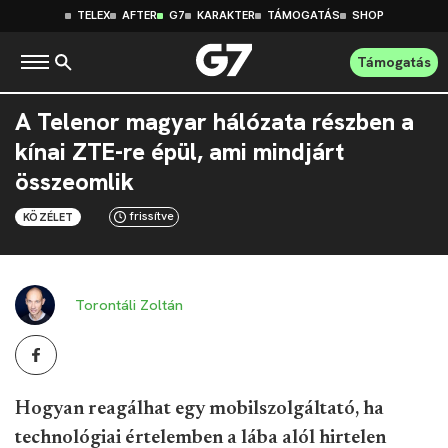
TELEX
AFTER
G7
KARAKTER
TÁMOGATÁS
SHOP
Támogatás
A Telenor magyar hálózata részben a
kínai ZTE-re épül, ami mindjárt
összeomlik
frissítve
KÖZÉLET
Torontáli Zoltán
Hogyan reagálhat egy mobilszolgáltató, ha
technológiai értelemben a lába alól hirtelen