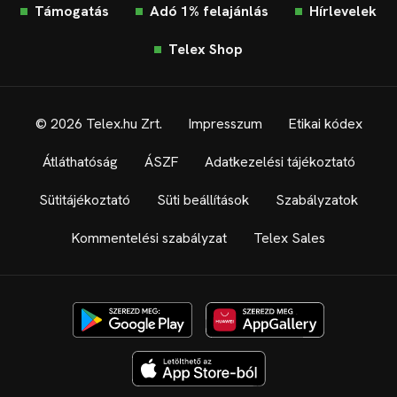
Támogatás
Adó 1% felajánlás
Hírlevelek
Telex Shop
© 2026 Telex.hu Zrt.
Impresszum
Etikai kódex
Átláthatóság
ÁSZF
Adatkezelési tájékoztató
Sütitájékoztató
Süti beállítások
Szabályzatok
Kommentelési szabályzat
Telex Sales