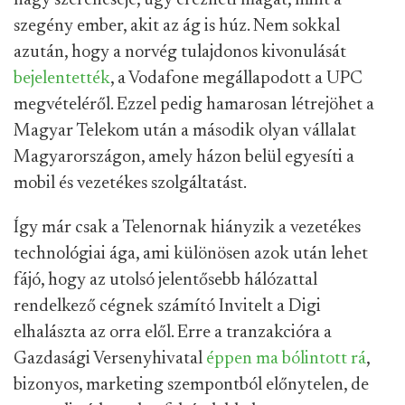
nagy szerencséje, úgy érezheti magát, mint a
szegény ember, akit az ág is húz. Nem sokkal
azután, hogy a norvég tulajdonos kivonulását
bejelentették
, a Vodafone megállapodott a UPC
megvételéről. Ezzel pedig hamarosan létrejöhet a
Magyar Telekom után a második olyan vállalat
Magyarországon, amely házon belül egyesíti a
mobil és vezetékes szolgáltatást.
Így már csak a Telenornak hiányzik a vezetékes
technológiai ága, ami különösen azok után lehet
fájó, hogy az utolsó jelentősebb hálózattal
rendelkező cégnek számító Invitelt a Digi
elhalászta az orra elől. Erre a tranzakcióra a
Gazdasági Versenyhivatal
éppen ma bólintott rá
,
bizonyos, marketing szempontból előnytelen, de