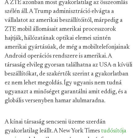
A ZTE azonban most gyakorlatilag az összeomlás
szélén áll. A Trump adminisztráció elvágta a
vállalatot az amerikai beszállítóitól, márpedig a
ZTE mobil állomásait amerikai processzorok
hajtják, hálózatának optikai elemei szintén
amerikai gyártásúak, de még a mobiltelefonjainak
Android operációs rendszere is amerikai. A
társaság elvileg gyorsan találhatna az USA-n kívüli
beszállítókat, de szakértők szerint a gyakorlatban
ez nem lehet megoldás. Így ugyanis nem tudná
ugyanazt a minőséget garantálni amit eddig, és a
globális versenyben hamar alulmaradna.
A kínai társaság sencseni üzeme szerdán
gyakorlatilag leállt. A New York Times
tudósítója