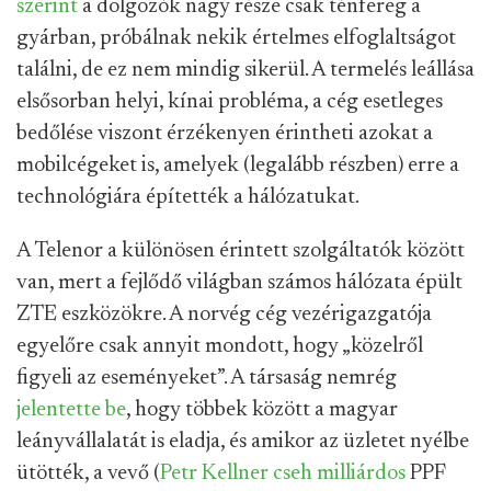
szerint
a dolgozók nagy része csak ténfereg a
gyárban, próbálnak nekik értelmes elfoglaltságot
találni, de ez nem mindig sikerül. A termelés leállása
elsősorban helyi, kínai probléma, a cég esetleges
bedőlése viszont érzékenyen érintheti azokat a
mobilcégeket is, amelyek (legalább részben) erre a
technológiára építették a hálózatukat.
A Telenor a különösen érintett szolgáltatók között
van, mert a fejlődő világban számos hálózata épült
ZTE eszközökre. A norvég cég vezérigazgatója
egyelőre csak annyit mondott, hogy „közelről
figyeli az eseményeket”. A társaság nemrég
jelentette be
, hogy többek között a magyar
leányvállalatát is eladja, és amikor az üzletet nyélbe
ütötték, a vevő (
Petr Kellner cseh milliárdos
PPF