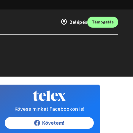
Belépés
Támogatás
Kövess minket Facebookon is!
Követem!