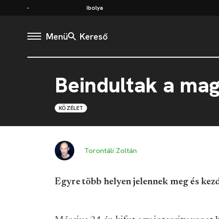
Ibolya
Menü
Kereső
Beindultak a ma
KÖZÉLET
Torontáli Zoltán
Egyre több helyen jelennek meg és ke