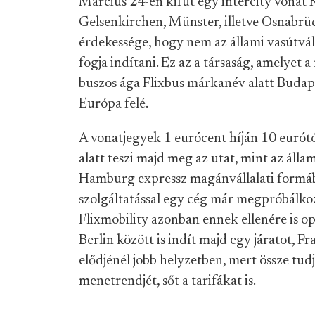
Március 24-én kifut egy intercity vonat K
Gelsenkirchen, Münster, illetve Osnabrü
érdekessége, hogy nem az állami vasútvál
fogja indítani. Ez az a társaság, amelyet 
buszos ága Flixbus márkanév alatt Budapes
Európa felé.
A vonatjegyek 1 eurócent híján 10 eurót
alatt teszi majd meg az utat, mint az állam
Hamburg expressz magánvállalati formá
szolgáltatással egy cég már megpróbálkozott
Flixmobility azonban ennek ellenére is opt
Berlin között is indít majd egy járatot, F
elődjénél jobb helyzetben, mert össze tudj
menetrendjét, sőt a tarifákat is.