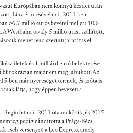
nvasút Európában nem könnyű kezdet után
özött, Linz érintésével már 2011-ben
-ban 56,7 millió eurós bevétel mellett 10,6
A Westbahn tavaly 5 millió utast szállított,
sodik menetrend szerinti járatát is el
őkészületek és 1 milliárd euró befektetése
ami bürokrácián majdnem meg is bukott. Az
15-ben már nyereséget termelt, és azóta is
tosnak látja, hogy éppen bevezeti a
 a RegioJet már 2011 óta működik, és 2015
 nemrég pedig elindította a Prága-Bécs
ásik cseh versenyző a Leo Express, amely