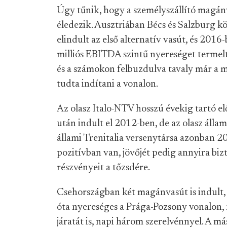
Úgy tűnik, hogy a személyszállító magá
éledezik. Ausztriában Bécs és Salzburg k
elindult az első alternatív vasút, és 2016
milliós EBITDA szintű nyereséget termelt. 
és a számokon felbuzdulva tavaly már a má
tudta indítani a vonalon.
Az olasz Italo-NTV hosszú évekig tartó el
után indult el 2012-ben, de az olasz áll
állami Trenitalia versenytársa azonban 20
pozitívban van, jövőjét pedig annyira biz
részvényeit a tőzsdére.
Csehországban két magánvasút is indult,
óta nyereséges a Prága-Pozsony vonalon,
járatát is, napi három szerelvénnyel. A m