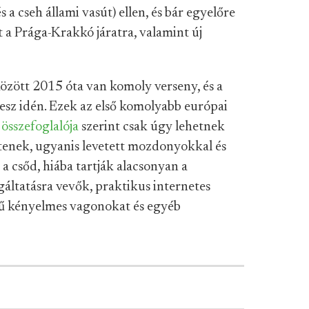
 a cseh állami vasút) ellen, és bár egyelőre
 a Prága-Krakkó járatra, valamint új
zött 2015 óta van komoly verseny, és a
esz idén. Ezek az első komolyabb európai
l
összefoglalója
szerint csak úgy lehetnek
pítenek, ugyanis levetett mozdonyokkal és
a csőd, hiába tartják alacsonyan a
gáltatásra vevők, praktikus internetes
égű kényelmes vagonokat és egyéb