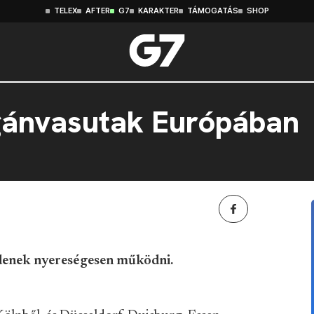
TELEX
AFTER
G7
KARAKTER
TÁMOGATÁS
SHOP
gánvasutak Európában
zdenek nyereségesen működni.