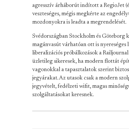
agresszív árháborút indított a RegioJet (és
veszteséges, mégis megkérte az engedélyt
mozdonyokra is leadta a megrendelését.
Svédországban Stockholm és Göteborg kö
magánvasút várhatóan ott is nyereséges l
liberalizációs próbálkozások a Railjourna
üzletileg sikeresek, ha modern flottát é
vagonokkal a tapasztalatok szerint biztos 
jegyárakat. Az utasok csak a modern szol
jegyvételt, fedélzeti wifit, magas minős
szolgáltatásokat keresnek.