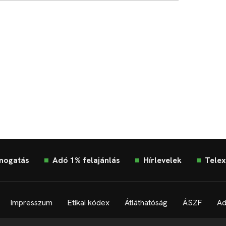
mogatás
Adó 1% felajánlás
Hírlevelek
Telex
Impresszum
Etikai kódex
Átláthatóság
ÁSZF
Ad
Süti beállítások
Szabályzatok
Kommentelési szabályza