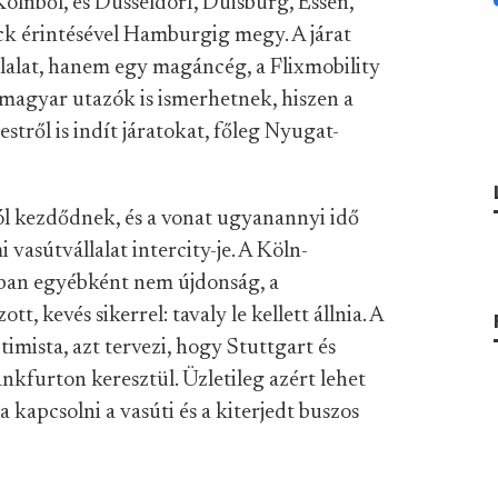
ölnből, és Düsseldorf, Duisburg, Essen,
ck érintésével Hamburgig megy. A járat
lalat, hanem egy magáncég, a Flixmobility
a magyar utazók is ismerhetnek, hiszen a
tről is indít járatokat, főleg Nyugat-
ól kezdődnek, és a vonat ugyanannyi idő
i vasútvállalat intercity-je. A Köln-
ban egyébként nem újdonság, a
, kevés sikerrel: tavaly le kellett állnia. A
imista, azt tervezi, hogy Stuttgart és
rankfurton keresztül. Üzletileg azért lehet
a kapcsolni a vasúti és a kiterjedt buszos