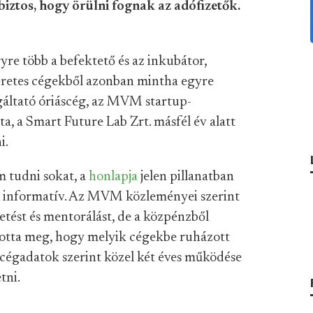
iztos, hogy örülni fognak az adófizetők.
yre több a befektető és az inkubátor,
géretes cégekből azonban mintha egyre
gáltató óriáscég, az MVM startup-
ta, a Smart Future Lab Zrt. másfél év alatt
i.
 tudni sokat, a
honlapja
jelen pillanatban
l informatív. Az MVM közleményei szerint
tést és mentorálást, de a közpénzből
totta meg, hogy melyik cégekbe ruházott
a cégadatok szerint közel két éves működése
tni.