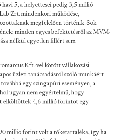
 havi 5, a helyettesei pedig 3,5 millió
e Lab Zrt. mindenkori működése,
rozottaknak megfelelően történik. Sok
őjének: minden egyes befektetésről az MVM-
ása nélkül egyetlen fillért sem
omarcus Kft.-vel kötött vállakozási
pos üzleti tanácsadásról szóló munkáért
tek továbbá egy szingapúri eseményen, a
ahol ugyan nem egyértelmű, hogy
t elköltöttek 4,6 millió forintot egy
 millió forint volt a tőketartaléka, így ha