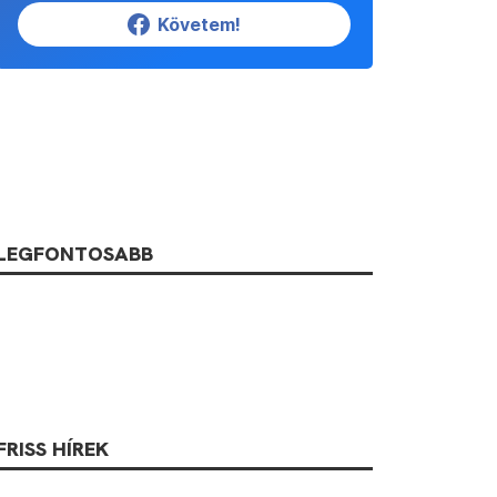
Követem!
LEGFONTOSABB
FRISS HÍREK