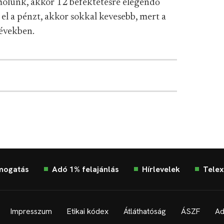
ámolunk, akkor 12 befektetésre elegendő
el a pénzt, akkor sokkal kevesebb, mert a
 években.
mogatás
Adó 1% felajánlás
Hírlevelek
Telex
Impresszum
Etikai kódex
Átláthatóság
ÁSZF
Ad