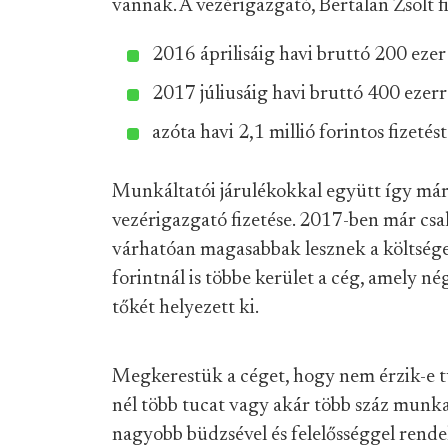
vannak. A vezérigazgató, Bertalan Zsolt fi
2016 áprilisáig havi bruttó 200 ezer 
2017 júliusáig havi bruttó 400 ezerr
azóta havi 2,1 millió forintos fizetés
Munkáltatói járulékokkal együtt így már é
vezérigazgató fizetése. 2017-ben már csak
várhatóan magasabbak lesznek a költsége
forintnál is többe kerület a cég, amely n
tőkét helyezett ki.
Megkerestük a céget, hogy nem érzik-e t
nél több tucat vagy akár több száz munka
nagyobb büdzsével és felelősséggel rend