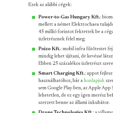
Ezek az alábbi cégek:
Power-to-Gas Hungary Kft.
: bio
mellett a német Elektrochaea tulajdo
45 millió forintot fektettek be a cég
üzletrésznek felel meg.
Poizo Kft.
: mobil infra fűtőtestet f
mindig lehet újítani, de kevéssé láts
Ebben 25 százalékos üzletrészt szere
Smart Charging Kft.
: appot fejle
használhatóhoz, bár a
honlapjuk
szer
sem Google Play-ben, az Apple App 
lehetetlen, de ez egy igen merész be
szerzett benne az állami inkubátor.
Drone Technologies Kft
.: a villa