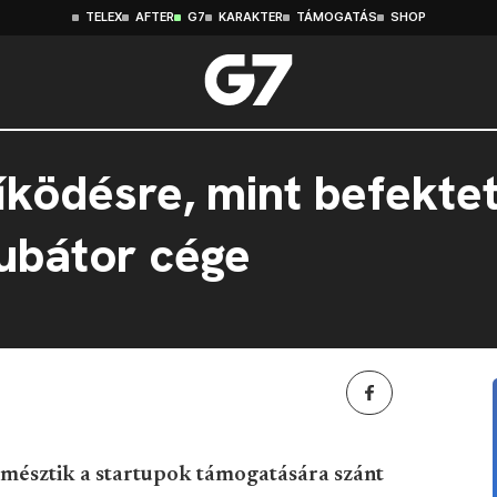
TELEX
AFTER
G7
KARAKTER
TÁMOGATÁS
SHOP
űködésre, mint befekte
ubátor cége
emésztik a startupok támogatására szánt