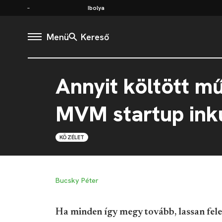
Ibolya
Menü
Kereső
Annyit költött m
MVM startup ink
KÖZÉLET
Bucsky Péter
Ha minden így megy tovább, lassan fel