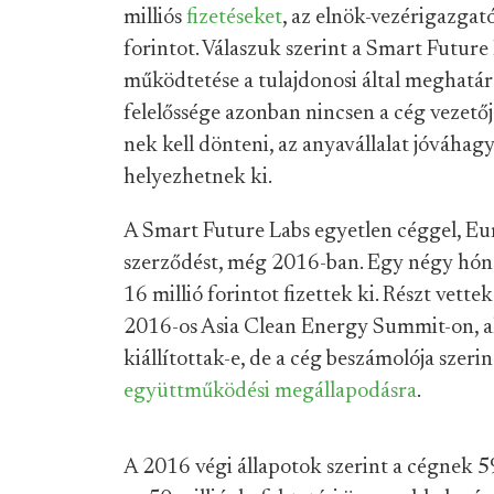
milliós
fizetéseket
, az elnök-vezérigazgató
forintot. Válaszuk szerint a Smart Futur
működtetése a tulajdonosi által meghatá
felelőssége azonban nincsen a cég vezet
nek kell dönteni, az anyavállalat jóváhagy
helyezhetnek ki.
A Smart Future Labs egyetlen céggel, Eur
szerződést, még 2016-ban. Egy négy hóna
16 millió forintot fizettek ki. Részt vet
2016-os Asia Clean Energy Summit-on, 
kiállítottak-e, de a cég beszámolója szerin
együttműködési megállapodásra
.
A 2016 végi állapotok szerint a cégnek 590