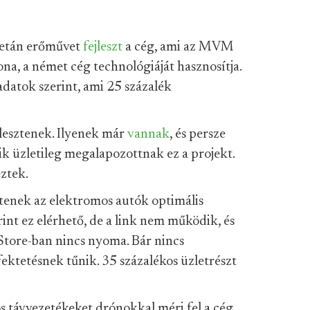
metán erőművet
fejleszt
a cég, ami az MVM
na, a német cég technológiáját hasznosítja.
adatok szerint, ami 25 százalék
ejlesztenek. Ilyenek már
vannak
, és persze
zik üzletileg megalapozottnak ez a projekt.
ztek.
sztenek az elektromos autók optimális
int ez elérhető, de a link nem működik, és
Store-ban nincs nyoma. Bár nincs
fektetésnek tűnik. 35 százalékos üzletrészt
mos távvezetékeket drónokkal méri fel a cég,