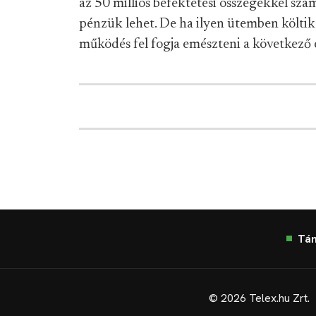
az 50 milliós befektetési összegekkel sz
pénzük lehet. De ha ilyen ütemben költik 
működés fel fogja emészteni a következő
Tá
© 2026 Telex.hu Zrt.