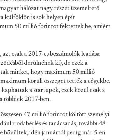
a magyar hálózat nagy részét üzemeltető
 külföldön is sok helyen épít
mum 50 millió forintot fektettek be, amiért
 azt csak a 2017-es beszámolók leadása
rződésből derülnének ki), de ezek a
attak minket, hogy maximum 50 millió
a maximum körüli összeget tették a cégekbe.
kaphattak a startupok, ezek közül csak a
 a többiek 2017-ben.
sszesen 47 millió forintot költött személyi
ldául irodabérlés és tanácsadás, további 48
őre bővültek, idén januártól pedig már 5-en