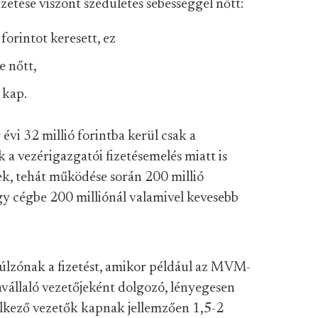
zetése viszont szédületes sebességgel nőtt:
forintot keresett, ez
e nőtt,
t kap.
vi 32 millió forintba kerül csak a
 a vezérigazgatói fizetésemelés miatt is
k, tehát működése során 200 millió
égy cégbe 200 milliónál valamivel kevesebb
úlzónak a fizetést, amikor például az MVM-
vállaló vezetőjeként dolgozó, lényegesen
elkező vezetők kapnak jellemzően 1,5-2