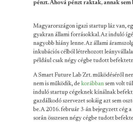
pénzt. Ahová pénzt raktak, annak sem b
Magyarországon igazi startup láz van, eg
gyakran állami forrásokkal. Az induló í
nagyobb hiány lenne. Az állami áramszol
inkubációs célból létrehozott leányvállala
például csak négy cégbe tudott befektetn
A Smart Future Lab Zrt. működéséről nem
nem is működik, de
korábban
sem volt tú
induló startup cégeknek kínálnak befekte
gazdálkodó szervezet sokáig azt sem osz
be. A 2016. február 3-án bejegyzett cég 
során összesen négy cégbe tudott befekte