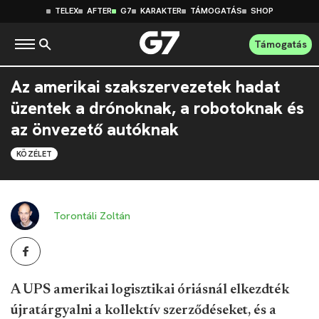
TELEX
AFTER
G7
KARAKTER
TÁMOGATÁS
SHOP
Támogatás
Az amerikai szakszervezetek hadat
üzentek a drónoknak, a robotoknak és
az önvezető autóknak
KÖZÉLET
Torontáli Zoltán
A UPS amerikai logisztikai óriásnál elkezdték
újratárgyalni a kollektív szerződéseket, és a