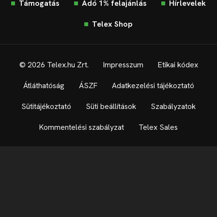
Támogatás
Adó 1% felajánlás
Hírlevelek
Telex Shop
© 2026 Telex.hu Zrt.
Impresszum
Etikai kódex
Átláthatóság
ÁSZF
Adatkezelési tájékoztató
Sütitájékoztató
Süti beállítások
Szabályzatok
Kommentelési szabályzat
Telex Sales