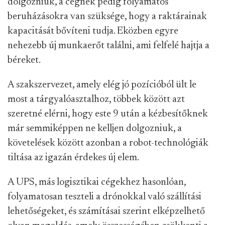
dolgozniuk, a cégnek pedig folyamatos
beruházásokra van szüksége, hogy a raktárainak
kapacitását bővíteni tudja. Eközben egyre
nehezebb új munkaerőt találni, ami felfelé hajtja a
béreket.
A szakszervezet, amely elég jó pozícióból ült le
most a tárgyalóasztalhoz, többek között azt
szeretné elérni, hogy este 9 után a kézbesítőknek
már semmiképpen ne kelljen dolgozniuk, a
követelések között azonban a robot-technológiák
tiltása az igazán érdekes új elem.
A UPS, más logisztikai cégekhez hasonlóan,
folyamatosan teszteli a drónokkal való szállítási
lehetőségeket, és számításai szerint elképzelhető