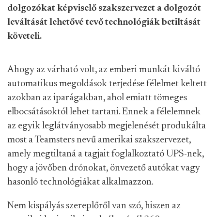
dolgozókat képviselő szakszervezet a dolgozót
leváltását lehetővé tevő technológiák betiltását
követeli.
Ahogy az várható volt, az emberi munkát kiváltó
automatikus megoldások terjedése félelmet keltett
azokban az iparágakban, ahol emiatt tömeges
elbocsátásoktól lehet tartani. Ennek a félelemnek
az egyik leglátványosabb megjelenését produkálta
most a Teamsters nevű amerikai szakszervezet,
amely megtiltaná a tagjait foglalkoztató UPS-nek,
hogy a jövőben drónokat, önvezető autókat vagy
hasonló technológiákat alkalmazzon.
Nem kispályás szereplőről van szó, hiszen az