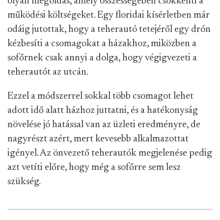
olyan megoldás, amely összességében csökkenti a
működési költségeket. Egy floridai kísérletben már
odáig jutottak, hogy a teherautó tetejéről egy drón
kézbesíti a csomagokat a házakhoz, miközben a
sofőrnek csak annyi a dolga, hogy végigvezeti a
teherautót az utcán.
Ezzel a módszerrel sokkal több csomagot lehet
adott idő alatt házhoz juttatni, és a hatékonyság
növelése jó hatással van az üzleti eredményre, de
nagyrészt azért, mert kevesebb alkalmazottat
igényel. Az önvezető teherautók megjelenése pedig
azt vetíti előre, hogy még a sofőrre sem lesz
szükség.