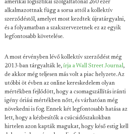
amerikai logisztikai szolgáltatónál 260 ezer
alkalmazottnak függ a sorsa attól a kollektív
szerződéstől, amelyet most kezdtek újratárgyalni,
és a folyamatban a szakszervezetnek ez az egyik
legfontosabb követelése.
A most érvényben lévő kollektív szerződést még
2013-ban tárgyalták le,
írja a Wall Street Journal
,
de akkor még teljesen más volt a piac helyzete. Az
utóbbi öt évben az online kereskedelem olyan
mértékben fejlődött, hogy a csomagszállítás iránti
igény óriási mértékben nőtt, és várhatóan még
növekedni is fog. Ennek két legfontosabb hatása az
lett, hogy a kézbesítők a csúcsidőszakokban
hirtelen azon kapták magukat, hogy késő estig kell