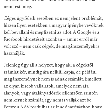
nem testi meg.
Céges ügyfeleik esetében ez nem jelent problémát,
hiszen ilyen esetekben a magyar igénybe vevőknek
kell bevallani és megfizetni az adót. A Google és a
Facebook hirdetéseit azonban – amint erről már
volt szó – nem csak cégek, de magánszemélyek is
használják.
Jelenleg úgy áll a helyzet, hogy aki a cégektől
számlát kér, mindig áfa nélkül kapja, de például
magánszemélynek nem is adnak számlát. Emellett
az olyan kisebb vállalatok, amelyek nem áfa
alanyok, vagy átalányadózók jellemzően szintén
nem kérnek számlát, így nem is vallják azt be.
Persze a NAV fordulhat az ír adóhatósághoz, hogy