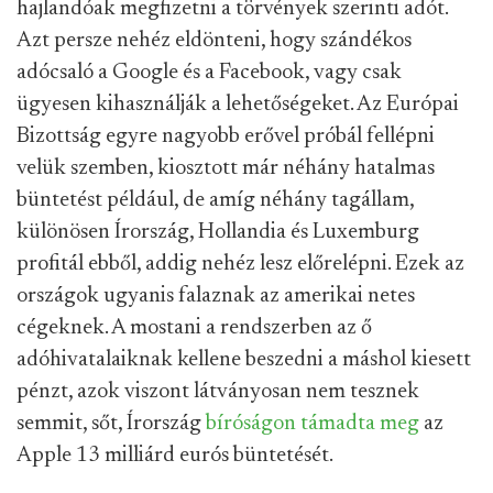
hajlandóak megfizetni a törvények szerinti adót.
Azt persze nehéz eldönteni, hogy szándékos
adócsaló a Google és a Facebook, vagy csak
ügyesen kihasználják a lehetőségeket. Az Európai
Bizottság egyre nagyobb erővel próbál fellépni
velük szemben, kiosztott már néhány hatalmas
büntetést például, de amíg néhány tagállam,
különösen Írország, Hollandia és Luxemburg
profitál ebből, addig nehéz lesz előrelépni. Ezek az
országok ugyanis falaznak az amerikai netes
cégeknek. A mostani a rendszerben az ő
adóhivatalaiknak kellene beszedni a máshol kiesett
pénzt, azok viszont látványosan nem tesznek
semmit, sőt, Írország
bíróságon támadta meg
az
Apple 13 milliárd eurós büntetését.