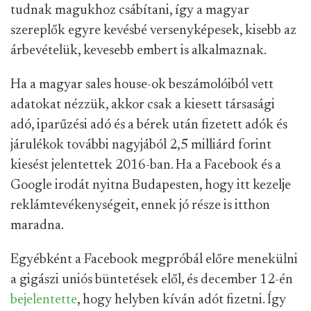
tudnak magukhoz csábítani, így a magyar
szereplők egyre kevésbé versenyképesek, kisebb az
árbevételük, kevesebb embert is alkalmaznak.
Ha a magyar sales house-ok beszámolóiból vett
adatokat nézzük, akkor csak a kiesett társasági
adó, iparűzési adó és a bérek után fizetett adók és
járulékok további nagyjából 2,5 milliárd forint
kiesést jelentettek 2016-ban. Ha a Facebook és a
Google irodát nyitna Budapesten, hogy itt kezelje
reklámtevékenységeit, ennek jó része is itthon
maradna.
Egyébként a Facebook megpróbál előre menekülni
a gigászi uniós büntetések elől, és december 12-én
bejelentette
, hogy helyben kíván adót fizetni. Így