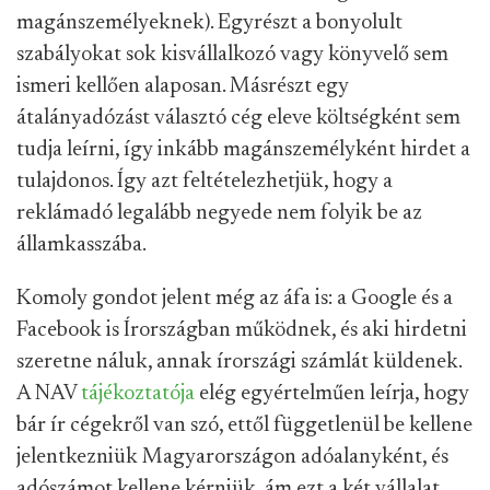
magánszemélyeknek). Egyrészt a bonyolult
szabályokat sok kisvállalkozó vagy könyvelő sem
ismeri kellően alaposan. Másrészt egy
átalányadózást választó cég eleve költségként sem
tudja leírni, így inkább magánszemélyként hirdet a
tulajdonos. Így azt feltételezhetjük, hogy a
reklámadó legalább negyede nem folyik be az
államkasszába.
Komoly gondot jelent még az áfa is: a Google és a
Facebook is Írországban működnek, és aki hirdetni
szeretne náluk, annak írországi számlát küldenek.
A NAV
tájékoztatója
elég egyértelműen leírja, hogy
bár ír cégekről van szó, ettől függetlenül be kellene
jelentkezniük Magyarországon adóalanyként, és
adószámot kellene kérniük, ám ezt a két vállalat