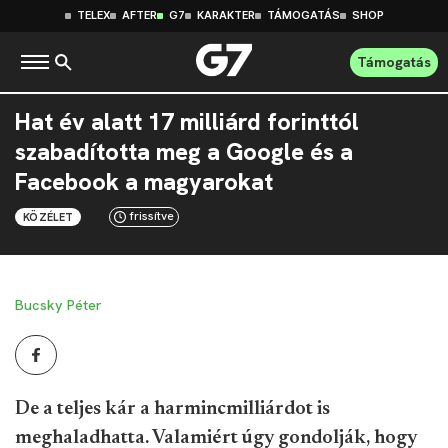
TELEX
AFTER
G7
KARAKTER
TÁMOGATÁS
SHOP
Támogatás
Hat év alatt 17 milliárd forinttól
szabadította meg a Google és a
Facebook a magyarokat
frissítve
KÖZÉLET
Bucsky Péter
De a teljes kár a harmincmilliárdot is
meghaladhatta. Valamiért úgy gondolják, hogy