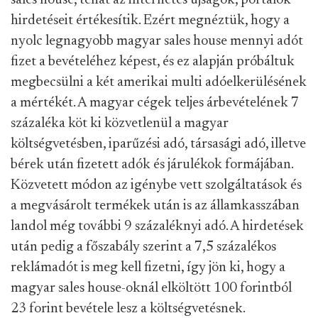
sales house, tehát az internetes újságok, portálok
hirdetéseit értékesítik. Ezért megnéztük, hogy a
nyolc legnagyobb magyar sales house mennyi adót
fizet a bevételéhez képest, és ez alapján próbáltuk
megbecsülni a két amerikai multi adóelkerülésének
a mértékét. A magyar cégek teljes árbevételének 7
százaléka köt ki közvetlenül a magyar
költségvetésben, iparűzési adó, társasági adó, illetve
bérek után fizetett adók és járulékok formájában.
Közvetett módon az igénybe vett szolgáltatások és
a megvásárolt termékek után is az államkasszában
landol még további 9 százaléknyi adó. A hirdetések
után pedig a főszabály szerint a 7,5 százalékos
reklámadót is meg kell fizetni, így jön ki, hogy a
magyar sales house-oknál elköltött 100 forintból
23 forint bevétele lesz a költségvetésnek.