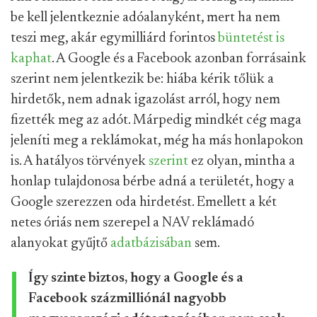
be kell jelentkeznie adóalanyként, mert ha nem
teszi meg, akár egymilliárd forintos
büntetést is
kaphat
. A Google és a Facebook azonban forrásaink
szerint nem jelentkezik be: hiába kérik tőlük a
hirdetők, nem adnak igazolást arról, hogy nem
fizették meg az adót. Márpedig mindkét cég maga
jeleníti meg a reklámokat, még ha más honlapokon
is. A hatályos törvények
szerint
ez olyan, mintha a
honlap tulajdonosa bérbe adná a területét, hogy a
Google szerezzen oda hirdetést. Emellett a két
netes óriás nem szerepel a NAV reklámadó
alanyokat gyűjtő
adatbázisában
sem.
Így szinte biztos, hogy a Google és a
Facebook százmilliónál nagyobb