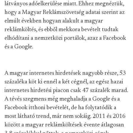
látványos adóelkerülése miatt. Ehhez megnéztük,
hogy a Magyar Reklámszövetség adatai szerint az
elmúlt években hogyan alakult a magyar
reklámköltés, és ebből mekkora bevételt tudtak
elhódítani a nemzetközi portálok, azaz a Facebook
és a Google.
A magyar internetes hirdetések nagyobb része, 53
százaléka köt ki ennél a két cégnél, az egész hazai
internetes hirdetési piacon csak 47 százalék marad.
A tévés szegmens még meghaladja a Google és a
Facebook itthoni bevételét, de ha folytatódik a
most látható trend, már nem sokáig. 2011 és 2016
között a magyar reklámköltések évente átlagosan