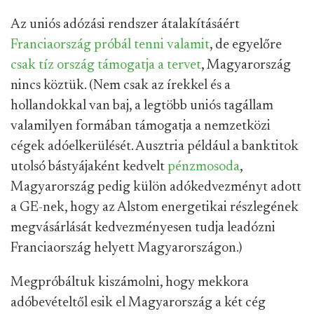
Az uniós adózási rendszer átalakításáért
Franciaország próbál tenni valamit
, de egyelőre
csak tíz ország támogatja a tervet
, Magyarország
nincs köztük. (Nem csak az írekkel és a
hollandokkal van baj, a legtöbb uniós tagállam
valamilyen formában támogatja a nemzetközi
cégek adóelkerülését. Ausztria például a banktitok
utolsó bástyájaként kedvelt
pénzmosoda
,
Magyarország pedig külön adókedvezményt adott
a GE-nek, hogy az Alstom energetikai részlegének
megvásárlását kedvezményesen tudja leadózni
Franciaország helyett Magyarországon.)
Megpróbáltuk kiszámolni, hogy mekkora
adóbevételtől esik el Magyarország a két cég