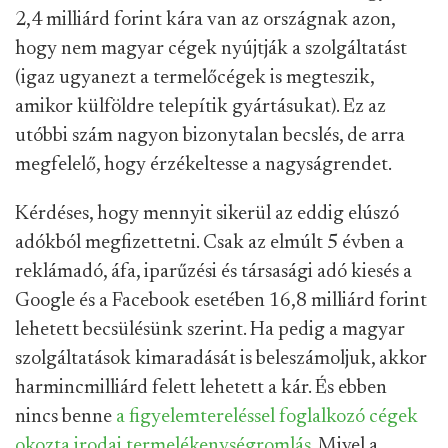
2,4 milliárd forint kára van az országnak azon,
hogy nem magyar cégek nyújtják a szolgáltatást
(igaz ugyanezt a termelőcégek is megteszik,
amikor külföldre telepítik gyártásukat). Ez az
utóbbi szám nagyon bizonytalan becslés, de arra
megfelelő, hogy érzékeltesse a nagyságrendet.
Kérdéses, hogy mennyit sikerül az eddig elúszó
adókból megfizettetni. Csak az elmúlt 5 évben a
reklámadó, áfa, iparűzési és társasági adó kiesés a
Google és a Facebook esetében 16,8 milliárd forint
lehetett becsülésünk szerint. Ha pedig a magyar
szolgáltatások kimaradását is beleszámoljuk, akkor
harmincmilliárd felett lehetett a kár. És ebben
nincs benne
a figyelemtereléssel foglalkozó cégek
okozta irodai termelékenységromlás
. Mivel a