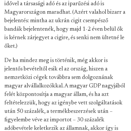
idővel a társasági adó és az iparűzési adó is
Magyarországon maradhat. (Azért valahol bizarr a
bejelentés: mintha az ukrán cigit csempésző
bandák bejelentenék, hogy majd 1-2 éven belül ők
is kérnek zárjegyet a cigire, és senki nem ültetné le
őket.)
De ha mindez meg is történik, még akkor is
jelentős bevételtől esik el az ország, hiszen a
nemzetközi cégek továbbra sem dolgoznának
magyar alvállalkozókkal. A magyar GDP nagyjából
felét központosítja a magyar állam, és ha azt
feltételezzük, hogy az igénybe vett szolgáltatások
után 50 százalék, a termékbeszerzések után –
figyelembe véve az importot – 30 százalék
adóbevétele keletkezik az államnak, akkor így is