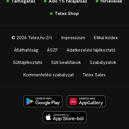
Támogatás
Adó 1% felajánlás
Hírlevelek
Telex Shop
© 2026 Telex.hu Zrt.
Impresszum
Etikai kódex
Átláthatóság
ÁSZF
Adatkezelési tájékoztató
Sütitájékoztató
Süti beállítások
Szabályzatok
Kommentelési szabályzat
Telex Sales