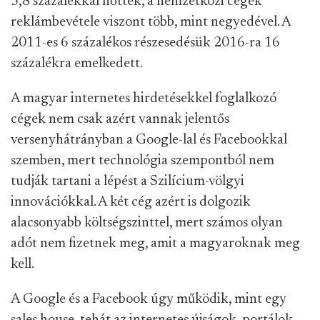
3,8 százalékkal nőttek, a nemzetközi cégek
reklámbevétele viszont több, mint negyedével. A
2011-es 6 százalékos részesedésük 2016-ra 16
százalékra emelkedett.
A magyar internetes hirdetésekkel foglalkozó
cégek nem csak azért vannak jelentős
versenyhátrányban a Google-lal és Facebookkal
szemben, mert technológia szempontból nem
tudják tartani a lépést a Szilícium-völgyi
innovációkkal. A két cég azért is dolgozik
alacsonyabb költségszinttel, mert számos olyan
adót nem fizetnek meg, amit a magyaroknak meg
kell.
A Google és a Facebook úgy működik, mint egy