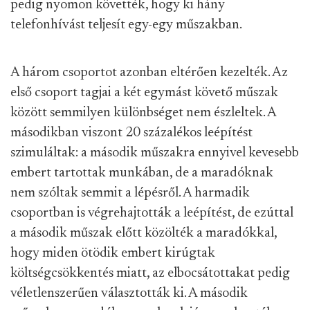
pedig nyomon követték, hogy ki hány
telefonhívást teljesít egy-egy műszakban.
A három csoportot azonban eltérően kezelték. Az
első csoport tagjai a két egymást követő műszak
között semmilyen különbséget nem észleltek. A
másodikban viszont 20 százalékos leépítést
szimuláltak: a második műszakra ennyivel kevesebb
embert tartottak munkában, de a maradóknak
nem szóltak semmit a lépésről. A harmadik
csoportban is végrehajtották a leépítést, de ezúttal
a második műszak előtt közölték a maradókkal,
hogy miden ötödik embert kirúgtak
költségcsökkentés miatt, az elbocsátottakat pedig
véletlenszerűen választották ki. A második