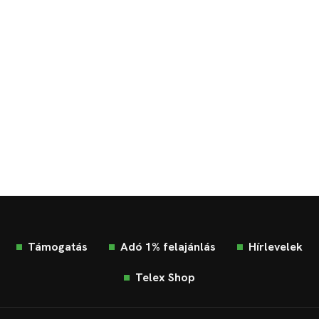
Támogatás
Adó 1% felajánlás
Hírlevelek
Telex Shop