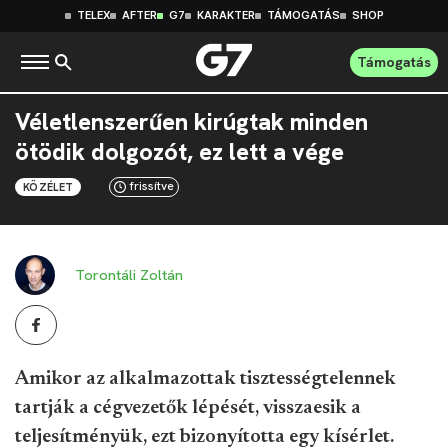
TELEX
AFTER
G7
KARAKTER
TÁMOGATÁS
SHOP
Támogatás
Véletlenszerűen kirúgtak minden
ötödik dolgozót, ez lett a vége
frissítve
KÖZÉLET
Torontáli Zoltán
Amikor az alkalmazottak tisztességtelennek
tartják a cégvezetők lépését, visszaesik a
teljesítményük, ezt bizonyította egy kísérlet.