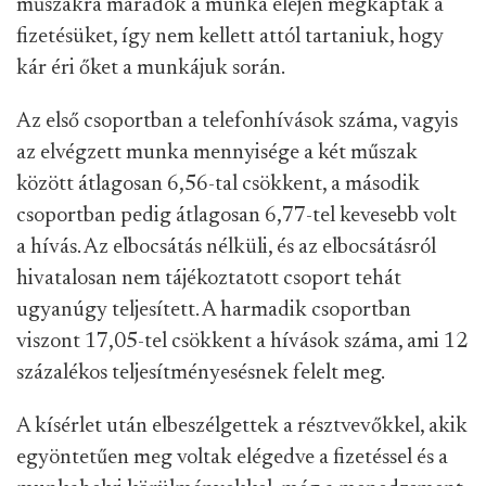
műszakra maradók a munka elején megkapták a
fizetésüket, így nem kellett attól tartaniuk, hogy
kár éri őket a munkájuk során.
Az első csoportban a telefonhívások száma, vagyis
az elvégzett munka mennyisége a két műszak
között átlagosan 6,56-tal csökkent, a második
csoportban pedig átlagosan 6,77-tel kevesebb volt
a hívás. Az elbocsátás nélküli, és az elbocsátásról
hivatalosan nem tájékoztatott csoport tehát
ugyanúgy teljesített. A harmadik csoportban
viszont 17,05-tel csökkent a hívások száma, ami 12
százalékos teljesítményesésnek felelt meg.
A kísérlet után elbeszélgettek a résztvevőkkel, akik
egyöntetűen meg voltak elégedve a fizetéssel és a