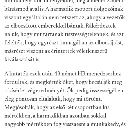
munkahelyi körülményekkel, még a menedzsment
bánásmódjával is. A harmadik csoport dolgozóinak
viszont egyáltalán nem tetszett az, ahogy a vezetők
az elbocsátott emberekkel bántak. Rákérdeztek
náluk, hogy mit tartanak tisztességtelennek, és azt
felelték, hogy egyrészt önmagában az elbocsájtást,
másrészt viszont az érintettek véletlenszerű
kiválasztását is.
A kutatók ezek után 43 német HR menedzserhez
fordultak, és megkérték őket, hogy becsüljék meg
a kísérlet végeredményét. Ők pedig összességében
elég pontosan eltalálták, hogy mi történt.
Megjósolták, hogy az első két csoportban kis
mértékben, a harmadikban azonban sokkal
nagyobb mértékben fog visszaesni a munkakedv, és