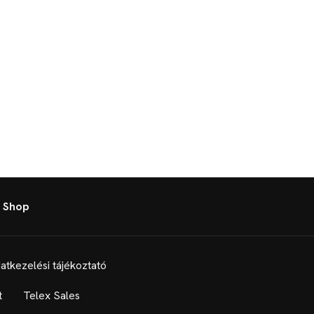
 Shop
atkezelési tájékoztató
t
Telex Sales