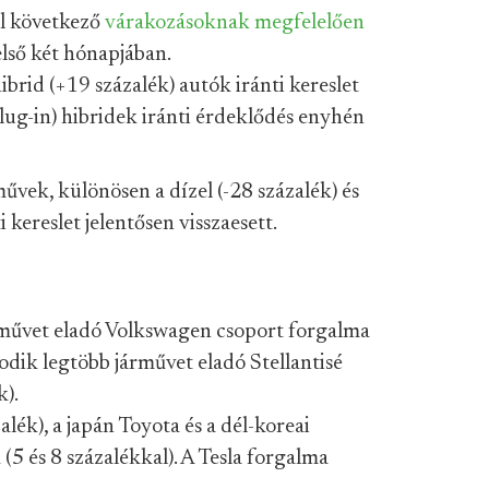
ól következő
várakozásoknak megfelelően
első két hónapjában.
ibrid (+19 százalék) autók iránti kereslet
lug-in) hibridek iránti érdeklődés enyhén
művek, különösen a dízel (-28 százalék) és
 kereslet jelentősen visszaesett.
rművet eladó Volkswagen csoport forgalma
odik legtöbb járművet eladó Stellantisé
k).
alék), a japán Toyota és a dél-koreai
(5 és 8 százalékkal). A Tesla forgalma