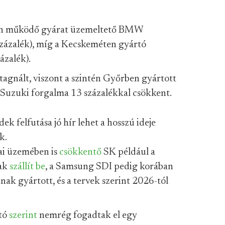
n működő gyárat üzemeltető BMW
zázalék), míg a Kecskeméten gyártó
ázalék).
agnált, viszont a szintén Győrben gyártott
 Suzuki forgalma 13 százalékkal csökkent.
dek felfutása jó hír lehet a hosszú ideje
k.
ai üzemében is
csökkentő
SK például a
nak
szállít be
, a Samsung SDI pedig korában
ak gyártott, és a tervek szerint 2026-tól
jtó
szerint
nemrég fogadtak el egy