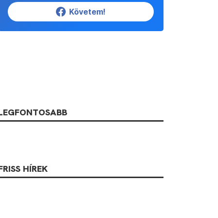
Követem!
LEGFONTOSABB
FRISS HÍREK