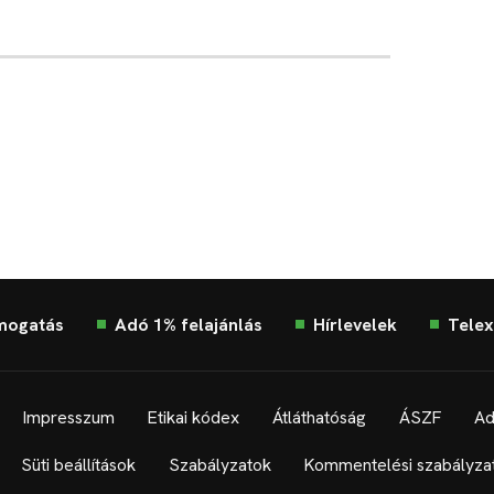
mogatás
Adó 1% felajánlás
Hírlevelek
Telex
Impresszum
Etikai kódex
Átláthatóság
ÁSZF
Ad
Süti beállítások
Szabályzatok
Kommentelési szabályza