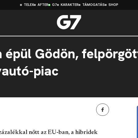
TELEX
AFTER
G7
KARAKTER
TÁMOGATÁS
SHOP
épül Gödön, felpörgött
yautó-piac
ázalékkal nőtt az EU-ban, a hibridek