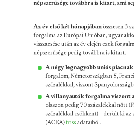
népszerűsége továbbra is kitart, ami s
Az év első két hónapjában
összesen 3 s
forgalma az Európai Unióban, ugyanakkor
visszaesése után az év elején ezek forgal
népszerűsége pedig továbbra is kitart.
A négy legnagyobb uniós piacnak
forgalom, Németországban 5, Franci
százalékkal, viszont Spanyolországb
A villanyautók forgalma viszont 
olaszon pedig 70 százalékkal nőtt (
százalékkal csökkent) – derült ki a
(ACEA)
friss
adataiból.