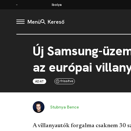
Ibolya
Menü
Kereső
Új Samsung-üzem 
az európai villan
frissítve
ADAT
Stubnya Bence
A villanyautók forgalma csaknem 30 sz