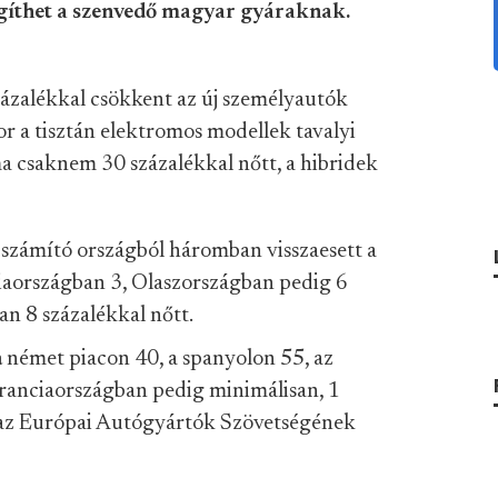
egíthet a szenvedő magyar gyáraknak.
zázalékkal csökkent az új személyautók
 a tisztán elektromos modellek tavalyi
ma csaknem 30 százalékkal nőtt, a hibridek
számító országból háromban visszaesett a
aországban 3, Olaszországban pedig 6
an 8 százalékkal nőtt.
a
német piacon 40, a spanyolon 55, az
Franciaországban pedig minimálisan, 1
z az Európai Autógyártók Szövetségének