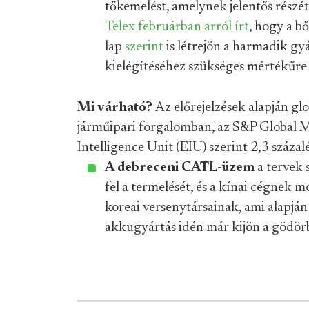
tőkemelést, amelynek jelentős részét 
Telex februárban arról írt
, hogy a b
lap
szerint
is létrejön a harmadik g
kielégítéséhez szükséges mértékűre 
Mi várható?
Az előrejelzések alapján glo
járműipari forgalomban, az S&P Global M
Intelligence Unit (EIU) szerint 2,3 százal
A debreceni CATL-üzem
a tervek 
fel a termelését, és a kínai cégnek 
koreai versenytársainak, ami alapján
akkugyártás idén már kijön a gödörb