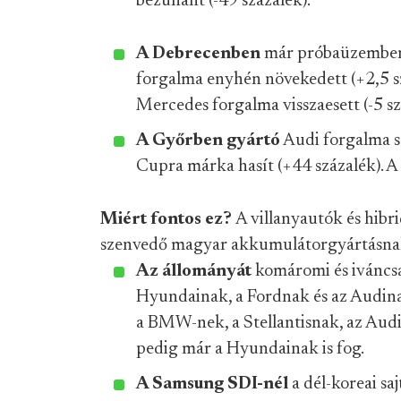
bezuhant (-49 százalék).
A Debrecenben
már próbaüzembe
forgalma enyhén növekedett (+2,5 s
Mercedes forgalma visszaesett (-5 sz
A Győrben gyártó
Audi forgalma st
Cupra márka hasít (+44 százalék). A
Miért fontos ez?
A villanyautók és hibri
szenvedő magyar akkumulátorgyártásna
Az állományát
komáromi és iváncs
Hyundainak, a Fordnak és az Audi
a BMW-nek, a Stellantisnak, az Audin
pedig már a Hyundainak is fog.
A Samsung SDI-nél
a dél-koreai sa