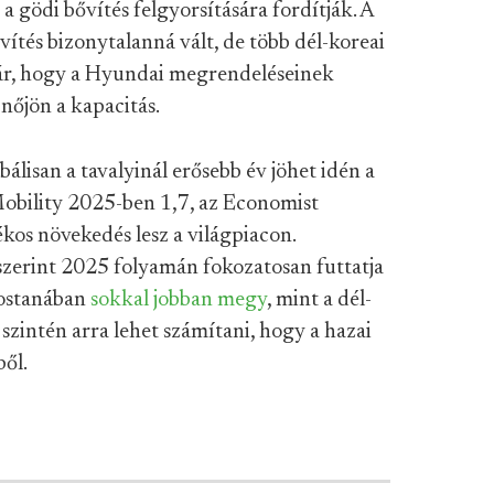
a gödi bővítés felgyorsítására fordítják. A
ővítés bizonytalanná vált, de több dél-koreai
yár, hogy a Hyundai megrendeléseinek
nőjön a kapacitás.
bálisan a tavalyinál erősebb év jöhet idén a
obility 2025-ben 1,7, az Economist
ékos növekedés lesz a világpiacon.
szerint 2025 folyamán fokozatosan futtatja
mostanában
sokkal jobban megy
, mint a dél-
 szintén arra lehet számítani, hogy a hazai
ől.