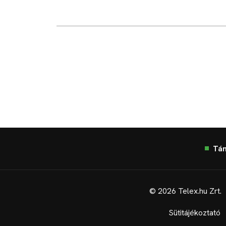
Tá
© 2026 Telex.hu Zrt.
Sütitájékoztató