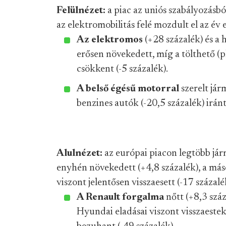
Felülnézet:
a piac az uniós szabályozásb
az elektromobilitás felé mozdult el az év 
Az elektromos
(+28 százalék) és a h
erősen növekedett, míg a tölthető (p
csökkent (-5 százalék).
A belső égésű motorral
szerelt jár
benzines autók (-20,5 százalék) iránti
Alulnézet:
az európai piacon legtöbb já
enyhén növekedett (+4,8 százalék), a más
viszont jelentősen visszaesett (-17 százalé
A Renault forgalma
nőtt (+8,3 száz
Hyundai eladásai viszont visszaestek 