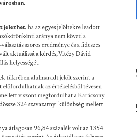
ővárosban.
 jelezhet,
ha az egyes jelöltekre leadott
azókörönkénti aránya nem követi a
-választás szoros eredménye és a fideszes
 vált aktuálissá a kérdés, Vitézy Dávid
álás helyességét.
 tükrében alulmaradt jelölt szerint a
t előfordulhatnak az értékelésből tévesen
 mellett viszont megfordulhat a Karácsony-
dössze 324 szavazatnyi különbség mellett
nya átlagosan 96,84 százalék volt az 1354