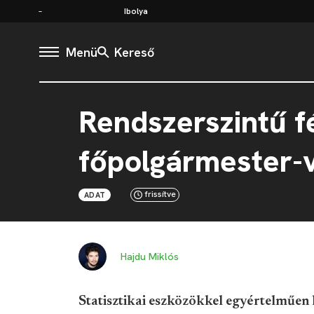
Ibolya
Menü
Kereső
Rendszerszintű f
főpolgármester-
frissítve
ADAT
Hajdu Miklós
Statisztikai eszközökkel egyértelműe