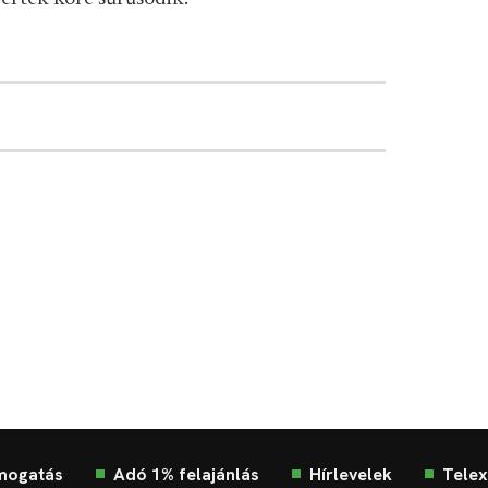
mogatás
Adó 1% felajánlás
Hírlevelek
Telex