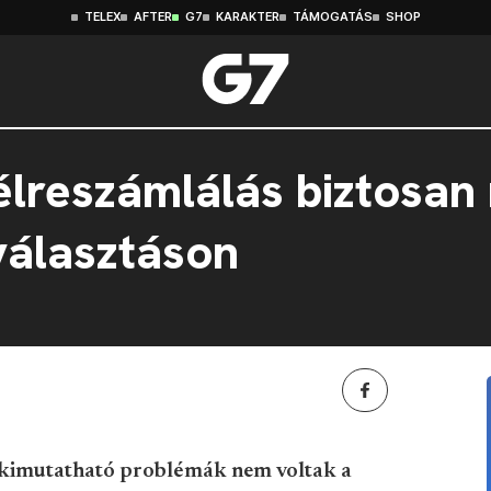
TELEX
AFTER
G7
KARAKTER
TÁMOGATÁS
SHOP
élreszámlálás biztosan
választáson
n kimutatható problémák nem voltak a