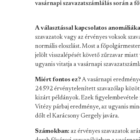
vasárnapi szavazatszámlálás során a f
A választással kapcsolatos anomáliákat
szavazatok vagy az érvényes voksok szav
normális eloszlást. Most a főpolgármester
jelölt visszalépését követő zűrzavar miatt
ugyanis vitatja a vasárnapi szavazatszáml
Miért fontos ez?
A vasárnapi eredmények
24 592 érvénytelenített szavazólap közöt
kizárt példányok. Ezek figyelembevétele
Vitézy párbaj eredménye, az ugyanis min
dőlt el Karácsony Gergely javára.
Számokban:
az érvényes szavazatok ará