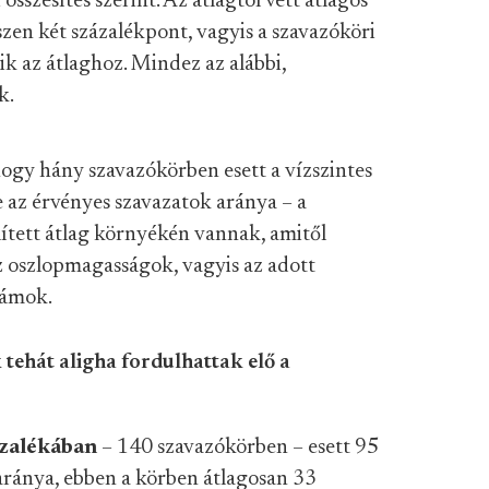
sszesítés szerint. Az átlagtól vett átlagos
zen két százalékpont, vagyis a szavazóköri
 az átlaghoz. Mindez az alábbi,
k.
ogy hány szavazókörben esett a vízszintes
e az érvényes szavazatok aránya – a
ített átlag környékén vannak, amitől
 oszlopmagasságok, vagyis az adott
zámok.
tehát aligha fordulhattak elő a
ázalékában
– 140 szavazókörben – esett 95
 aránya, ebben a körben átlagosan 33