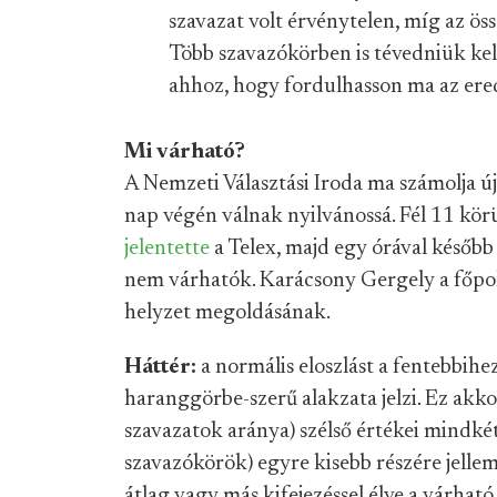
szavazat volt érvénytelen, míg az öss
Több szavazókörben is tévedniük kel
ahhoz, hogy fordulhasson ma az er
Mi várható?
A Nemzeti Választási Iroda ma számolja ú
nap végén válnak nyilvánossá. Fél 11 kör
jelentette
a Telex, majd egy órával későb
nem várhatók. Karácsony Gergely a főpol
helyzet megoldásának.
Háttér:
a normális eloszlást a fentebbih
haranggörbe-szerű alakzata jelzi. Ez akkor
szavazatok aránya) szélső értékei mindké
szavazókörök) egyre kisebb részére jelle
átlag vagy más kifejezéssel élve a várható