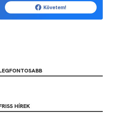
Követem!
LEGFONTOSABB
FRISS HÍREK