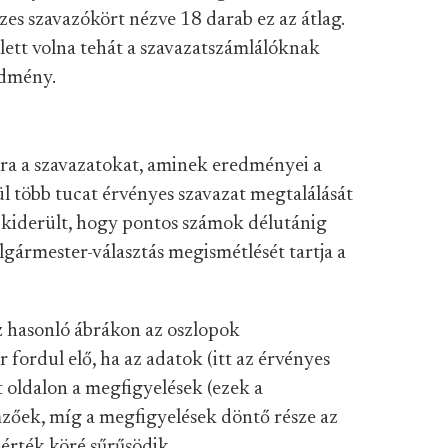
zes szavazókört nézve 18 darab ez az átlag.
lett volna tehát a szavazatszámlálóknak
edmény.
jra a szavazatokat, aminek eredményei a
ül több tucat érvényes szavazat megtalálását
b kiderült, hogy pontos számok délutánig
gármester-választás megismétlését tartja a
ez hasonló ábrákon az oszlopok
 fordul elő, ha az adatok (itt az érvényes
t oldalon a megfigyelések (ezek a
mzőek, míg a megfigyelések döntő része az
 érték köré sűrűsödik.