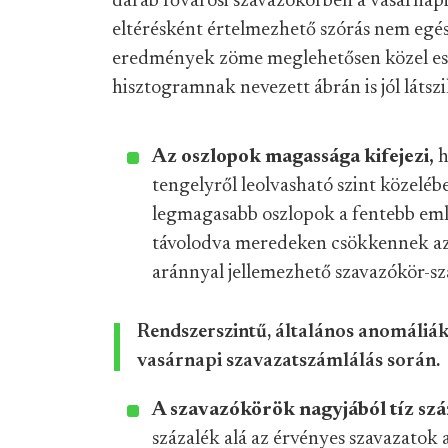
darab fővárosi szavazókörben a vasárnapi ö
eltérésként értelmezhető szórás nem egés
eredmények zöme meglehetősen közel esik
hisztogramnak nevezett ábrán is jól látszi
Az oszlopok magassága kifejezi,
h
tengelyről leolvasható szint közeléb
legmagasabb oszlopok a fentebb eml
távolodva meredeken csökkennek az
aránnyal jellemezhető szavazókör-s
Rendszerszintű, általános anomáliák 
vasárnapi szavazatszámlálás során.
A szavazókörök nagyjából tíz sz
százalék alá az érvényes szavazatok