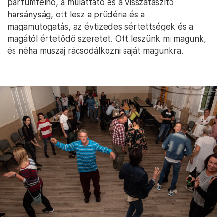
Délután még tisztára mosott autók álltak a hidakon,
most viszont újra csönd és sötétség. Aznap egy
kicsit újra megmutatta magát itt az élet.
A közösségek felbomlása, amiről az utóbbi
évtizedekben könyvtárnyi irodalom született,
tökéletesen látszik a falunap intézményén. Hol így,
hol úgy. Van, hogy egy fiatal és/vagy vitális
polgármester és csapata képes újra visszahozni az
életet. Ellentartani a folyamatoknak. De az
ellentartás is a széthullás egyik tünete, hiszen nem
megy magától: bámulatosan sok munka és
szerencse és véletlen kell hozzá, majd lehet, hogy
egy pillanat alatt szertefoszlanak az eredmények.
Hogy aztán valamikor valamitől megint újraéledjen.
Ha valaki kíváncsi arra, milyen volt a világ, amikor