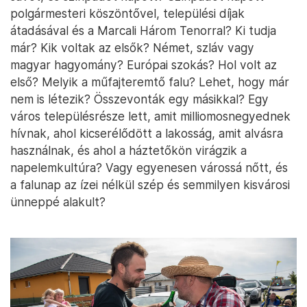
polgármesteri köszöntővel, települési díjak
átadásával és a Marcali Három Tenorral? Ki tudja
már? Kik voltak az elsők? Német, szláv vagy
magyar hagyomány? Európai szokás? Hol volt az
első? Melyik a műfajteremtő falu? Lehet, hogy már
nem is létezik? Összevonták egy másikkal? Egy
város településrésze lett, amit milliomosnegyednek
hívnak, ahol kicserélődött a lakosság, amit alvásra
használnak, és ahol a háztetőkön virágzik a
napelemkultúra? Vagy egyenesen várossá nőtt, és
a falunap az ízei nélkül szép és semmilyen kisvárosi
ünneppé alakult?