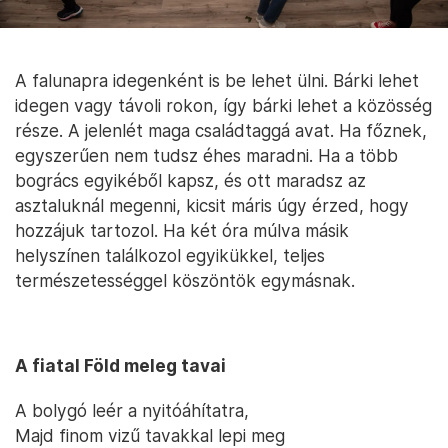
nagyjából még érintetlenek voltak ezek a
közösségek, keressen egy helyszínt a következő
szombatra. Ott lesznek a zavaró és szórakoztató
részegek, a Wagon R-ről idővel Vitarára váltó
középkorúak, az óvatosan fogyasztó helyi elit, a
gátlástalanul fogyasztó helyi elit, a leszakadtak és a
hirtelen felemelkedők, ott lesz az energiaital és a
parfümfelhő, a mulattató és a visszataszító
harsányság, ott lesz a prüdéria és a
magamutogatás, az évtizedes sértettségek és a
magától értetődő szeretet. Ott leszünk mi magunk,
és néha muszáj rácsodálkozni saját magunkra.