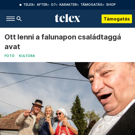
TELEX
AFTER
G7
KARAKTER
TÁMOGATÁS
SHOP
Támogatás
Ott lenni a falunapon családtaggá
avat
FOTÓ
KULTÚRA