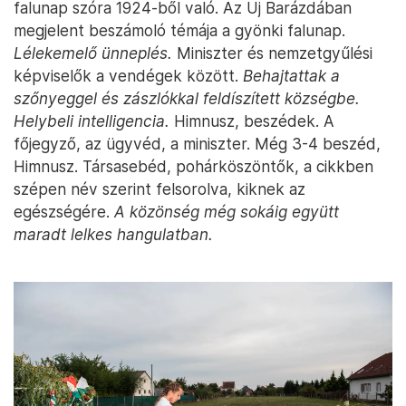
falunap szóra 1924-ből való. Az Új Barázdában
megjelent beszámoló témája a gyönki falunap.
Lélekemelő ünneplés.
Miniszter és nemzetgyűlési
képviselők a vendégek között.
Behajtattak a
szőnyeggel és zászlókkal feldíszített községbe.
Helybeli intelligencia.
Himnusz, beszédek. A
főjegyző, az ügyvéd, a miniszter. Még 3-4 beszéd,
Himnusz. Társasebéd, pohárköszöntők, a cikkben
szépen név szerint felsorolva, kiknek az
egészségére.
A közönség még sokáig együtt
maradt lelkes hangulatban.