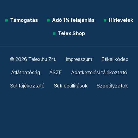
Ez a cseresznyefa a kertben olyan,
Hogy az apropóján még mindig
Családot tudnék alapítani,
Mondja az egyik idősebb úr,
És úszik egyet a tóban, amit
Az udvaron közben kicsomagoltak.
Történelem vajon és lassú lángon,
Malváz borok, illattalálkozások,
A világ utolsó szép délutánja.
Óra tízkor kell elindulni,
Hogy kényelmesen hazaérjek,
Mondja a bolygó, az órájára néz.
Búcsúzkodás // Mikor költözöl már
Haza, fiam? // Búcsúzkodás,