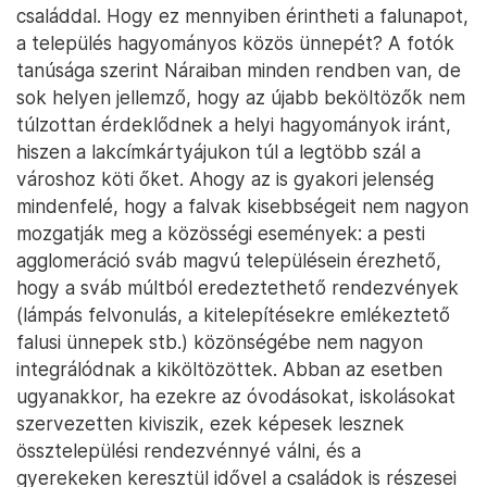
családdal. Hogy ez mennyiben érintheti a falunapot,
a település hagyományos közös ünnepét? A fotók
tanúsága szerint Náraiban minden rendben van, de
sok helyen jellemző, hogy az újabb beköltözők nem
túlzottan érdeklődnek a helyi hagyományok iránt,
hiszen a lakcímkártyájukon túl a legtöbb szál a
városhoz köti őket. Ahogy az is gyakori jelenség
mindenfelé, hogy a falvak kisebbségeit nem nagyon
mozgatják meg a közösségi események: a pesti
agglomeráció sváb magvú településein érezhető,
hogy a sváb múltból eredeztethető rendezvények
(lámpás felvonulás, a kitelepítésekre emlékeztető
falusi ünnepek stb.) közönségébe nem nagyon
integrálódnak a kiköltözöttek. Abban az esetben
ugyanakkor, ha ezekre az óvodásokat, iskolásokat
szervezetten kiviszik, ezek képesek lesznek
össztelepülési rendezvénnyé válni, és a
gyerekeken keresztül idővel a családok is részesei