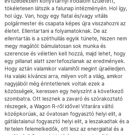
Újabban elterjedt aleset az elszármazottak
találkozója. A korábbi falunap helyén, a korábbi
szüreti felvonulás helyén vagy a templom
szentjének ünnepén. Itt a helyi lakosság már
gyönge. Itt egy normális falunap már nem történik
meg magától. Nincs már meg a normális társadalmi
szerkezet, nincsenek gyerekek, fiatalok,
középkorúak. A szervezést talán még megoldják
helyben, de a közönség, a lényeg: valójában
vendégek. Hiszen
nem otthon laknak.
Ha hoznak is
gyerekeket, ők tökéletesen idegenek egymásnak.
Kivétel nélkül városiak. Unatkoznak, telefonnal
játszanak az asztal alatt. Gyakran ugyanabból a
közeli városból jönnek, és mégis: csak a szülők
ismerik egymást. A beszédekben hangsúlyt kap a
szerető közösség, a múlt és a remény. Az
életképesség, amit harapni lehet a levegőben.
Aztán estére ott marad, magára marad a falu.