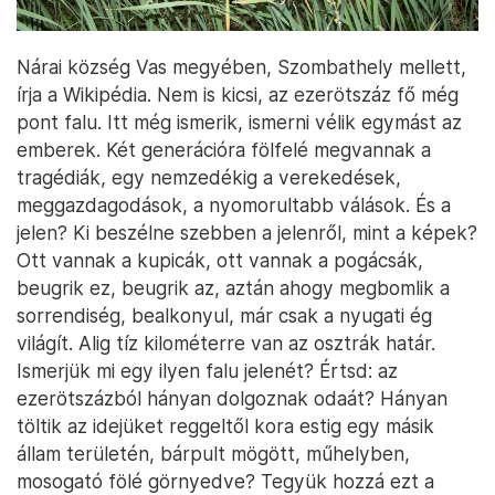
Nárai község Vas megyében, Szombathely mellett,
írja a Wikipédia. Nem is kicsi, az ezerötszáz fő még
pont falu. Itt még ismerik, ismerni vélik egymást az
emberek. Két generációra fölfelé megvannak a
tragédiák, egy nemzedékig a verekedések,
meggazdagodások, a nyomorultabb válások. És a
jelen? Ki beszélne szebben a jelenről, mint a képek?
Ott vannak a kupicák, ott vannak a pogácsák,
beugrik ez, beugrik az, aztán ahogy megbomlik a
sorrendiség, bealkonyul, már csak a nyugati ég
világít. Alig tíz kilométerre van az osztrák határ.
Ismerjük mi egy ilyen falu jelenét? Értsd: az
ezerötszázból hányan dolgoznak odaát? Hányan
töltik az idejüket reggeltől kora estig egy másik
állam területén, bárpult mögött, műhelyben,
mosogató fölé görnyedve? Tegyük hozzá ezt a