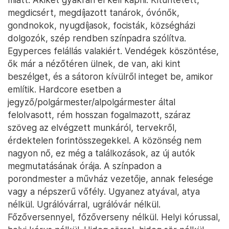
megdicsért, megdíjazott tanárok, óvónők,
gondnokok, nyugdíjasok, focisták, községházi
dolgozók, szép rendben színpadra szólítva.
Egyperces felállás valakiért. Vendégek köszöntése,
ők már a nézőtéren ülnek, de van, aki kint
beszélget, és a sátoron kívülről integet be, amikor
említik. Hardcore esetben a
jegyző/polgármester/alpolgármester által
felolvasott, rém hosszan fogalmazott, száraz
szöveg az elvégzett munkáról, tervekről,
érdektelen forintösszegekkel. A közönség nem
nagyon nő, ez még a találkozások, az új autók
megmutatásának órája. A színpadon a
porondmester a művház vezetője, annak felesége
vagy a népszerű vőfély. Ugyanez atyával, atya
nélkül. Ugrálóvárral, ugrálóvár nélkül.
Főzőversennyel, főzőverseny nélkül. Helyi kórussal,