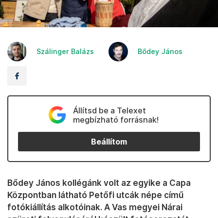
Szálinger Balázs
Bődey János
Állítsd be a Telexet
megbízható forrásnak!
Beállítom
Bődey János kollégánk volt az egyike a Capa
Központban látható Petőfi utcák népe című
fotókiállítás alkotóinak. A Vas megyei Nárai