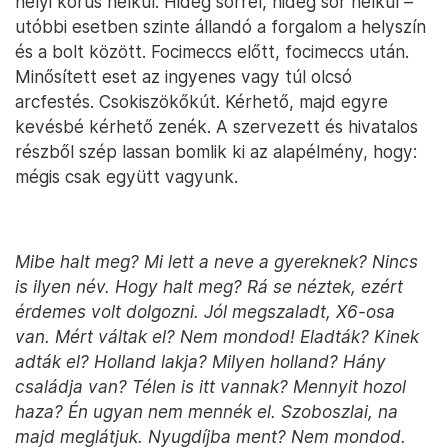
helyi kórus nélkül. Hideg sörrel, hideg sör nélkül –
utóbbi esetben szinte állandó a forgalom a helyszín
és a bolt között. Focimeccs előtt, focimeccs után.
Minősített eset az ingyenes vagy túl olcsó
arcfestés. Csokiszökőkút. Kérhető, majd egyre
kevésbé kérhető zenék. A szervezett és hivatalos
részből szép lassan bomlik ki az alapélmény, hogy:
mégis csak együtt vagyunk.