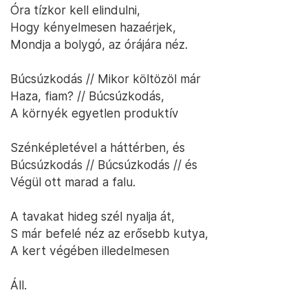
A falunapra idegenként is be lehet ülni. Bárki lehet
idegen vagy távoli rokon, így bárki lehet a közösség
része. A jelenlét maga családtaggá avat. Ha főznek,
egyszerűen nem tudsz éhes maradni. Ha a több
bogrács egyikéből kapsz, és ott maradsz az
asztaluknál megenni, kicsit máris úgy érzed, hogy
hozzájuk tartozol. Ha két óra múlva másik
helyszínen találkozol egyikükkel, teljes
természetességgel köszöntök egymásnak.