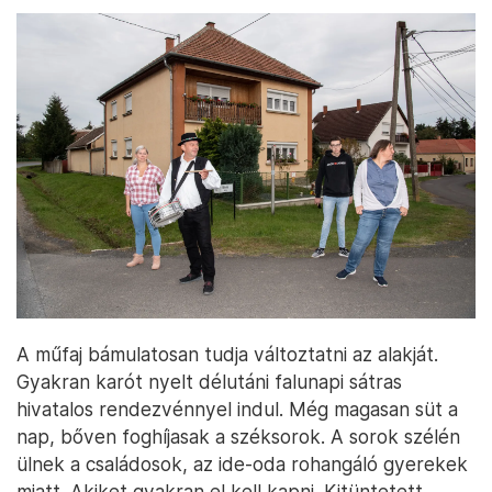
A műfaj bámulatosan tudja változtatni az alakját.
Gyakran karót nyelt délutáni falunapi sátras
hivatalos rendezvénnyel indul. Még magasan süt a
nap, bőven foghíjasak a széksorok. A sorok szélén
ülnek a családosok, az ide-oda rohangáló gyerekek
miatt. Akiket gyakran el kell kapni. Kitüntetett,