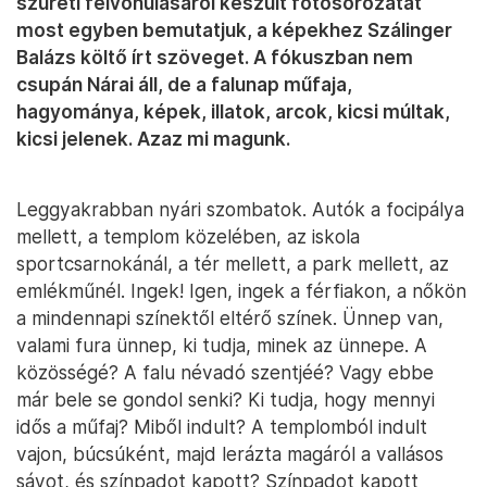
szüreti felvonulásáról készült fotósorozatát
most egyben bemutatjuk, a képekhez Szálinger
Balázs költő írt szöveget. A fókuszban nem
csupán Nárai áll, de a falunap műfaja,
hagyománya, képek, illatok, arcok, kicsi múltak,
kicsi jelenek. Azaz mi magunk.
Leggyakrabban nyári szombatok. Autók a focipálya
mellett, a templom közelében, az iskola
sportcsarnokánál, a tér mellett, a park mellett, az
emlékműnél. Ingek! Igen, ingek a férfiakon, a nőkön
a mindennapi színektől eltérő színek. Ünnep van,
valami fura ünnep, ki tudja, minek az ünnepe. A
közösségé? A falu névadó szentjéé? Vagy ebbe
már bele se gondol senki? Ki tudja, hogy mennyi
idős a műfaj? Miből indult? A templomból indult
vajon, búcsúként, majd lerázta magáról a vallásos
sávot, és színpadot kapott? Színpadot kapott