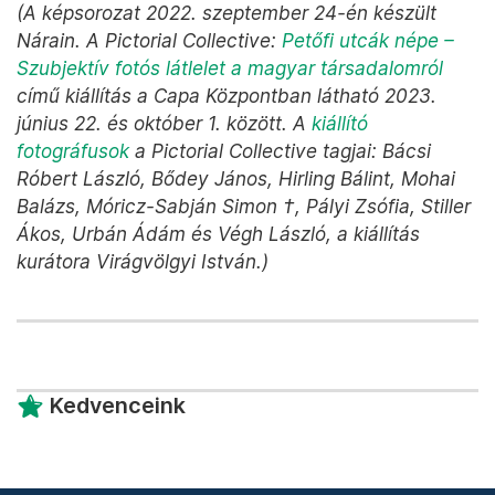
A fiatal Föld meleg tavai
A bolygó leér a nyitóáhítatra,
Majd finom vizű tavakkal lepi meg
A falunap vendégeit.
Büszkék rá és megnyugvással veszik;
Vastag verőfény, a lugas fölött
Minimummadarak, szép délután.