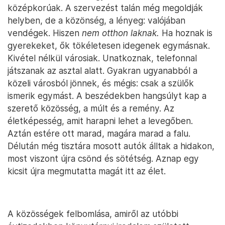
is ilyen név. Hogy halt meg? Rá se néztek, ezért
érdemes volt dolgozni. Jól megszaladt, X6-osa
van. Mért váltak el? Nem mondod! Eladták? Kinek
adták el? Holland lakja? Milyen holland? Hány
családja van? Télen is itt vannak? Mennyit hozol
haza? Én ugyan nem mennék el. Szoboszlai, na
majd meglátjuk. Nyugdíjba ment? Nem mondod.
Hány köbcentis? Ja, használt? Hány kilowattos?
Mennyit töltesz vissza? Hány négyszögöl? Minek
akkora? Hova költöztek? Hány hektárt? Ott? Az
összes az övé lett? Már érettségizik, hogy megy az
idő. Jól meghízott, pedig milyen vékony volt. Van
mit fogni. Megy a német, mindkét gyerek perfekt,
abba nőnek bele. Haza? Minek? Ezért?