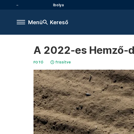
Ibolya
Menü
Kereső
A 2022-es Hemző-díj
frissítve
FOTÓ