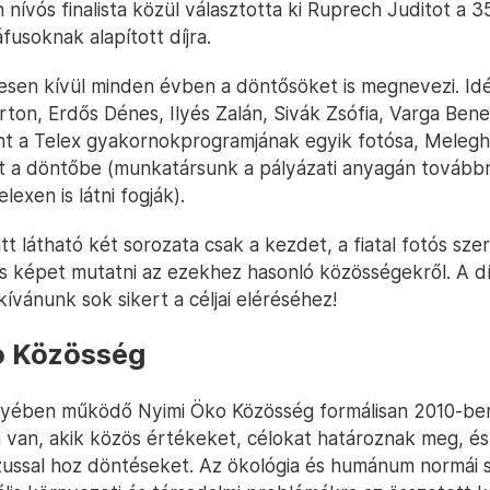
ívós finalista közül választotta ki Ruprech Juditot a 35
usoknak alapított díjra.
tesen kívül minden évben a döntősöket is megnevezi. Id
rton, Erdős Dénes, Ilyés Zalán, Sivák Zsófia, Varga Bene
nt a Telex gyakornokprogramjának egyik fotósa, Meleg
t a döntőbe (munkatársunk a pályázati anyagán továbbra
lexen is látni fogják).
tt látható két sorozata csak a kezdet, a fiatal fotós sz
es képet mutatni az ezekhez hasonló közösségekről. A dí
kívánunk sok sikert a céljai eléréséhez!
o Közösség
ében működő Nyimi Öko Közösség formálisan 2010-ben 
a van, akik közös értékeket, célokat határoznak meg, é
zussal hoz döntéseket. Az ökológia és humánum normái 