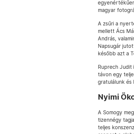
egyenértékűen n
magyar fotográf
A zsűri a nyer
mellett Ács Má
András, valami
Napsugár jutot
később azt a Te
Ruprech Judit i
távon egy telj
gratulálunk és 
Nyimi Ök
A Somogy megy
tizennégy tagj
teljes konszen