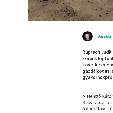
Barakon
Ruprech Judit 
korunk legfon
következménye
gazdálkodási s
gyakornokprog
A Hemző Károly
Salvarani Zsófi
fotográfusok és