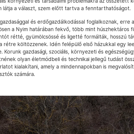
ális környezeti és társadalmi problémákra az összetett 
látja a választ, szem előtt tartva a fenntarthatóságot.
gazdasággal és erdőgazdálkodással foglalkoznak, erre a
ösen a Nyim határában fekvő, több mint húszhektáros fö
ntót rétté, gyümölcsössé és ligetté formálták, hosszú tá
 a rétre költözzenek. Idén felépülő első házukkal egy l
 le. Korunk gazdasági, szociális, környezeti és egészségü
nének olyan életmódbeli és technikai jellegű tudást öss
rlatot kialakítani, amely a mindennapokban is megvalósít
sztók számára.