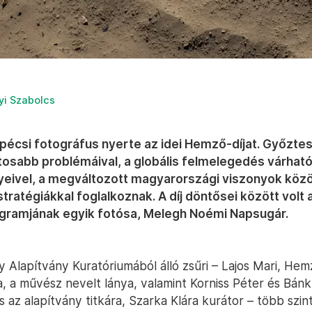
yi Szabolcs
pécsi fotográfus nyerte az idei Hemző-díjat. Győztes
tosabb problémáival, a globális felmelegedés várhat
ivel, a megváltozott magyarországi viszonyok között
tratégiákkal foglalkoznak. A díj döntősei között volt 
ramjának egyik fotósa, Melegh Noémi Napsugár.
 Alapítvány Kuratóriumából álló zsűri – Lajos Mari, He
a, a művész nevelt lánya, valamint Korniss Péter és Bán
 az alapítvány titkára, Szarka Klára kurátor – több szin