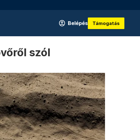
Belépés
Támogatás
vőről szól