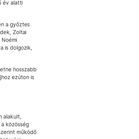
 év alatti
én a győztes
dek, Zoltai
h Noémi
 is dolgozik,
eretne hosszabb
jhoz ezúton is
alakult,
s a közösség
szerint működő