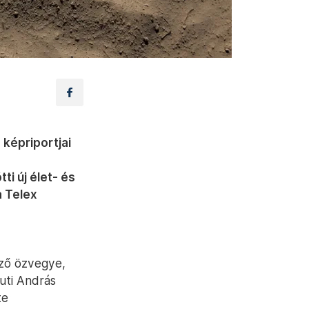
 képriportjai
ó
i új élet- és
a Telex
mző özvegye,
kuti András
te