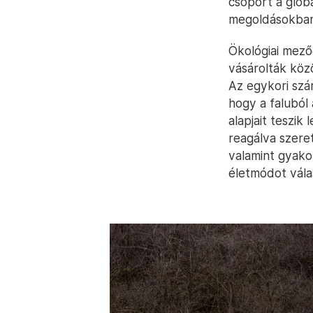
csoport a glob
megoldásokban 
Ökológiai mező
vásárolták köz
Az egykori szá
hogy a faluból
alapjait teszik
reagálva szeret
valamint gyako
életmódot vála