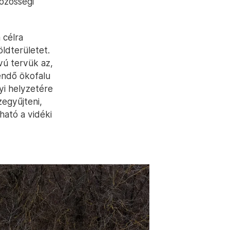
közösségi
 célra
ldterületet.
vú tervük az,
eendő ökofalu
gyi helyzetére
zegyűjteni,
ható a vidéki