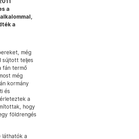
 2011
es a
 alkalommal,
dték a
bereket, még
sújtott teljes
 a fán termő
 most még
apán kormány
ti és
sérleteztek a
mítottak, hogy
egy földrengés
e láthatók a