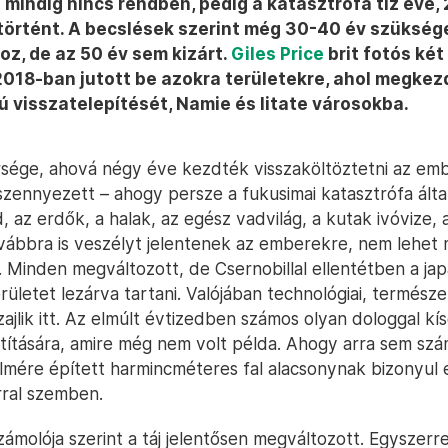
mindig nincs rendben, pedig a katasztrófa tíz éve,
örtént. A becslések szerint még 30-40 év szükség
oz, de az 50 év sem kizárt.
Giles Price
brit fotós két
018-ban jutott be azokra területekre, ahol megkez
ú visszatelepítését, Namie és Iitate városokba.
rsége, ahová négy éve kezdték visszaköltöztetni az em
zennyezett – ahogy persze a fukusimai katasztrófa által 
ld, az erdők, a halak, az egész vadvilág, a kutak ivóvize,
ábbra is veszélyt jelentenek az emberekre, nem lehet
. Minden megváltozott, de Csernobillal ellentétben a j
rületet lezárva tartani. Valójában technológiai, természe
ajlik itt. Az elmúlt évtizedben számos olyan dologgal kí
ztítására, amire még nem volt példa. Ahogy arra sem szá
mére épített harmincméteres fal alacsonynak bizonyul 
ral szemben.
zámolója szerint a táj jelentősen megváltozott. Egyszerr