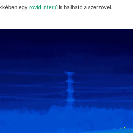
ikkében egy
rövid interjú
is hallható a szerzővel.