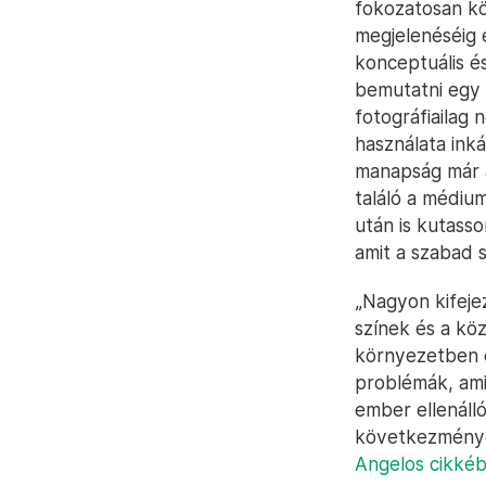
fokozatosan kö
megjelenéséig 
konceptuális 
bemutatni egy 
fotográfiailag 
használata ink
manapság már a
találó a médiu
után is kutasso
amit a szabad 
„Nagyon kifeje
színek és a kö
környezetben é
problémák, amik
ember ellenáll
következmények
Angelos cikkéb