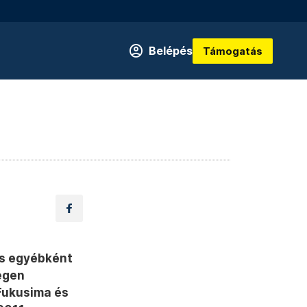
Belépés
Támogatás
és egyébként
égen
 Fukusima és