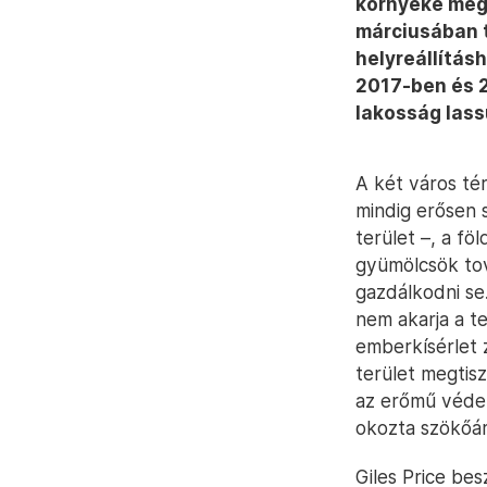
környéke még 
márciusában t
helyreállításh
2017-ben és 2
lakosság lass
A két város té
mindig erősen s
terület –, a fö
gyümölcsök tov
gazdálkodni se
nem akarja a te
emberkísérlet z
terület megtis
az erőmű védel
okozta szökőár
Giles Price bes