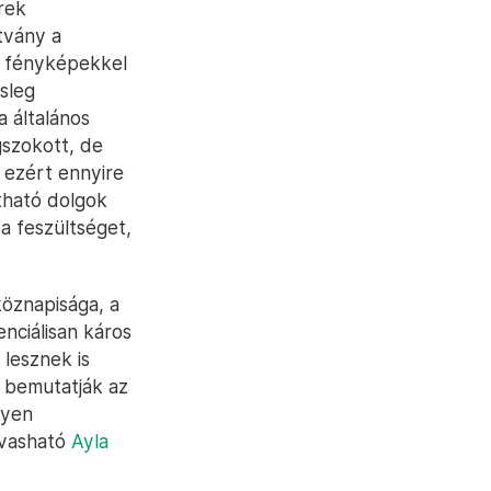
rek
tvány a
l fényképekkel
sleg
a általános
gszokott, de
 ezért ennyire
tható dolgok
 a feszültséget,
köznapisága, a
nciálisan káros
lesznek is
k bemutatják az
lyen
lvasható
Ayla