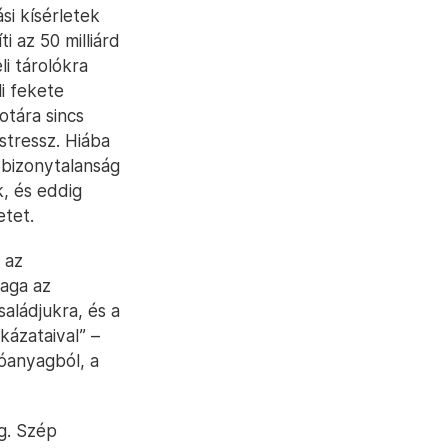
si kísérletek
i az 50 milliárd
li tárolókra
i fekete
otára sincs
stressz. Hiába
 bizonytalanság
, és eddig
etet.
 az
aga az
saládjukra, és a
kázataival” –
tóanyagból, a
g. Szép