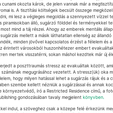
 cunami okozta károk, de jelen vannak már a megtisztítá
mai is. A tisztítási költségek becsült összege megközelít
dni, mi lesz a végleges megoldás a szennyezett vízzel te
s piramisokban álló, sugárzó földdel és terményekkel tel
most mind a táj részei. Ahogy az emberek mentális állap
sugárzás mellett a másik láthatatlan ellenség az állandó 
ándék, minden jövővel kapcsolatos érzést a félelem és a
z érintett városokból huszonhétezer embert evakuáltak
ren mertek visszatérni, sokan máshol kezdtek már új él
erjedt a poszttraumás stressz az evakuáltak között, ami
 számának megugrásához vezetett. A stressz(ük) oka m
lelem, hogy milyen hatással lehet a sugárzás rájuk és a c
miben szembe kellett nézniük a sugárzással és annak koc
ce környezetvédő, író a Restricted Residence című, a fo
ublishing gondozásában tavaly megjelent
könyvben.
el indul, a szöveghez csak a közepe felé érkezünk me