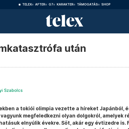
TELEX
AFTER
G7
KARAKTER
TÁMOGATÁS
SHOP
mkatasztrófa után
yi Szabolcs
ekben a tokiói olimpia vezette a híreket Japánból, 
 vagyunk megfeledkezni olyan dolgokról, amelyek r
hatásuk elnyúlik évekre. Sőt, akár egy évtizedre is.