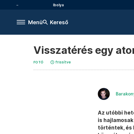
Ibolya
Menü
Kereső
Visszatérés egy ato
frissítve
FOTÓ
Barakon
Az utóbbi het
is hajlamosak
történtek, és 