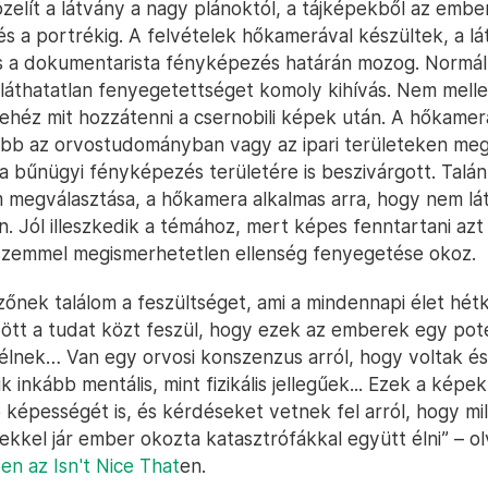
zelít a látvány a nagy plánoktól, a tájképekből az embe
és a portrékig. A felvételek hőkamerával készültek, a lá
és a dokumentarista fényképezés határán mozog. Normá
láthatatlan fenyegetettséget komoly kihívás. Nem melle
nehéz mit hozzátenni a csernobili képek után. A hőkamer
ább az orvostudományban vagy az ipari területeken me
 bűnügyi fényképezés területére is beszivárgott. Talán
m megválasztása, a hőkamera alkalmas arra, hogy nem lá
n. Jól illeszkedik a témához, mert képes fenntartani azt
szemmel megismerhetetlen ellenség fenyegetése okoz.
zőnek találom a feszültséget, ami a mindennapi élet hét
zött a tudat közt feszül, hogy ezek az emberek egy pote
lnek… Van egy orvosi konszenzus arról, hogy voltak és 
 inkább mentális, mint fizikális jellegűek... Ezek a képe
ó képességét is, és kérdéseket vetnek fel arról, hogy mi
kel jár ember okozta katasztrófákkal együtt élni” – o
en az Isn't Nice That
en.