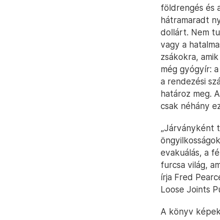
földrengés és a
hátramaradt nyo
dollárt. Nem tu
vagy a hatalma
zsákokra, amik 
még gyógyír: a 
a rendezési sz
határoz meg. A
csak néhány ez
„Járványként t
öngyilkosságok
evakuálás, a fé
furcsa világ, a
írja Fred Pear
Loose Joints P
A könyv képekk